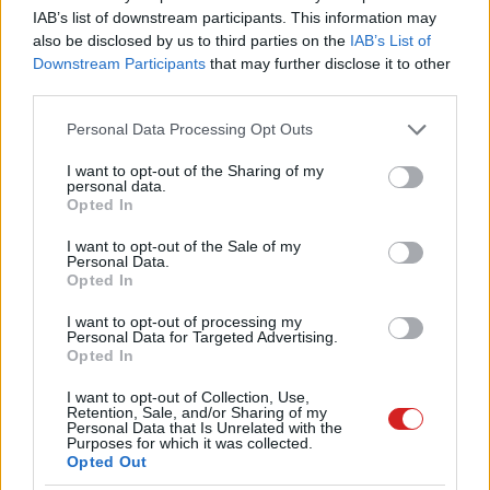
IAB’s list of downstream participants. This information may
also be disclosed by us to third parties on the
IAB’s List of
3D-s nyomtató otthonra
Downstream Participants
that may further disclose it to other
Hardver
| 2012.09.30 07:00
third parties.
Please note that this website/app uses one or more Google
Personal Data Processing Opt Outs
Megnyílt az első 3D-s
services and may gather and store information including but
nyomtatóbolt
not limited to your visit or usage behaviour. You may click to
I want to opt-out of the Sharing of my
personal data.
Hardver
| 2012.09.22 07:00
grant or deny consent to Google and its third-party tags to
Opted In
use your data for below specified purposes in below Google
3D-s nyomtató a hawaii
consent section.
I want to opt-out of the Sale of my
középiskolásoknak
Personal Data.
Opted In
Életmód
| 2009.05.06 11:00
I want to opt-out of processing my
3D-s nyomtatás: papírból és
Personal Data for Targeted Advertising.
vizes-ragasztóból
Opted In
Életmód
| 2008.11.08 07:00
I want to opt-out of Collection, Use,
Retention, Sale, and/or Sharing of my
Personal Data that Is Unrelated with the
Purposes for which it was collected.
Opted Out