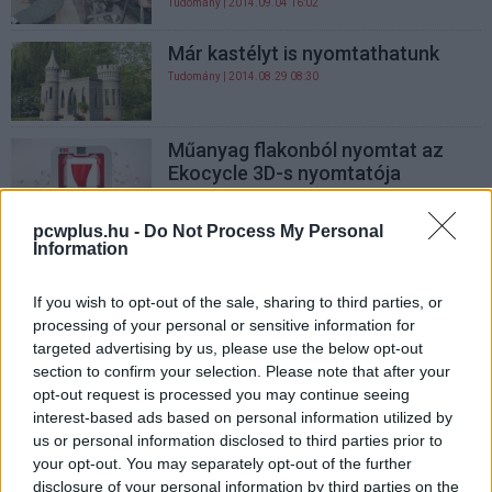
Tudomány
| 2014.09.04 16:02
Már kastélyt is nyomtathatunk
Tudomány
| 2014.08.29 08:30
Műanyag flakonból nyomtat az
Ekocycle 3D-s nyomtatója
Hardver
| 2014.06.18 16:05
pcwplus.hu -
Do Not Process My Personal
Otthon is elfér a MakerBot mini
Information
3D-s nyomtatója
Hardver
| 2014.05.21 09:00
If you wish to opt-out of the sale, sharing to third parties, or
processing of your personal or sensitive information for
Nyomtass otthon tintapatront
targeted advertising by us, please use the below opt-out
Hardver
| 2013.07.29 11:30
section to confirm your selection. Please note that after your
opt-out request is processed you may continue seeing
interest-based ads based on personal information utilized by
Sokkal olcsóbb lesz a 3D-s
us or personal information disclosed to third parties prior to
nyomtatás
your opt-out. You may separately opt-out of the further
disclosure of your personal information by third parties on the
Hardver
| 2013.07.24 06:30