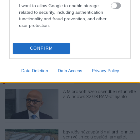
I want to allow Google to enable storage
related to security, including authentication
functionality and fraud prevention, and other
KÖVESS FACEBOOKON!
user protection.
CONFIRM
Data Deletion
Data Access
Privacy Policy
LEGOLVASOTTABBAK
A Microsoft szép csendben eltüntette
a Windows 32 GB RAM-ot ajánló
útmutatóját
Egy idős házaspár 8 milliárd forintért
sem vált meg a család farmjától,