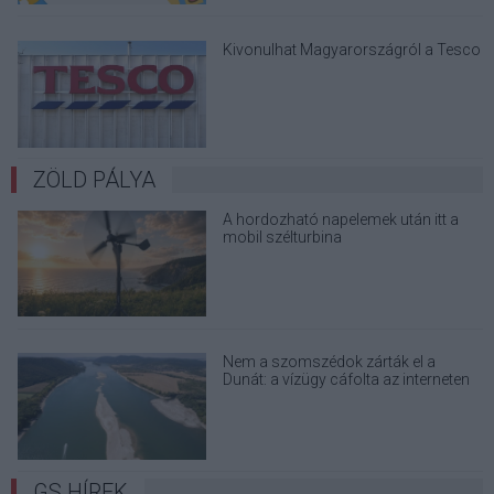
Kivonulhat Magyarországról a Tesco
ZÖLD PÁLYA
A hordozható napelemek után itt a
mobil szélturbina
Nem a szomszédok zárták el a
Dunát: a vízügy cáfolta az interneten
terjedő álhíreket
GS HÍREK