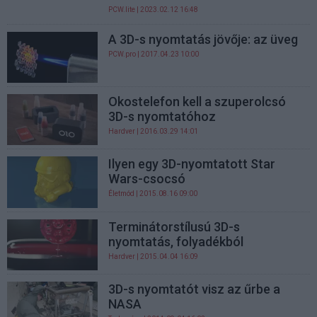
PCW.lite
| 2023.02.12 16:48
A 3D-s nyomtatás jövője: az üveg
PCW.pro
| 2017.04.23 10:00
Okostelefon kell a szuperolcsó
3D-s nyomtatóhoz
Hardver
| 2016.03.29 14:01
Ilyen egy 3D-nyomtatott Star
Wars-csocsó
Életmód
| 2015.08.16 09:00
Terminátorstílusú 3D-s
nyomtatás, folyadékból
Hardver
| 2015.04.04 16:09
3D-s nyomtatót visz az űrbe a
NASA