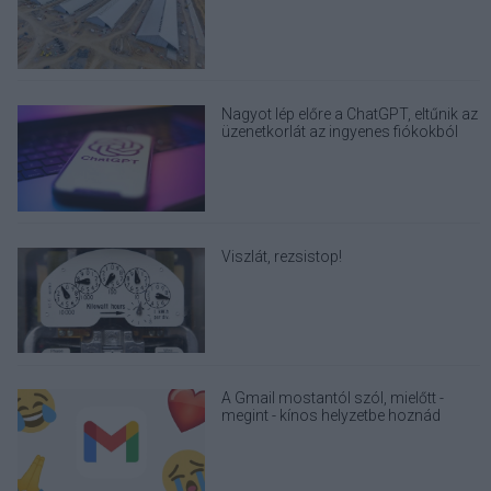
hogy egy AI cég adatközpontot
építhessen a helyére
Nagyot lép előre a ChatGPT, eltűnik az
üzenetkorlát az ingyenes fiókokból
Viszlát, rezsistop!
A Gmail mostantól szól, mielőtt -
megint - kínos helyzetbe hoznád
magad