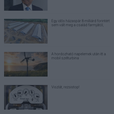
Egy idős házaspár 8 milliárd forintért
sem vált meg a család farmjától,
hogy egy AI cég adatközpontot
építhessen a helyére
A hordozható napelemek után itt a
mobil szélturbina
Viszlát, rezsistop!