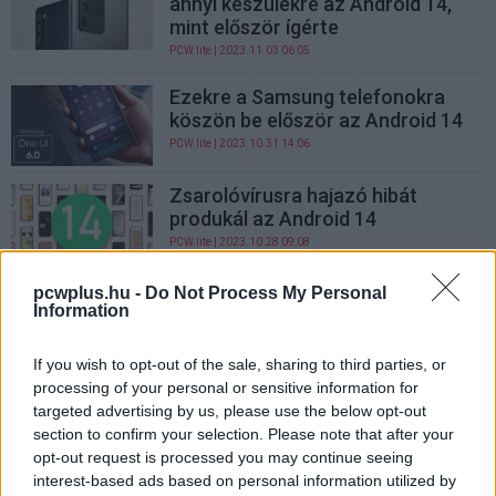
annyi készülékre az Android 14,
mint először ígérte
PCW.lite
| 2023.11.03 06:05
Ezekre a Samsung telefonokra
köszön be először az Android 14
PCW.lite
| 2023.10.31 14:06
Zsarolóvírusra hajazó hibát
produkál az Android 14
PCW.lite
| 2023.10.28 09:08
Óriási ingyen tárhelyet ad a
pcwplus.hu -
Do Not Process My Personal
Information
Samsung, amikor a legnagyobb
szükségünk van rá
If you wish to opt-out of the sale, sharing to third parties, or
PCW.lite
| 2023.10.27 06:02
processing of your personal or sensitive information for
Megvan a Pixel 8 Pro első hibája
targeted advertising by us, please use the below opt-out
section to confirm your selection. Please note that after your
PCW.lite
| 2023.10.20 11:55
opt-out request is processed you may continue seeing
interest-based ads based on personal information utilized by