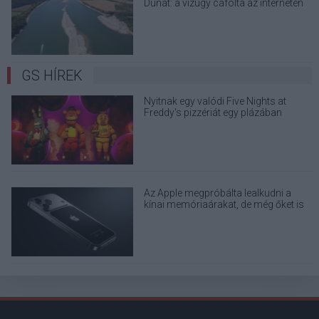
Dunát: a vízügy cáfolta az interneten
terjedő álhíreket
GS HÍREK
Nyitnak egy valódi Five Nights at
Freddy's pizzériát egy plázában
Az Apple megpróbálta lealkudni a
kínai memóriaárakat, de még őket is
elhajtották