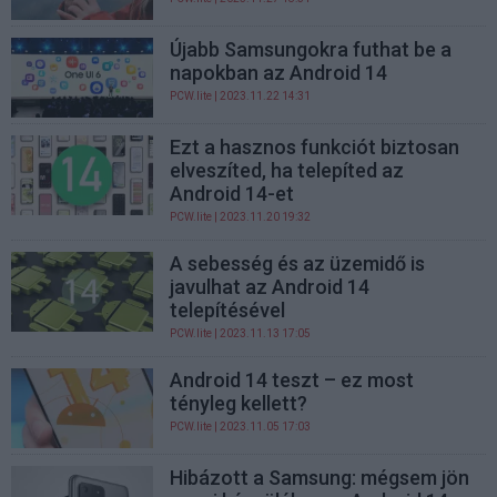
Újabb Samsungokra futhat be a
napokban az Android 14
PCW.lite
| 2023.11.22 14:31
Ezt a hasznos funkciót biztosan
elveszíted, ha telepíted az
Android 14-et
PCW.lite
| 2023.11.20 19:32
A sebesség és az üzemidő is
javulhat az Android 14
telepítésével
PCW.lite
| 2023.11.13 17:05
Android 14 teszt – ez most
tényleg kellett?
PCW.lite
| 2023.11.05 17:03
Hibázott a Samsung: mégsem jön