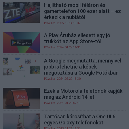
Hajlítható mobil féláron és
gamertelefon 100 ezer alatt – ez
érkezik a nubiától
PCW.lite
| 2025.10.14 19:37
A Play Áruház ellesett egy jó
trükköt az App Store-tól
PCW.lite
| 2024.04.29 16:31
A Google megmutatta, mennyivel
jobb is lehetne a képek
megosztása a Google Fotókban
PCW.lite
| 2024.02.27 13:30
Ezek a Motorola telefonok kapják
meg az Android 14-et
PCW.lite
| 2024.01.29 07:41
Tartósan károsíthat a One UI 6
egyes Galaxy telefonokat
PCW.lite
| 2023.11.27 18:31