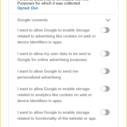
Purposes for which it was collected.
Az Android 14 ellehetetleníti az
Opted Out
átverős „gyorsító” appok
működését
Google consents
PCW.lite
| 2023.03.14 12:15
I want to allow Google to enable storage
Nemsokára érkezik az Android 14
related to advertising like cookies on web or
fejlesztői változata
device identifiers in apps.
Mobil
| 2023.02.15 07:30
I want to allow my user data to be sent to
Google for online advertising purposes.
Már elérhető az Android 14 első
fejlesztői előzetese
I want to allow Google to send me
PCW.pro
| 2023.02.09 21:01
personalized advertising.
Hadat üzen az elavult
I want to allow Google to enable storage
alkalmazásoknak az Android 14
related to analytics like cookies on web or
PCW.lite
| 2023.01.24 20:21
device identifiers in apps.
Gyorsabban kapják meg az
I want to allow Google to enable storage
Android 14-et a Samsung-
related to functionality of the website or app.
felhasználók