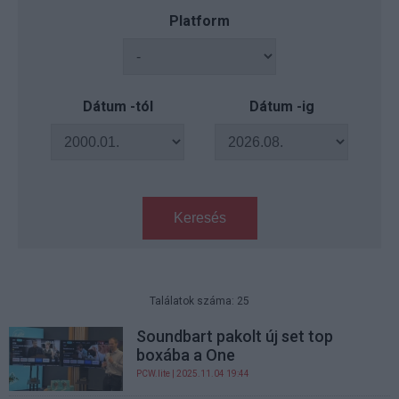
Platform
Dátum -tól
Dátum -ig
Keresés
Találatok száma: 25
Soundbart pakolt új set top
boxába a One
PCW.lite
| 2025.11.04 19:44