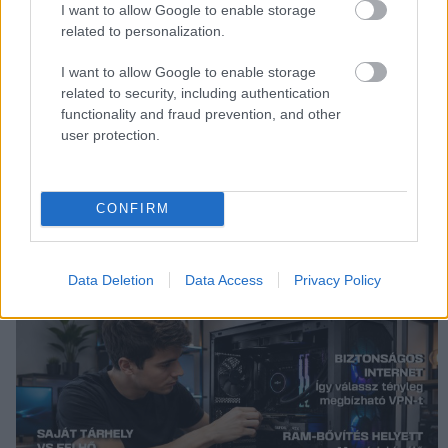
PCW.lite
| 2022.11.19 17:33
I want to allow Google to enable storage
related to personalization.
I want to allow Google to enable storage
related to security, including authentication
functionality and fraud prevention, and other
user protection.
CONFIRM
Data Deletion
Data Access
Privacy Policy