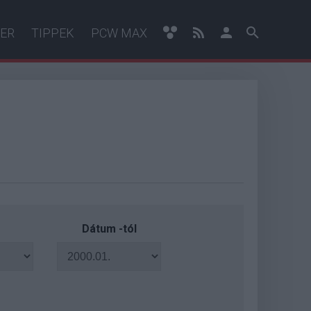
ER
TIPPEK
PCW MAX
Dátum -tól