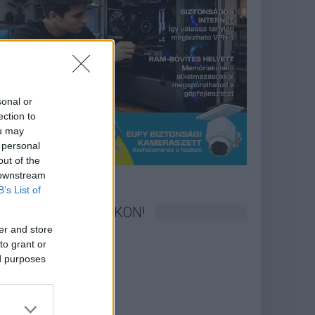
sonal or
ection to
ou may
 personal
out of the
 downstream
B’s List of
KÖVESS FACEBOOKON!
er and store
to grant or
ed purposes