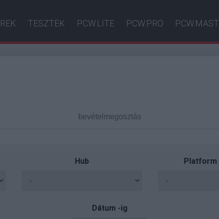
ÍREK
TESZTEK
PCW.LITE
PCW.PRO
PCW.MAST
Hub
Platform
Dátum -ig