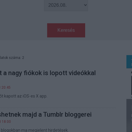
Keresés
latok száma: 2
t a nagy fiókok is lopott videókkal
8 20:45
őt kapott az iOS-es X app.
shetnek majd a Tumblr bloggerei
8 18:00
 blogokban ma megjelent hirdetések.