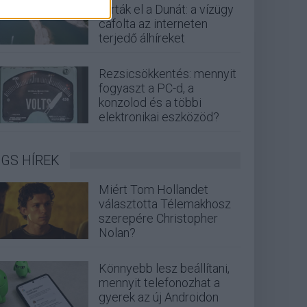
zárták el a Dunát: a vízügy
cáfolta az interneten
terjedő álhíreket
Rezsicsökkentés: mennyit
fogyaszt a PC-d, a
konzolod és a többi
elektronikai eszközöd?
GS HÍREK
Miért Tom Hollandet
választotta Télemakhosz
szerepére Christopher
Nolan?
Könnyebb lesz beállítani,
mennyit telefonozhat a
gyerek az új Androidon