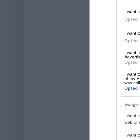
I want t
Opted 
I want t
Opted 
I want 
Advertis
Opted 
I want t
of my P
was col
Opted 
Google 
I want t
web or d
I want t