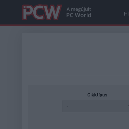
H
Cikktípus