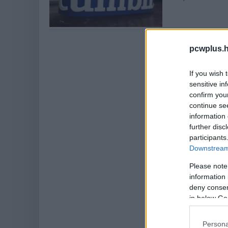
pcwplus.h
If you wish 
sensitive in
confirm you
continue se
information 
further disc
participants
Downstream 
Please note
information 
deny consent
in below Go
Persona