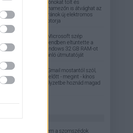
Drónokat tölt és
aknamezőn is átvághat az
ukránok új elektromos
motorja
A Microsoft szép
csendben eltüntette a
Windows 32 GB RAM-ot
ajánló útmutatóját
A Gmail mostantól szól,
mielőtt - megint - kínos
helyzetbe hoznád magad
ZÖLD PÁLYA
Nem a szomszédok