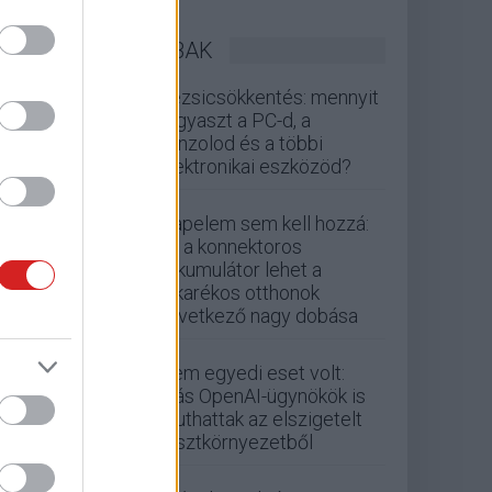
LEGOLVASOTTABBAK
Rezsicsökkentés: mennyit
fogyaszt a PC-d, a
konzolod és a többi
elektronikai eszközöd?
Napelem sem kell hozzá:
ez a konnektoros
akkumulátor lehet a
takarékos otthonok
következő nagy dobása
Nem egyedi eset volt:
más OpenAI-ügynökök is
kijuthattak az elszigetelt
tesztkörnyezetből