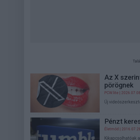
Talá
Az X szerin
pörögnek
PCW.lite
| 2026.07.0
Új videószerkeszt
Pénzt kere
Életmód
| 2016.07.2
Kikapcsolhatóak a