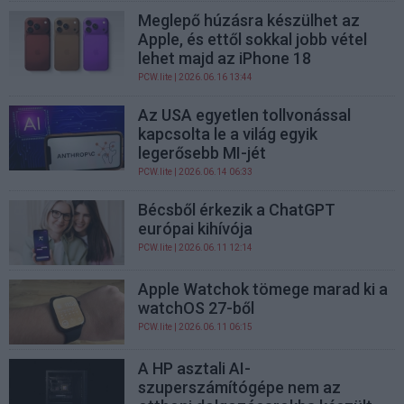
Meglepő húzásra készülhet az
Apple, és ettől sokkal jobb vétel
lehet majd az iPhone 18
PCW.lite
| 2026.06.16 13:44
Az USA egyetlen tollvonással
kapcsolta le a világ egyik
legerősebb MI-jét
PCW.lite
| 2026.06.14 06:33
Bécsből érkezik a ChatGPT
európai kihívója
PCW.lite
| 2026.06.11 12:14
Apple Watchok tömege marad ki a
watchOS 27-ből
PCW.lite
| 2026.06.11 06:15
A HP asztali AI-
szuperszámítógépe nem az