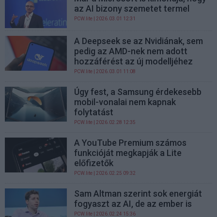
az AI bizony szemetet termel
PCW.lite
| 2026.03.01 12:31
A Deepseek se az Nvidiának, sem
pedig az AMD-nek nem adott
hozzáférést az új modelljéhez
PCW.lite
| 2026.03.01 11:08
Úgy fest, a Samsung érdekesebb
mobil-vonalai nem kapnak
folytatást
PCW.lite
| 2026.02.28 12:35
A YouTube Premium számos
funkcióját megkapják a Lite
előfizetők
PCW.lite
| 2026.02.25 09:32
Sam Altman szerint sok energiát
fogyaszt az AI, de az ember is
PCW.lite
| 2026.02.24 15:36