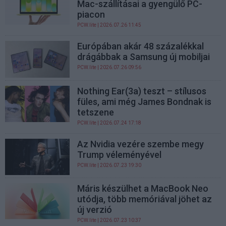
Mac-szállításai a gyengülő PC-
piacon
PCW.lite
| 2026.07.26 11:45
Európában akár 48 százalékkal
drágábbak a Samsung új mobiljai
PCW.lite
| 2026.07.26 09:56
Nothing Ear(3a) teszt – stílusos
füles, ami még James Bondnak is
tetszene
PCW.lite
| 2026.07.24 17:18
Az Nvidia vezére szembe megy
Trump véleményével
PCW.lite
| 2026.07.23 19:30
Máris készülhet a MacBook Neo
utódja, több memóriával jöhet az
új verzió
PCW.lite
| 2026.07.23 10:37