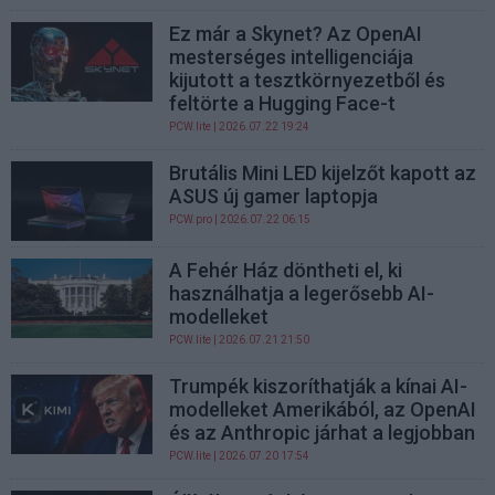
Ez már a Skynet? Az OpenAI
mesterséges intelligenciája
kijutott a tesztkörnyezetből és
feltörte a Hugging Face-t
PCW.lite
| 2026.07.22 19:24
Brutális Mini LED kijelzőt kapott az
ASUS új gamer laptopja
PCW.pro
| 2026.07.22 06:15
A Fehér Ház döntheti el, ki
használhatja a legerősebb AI-
modelleket
PCW.lite
| 2026.07.21 21:50
Trumpék kiszoríthatják a kínai AI-
modelleket Amerikából, az OpenAI
és az Anthropic járhat a legjobban
PCW.lite
| 2026.07.20 17:54