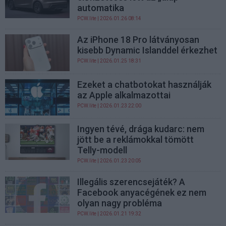
automatika
PCW.lite
| 2026.01.26 08:14
Az iPhone 18 Pro látványosan
kisebb Dynamic Islanddel érkezhet
PCW.lite
| 2026.01.25 18:31
Ezeket a chatbotokat használják
az Apple alkalmazottai
PCW.lite
| 2026.01.23 22:00
Ingyen tévé, drága kudarc: nem
jött be a reklámokkal tömött
Telly-modell
PCW.lite
| 2026.01.23 20:05
Illegális szerencsejáték? A
Facebook anyacégének ez nem
olyan nagy probléma
PCW.lite
| 2026.01.21 19:32