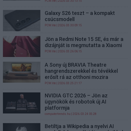
PCW.lite
| 2026.03.30 13:15
Galaxy S26 teszt – a kompakt
csúcsmodell
PCW.lite
| 2026.03.30 09:15
Jön a Redmi Note 15 SE, és már a
dizájnját is megmutatta a Xiaomi
PCW.lite
| 2026.03.26 06:15
A Sony új BRAVIA Theatre
hangrendszerekkel és tévékkel
erősít rá az otthoni mozira
PCW.lite
| 2026.03.25 21:17
NVIDIA GTC 2026 – Jön az
ügynökök és robotok új AI
platformja
computertrends.hu
| 2026.03.24 05:28
Betiltja a Wikipedia a nyelvi AI