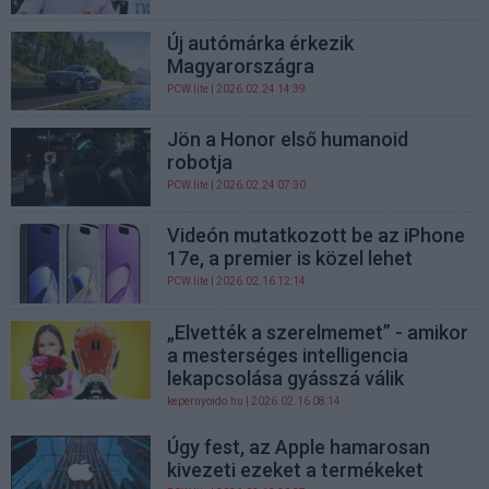
Új autómárka érkezik
Magyarországra
PCW.lite
| 2026.02.24 14:39
Jön a Honor első humanoid
robotja
PCW.lite
| 2026.02.24 07:30
Videón mutatkozott be az iPhone
17e, a premier is közel lehet
PCW.lite
| 2026.02.16 12:14
„Elvették a szerelmemet” - amikor
a mesterséges intelligencia
lekapcsolása gyásszá válik
kepernyoido.hu
| 2026.02.16 08:14
Úgy fest, az Apple hamarosan
kivezeti ezeket a termékeket