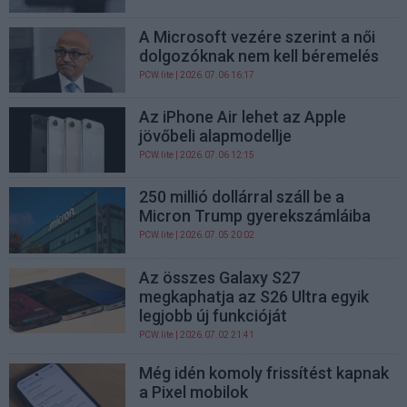
A Microsoft vezére szerint a női
dolgozóknak nem kell béremelés
PCW.lite
| 2026.07.06 16:17
Az iPhone Air lehet az Apple
jövőbeli alapmodellje
PCW.lite
| 2026.07.06 12:15
250 millió dollárral száll be a
Micron Trump gyerekszámláiba
PCW.lite
| 2026.07.05 20:02
Az összes Galaxy S27
megkaphatja az S26 Ultra egyik
legjobb új funkcióját
PCW.lite
| 2026.07.02 21:41
Még idén komoly frissítést kapnak
a Pixel mobilok