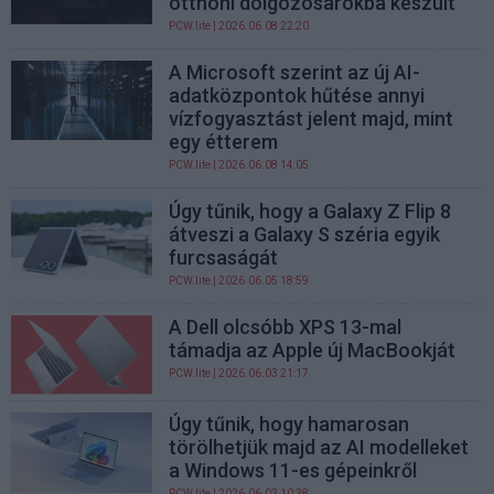
otthoni dolgozósarokba készült
PCW.lite
| 2026.06.08 22:20
A Microsoft szerint az új AI-
adatközpontok hűtése annyi
vízfogyasztást jelent majd, mint
egy étterem
PCW.lite
| 2026.06.08 14:05
Úgy tűnik, hogy a Galaxy Z Flip 8
átveszi a Galaxy S széria egyik
furcsaságát
PCW.lite
| 2026.06.05 18:59
A Dell olcsóbb XPS 13-mal
támadja az Apple új MacBookját
PCW.lite
| 2026.06.03 21:17
Úgy tűnik, hogy hamarosan
törölhetjük majd az AI modelleket
a Windows 11-es gépeinkről
PCW.lite
| 2026.06.03 10:38