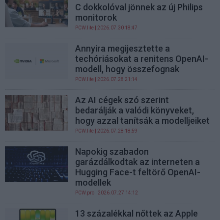
C dokkolóval jönnek az új Philips
monitorok
PCW.lite
| 2026.07.30 18:47
Annyira megijesztette a
techóriásokat a renitens OpenAI-
modell, hogy összefognak
PCW.lite
| 2026.07.28 21:14
Az AI cégek szó szerint
bedarálják a valódi könyveket,
hogy azzal tanítsák a modelljeiket
PCW.lite
| 2026.07.28 18:59
Napokig szabadon
garázdálkodtak az interneten a
Hugging Face-t feltörő OpenAI-
modellek
PCW.pro
| 2026.07.27 14:12
13 százalékkal nőttek az Apple