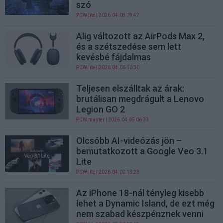
szó
PCW.lite
| 2026.04.08 19:47
Alig változott az AirPods Max 2,
és a szétszedése sem lett
kevésbé fájdalmas
PCW.lite
| 2026.04.06 10:30
Teljesen elszálltak az árak:
brutálisan megdrágult a Lenovo
Legion GO 2
PCW.master
| 2026.04.05 06:33
Olcsóbb AI-videózás jön –
bemutatkozott a Google Veo 3.1
Lite
PCW.lite
| 2026.04.02 13:23
Az iPhone 18-nál tényleg kisebb
lehet a Dynamic Island, de ezt még
nem szabad készpénznek venni