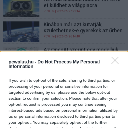
et küldhet a világpiacra
PCW.lite
| 2026.05.27 21:14
Kínában már azt kutatják,
születhetnek-e gyerekek az űrben
PCW.lite
| 2026.05.26 14:48
Az OpenAI szerint egy modelljük
megfejtett egy 80 éves
matematikai problémát
pcwplus.hu -
Do Not Process My Personal
Information
PCW.pro
| 2026.05.21 20:43
Kisebb Ultra-modellt kaphat a
If you wish to opt-out of the sale, sharing to third parties, or
Galaxy S27 család
processing of your personal or sensitive information for
targeted advertising by us, please use the below opt-out
PCW.lite
| 2026.05.21 13:16
section to confirm your selection. Please note that after your
Mindent a mesterséges
opt-out request is processed you may continue seeing
intelligenciára fűz fel a Google,
interest-based ads based on personal information utilized by
két új modell is bemutatkozott
us or personal information disclosed to third parties prior to
your opt-out. You may separately opt-out of the further
PCW.pro
| 2026.05.19 21:43