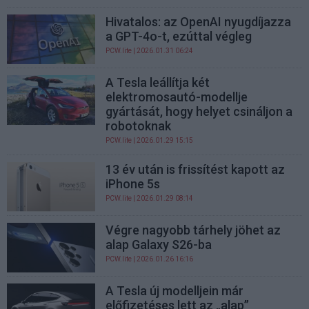
Hivatalos: az OpenAI nyugdíjazza
a GPT-4o-t, ezúttal végleg
PCW.lite
| 2026.01.31 06:24
A Tesla leállítja két
elektromosautó-modellje
gyártását, hogy helyet csináljon a
robotoknak
PCW.lite
| 2026.01.29 15:15
13 év után is frissítést kapott az
iPhone 5s
PCW.lite
| 2026.01.29 08:14
Végre nagyobb tárhely jöhet az
alap Galaxy S26-ba
PCW.lite
| 2026.01.26 16:16
A Tesla új modelljein már
előfizetéses lett az „alap”