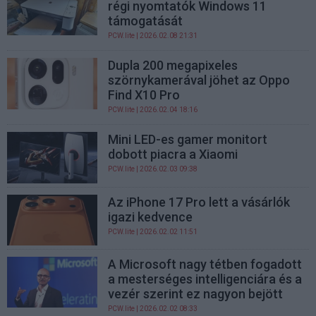
régi nyomtatók Windows 11
támogatását
PCW.lite
| 2026.02.08 21:31
Dupla 200 megapixeles
szörnykamerával jöhet az Oppo
Find X10 Pro
PCW.lite
| 2026.02.04 18:16
Mini LED-es gamer monitort
dobott piacra a Xiaomi
PCW.lite
| 2026.02.03 09:38
Az iPhone 17 Pro lett a vásárlók
igazi kedvence
PCW.lite
| 2026.02.02 11:51
A Microsoft nagy tétben fogadott
a mesterséges intelligenciára és a
vezér szerint ez nagyon bejött
PCW.lite
| 2026.02.02 08:33