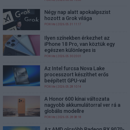
Négy nap alatt apokalipszist
hozott a Grok világa
PCW.lite
| 2026.05.31 11:17
Ilyen színekben érkezhet az
iPhone 18 Pro, van köztük egy
egészen különleges is
PCW.lite
| 2026.05.30 20:01
Az Intel furcsa Nova Lake
processzort készíthet erős
beépített GPU-val
PCW.lite
| 2026.05.28 10:14
A Honor 600 kínai változata
nagyobb akkumulátorral ver rá a
globális modellre
PCW.lite
| 2026.05.28 08:18
Az AMD olcsóbb Radeon RX 9070-