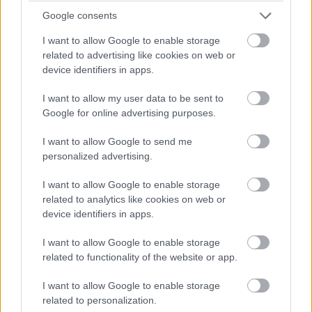
engedélyed nélkül egy 4 gigás AI-
Google consents
modellt csempészhetett a
gépedre
I want to allow Google to enable storage
PCW.lite
| 2026.05.06 15:36
related to advertising like cookies on web or
device identifiers in apps.
Az egyik legnépszerűbb Samsung
Galaxy mobilból érkezik új
I want to allow my user data to be sent to
változat
Google for online advertising purposes.
PCW.lite
| 2026.05.06 09:32
I want to allow Google to send me
Már nem az iPhone 17 Pro Max a
personalized advertising.
világ legnépszerűbb mobilja
PCW.lite
| 2026.05.05 11:36
I want to allow Google to enable storage
related to analytics like cookies on web or
Az Apple okosszemüvegét
device identifiers in apps.
kézmozdulatokkal is vezérelheted
PCW.lite
| 2026.05.03 10:45
I want to allow Google to enable storage
related to functionality of the website or app.
Már húszmillió fizetős Copilot
felhasználó van a Microsoft
I want to allow Google to enable storage
szerint
related to personalization.