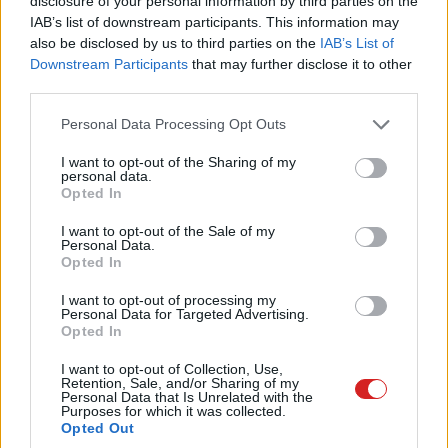
disclosure of your personal information by third parties on the
Ghost in the Shell billentyűzetet
IAB’s list of downstream participants. This information may
kapnak a cyberpunk rajongók
also be disclosed by us to third parties on the
IAB’s List of
Downstream Participants
that may further disclose it to other
PCW.lite
| 2026.05.18 08:14
third parties.
A Claude a jövőben már azelőtt
Please note that this website/app uses one or more Google
Personal Data Processing Opt Outs
elindítja a munkafolyamataidat,
services and may gather and store information including but
hogy te egyáltalán rájuk néznél
not limited to your visit or usage behaviour. You may click to
I want to opt-out of the Sharing of my
personal data.
PCW.lite
| 2026.05.15 17:31
grant or deny consent to Google and its third-party tags to
Opted In
use your data for below specified purposes in below Google
A Tesla Cybertruck egyik modellje
consent section.
I want to opt-out of the Sale of my
alól kieshetnek a kerekek
Personal Data.
PCW.lite
| 2026.05.09 20:01
Opted In
I want to opt-out of processing my
Fontos infók derültek ki az iPhone
Personal Data for Targeted Advertising.
18 Pro modellekről, miközben az
Opted In
Apple a kijelzőgyártók közt
válogat
I want to opt-out of Collection, Use,
Retention, Sale, and/or Sharing of my
PCW.lite
| 2026.05.07 15:31
Personal Data that Is Unrelated with the
Purposes for which it was collected.
Opted Out
A Google Chrome az egyértelmű