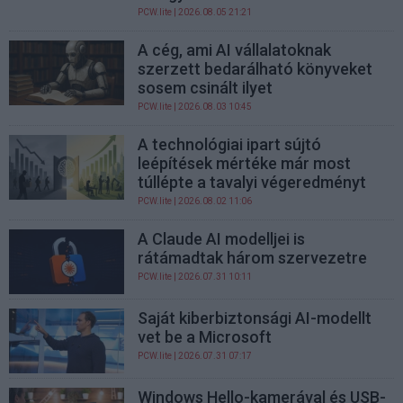
PCW.lite
| 2026.08.05 21:21
A cég, ami AI vállalatoknak
szerzett bedarálható könyveket
sosem csinált ilyet
PCW.lite
| 2026.08.03 10:45
A technológiai ipart sújtó
leépítések mértéke már most
túllépte a tavalyi végeredményt
PCW.lite
| 2026.08.02 11:06
A Claude AI modelljei is
rátámadtak három szervezetre
PCW.lite
| 2026.07.31 10:11
Saját kiberbiztonsági AI-modellt
vet be a Microsoft
PCW.lite
| 2026.07.31 07:17
Windows Hello-kamerával és USB-