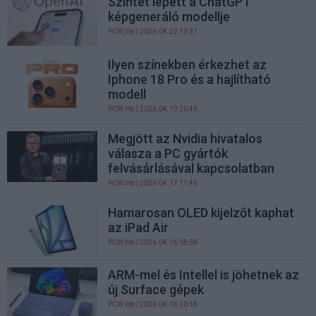
Szintet lépett a ChatGPT
képgeneráló modellje
PCW.lite
| 2026.04.22 13:31
Ilyen színekben érkezhet az
Iphone 18 Pro és a hajlítható
modell
PCW.lite
| 2026.04.19 20:44
Megjött az Nvidia hivatalos
válasza a PC gyártók
felvásárlásával kapcsolatban
PCW.lite
| 2026.04.17 11:45
Hamarosan OLED kijelzőt kaphat
az iPad Air
PCW.lite
| 2026.04.16 18:58
ARM-mel és Intellel is jöhetnek az
új Surface gépek
PCW.lite
| 2026.04.16 10:18