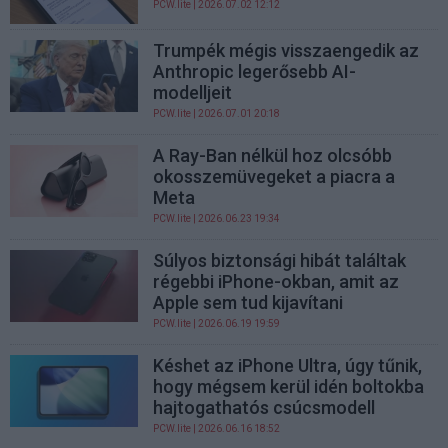
PCW.lite
| 2026.07.02 12:12
Trumpék mégis visszaengedik az
Anthropic legerősebb AI-
modelljeit
PCW.lite
| 2026.07.01 20:18
A Ray-Ban nélkül hoz olcsóbb
okosszemüvegeket a piacra a
Meta
PCW.lite
| 2026.06.23 19:34
Súlyos biztonsági hibát találtak
régebbi iPhone-okban, amit az
Apple sem tud kijavítani
PCW.lite
| 2026.06.19 19:59
Késhet az iPhone Ultra, úgy tűnik,
hogy mégsem kerül idén boltokba
hajtogathatós csúcsmodell
PCW.lite
| 2026.06.16 18:52