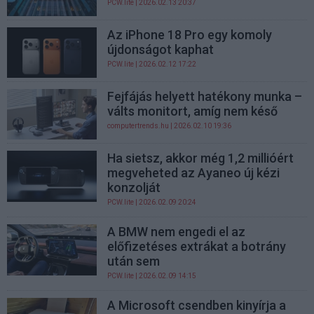
PCW.lite
| 2026.02.13 20:37
Az iPhone 18 Pro egy komoly
újdonságot kaphat
PCW.lite
| 2026.02.12 17:22
Fejfájás helyett hatékony munka –
válts monitort, amíg nem késő
computertrends.hu
| 2026.02.10 19:36
Ha sietsz, akkor még 1,2 millióért
megveheted az Ayaneo új kézi
konzolját
PCW.lite
| 2026.02.09 20:24
A BMW nem engedi el az
előfizetéses extrákat a botrány
után sem
PCW.lite
| 2026.02.09 14:15
A Microsoft csendben kinyírja a