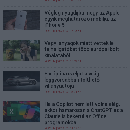
PCW.lite
| 2026.03.18 16:28
Végleg nyugdíjba megy az Apple
egyik meghatározó mobilja, az
iPhone 5
PCW.lite
| 2026.03.17 13:34
Vegyi anyagok miatt vettek le
fejhallgatókat több európai bolt
kínálatából
PCW.lite
| 2026.03.16 19:11
Európába is eljut a világ
leggyorsabban tölthető
villanyautója
PCW.lite
| 2026.03.15 21:32
Ha a Copilot nem lett volna elég,
akkor hamarosan a ChatGPT és a
Claude is bekerül az Office
programokba
PCW.lite
| 2026.03.11 17:16