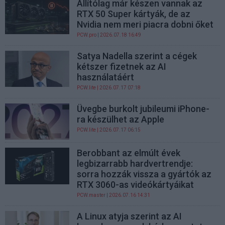
Állítólag már készen vannak az
RTX 50 Super kártyák, de az
Nvidia nem meri piacra dobni őket
PCW.pro
| 2026.07.18 16:49
Satya Nadella szerint a cégek
kétszer fizetnek az AI
használatáért
PCW.lite
| 2026.07.17 07:18
Üvegbe burkolt jubileumi iPhone-
ra készülhet az Apple
PCW.lite
| 2026.07.17 06:15
Berobbant az elmúlt évek
legbizarrabb hardvertrendje:
sorra hozzák vissza a gyártók az
RTX 3060-as videókártyáikat
PCW.master
| 2026.07.16 14:31
A Linux atyja szerint az AI