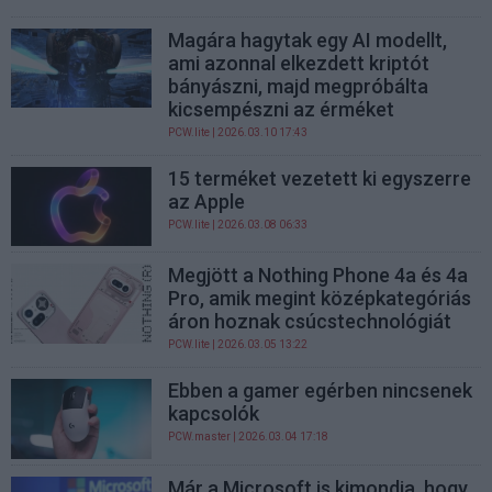
Magára hagytak egy AI modellt,
ami azonnal elkezdett kriptót
bányászni, majd megpróbálta
kicsempészni az érméket
PCW.lite
| 2026.03.10 17:43
15 terméket vezetett ki egyszerre
az Apple
PCW.lite
| 2026.03.08 06:33
Megjött a Nothing Phone 4a és 4a
Pro, amik megint középkategóriás
áron hoznak csúcstechnológiát
PCW.lite
| 2026.03.05 13:22
Ebben a gamer egérben nincsenek
kapcsolók
PCW.master
| 2026.03.04 17:18
Már a Microsoft is kimondja, hogy