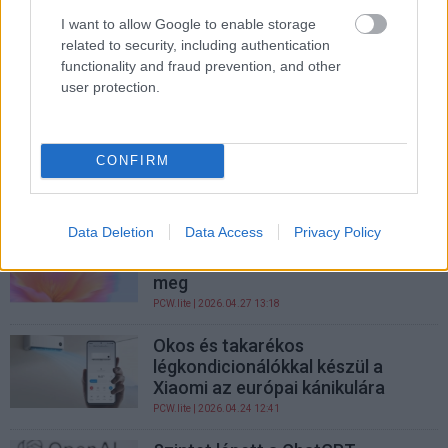
PCW.lite
| 2026.05.01 14:01
I want to allow Google to enable storage
related to security, including authentication
Satya Nadella elismerte, hogy a
functionality and fraud prevention, and other
Windowsnak vissza kell hódítania
user protection.
a felhasználókat
PCW.lite
| 2026.04.30 15:11
A Motorola egyszerre árasztotta
CONFIRM
el új mobilokkal a piacot
PCW.lite
| 2026.04.30 09:15
Data Deletion
Data Access
Privacy Policy
Új modellt dobott piacra az
OpenAI, ez már a munkát célozza
meg
PCW.lite
| 2026.04.27 13:18
Okos és takarékos
légkondicionálókkal készül a
Xiaomi az európai kánikulára
PCW.lite
| 2026.04.24 12:41