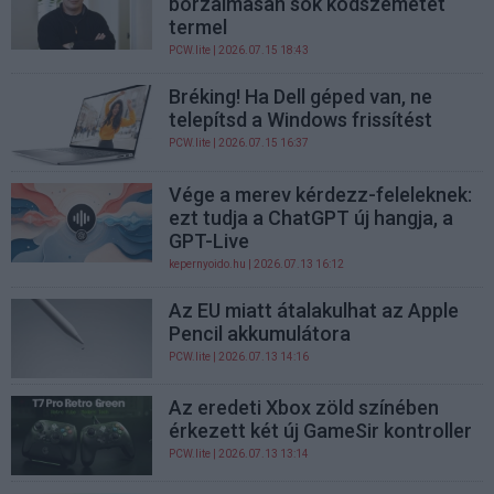
borzalmasan sok kódszemetet
termel
PCW.lite
| 2026.07.15 18:43
Bréking! Ha Dell géped van, ne
telepítsd a Windows frissítést
PCW.lite
| 2026.07.15 16:37
Vége a merev kérdezz-feleleknek:
ezt tudja a ChatGPT új hangja, a
GPT-Live
kepernyoido.hu
| 2026.07.13 16:12
Az EU miatt átalakulhat az Apple
Pencil akkumulátora
PCW.lite
| 2026.07.13 14:16
Az eredeti Xbox zöld színében
érkezett két új GameSir kontroller
PCW.lite
| 2026.07.13 13:14