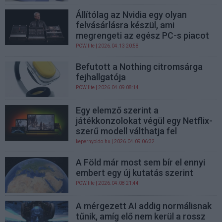
Állítólag az Nvidia egy olyan
felvásárlásra készül, ami
megrengeti az egész PC-s piacot
PCW.lite
| 2026.04.13 20:58
Befutott a Nothing citromsárga
fejhallgatója
PCW.lite
| 2026.04.09 08:14
Egy elemző szerint a
játékkonzolokat végül egy Netflix-
szerű modell válthatja fel
kepernyoido.hu
| 2026.04.09 06:32
A Föld már most sem bír el ennyi
embert egy új kutatás szerint
PCW.lite
| 2026.04.08 21:44
A mérgezett AI addig normálisnak
tűnik, amíg elő nem kerül a rossz