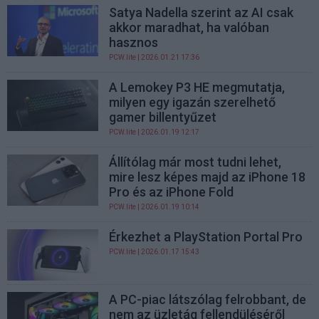
Satya Nadella szerint az AI csak
akkor maradhat, ha valóban
hasznos
PCW.lite
| 2026.01.21 17:36
A Lemokey P3 HE megmutatja,
milyen egy igazán szerelhető
gamer billentyűzet
PCW.lite
| 2026.01.19 12:17
Állítólag már most tudni lehet,
mire lesz képes majd az iPhone 18
Pro és az iPhone Fold
PCW.lite
| 2026.01.19 10:14
Érkezhet a PlayStation Portal Pro
PCW.lite
| 2026.01.17 15:43
A PC-piac látszólag felrobbant, de
nem az üzletág fellendüléséről