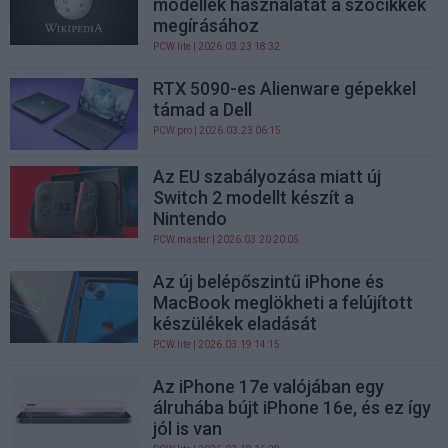
modellek használatát a szócikkek
megírásához
PCW.lite
| 2026.03.23 18:32
RTX 5090-es Alienware gépekkel
támad a Dell
PCW.pro
| 2026.03.23 06:15
Az EU szabályozása miatt új
Switch 2 modellt készít a
Nintendo
PCW.master
| 2026.03.20 20:05
Az új belépőszintű iPhone és
MacBook meglökheti a felújított
készülékek eladását
PCW.lite
| 2026.03.19 14:15
Az iPhone 17e valójában egy
álruhába bújt iPhone 16e, és ez így
jól is van