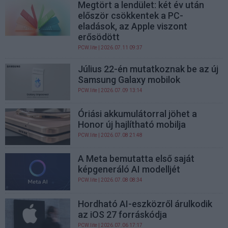
Megtört a lendület: két év után
először csökkentek a PC-
eladások, az Apple viszont
erősödött
PCW.lite
| 2026.07.11 09:37
Július 22-én mutatkoznak be az új
Samsung Galaxy mobilok
PCW.lite
| 2026.07.09 13:14
Óriási akkumulátorral jöhet a
Honor új hajlítható mobilja
PCW.lite
| 2026.07.08 21:48
A Meta bemutatta első saját
képgeneráló AI modelljét
PCW.lite
| 2026.07.08 08:34
Hordható AI-eszközről árulkodik
az iOS 27 forráskódja
PCW.lite
| 2026.07.06 17:17