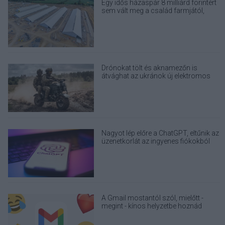
Egy idős házaspár 8 milliárd forintért
sem vált meg a család farmjától,
hogy egy AI cég adatközpontot
építhessen a helyére
Drónokat tölt és aknamezőn is
átvághat az ukránok új elektromos
motorja
Nagyot lép előre a ChatGPT, eltűnik az
üzenetkorlát az ingyenes fiókokból
A Gmail mostantól szól, mielőtt -
megint - kínos helyzetbe hoznád
magad