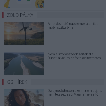
ZÖLD PÁLYA
A hordozható napelemek után itt a
mobil szélturbina
Nem a szomszédok zárták el a
Dunát: a vízügy cáfolta az interneten
terjedő álhíreket
GS HÍREK
Dwayne Johnson szerint nem baj, ha
nem tetszett az új Vaiana, neki attól
még sokat jelentett