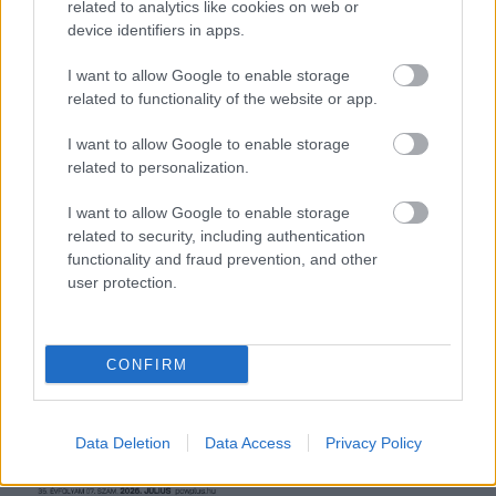
related to analytics like cookies on web or
Csúcs-multifunkciós Canon
device identifiers in apps.
Hardver
| 2008.01.28 12:12
I want to allow Google to enable storage
B/W Styler – egy újabb antikoló
related to functionality of the website or app.
eszköz fotósoknak
Szoftver
| 2007.04.03 10:59
I want to allow Google to enable storage
related to personalization.
Nézzünk fényképeket televízión
Közélet
| 2003.10.10 13:33
I want to allow Google to enable storage
related to security, including authentication
Kis méretû digitális kamera
functionality and fraud prevention, and other
Hardver
| 2001.12.27 18:37
user protection.
CONFIRM
Data Deletion
Data Access
Privacy Policy