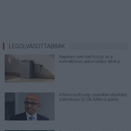
LEGOLVASOTTABBAK
Napelem sem kell hozzá: ez a
konnektoros akkumulátor lehet a
takarékos otthonok következő nagy
dobása
A Microsoft szép csendben eltüntette
a Windows 32 GB RAM-ot ajánló
útmutatóját