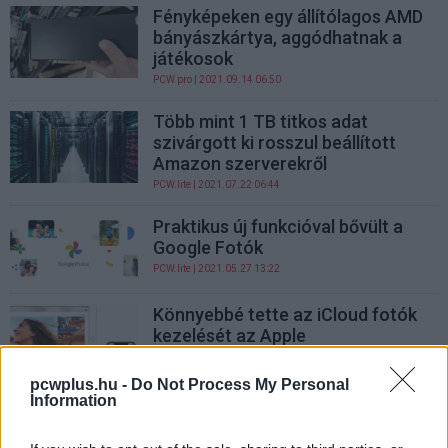
Fényképeken egy állítólagos AMD
bányászkártya, aggódhatnak a
játékosok
PCW.pro
| 2021.09.14 06:50
Több mint 1 TB titkos adat
szivárgott ki rosszul beállított
Amazon szerverekről
PCW.lite
| 2021.07.22 06:44
Praktikus új funkcióval bővült a
Google Fotók
PCW.lite
| 2021.05.27 13:22
Könnyebbé tette az iCloud fotók
kezelését az Apple
PCW.lite
| 2021.03.09 07:01
pcwplus.hu -
Do Not Process My Personal
Information
Karácsonyi pulcsis
kihívássorozatot indított el a
Magyar Rendőrség