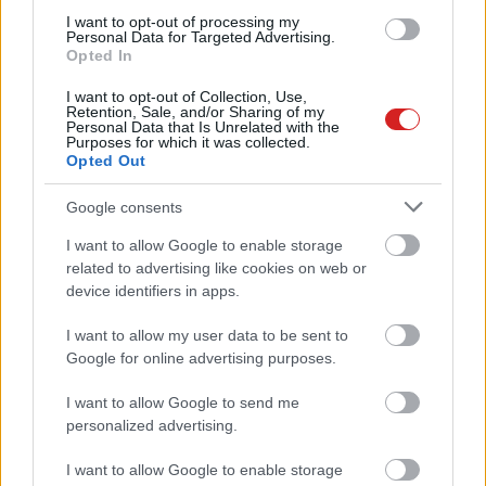
Közélet
| 2013.11.12 13:00
I want to opt-out of processing my
Personal Data for Targeted Advertising.
Lélegzetelállító fényképeket
Opted In
készít az iPhone 5S
I want to opt-out of Collection, Use,
Macworld
| 2013.09.12 08:00
Retention, Sale, and/or Sharing of my
Personal Data that Is Unrelated with the
Purposes for which it was collected.
Megújult a Photoshop és Premier
Opted Out
Elements
Szoftver
| 2012.09.25 12:01
Google consents
I want to allow Google to enable storage
Négy évig pihent az óceánban a
related to advertising like cookies on web or
fényképezőgép, de az SD kártya
device identifiers in apps.
kibírta
Közélet
| 2011.06.21 16:34
I want to allow my user data to be sent to
Google for online advertising purposes.
Paint Shop Photo Pro X3
Szoftver
| 2010.03.12 10:53
I want to allow Google to send me
personalized advertising.
Cartoonist 1.3
Szoftver
| 2008.03.19 12:33
I want to allow Google to enable storage