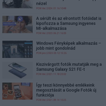
nézel
PCW.lite
| 2024.01.16 10:48
A sérült és az elrontott fotóidat is
kipofozza a Samsung ingyenes
MI-alkalmazása
PCW.lite
| 2023.06.21 16:05
Windows Fényképek alkalmazás –
jobb mint gondolnád
PCW.pro
| 2023.03.12 15:26
Kiszivárgott fotók mutatják meg a
Samsung Galaxy S21 FE-t
PCW.lite
| 2021.11.18 20:02
Így teszi könnyebbé emlékeink
megosztását a Google Fotók új
funkciója
PCW.lite
| 2021.09.14 10:25