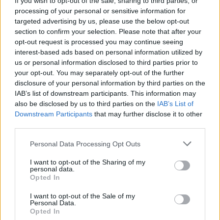
If you wish to opt-out of the sale, sharing to third parties, or
PCW.lite
| 2020.12.12 17:14
processing of your personal or sensitive information for
targeted advertising by us, please use the below opt-out
Így digitalizáld a régi fotóidat
section to confirm your selection. Please note that after your
Szoftver
| 2016.11.17 07:00
opt-out request is processed you may continue seeing
interest-based ads based on personal information utilized by
us or personal information disclosed to third parties prior to
Photo Station – bárhonnan
your opt-out. You may separately opt-out of the further
elérhető fotósközpont
disclosure of your personal information by third parties on the
IAB’s list of downstream participants. This information may
Synology Blog
| 2016.05.18 11:20
also be disclosed by us to third parties on the
IAB’s List of
Downstream Participants
that may further disclose it to other
Beszélget és fényképekhez pózol
third parties.
a robotnő
Tudomány
| 2016.04.17 14:02
Please note that this website/app uses one or more Google
Personal Data Processing Opt Outs
services and may gather and store information including but
Fotós tippek utazáshoz - első
not limited to your visit or usage behaviour. You may click to
I want to opt-out of the Sharing of my
rész
personal data.
grant or deny consent to Google and its third-party tags to
Opted In
Hardver
| 2015.06.17 11:09
use your data for below specified purposes in below Google
consent section.
I want to opt-out of the Sale of my
Nem instagramozhatnak az
Personal Data.
Opted In
újságírók a téli olimpián