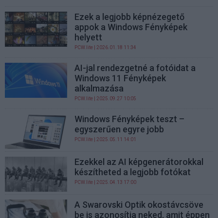
Ezek a legjobb képnézegető
appok a Windows Fényképek
helyett
PCW.lite
| 2026.01.18 11:34
AI-jal rendezgetné a fotóidat a
Windows 11 Fényképek
alkalmazása
PCW.lite
| 2025.09.27 10:05
Windows Fényképek teszt –
egyszerűen egyre jobb
PCW.lite
| 2025.05.11 14:01
Ezekkel az AI képgenerátorokkal
készítheted a legjobb fotókat
PCW.lite
| 2025.04.13 17:00
A Swarovski Optik okostávcsöve
be is azonosítja neked, amit éppen