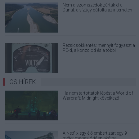
Nem a szomszédok zárták el a
Dunát: a vízügy cáfolta az interneten
terjedő álhíreket
Rezsicsökkentés: mennyit fogyaszt a
PC-d, a konzolod és a többi
elektronikai eszközöd?
GS HÍREK
Ha nem tartottatok lépést a World of
Warcraft: Midnight következő
frissítésének híreivel, akkor itt a
segítség
A Netflix egy élő embert zárt egy 9
méter magas óriásplakátba