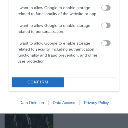
I want to allow Google to enable storage
related to functionality of the website or app.
LEGOLVASOTTABBAK
I want to allow Google to enable storage
related to personalization.
Rezsicsökkentés: mennyit fogyaszt a
PC-d, a konzolod és a többi
elektronikai eszközöd?
I want to allow Google to enable storage
related to security, including authentication
functionality and fraud prevention, and other
user protection.
Napelem sem kell hozzá: ez a
konnektoros akkumulátor lehet a
takarékos otthonok következő nagy
CONFIRM
dobása
Data Deletion
Data Access
Privacy Policy
Nem egyedi eset volt: más OpenAI-
ügynökök is kijuthattak az elszigetelt
tesztkörnyezetből