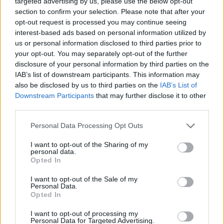
targeted advertising by us, please use the below opt-out
Ne lepődj meg, ha nem tudsz az
section to confirm your selection. Please note that after your
OTP-s bankkártyáddal fizetni
opt-out request is processed you may continue seeing
vagy készpénzt felvenni
interest-based ads based on personal information utilized by
PCW.lite
| 2023.01.26 09:05
us or personal information disclosed to third parties prior to
your opt-out. You may separately opt-out of the further
Jön a mobillal való ATM-es
disclosure of your personal information by third parties on the
pénzfelvétel
IAB’s list of downstream participants. This information may
Mobil
| 2016.01.29 13:00
also be disclosed by us to third parties on the
IAB’s List of
Downstream Participants
that may further disclose it to other
third parties.
Please note that this website/app uses one or more Google
Personal Data Processing Opt Outs
services and may gather and store information including but
not limited to your visit or usage behaviour. You may click to
I want to opt-out of the Sharing of my
personal data.
grant or deny consent to Google and its third-party tags to
Opted In
use your data for below specified purposes in below Google
consent section.
I want to opt-out of the Sale of my
Personal Data.
Opted In
I want to opt-out of processing my
Personal Data for Targeted Advertising.