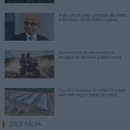
A Microsoft szép csendben eltüntette
a Windows 32 GB RAM-ot ajánló
útmutatóját
Drónokat tölt és aknamezőn is
átvághat az ukránok új elektromos
motorja
Egy idős házaspár 8 milliárd forintért
sem vált meg a család farmjától,
hogy egy AI cég adatközpontot
építhessen a helyére
ZÖLD PÁLYA