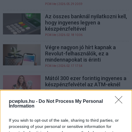
PCW.lite
| 2026.05.29 20:59
Az összes banknál nyilatkozni kell,
hogy ingyenes legyen a
készpénzfeltével
PCW.lite
| 2026.02.18 10:36
Végre nagyon jó hírt kapnak a
Revolut-felhasználók, ez a
mindennapokat is érinti
PCW.lite
| 2026.02.17 17:54
Mától 300 ezer forintig ingyenes a
készpénzfelvétel az ATM-eknél
PCW.lite
| 2026.02.01 14:01
pcwplus.hu -
Do Not Process My Personal
Az OTP bezárt egy sok előnnyel
Information
járó kiskaput a Revolut és a Wise
ügyfelei előtt
If you wish to opt-out of the sale, sharing to third parties, or
PCW.lite
| 2025.09.23 13:25
processing of your personal or sensitive information for