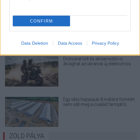
A Microsoft szép csendben eltüntette
CONFIRM
a Windows 32 GB RAM-ot ajánló
útmutatóját
Data Deletion
Data Access
Privacy Policy
Drónokat tölt és aknamezőn is
átvághat az ukránok új elektromos
motorja
Egy idős házaspár 8 milliárd forintért
sem vált meg a család farmjától,
hogy egy AI cég adatközpontot
építhessen a helyére
ZÖLD PÁLYA