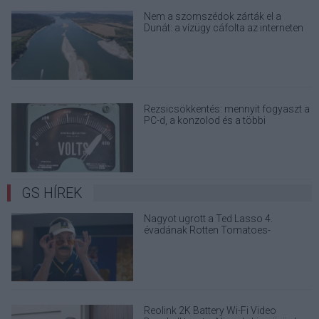
Nem a szomszédok zárták el a
Dunát: a vízügy cáfolta az interneten
terjedő álhíreket
Rezsicsökkentés: mennyit fogyaszt a
PC-d, a konzolod és a többi
elektronikai eszközöd?
GS HÍREK
Nagyot ugrott a Ted Lasso 4.
évadának Rotten Tomatoes-
pontszáma
Reolink 2K Battery Wi-Fi Video