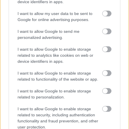
device identifiers in apps.
I want to allow my user data to be sent to
Google for online advertising purposes.
LEGOLVASOTTABBAK
I want to allow Google to send me
Rezsicsökkentés: mennyit fogyaszt a
personalized advertising.
PC-d, a konzolod és a többi
elektronikai eszközöd?
I want to allow Google to enable storage
related to analytics like cookies on web or
device identifiers in apps.
Napelem sem kell hozzá: ez a
I want to allow Google to enable storage
konnektoros akkumulátor lehet a
related to functionality of the website or app.
takarékos otthonok következő nagy
dobása
I want to allow Google to enable storage
related to personalization.
Nem egyedi eset volt: más OpenAI-
I want to allow Google to enable storage
ügynökök is kijuthattak az elszigetelt
related to security, including authentication
tesztkörnyezetből
functionality and fraud prevention, and other
user protection.