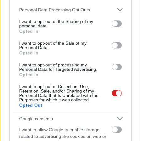
Please note that this website/app uses one or more Google
Personal Data Processing Opt Outs
services and may gather and store information including but
not limited to your visit or usage behaviour. You may click to
I want to opt-out of the Sharing of my
personal data.
grant or deny consent to Google and its third-party tags to
Opted In
use your data for below specified purposes in below Google
consent section.
I want to opt-out of the Sale of my
Personal Data.
Opted In
I want to opt-out of processing my
Personal Data for Targeted Advertising.
Opted In
I want to opt-out of Collection, Use,
Retention, Sale, and/or Sharing of my
Personal Data that Is Unrelated with the
Purposes for which it was collected.
Opted Out
KÖVESS FACEBOOKON!
Google consents
I want to allow Google to enable storage
related to advertising like cookies on web or