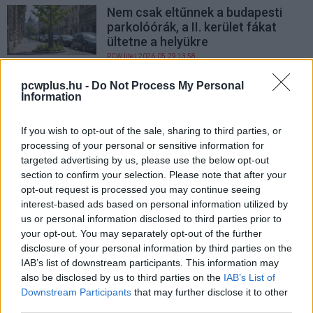
Nem csak eltűnnek a budapesti
parkolóórák, a II. kerület fákat
ültetne a helyükre
PCW.lite
| 2026.05.29 13:58
VERO, az új robotkutya mindent
pcwplus.hu -
Do Not Process My Personal
Information
megtesz a tisztább környezetért
PCW.lite
| 2024.08.01 10:50
If you wish to opt-out of the sale, sharing to third parties, or
processing of your personal or sensitive information for
targeted advertising by us, please use the below opt-out
section to confirm your selection. Please note that after your
opt-out request is processed you may continue seeing
interest-based ads based on personal information utilized by
us or personal information disclosed to third parties prior to
your opt-out. You may separately opt-out of the further
disclosure of your personal information by third parties on the
IAB’s list of downstream participants. This information may
also be disclosed by us to third parties on the
IAB’s List of
Downstream Participants
that may further disclose it to other
third parties.