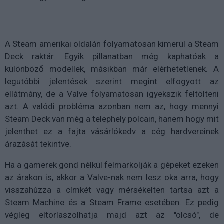
A Steam amerikai oldalán folyamatosan kimerül a Steam
Deck raktár. Egyik pillanatban még kaphatóak a
különböző modellek, másikban már elérhetetlenek. A
legutóbbi jelentések szerint megint elfogyott az
ellátmány, de a Valve folyamatosan igyekszik feltölteni
azt. A valódi probléma azonban nem az, hogy mennyi
Steam Deck van még a telephely polcain, hanem hogy mit
jelenthet ez a fajta vásárlókedv a cég hardvereinek
árazását tekintve.
Ha a gamerek gond nélkül felmarkolják a gépeket ezeken
az árakon is, akkor a Valve-nak nem lesz oka arra, hogy
visszahúzza a címkét vagy mérsékelten tartsa azt a
Steam Machine és a Steam Frame esetében. Ez pedig
végleg eltorlaszolhatja majd azt az "olcsó", de