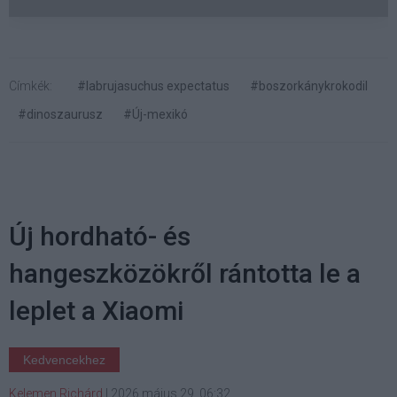
Címkék:
#labrujasuchus expectatus
#boszorkánykrokodil
#dinoszaurusz
#Új-mexikó
Új hordható- és
hangeszközökről rántotta le a
leplet a Xiaomi
Kedvencekhez
Kelemen Richárd
|
2026 május 29. 06:32