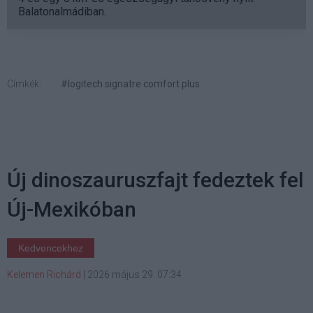
Balatonalmádiban.
Címkék:
#logitech signatre comfort plus
Új dinoszauruszfajt fedeztek fel
Új-Mexikóban
Kedvencekhez
Kelemen Richárd
|
2026 május 29. 07:34