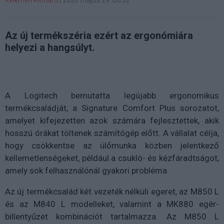
Az új termékszéria ezért az ergonómiára
helyezi a hangsúlyt.
A Logitech bemutatta legújabb ergonomikus
termékcsaládját, a Signature Comfort Plus sorozatot,
amelyet kifejezetten azok számára fejlesztettek, akik
hosszú órákat töltenek számítógép előtt. A vállalat célja,
hogy csökkentse az ülőmunka közben jelentkező
kellemetlenségeket, például a csukló- és kézfáradtságot,
amely sok felhasználónál gyakori probléma.
Az új termékcsalád két vezeték nélküli egeret, az M850 L
és az M840 L modelleket, valamint a MK880 egér-
billentyűzet kombinációt tartalmazza. Az M850 L