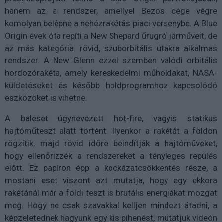
hanem az a rendszer, amellyel Bezos cége végre
komolyan belépne a nehézrakétás piaci versenybe. A Blue
Origin évek óta repíti a New Shepard űrugró járműveit, de
az más kategória: rövid, szuborbitális utakra alkalmas
rendszer. A New Glenn ezzel szemben valódi orbitális
hordozórakéta, amely kereskedelmi műholdakat, NASA-
küldetéseket és később holdprogramhoz kapcsolódó
eszközöket is vihetne.
A baleset úgynevezett hot-fire, vagyis statikus
hajtóműteszt alatt történt. Ilyenkor a rakétát a földön
rögzítik, majd rövid időre beindítják a hajtóműveket,
hogy ellenőrizzék a rendszereket a tényleges repülés
előtt. Ez papíron épp a kockázatcsökkentés része, a
mostani eset viszont azt mutatja, hogy egy ekkora
rakétánál már a földi teszt is brutális energiákat mozgat
meg. Hogy ne csak szavakkal kelljen mindezt átadni, a
képzeletednek hagyunk egy kis pihenést, mutatjuk videón