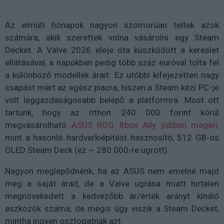
Az elmúlt hónapok nagyon szomorúan teltek azok
számára, akik szerettek volna vásárolni egy Steam
Decket. A Valve 2026 eleje óta küszködött a kereslet
ellátásával, a napokban pedig több száz euróval tolta fel
a különböző modellek árait. Ez utóbbi kifejezetten nagy
csapást mért az egész piacra, hiszen a Steam kézi PC-je
volt leggazdaságosabb belépő a platformra. Most ott
tartunk, hogy az itthon 240 000 forint körül
megvásárolható
ASUS ROG Xbox Ally jobban megéri
,
mint a hasonló hardverkiépítést hasznosító, 512 GB-os
OLED Steam Deck (ez ~ 280 000-re ugrott).
Nagyon meglepődnénk, ha az ASUS nem emelné majd
meg a saját árait, de a Valve ugrása miatt hirtelen
megnövekedett a kedvezőbb ár/érték arányt kínáló
eszközök száma, de mégis úgy viszik a Steam Decket,
mintha ingyen osztogatnák azt.