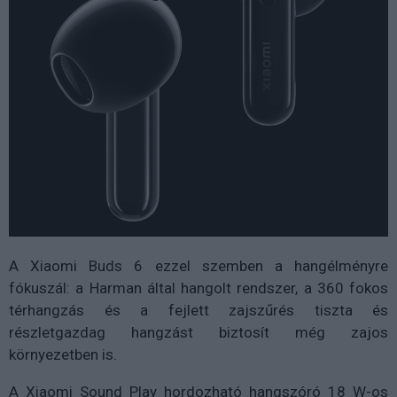
A Xiaomi Buds 6 ezzel szemben a hangélményre
fókuszál: a Harman által hangolt rendszer, a 360 fokos
térhangzás és a fejlett zajszűrés tiszta és
részletgazdag hangzást biztosít még zajos
környezetben is.
A Xiaomi Sound Play hordozható hangszóró 18 W-os