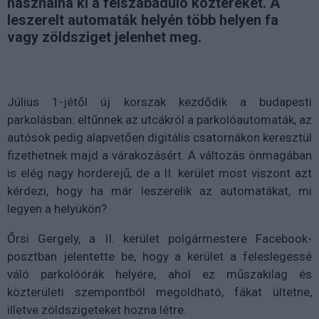
használná ki a felszabaduló köztereket. A
leszerelt automaták helyén több helyen fa
vagy zöldsziget jelenhet meg.
Július 1-jétől új korszak kezdődik a budapesti
parkolásban: eltűnnek az utcákról a parkolóautomaták, az
autósok pedig alapvetően digitális csatornákon keresztül
fizethetnek majd a várakozásért. A változás önmagában
is elég nagy horderejű, de a II. kerület most viszont azt
kérdezi, hogy ha már leszerelik az automatákat, mi
legyen a helyükön?
Őrsi Gergely, a II. kerület polgármestere Facebook-
posztban jelentette be, hogy a kerület a feleslegessé
váló parkolóórák helyére, ahol ez műszakilag és
közterületi szempontból megoldható, fákat ültetne,
illetve zöldszigeteket hozna létre.