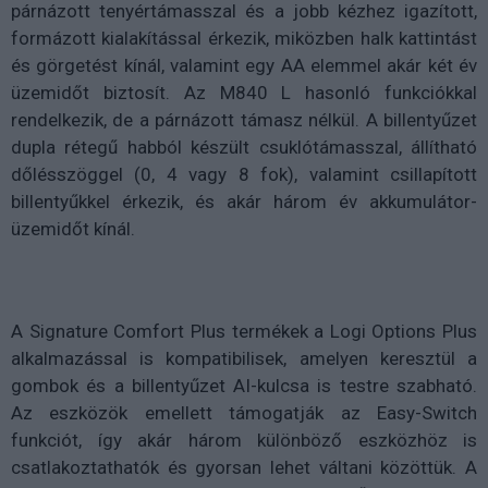
párnázott tenyértámasszal és a jobb kézhez igazított,
formázott kialakítással érkezik, miközben halk kattintást
és görgetést kínál, valamint egy AA elemmel akár két év
üzemidőt biztosít. Az M840 L hasonló funkciókkal
rendelkezik, de a párnázott támasz nélkül. A billentyűzet
dupla rétegű habból készült csuklótámasszal, állítható
dőlésszöggel (0, 4 vagy 8 fok), valamint csillapított
billentyűkkel érkezik, és akár három év akkumulátor-
üzemidőt kínál.
A Signature Comfort Plus termékek a Logi Options Plus
alkalmazással is kompatibilisek, amelyen keresztül a
gombok és a billentyűzet AI-kulcsa is testre szabható.
Az eszközök emellett támogatják az Easy-Switch
funkciót, így akár három különböző eszközhöz is
csatlakoztathatók és gyorsan lehet váltani közöttük. A