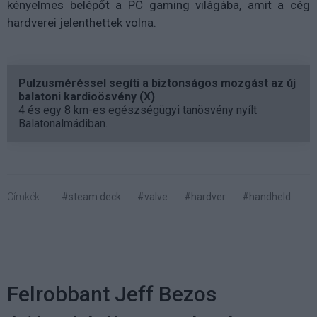
kényelmes belépőt a PC gaming világába, amit a cég
hardverei jelenthettek volna.
Pulzusméréssel segíti a biztonságos mozgást az új
balatoni kardioösvény (X)
4 és egy 8 km-es egészségügyi tanösvény nyílt
Balatonalmádiban.
Címkék:
#steam deck
#valve
#hardver
#handheld
Felrobbant Jeff Bezos