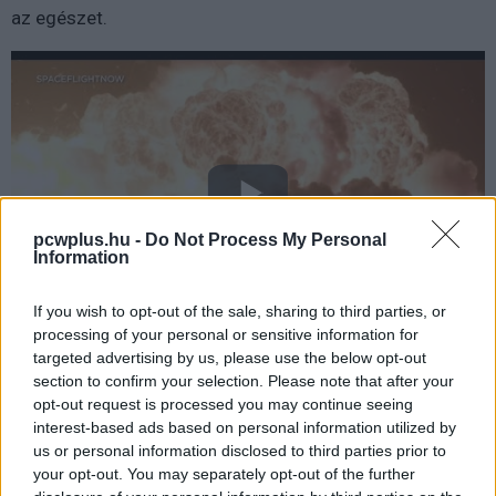
az egészet.
pcwplus.hu -
Do Not Process My Personal
Information
If you wish to opt-out of the sale, sharing to third parties, or
processing of your personal or sensitive information for
targeted advertising by us, please use the below opt-out
Maga az alapító, Jeff Bezos is gyorsan posztolt egyet,
section to confirm your selection. Please note that after your
amiben elismerte, hogy ez egy
"nagyon durva nap"
volt,
opt-out request is processed you may continue seeing
de hozzátette:
interest-based ads based on personal information utilized by
us or personal information disclosed to third parties prior to
"Újjáépítünk mindent, amit újjá kell építeni, és
your opt-out. You may separately opt-out of the further