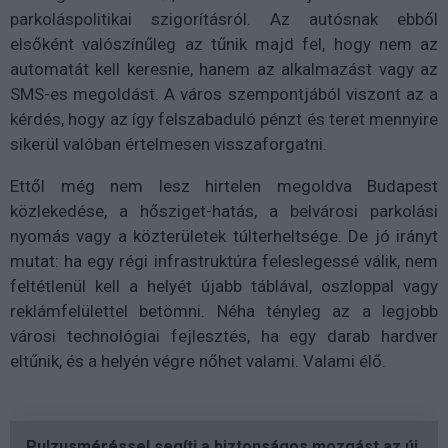
parkoláspolitikai szigorításról. Az autósnak ebből
elsőként valószínűleg az tűnik majd fel, hogy nem az
automatát kell keresnie, hanem az alkalmazást vagy az
SMS-es megoldást. A város szempontjából viszont az a
kérdés, hogy az így felszabaduló pénzt és teret mennyire
sikerül valóban értelmesen visszaforgatni.
Ettől még nem lesz hirtelen megoldva Budapest
közlekedése, a hősziget-hatás, a belvárosi parkolási
nyomás vagy a közterületek túlterheltsége. De jó irányt
mutat: ha egy régi infrastruktúra feleslegessé válik, nem
feltétlenül kell a helyét újabb táblával, oszloppal vagy
reklámfelülettel betömni. Néha tényleg az a legjobb
városi technológiai fejlesztés, ha egy darab hardver
eltűnik, és a helyén végre nőhet valami. Valami élő.
Pulzusméréssel segíti a biztonságos mozgást az új