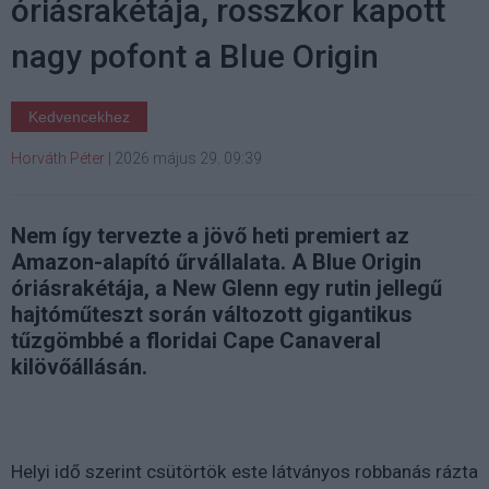
óriásrakétája, rosszkor kapott
nagy pofont a Blue Origin
Kedvencekhez
Horváth Péter
|
2026 május 29. 09:39
Nem így tervezte a jövő heti premiert az
Amazon-alapító űrvállalata. A Blue Origin
óriásrakétája, a New Glenn egy rutin jellegű
hajtóműteszt során változott gigantikus
tűzgömbbé a floridai Cape Canaveral
kilövőállásán.
Helyi idő szerint csütörtök este látványos robbanás rázta