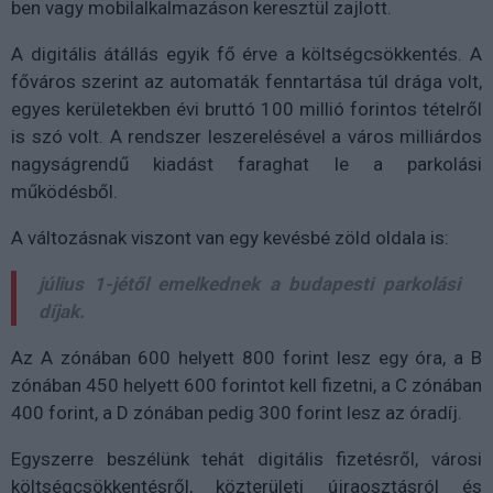
ben vagy mobilalkalmazáson keresztül zajlott.
A digitális átállás egyik fő érve a költségcsökkentés. A
főváros szerint az automaták fenntartása túl drága volt,
egyes kerületekben évi bruttó 100 millió forintos tételről
is szó volt. A rendszer leszerelésével a város milliárdos
nagyságrendű kiadást faraghat le a parkolási
működésből.
A változásnak viszont van egy kevésbé zöld oldala is:
július 1-jétől emelkednek a budapesti parkolási
díjak.
Az A zónában 600 helyett 800 forint lesz egy óra, a B
zónában 450 helyett 600 forintot kell fizetni, a C zónában
400 forint, a D zónában pedig 300 forint lesz az óradíj.
Egyszerre beszélünk tehát digitális fizetésről, városi
költségcsökkentésről, közterületi újraosztásról és