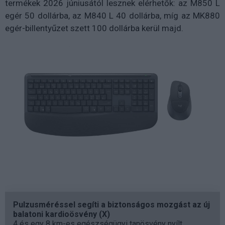
termékek 2026 júniusától lesznek elérhetők: az M850 L
egér 50 dollárba, az M840 L 40 dollárba, míg az MK880
egér-billentyűzet szett 100 dollárba kerül majd.
Pulzusméréssel segíti a biztonságos mozgást az új
balatoni kardioösvény (X)
4 és egy 8 km-es egészségügyi tanösvény nyílt