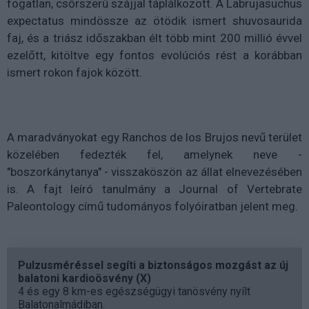
fogatlan, csőrszerű szájjal táplálkozott. A Labrujasuchus
expectatus mindössze az ötödik ismert shuvosaurida
faj, és a triász időszakban élt több mint 200 millió évvel
ezelőtt, kitöltve egy fontos evolúciós rést a korábban
ismert rokon fajok között.
A maradványokat egy Ranchos de los Brujos nevű terület
közelében fedezték fel, amelynek neve -
"boszorkánytanya" - visszaköszön az állat elnevezésében
is. A fajt leíró tanulmány a Journal of Vertebrate
Paleontology című tudományos folyóiratban jelent meg.
Pulzusméréssel segíti a biztonságos mozgást az új
balatoni kardioösvény (X)
4 és egy 8 km-es egészségügyi tanösvény nyílt
Balatonalmádiban.