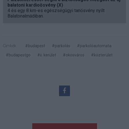
balatoni kardioösvény (X)
4 és egy 8 km-es egészségügyi tanösvény nyílt
Balatonalmádiban.
Címkék:
#budapest
#parkolás
#parkolóautomata
#budapestgo
#ii. kerület
#okosváros
#közterület