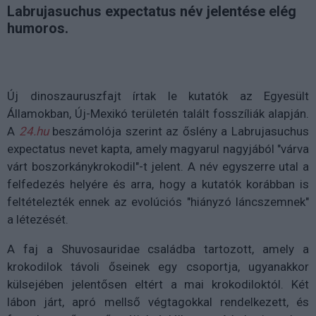
Labrujasuchus expectatus név jelentése elég
humoros.
Új dinoszauruszfajt írtak le kutatók az Egyesült
Államokban, Új-Mexikó területén talált fosszíliák alapján.
A
24.hu
beszámolója szerint az őslény a Labrujasuchus
expectatus nevet kapta, amely magyarul nagyjából "várva
várt boszorkánykrokodil"-t jelent. A név egyszerre utal a
felfedezés helyére és arra, hogy a kutatók korábban is
feltételezték ennek az evolúciós "hiányzó láncszemnek"
a létezését.
A faj a Shuvosauridae családba tartozott, amely a
krokodilok távoli őseinek egy csoportja, ugyanakkor
külsejében jelentősen eltért a mai krokodiloktól. Két
lábon járt, apró mellső végtagokkal rendelkezett, és