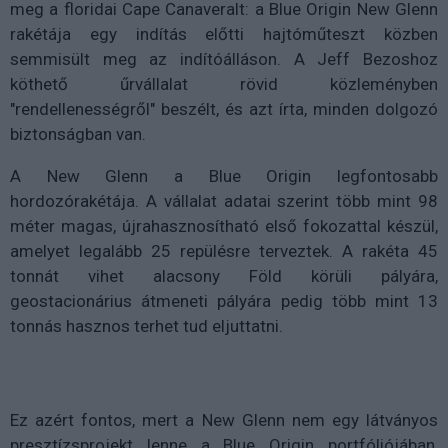
meg a floridai Cape Canaveralt: a Blue Origin New Glenn
rakétája egy indítás előtti hajtóműteszt közben
semmisült meg az indítóálláson. A Jeff Bezoshoz
köthető űrvállalat rövid közleményben
"rendellenességről" beszélt, és azt írta, minden dolgozó
biztonságban van.
A New Glenn a Blue Origin legfontosabb
hordozórakétája. A vállalat adatai szerint több mint 98
méter magas, újrahasznosítható első fokozattal készül,
amelyet legalább 25 repülésre terveztek. A rakéta 45
tonnát vihet alacsony Föld körüli pályára,
geostacionárius átmeneti pályára pedig több mint 13
tonnás hasznos terhet tud eljuttatni.
Ez azért fontos, mert a New Glenn nem egy látványos
presztízsprojekt lenne a Blue Origin portfóliójában,