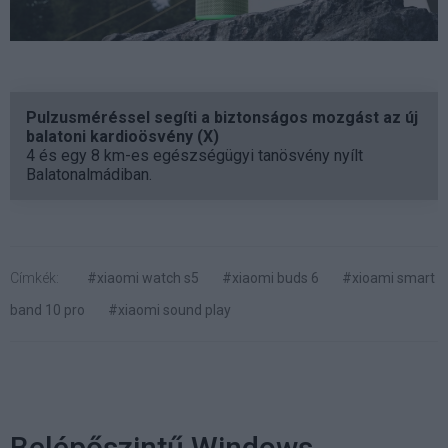
Pulzusméréssel segíti a biztonságos mozgást az új
balatoni kardioösvény (X)
4 és egy 8 km-es egészségügyi tanösvény nyílt
Balatonalmádiban.
Címkék:
#xiaomi watch s5
#xiaomi buds 6
#xioami smart
band 10 pro
#xiaomi sound play
Belépőszintű Windows