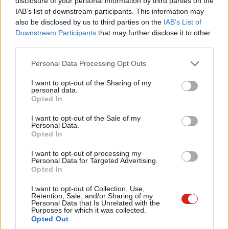
visszatérünk a repüléshez. Megéri."
disclosure of your personal information by third parties on the
IAB’s list of downstream participants. This information may
Az anyagi kár mindenesetre tetemes lehet, hiszen a
also be disclosed by us to third parties on the
IAB’s List of
Downstream Participants
that may further disclose it to other
felvételek alapján magán a rakétán kívül a méregdrága
third parties.
indítóállás berendezései is komoly pofont kaphattak.
Please note that this website/app uses one or more Google
Personal Data Processing Opt Outs
Természetesen az örök rivális, a SpaceX feje, Elon Musk
services and may gather and store information including but
sem bírta ki, hogy ne szólaljon meg az X-en. Bár tőle
not limited to your visit or usage behaviour. You may click to
I want to opt-out of the Sharing of my
personal data.
grant or deny consent to Google and its third-party tags to
megszokhattunk már merészebb odaszúrásokat is,
Opted In
use your data for below specified purposes in below Google
ezúttal meglepően diplomatikusan és szűkszavúan csak
consent section.
I want to opt-out of the Sale of my
annyit reagált a hírre:
"Rendkívül sajnálatos."
Valahol
Personal Data.
érthető az empátia, hiszen a SpaceX Starshipje is jó
Opted In
néhány alkalommal végzte mutatós repeszként a texasi
I want to opt-out of processing my
fűben, mielőtt sikerült volna stabilan munkára fogni.
Personal Data for Targeted Advertising.
Opted In
A robbanás különösen rosszkor jött. A New Glenn
I want to opt-out of Collection, Use,
következő repülése a tervek szerint Amazon Leo
Retention, Sale, and/or Sharing of my
Personal Data that Is Unrelated with the
internetműholdakat vitt volna alacsony Föld körüli
Purposes for which it was collected.
pályára. Ez az Amazon műholdas internetszolgáltatása,
Opted Out