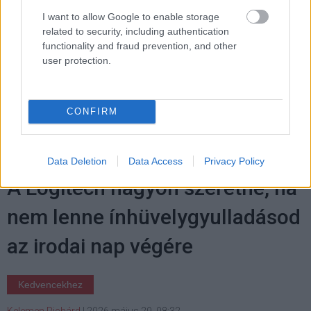
I want to allow Google to enable storage
related to security, including authentication
functionality and fraud prevention, and other
Címkék:
#blue origin
#new glenn
#jeff bezos
user protection.
#amazon leo
#nasa
#artemis
#űrkutatás
#rakétateszt
#spacex
CONFIRM
Data Deletion
Data Access
Privacy Policy
A Logitech nagyon szeretné, ha
nem lenne ínhüvelygyulladásod
az irodai nap végére
Kedvencekhez
Kelemen Richárd
|
2026 május 29. 08:32