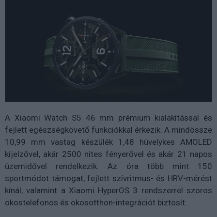
A Xiaomi Watch S5 46 mm prémium kialakítással és
fejlett egészségkövető funkciókkal érkezik. A mindössze
10,99 mm vastag készülék 1,48 hüvelykes AMOLED
kijelzővel, akár 2500 nites fényerővel és akár 21 napos
üzemidővel rendelkezik. Az óra több mint 150
sportmódot támogat, fejlett szívritmus- és HRV-mérést
kínál, valamint a Xiaomi HyperOS 3 rendszerrel szoros
okostelefonos és okosotthon-integrációt biztosít.