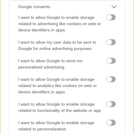
amely a Starlink egyik nagy kihívója lehetne. A rakétán a
Google consents
baleset idején még nem voltak integrálva ezek a
műholdak, vagyis a hasznos teher nem veszett oda, de
I want to allow Google to enable storage
maga a hordozórakéta és az indítási infrastruktúra
related to advertising like cookies on web or
device identifiers in apps.
súlyosan érintett lehet.
I want to allow my user data to be sent to
A másik probléma a NASA-vonal. A New Glenn szerepet
Google for online advertising purposes.
kaphat az Artemis-programhoz kapcsolódó holdi
küldetésekben is, a NASA pedig a történtek után azt
I want to allow Google to send me
közölte, hogy a Blue Originnel együttműködve támogatja
personalized advertising.
a vizsgálatot, és később ad tájékoztatást arról, lehet-e
I want to allow Google to enable storage
hatása a balesetnek a holdprogram terveire.
related to analytics like cookies on web or
device identifiers in apps.
I want to allow Google to enable storage
Pulzusméréssel segíti a biztonságos mozgást az új
related to functionality of the website or app.
balatoni kardioösvény (X)
4 és egy 8 km-es egészségügyi tanösvény nyílt
I want to allow Google to enable storage
Balatonalmádiban.
related to personalization.