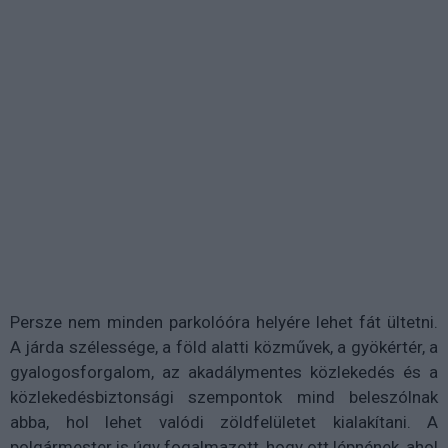
Persze nem minden parkolóóra helyére lehet fát ültetni.
A járda szélessége, a föld alatti közművek, a gyökértér, a
gyalogosforgalom, az akadálymentes közlekedés és a
közlekedésbiztonsági szempontok mind beleszólnak
abba, hol lehet valódi zöldfelületet kialakítani. A
polgármester is úgy fogalmazott, hogy ott lépnének, ahol