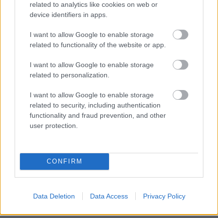
related to analytics like cookies on web or
device identifiers in apps.
I want to allow Google to enable storage
related to functionality of the website or app.
I want to allow Google to enable storage
related to personalization.
LEGOLVASOTTABBAK
I want to allow Google to enable storage
A Microsoft szép csendben eltüntette
a Windows 32 GB RAM-ot ajánló
related to security, including authentication
útmutatóját
functionality and fraud prevention, and other
user protection.
Egy idős házaspár 8 milliárd forintért
CONFIRM
sem vált meg a család farmjától,
hogy egy AI cég adatközpontot
építhessen a helyére
Data Deletion
Data Access
Privacy Policy