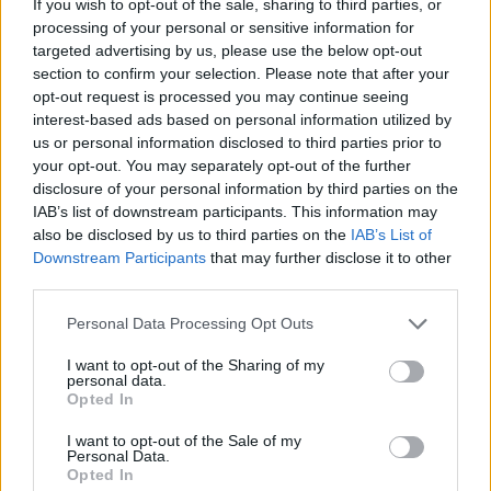
If you wish to opt-out of the sale, sharing to third parties, or
processing of your personal or sensitive information for
Az autó figyelheti, ha vezetés
targeted advertising by us, please use the below opt-out
közben telefonálunk
section to confirm your selection. Please note that after your
Tudomány
| 2014.08.16 15:00
opt-out request is processed you may continue seeing
interest-based ads based on personal information utilized by
Cenzúrázva lesz a Windows Store
us or personal information disclosed to third parties prior to
játékrészlege
your opt-out. You may separately opt-out of the further
Szoftver
| 2012.10.13 10:00
disclosure of your personal information by third parties on the
IAB’s list of downstream participants. This information may
Szubjektív: iPhone 4 antennagate
also be disclosed by us to third parties on the
IAB’s List of
pcwplus.hu
| 2010.08.03 11:59
Downstream Participants
that may further disclose it to other
third parties.
Please note that this website/app uses one or more Google
Personal Data Processing Opt Outs
services and may gather and store information including but
not limited to your visit or usage behaviour. You may click to
I want to opt-out of the Sharing of my
personal data.
grant or deny consent to Google and its third-party tags to
Opted In
use your data for below specified purposes in below Google
consent section.
I want to opt-out of the Sale of my
Personal Data.
Opted In