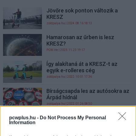
Jövőre sok ponton változik a
KRESZ
zoldpalya.hu
| 2024.08.16 18:13
Hamarosan az űrben is lesz
KRESZ?
PCW.lite
| 2023.11.23 19:17
Így alakítaná át a KRESZ-t az
egyik e-rolleres cég
zoldpalya.hu
| 2022.10.01 17:36
Bírságcsapda les az autósokra az
Árpád hídnál
zoldpalya.hu
| 2022.01.26 08:50
45 éves a KRESZ - próbáld ki,
pcwplus.hu -
Do Not Process My Personal
Information
átmennél-e a vizsgán!
PCW.trend
| 2020.02.07 09:00