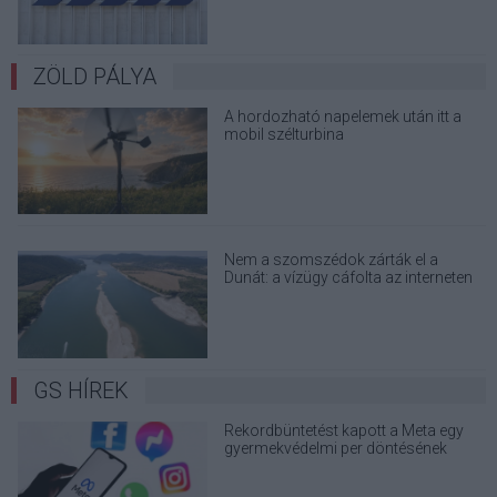
ZÖLD PÁLYA
A hordozható napelemek után itt a
mobil szélturbina
Nem a szomszédok zárták el a
Dunát: a vízügy cáfolta az interneten
terjedő álhíreket
GS HÍREK
Rekordbüntetést kapott a Meta egy
gyermekvédelmi per döntésének
nyomában