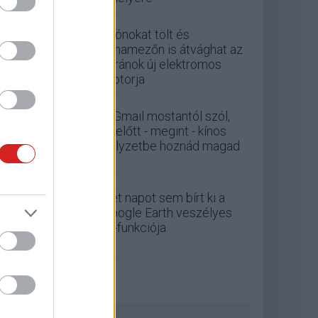
Drónokat tölt és
aknamezőn is átvághat az
ukránok új elektromos
motorja
A Gmail mostantól szól,
mielőtt - megint - kínos
helyzetbe hoznád magad
Két napot sem bírt ki a
Google Earth veszélyes
AI-funkciója
ZÖLD PÁLYA