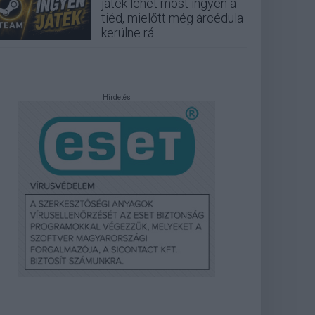
játék lehet most ingyen a
tiéd, mielőtt még árcédula
kerülne rá
Hirdetés