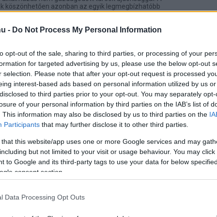
nak köszönhetően azonban az egyik legmegbízhatóbb
delkezik a tesztek alapján.
u -
Do Not Process My Personal Information
r 0.9.9
7 12:51
to opt-out of the sale, sharing to third parties, or processing of your per
formation for targeted advertising by us, please use the below opt-out s
át még ma!” Ugye ismerős a felhívás? De említhetnénk a
r selection. Please note that after your opt-out request is processed y
kre ingyen filmekért!” címet is. Hogyan szabadulhatnánk meg
z ilyen reklámoktól?
eing interest-based ads based on personal information utilized by us or
disclosed to third parties prior to your opt-out. You may separately opt-
losure of your personal information by third parties on the IAB’s list of
arázslatos Világa sorozat további
. This information may also be disclosed by us to third parties on the
IA
olvashatók
Participants
that may further disclose it to other third parties.
2 15:01
 that this website/app uses one or more Google services and may gath
zámítástechnika világát fenyegető veszélyekről; a
including but not limited to your visit or usage behaviour. You may click 
ről, botnetekről és ezek készítőiről olvashatunk.
 to Google and its third-party tags to use your data for below specifi
ogle consent section.
arázslatos Világa 30. - 419-es
l Data Processing Opt Outs
 07:11