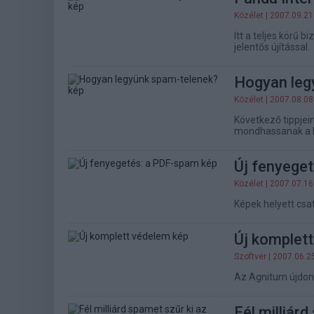
Közélet
| 2007.09.21
Itt a teljes körű 
jelentős újítással.
Hogyan leg
Közélet
| 2007.08.08
Következő tippjei
mondhassanak a ké
Új fenyege
Közélet
| 2007.07.16
Képek helyett cs
Új komplet
Szoftver
| 2007.06.2
Az Agnitum újdons
Fél milliár