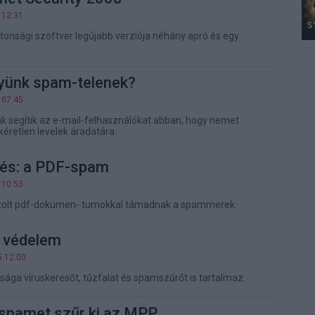
 12:31
biztonsági szoftver legújabb verziója néhány apró és egy
yünk spam-telenek?
 07:45
nk segítik az e-mail-felhasználókat abban, hogy nemet
retlen levelek áradatára.
tés: a PDF-spam
 10:53
atolt pdf-dokumen- tumokkal támadnak a spammerek.
t védelem
5 12:00
ága víruskeresőt, tűzfalat és spamszűrőt is tartalmaz.
d spamet szűr ki az MPP