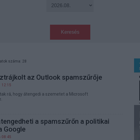
Keresés
latok száma: 28
ztrájkolt az Outlook spamszűrője
1 12:15
ak rá, hogy átengedi a szemetet a Microsoft
e.
átengedheti a spamszűrőn a politikai
a Google
6 08:45