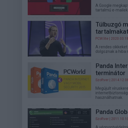
A Google megkapta
tartalmú e-mailek
Túlbuzgó mó
tartalmaka
PCW.lite
| 2020.03.1
A rendes cikkeket
dolgoznak a hiba
Panda Inter
terminátor
Szoftver
| 2014.12.0
Megújult víruskere
internetbiztonsági
használhatnak.
Panda Glob
Szoftver
| 2011.10.1
A végpontvédelmi