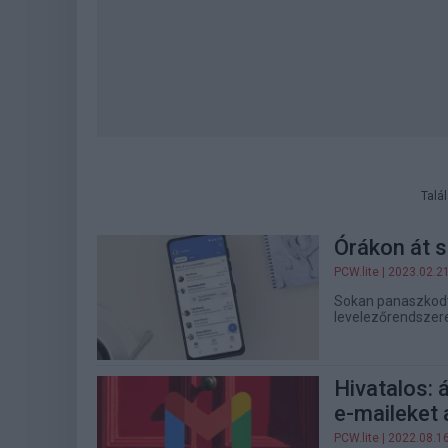
Talá
Órákon át s
PCW.lite
| 2023.02.2
Sokan panaszkodt
levelezőrendszer
Hivatalos: 
e-maileket 
PCW.lite
| 2022.08.1