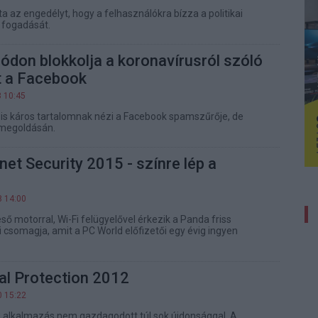
 az engedélyt, hogy a felhasználókra bízza a politikai
 fogadását.
don blokkolja a koronavírusról szóló
t a Facebook
8 10:45
 is káros tartalomnak nézi a Facebook spamszűrője, de
 megoldásán.
net Security 2015 - színre lép a
8 14:00
ső motorral, Wi-Fi felügyelővel érkezik a Panda friss
 csomagja, amit a PC World előfizetői egy évig ingyen
al Protection 2012
0 15:22
 alkalmazás nem gazdagodott túl sok újdonsággal. A