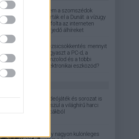
Nem a szomszédok
zárták el a Dunát: a vízügy
cáfolta az interneten
terjedő álhíreket
Rezsicsökkentés: mennyit
fogyaszt a PC-d, a
konzolod és a többi
elektronikai eszközöd?
GS HÍREK
Videójáték és sorozat is
készül a világhírű harci
cicákból
Egy nagyon különleges