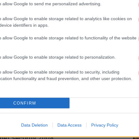
to allow Google to send me personalized advertising.
8 10:55
 a NOD32 új verzióját, valamint új biztonsági
t.
o allow Google to enable storage related to analytics like cookies on
evice identifiers in apps.
rő fogta meg az MP3-spamet
o allow Google to enable storage related to functionality of the website
 09:38
itt az MP3-spam.
o allow Google to enable storage related to personalization.
 YouTube felhasználásával
o allow Google to enable storage related to security, including
 13:00
cation functionality and fraud prevention, and other user protection.
funkciójával sok spamszűrő válhat megkerülhetővé.
lkészül a Vistán is futó Outpost
CONFIRM
ite Pro 2008
2 15:53
éta már most letölthető.
Data Deletion
Data Access
Privacy Policy
net Security 2008