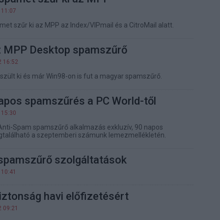
 11:07
pamet szűr ki az MPP az Index/VIPmail és a CitroMail alatt.
z MPP Desktop spamszűrő
2 16:52
észült ki és már Win98-on is fut a magyar spamszűrő.
pos spamszűrés a PC World-től
 15:30
nti-Spam spamszűrő alkalmazás exkluzív, 90 napos
gtalálható a szeptemberi számunk lemezmellékletén.
 spamszűrő szolgáltatások
 10:41
iztonság havi előfizetésért
2 09:21