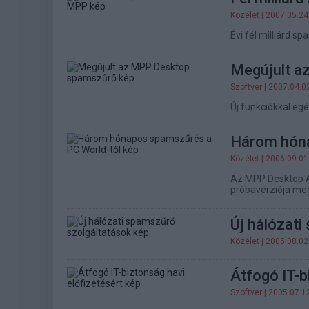
Közélet
| 2007.05.24
Évi fél milliárd s
Megújult a
Szoftver
| 2007.04.0
Új funkciókkal eg
Három hóna
Közélet
| 2006.09.01
Az MPP Desktop A
próbaverziója me
Új hálózati
Közélet
| 2005.08.02
Átfogó IT-b
Szoftver
| 2005.07.1