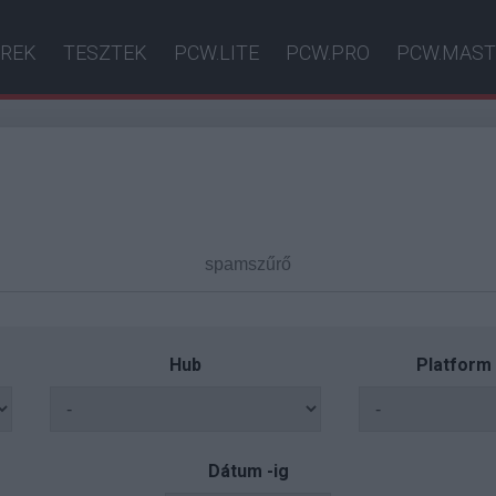
ÍREK
TESZTEK
PCW.LITE
PCW.PRO
PCW.MAST
Hub
Platform
Dátum -ig