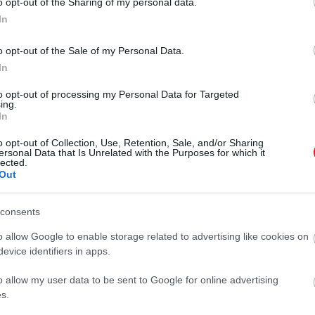
 kapcsolatos megtévesztés gyökereiről, az úgynevezett
o opt-out of the Sharing of my personal data.
ériai csalásokról igyekszünk mindent elmondani.
In
 Security 4
o opt-out of the Sale of my Personal Data.
4 14:03
In
z angol verzió után végre megérkezett az ESET Smart
to opt-out of processing my Personal Data for Targeted
áltozata magyar nyelven is.
ing.
In
a négyes NOD32 és ESET Smart
o opt-out of Collection, Use, Retention, Sale, and/or Sharing
gyar változata
ersonal Data that Is Unrelated with the Purposes for which it
lected.
4 13:26
Out
 angol után végre magyar nyelven is elérhetővé váltak az
erációs védelmi szoftverei.
consents
l ugratnak be a spammerek
o allow Google to enable storage related to advertising like cookies on
evice identifiers in apps.
0 12:44
 használják ki.
o allow my user data to be sent to Google for online advertising
s.
 3.0 és a Smart Security