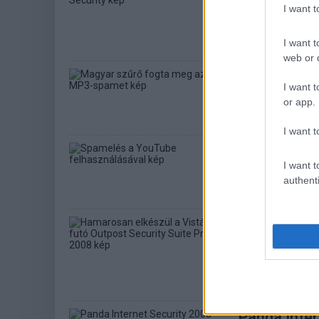
I want 
Szoftver
| 2007.11.2
Az ESET bemutatta
programcsomagjá
I want t
web or d
Magyar szű
I want t
Közélet
| 2007.10.19
or app.
A PDF-spam után 
I want t
Spamelés a
I want t
Közélet
| 2007.10.09
authenti
A YouTube egyik 
Hamarosan e
Security Su
Szoftver
| 2007.10.0
Az angol nyelvű b
Panda Inter