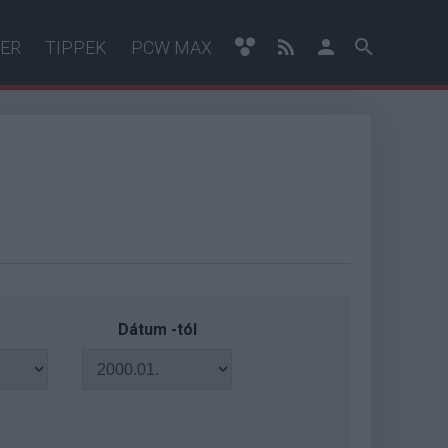
ER
TIPPEK
PCW MAX
Dátum -tól