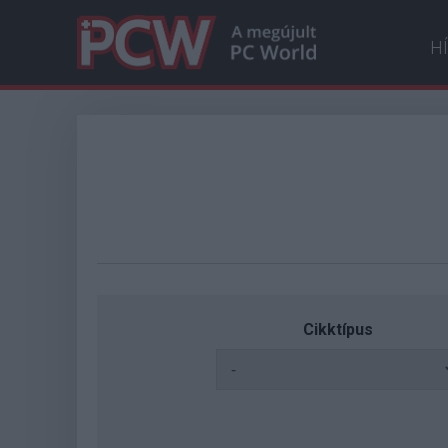
H
Cikktípus