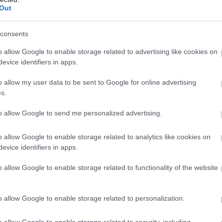
Out
us üzemidőt kínál az új Microsoft
ok
consents
 20:30
o allow Google to enable storage related to advertising like cookies on
 összes modellben GTX 965M grafikus vezérlő található.
evice identifiers in apps.
o allow my user data to be sent to Google for online advertising
 a Microsoft Surface gépei
s.
 10:00
ttek a Microsoft Surface gépek eladásai, igazán jól megy a
to allow Google to send me personalized advertising.
.
o allow Google to enable storage related to analytics like cookies on
evice identifiers in apps.
kaphat a Surface Book 2, komoly
acnek
o allow Google to enable storage related to functionality of the website
 09:03
nt a MacBook Air a Surface Pro 4-gyel szemben csak
o allow Google to enable storage related to personalization.
macskának a kalap.
o allow Google to enable storage related to security, including