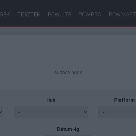
ÍREK
TESZTEK
PCW.LITE
PCW.PRO
PCW.MAST
Hub
Platform
Dátum -ig