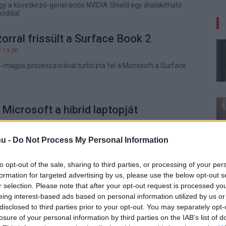
gy a következő-generációs NVIDIA Shield egy átalakítható
móddal.
orral frissült a Surface Book 2
2 13:30
 4-magos processzorával turbózta fel a Microsoft a Surface
 Microsoft a hibrid laptopját
9 10:00
elépőszintű Surface Book 2 hibrid laptop specifikációit a
u -
Do Not Process My Personal Information
to opt-out of the sale, sharing to third parties, or processing of your per
formation for targeted advertising by us, please use the below opt-out s
p lett a Microsoft Surface Book 2
r selection. Please note that after your opt-out request is processed y
8 14:30
eing interest-based ads based on personal information utilized by us or
disclosed to third parties prior to your opt-out. You may separately opt-
ős hardverrel debütált a Microsoft legújabb laptopja.
losure of your personal information by third parties on the IAB’s list of