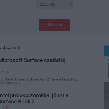
Keresés
latok száma: 30
 Microsoft Surface család új
a
6 16:59
 Surface Go 2 és Surface Dock 2 mellé érkezett egy
fejhallgató is.
Intel processzorokkal jöhet a
Surface Book 3
1 16:00