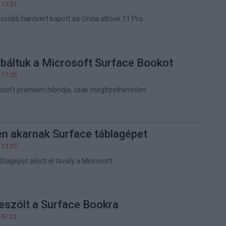
 13:01
csóbb hardvert kapott az Onda oBook 11 Pro.
óbáltuk a Microsoft Surface Bookot
 17:00
osoft prémium hibridje, csak megfizethetetlen.
en akarnak Surface táblagépet
 12:02
áblagépet adott el tavaly a Microsoft.
eszólt a Surface Bookra
 07:02