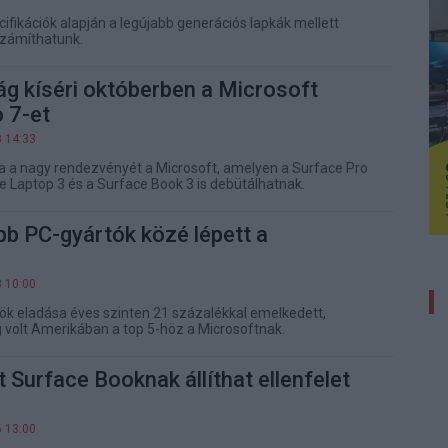
cifikációk alapján a legújabb generációs lapkák mellett
számíthatunk.
g kíséri októberben a Microsoft
 7-et
8 14:33
ja a nagy rendezvényét a Microsoft, amelyen a Surface Pro
ce Laptop 3 és a Surface Book 3 is debütálhatnak.
b PC-gyártók közé lépett a
8 10:00
k eladása éves szinten 21 százalékkal emelkedett,
 volt Amerikában a top 5-höz a Microsoftnak.
 Surface Booknak állíthat ellenfelet
6 13:00