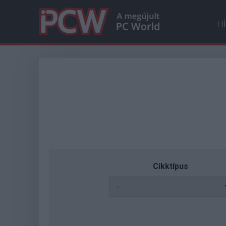
H
Cikktípus