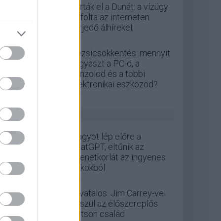
zárták el a Dunát: a vízügy
cáfolta az interneten
terjedő álhíreket
Rezsicsökkentés: mennyit
fogyaszt a PC-d, a
konzolod és a többi
elektronikai eszközöd?
GS HÍREK
Nagyot lép előre a
ChatGPT, eltűnik az
üzenetkorlát az ingyenes
fiókokból
Hivatalos: Jim Carrey-vel
készül az élőszereplős
Jetson család