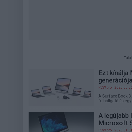
Talá
Ezt kínálja
generációj
PCW.pro
| 2020.05.0
A Surface Book 3,
fülhallgató és egy 
A legújabb 
Microsoft 
PCW.pro
| 2020.01.3