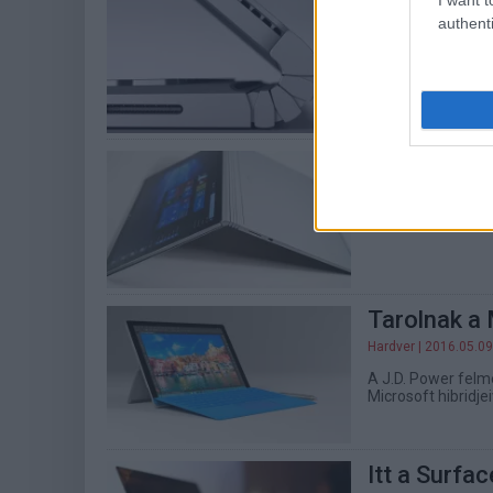
Megújul a 
authenti
Hardver
| 2016.08.11
Az új Surface Boo
gépei közé.
Jön a Micr
Hardver
| 2016.05.09
A pletykák szerin
Tarolnak a 
Hardver
| 2016.05.09
A J.D. Power felm
Microsoft hibridjei
Itt a Surfa