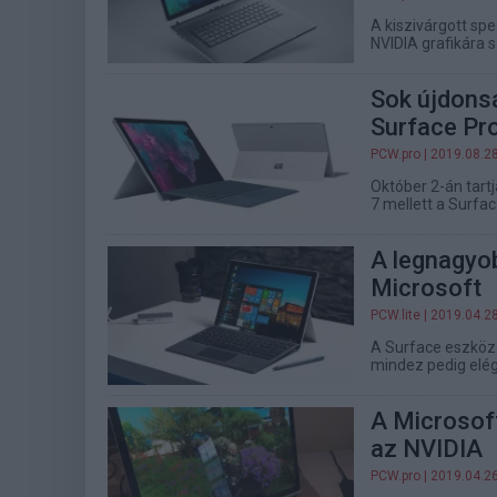
A kiszivárgott spe
NVIDIA grafikára 
Sok újdonsá
Surface Pro
PCW.pro
| 2019.08.2
Október 2-án tart
7 mellett a Surfa
A legnagyob
Microsoft
PCW.lite
| 2019.04.2
A Surface eszközö
mindez pedig elég
A Microsoft
az NVIDIA
PCW.pro
| 2019.04.2