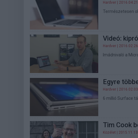
Hardver
| 2016.04.21
Természetesen ol
Videó: kipr
Hardver
| 2016.02.26
Imádnivaló a Micr
Egyre több
Hardver
| 2016.02.03
6 millió Surface t
Tim Cook b
Közélet
| 2015.11.13