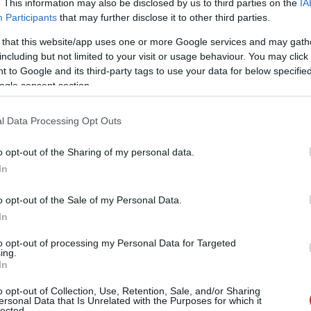
. This information may also be disclosed by us to third parties on the
IA
Participants
that may further disclose it to other third parties.
n prémium a Porsche Design BOOK
 that this website/app uses one or more Google services and may gath
including but not limited to your visit or usage behaviour. You may click 
 to Google and its third-party tags to use your data for below specifi
 10:00
ogle consent section.
 nem elég prémium, a Porsche Design átalakítható
l Data Processing Opt Outs
a Chuwi hibrid táblagépe
o opt-out of the Sharing of my personal data.
 12:04
In
dézi a Chuwi Hi13, de annál sokkal olcsóbban lesz vihető.
o opt-out of the Sale of my Personal Data.
In
 a Microsoft Surface gépei
to opt-out of processing my Personal Data for Targeted
 10:01
ing.
In
a legjobb hónapja volt a redmondiaknak a Surface-
ve.
o opt-out of Collection, Use, Retention, Sale, and/or Sharing
ersonal Data that Is Unrelated with the Purposes for which it
lected.