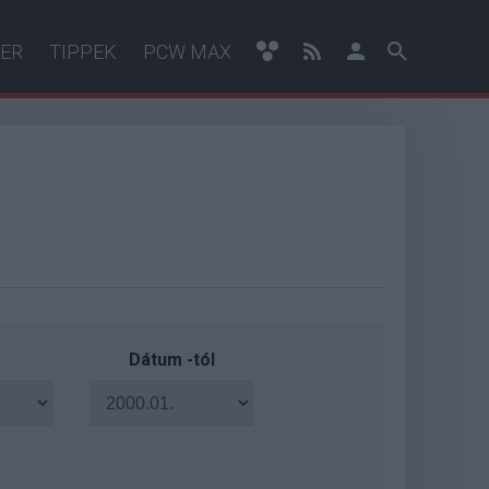
ER
TIPPEK
PCW MAX
Dátum -tól