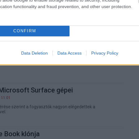
Microsoft Surface vonala
cation functionality and fraud prevention, and other user protection.
 11:03
k mellett minden-egyben PC-k is érkezhetnek a Microsoft
CONFIRM
osoft Surface Book 2
Data Deletion
Data Access
Privacy Policy
 13:01
t már a következő hónapban előkerülhet.
Microsoft Surface gépei
 11:01
érése szerint a fogyasztók nagyon elégedettek a
vel.
ce Book klónja