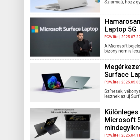
Sziamiaú, hozz gy
Hamarosan 
Laptop 5G
PCW.lite
| 2025.07.2
A Microsoft bejele
bizony nem is lesz
Megérkezett
Surface La
PCW.lite
| 2025.05.0
Színesek, vékonyak
lesznek az új Sur
Különleges
Microsoft 5
mindegyikn
PCW.lite
| 2025.04.1