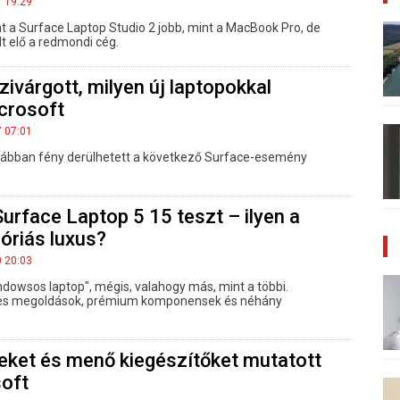
1 19:29
nt a Surface Laptop Studio 2 jobb, mint a MacBook Pro, de
t elő a redmondi cég.
szivárgott, milyen új laptopokkal
crosoft
7 07:01
orábban fény derülhetett a következő Surface-esemény
urface Laptop 5 15 teszt – ilyen a
óriás luxus?
0 20:03
ndowsos laptop", mégis, valahogy más, mint a többi.
mes megoldások, prémium komponensek és néhány
eket és menő kiegészítőket mutatott
soft