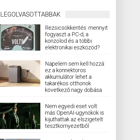
LEGOLVASOTTABBAK
Rezsicsökkentés: mennyit
fogyaszt a PC-d, a
konzolod és a többi
elektronikai eszközöd?
Napelem sem kell hozzá:
ez a konnektoros
akkumulátor lehet a
takarékos otthonok
következő nagy dobása
Nem egyedi eset volt:
más OpenAI-ügynökök is
kijuthattak az elszigetelt
tesztkörnyezetből