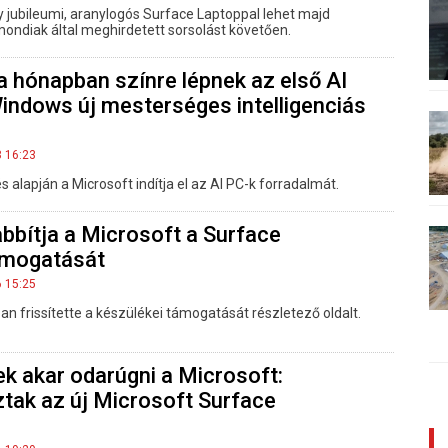
 jubileumi, aranylogós Surface Laptoppal lehet majd
ndiak által meghirdetett sorsolást követően.
 hónapban színre lépnek az első AI
indows új mesterséges intelligenciás
8 16:23
és alapján a Microsoft indítja el az AI PC-k forradalmát.
bítja a Microsoft a Surface
ámogatását
6 15:25
n frissítette a készülékei támogatását részletező oldalt.
k akar odarúgni a Microsoft:
tak az új Microsoft Surface