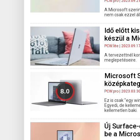
PCW.pro
| 2023.09.2
A Microsoft szeri
nem csak ezzel áll
Idő előtt ki
készül a Mi
PCW.lite
| 2023.09.1
A tervezettnél k
meglepetéseire.
Microsoft S
középkateg
PCW.pro
| 2023.03.3
Ez is csak "egy wi
Egyedi, de kelle
kellemetlen baki.
Új Surface-
be a Micro