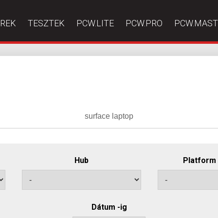
ÍREK
TESZTEK
PCW.LITE
PCW.PRO
PCW.MAST
Hub
Platform
Dátum -ig