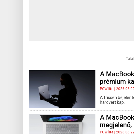
Talá
A MacBook 
prémium ka
PCW.lite
| 2026.06.0
A frissen bejelen
hardvert kap.
A MacBook 
megjelenő,
PCW.lite
| 2026.05.2