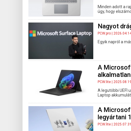
Minden adott a ra
úgy, hogy elszámo
Nagyot drág
PCW.pro
| 2026.04.1
Egyik napról a más
A Microsof
alkalmatlan
PCW.lite
| 2025.08.1
A legutóbbi UEFI 
Laptop akkumulátor
A Microsoft
legyártani 
PCW.lite
| 2025.07.3