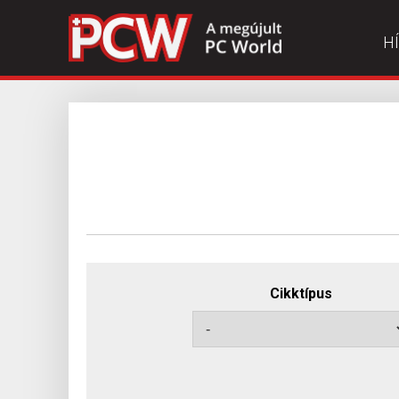
H
Cikktípus