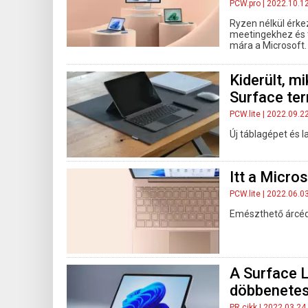
PCW.pro
| 2022.10.1
Ryzen nélkül érke
meetingekhez és t
mára a Microsoft.
Kiderült, m
Surface te
PCW.lite
| 2022.09.2
Új táblagépet és 
Itt a Micro
PCW.lite
| 2022.06.0
Emészthető árcédu
A Surface 
döbbenete
PR cikk
| 2022.03.24