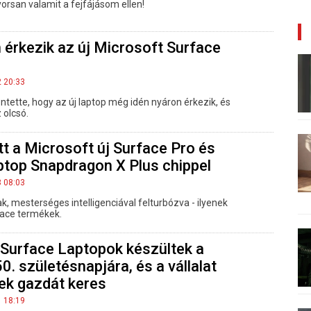
orsan valamit a fejfájásom ellen!
érkezik az új Microsoft Surface
2 20:33
ntette, hogy az új laptop még idén nyáron érkezik, és
 olcsó.
 a Microsoft új Surface Pro és
ptop Snapdragon X Plus chippel
8 08:03
, mesterséges intelligenciával felturbózva - ilyenek
face termékek.
 Surface Laptopok készültek a
0. születésnapjára, és a vállalat
ek gazdát keres
1 18:19