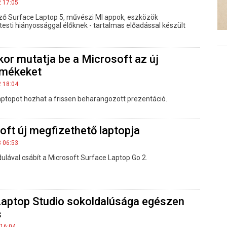
2 17:05
ző Surface Laptop 5, művészi MI appok, eszközök
esti hiányossággal élőknek - tartalmas előadással készült
ikor mutatja be a Microsoft az új
rmékeket
2 18:04
laptopot hozhat a frissen beharangozott prezentáció.
soft új megfizethető laptopja
3 06:53
lával csábít a Microsoft Surface Laptop Go 2.
Laptop Studio sokoldalúsága egészen
s
 16:04