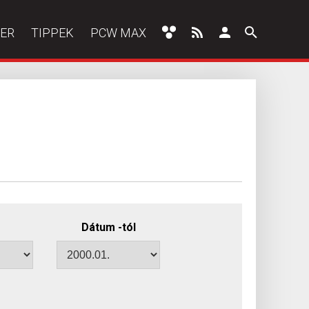
ER
TIPPEK
PCW MAX
Dátum -tól