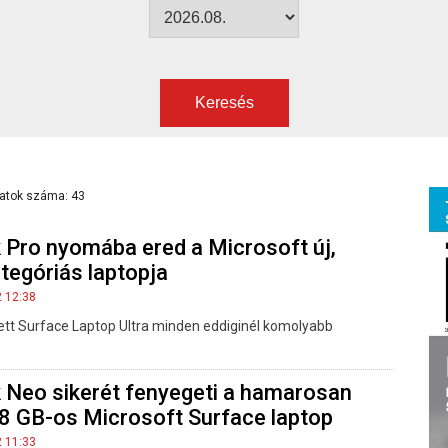
Keresés
latok száma: 43
Pro nyomába ered a Microsoft új,
tegóriás laptopja
2 12:38
tett Surface Laptop Ultra minden eddiginél komolyabb
Neo sikerét fenyegeti a hamarosan
 8 GB-os Microsoft Surface laptop
2 11:33