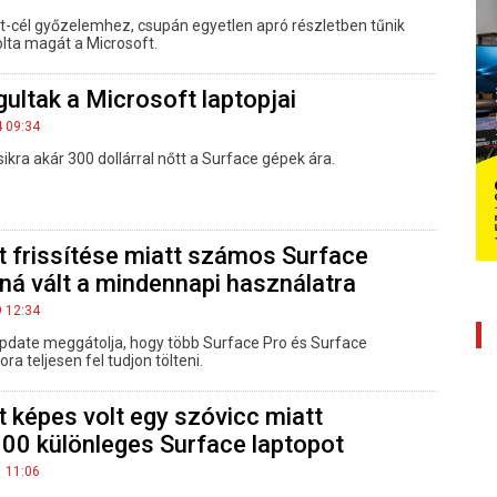
jt-cél győzelemhez, csupán egyetlen apró részletben tűnik
lta magát a Microsoft.
ultak a Microsoft laptopjai
4 09:34
ikra akár 300 dollárral nőtt a Surface gépek ára.
t frissítése miatt számos Surface
ná vált a mindennapi használatra
9 12:34
update meggátolja, hogy több Surface Pro és Surface
a teljesen fel tudjon tölteni.
 képes volt egy szóvicc miatt
100 különleges Surface laptopot
1 11:06