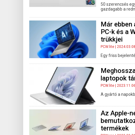
50 szerencsés egy
gazdagabb a redmo
Már ebben a
PC-k és a W
trükkjei
PCW.lite
| 2024.03.0
Egy friss bejelent
Meghosszab
laptopok t
PCW.lite
| 2023.11.0
A gyártó a napokba
Az Apple-ne
bemutatkoz
termékek