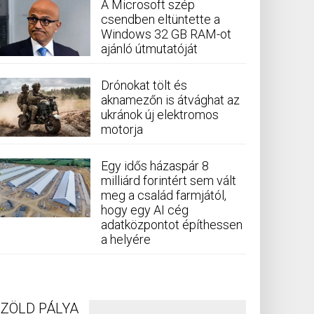
A Microsoft szép
csendben eltüntette a
Windows 32 GB RAM-ot
ajánló útmutatóját
Drónokat tölt és
aknamezőn is átvághat az
ukránok új elektromos
motorja
Egy idős házaspár 8
milliárd forintért sem vált
meg a család farmjától,
hogy egy AI cég
adatközpontot építhessen
a helyére
ZÖLD PÁLYA