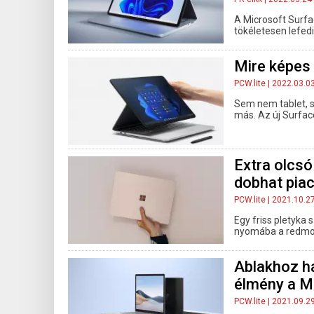
A Microsoft Surf
tökéletesen lefedi
Mire képes 
PCW.lite
| 2022.03.0
Sem nem tablet, 
más. Az új Surfac
Extra olcsó
dobhat piac
PCW.lite
| 2021.10.2
Egy friss pletyka
nyomába a redmo
Ablakhoz há
élmény a Mi
PCW.lite
| 2021.09.2