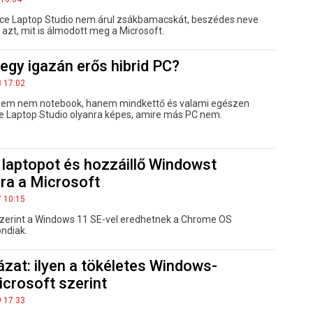
ace Laptop Studio nem árul zsákbamacskát, beszédes neve
 azt, mit is álmodott meg a Microsoft.
egy igazán erős hibrid PC?
3 17:02
sem nem notebook, hanem mindkettő és valami egészen
e Laptop Studio olyanra képes, amire más PC nem.
 laptopot és hozzáillő Windowst
ra a Microsoft
7 10:15
 szerint a Windows 11 SE-vel eredhetnek a Chrome OS
ndiak.
zat: ilyen a tökéletes Windows-
crosoft szerint
9 17:33