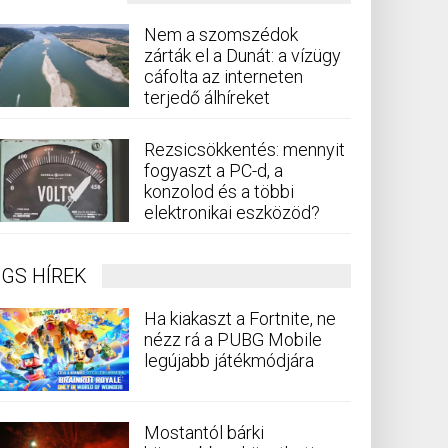
Nem a szomszédok
zárták el a Dunát: a vízügy
cáfolta az interneten
terjedő álhíreket
Rezsicsökkentés: mennyit
fogyaszt a PC-d, a
konzolod és a többi
elektronikai eszközöd?
GS HÍREK
Ha kiakaszt a Fortnite, ne
nézz rá a PUBG Mobile
legújabb játékmódjára
Mostantól bárki