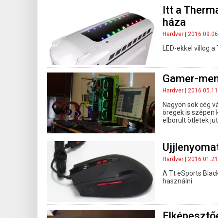
Itt a Therm
háza
Hardver
| 2016.09.06
LED-ekkel villog 
Gamer-meny
Hardver
| 2016.05.11
Nagyon sok cég vá
öregek is szépen 
elborult ötletek j
Ujjlenyoma
Hardver
| 2016.01.21
A Tt eSports Black
használni.
Elképesztőe