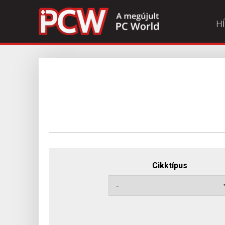
H
Cikktípus