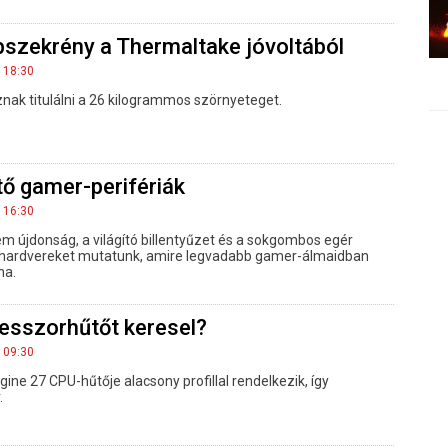
szekrény a Thermaltake jóvoltából
 18:30
ak titulálni a 26 kilogrammos szörnyeteget.
ő gamer-perifériák
 16:30
m újdonság, a világító billentyűzet és a sokgombos egér
 hardvereket mutatunk, amire legvadabb gamer-álmaidban
na.
esszorhűtőt keresel?
 09:30
ne 27 CPU-hűtője alacsony profillal rendelkezik, így
.