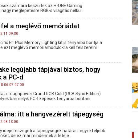
ékosok számára készültek az H-ONE Gaming
agy meglepetésre RGB-s világítás nélkül.
 fel a meglévő memóriádat
12.11 09:30
fic R1 Plus Memory Lighting kit is fényárba borítja a
de ezt meglévő memóriamodulokra kell felszerelni.
ke legújabb tápjával biztos, hogy
k a PC-d
18.06.07 07:00
ta a Toughpower Grand RGB Gold (RGB Sync Edition)
lyek bármelyik PC-t képesek fényárba borítani.
álma: itt a hangvezérelt tápegység
02.08 13:00
 ideje feszegeti a tápegységek határait: egyre feljebb
i őket, de ez már mindennek a teteje.