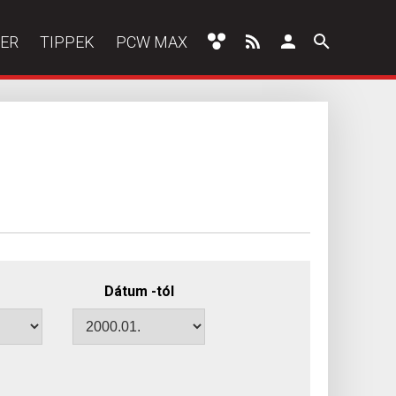
ER
TIPPEK
PCW MAX
Dátum -tól