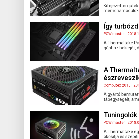
Kifejezetten ját
memóriamodulok, n
Így turbózd
PCW.master
| 2018.
A Thermaltake Paci
gépház belsejét, 
A Thermalta
észreveszi
Computex 2018
| 20
A gyártó bemutat
tápegységeit, ame
Tuningolók 
PCW.master
| 2018.
A Thermaltake egy
okosítja és szépít