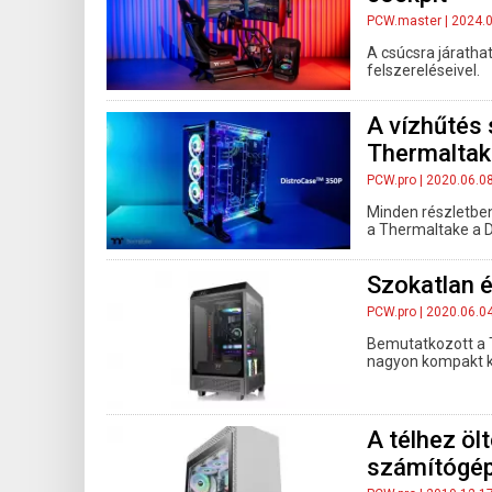
PCW.master
| 2024.
A csúcsra járatha
felszereléseivel.
A vízhűtés 
Thermaltak
PCW.pro
| 2020.06.0
Minden részletben
a Thermaltake a 
Szokatlan é
PCW.pro
| 2020.06.0
Bemutatkozott a T
nagyon kompakt k
A télhez öl
számítógé