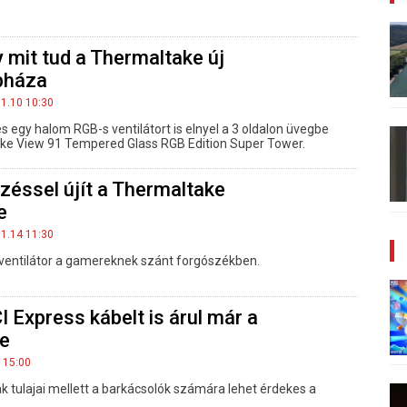
y mit tud a Thermaltake új
pháza
01.10 10:30
 egy halom RGB-s ventilátort is elnyel a 3 oldalon üvegbe
ake View 91 Tempered Glass RGB Edition Super Tower.
őzéssel újít a Thermaltake
e
11.14 11:30
y ventilátor a gamereknek szánt forgószékben.
 Express kábelt is árul már a
e
 15:00
k tulajai mellett a barkácsolók számára lehet érdekes a