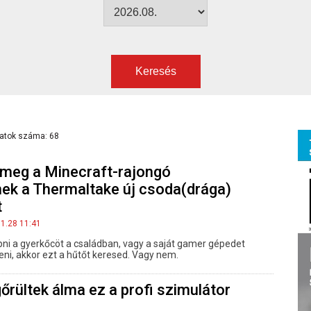
Keresés
latok száma: 68
meg a Minecraft-rajongó
ek a Thermaltake új csoda(drága)
t
11.28 11:41
ni a gyerkőcöt a családban, vagy a saját gamer gépedet
eni, akkor ezt a hűtőt keresed. Vagy nem.
rültek álma ez a profi szimulátor