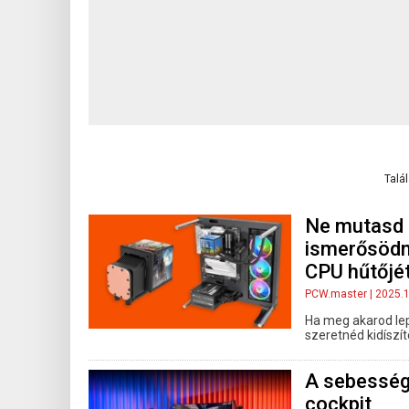
Talá
Ne mutasd 
ismerősödn
CPU hűtőjé
PCW.master
| 2025.
Ha meg akarod lep
szeretnéd kidíszít
A sebességő
cockpit