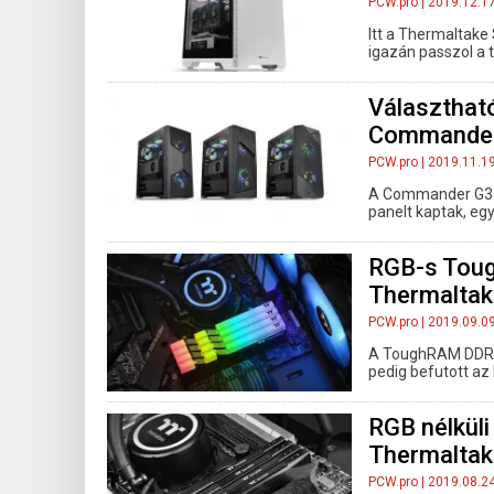
PCW.pro
| 2019.12.1
Itt a Thermaltak
igazán passzol a t
Választható
Commander 
PCW.pro
| 2019.11.1
A Commander G31
panelt kaptak, eg
RGB-s Toug
Thermaltak
PCW.pro
| 2019.09.0
A ToughRAM DDR4
pedig befutott az
RGB nélküli
Thermaltak
PCW.pro
| 2019.08.2