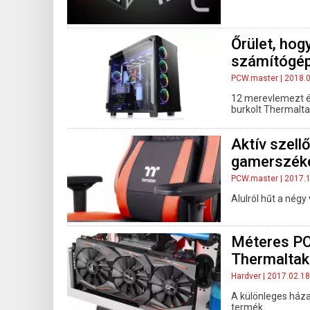
Őrület, hog
számítógé
PCW.master
| 2018.
12 merevlemezt és
burkolt Thermalt
Aktív szell
gamerszék
PCW.master
| 2017.
Alulról hűt a nég
Méteres PCI
Thermaltak
Hardver
| 2017.02.18
A különleges háza
termék.