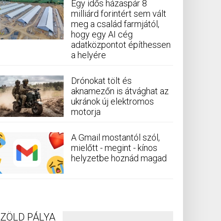
Egy idős házaspár 8
milliárd forintért sem vált
meg a család farmjától,
hogy egy AI cég
adatközpontot építhessen
a helyére
Drónokat tölt és
aknamezőn is átvághat az
ukránok új elektromos
motorja
A Gmail mostantól szól,
mielőtt - megint - kínos
helyzetbe hoznád magad
ZÖLD PÁLYA