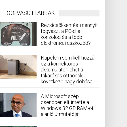
LEGOLVASOTTABBAK
Rezsicsökkentés: mennyit
fogyaszt a PC-d, a
konzolod és a többi
elektronikai eszközöd?
Napelem sem kell hozzá:
ez a konnektoros
akkumulátor lehet a
takarékos otthonok
következő nagy dobása
A Microsoft szép
csendben eltüntette a
Windows 32 GB RAM-ot
ajánló útmutatóját