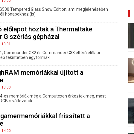
7 10:00
e S500 Tempered Glass Snow Edition, ami megjelenésében
éli hónapokhoz (is).
 előlapot hoztak a Thermaltake
G szériás gépházai
9 10:01
, Commander G32 és Commander G33 eltérő előlapi
yéb tekintetben egyformák.
hRAM memóriákkal újított a
e
9 13:00
-es memóriák még a Computexen érkeztek meg, most
 RGB-s változatuk.
 gamermemóriákkal frissített a
e
4 14:00