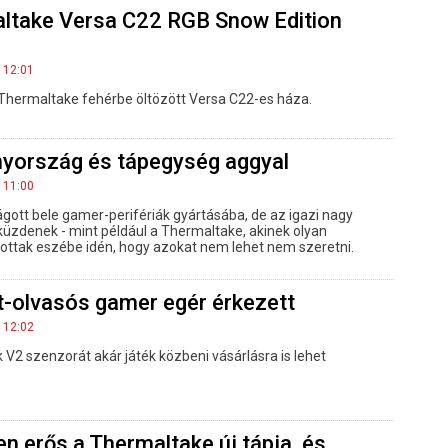
altake Versa C22 RGB Snow Edition
 12:01
a Thermaltake fehérbe öltözött Versa C22-es háza.
ország és tápegység aggyal
 11:00
gott bele gamer-perifériák gyártásába, de az igazi nagy
küzdenek - mint például a Thermaltake, akinek olyan
utottak eszébe idén, hogy azokat nem lehet nem szeretni.
t-olvasós gamer egér érkezett
 12:02
 V2 szenzorát akár játék közbeni vásárlásra is lehet
n erős a Thermaltake új tápja, és