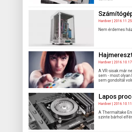
Számítógép
Hardver
| 2016.11.25
Nem érdemes házn
Hajmereszt
Hardver
| 2016.10.17
A VR-sisak már ne
sem - most olyan
sem gondoltál vol
Lapos proc
Hardver
| 2016.10.11
A Thermaltake Engi
szinte bárhol elfér