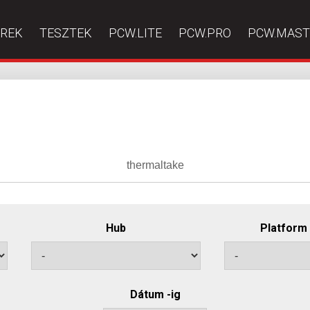
ÍREK
TESZTEK
PCW.LITE
PCW.PRO
PCW.MAST
Hub
Platform
Dátum -ig