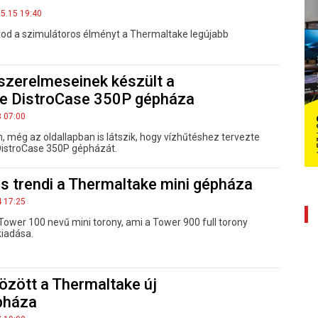
05.15 19:40
tod a szimulátoros élményt a Thermaltake legújabb
szerelmeseinek készült a
e DistroCase 350P gépháza
8 07:00
, még az oldallapban is látszik, hogy vízhűtéshez tervezte
DistroCase 350P gépházát.
s trendi a Thermaltake mini gépháza
4 17:25
ower 100 nevű mini torony, ami a Tower 900 full torony
iadása.
tözött a Thermaltake új
pháza