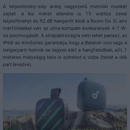
A teljesítmény-súly arány nagyszerű mérnöki munkát
sejtet: a kis méret ellenére is 15 wattos zenei
teljesítményt és 92 dB hangerőt kínál a Boom Go 3i, ami
mérföldekkel veri az ultra-kompakt konkurensek 4-7 W-
os piszmogását. A strapabíróságra sem lehet panasz, az
IP68-as minősítés garantálja, hogy a Balaton vize vagy a
tengerparti homok ne tegyen kárt a hangfaladban, sőt, 1
méteres mélységig bele is ejtheted a vízbe (tehát a déli
part levédve).