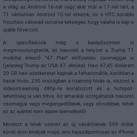
a világ az Android 16-nál vagy akár már a 17-nél tart, a
T1 várhatóan Android 15-tel érkezik, és a HTC korábbi
frissítési ciklusait ismerve kétséges, hogy valaha is kap-e
újabb főverziót.
A specifikációk még a belépőszinten is
megmosolyogtatók, és hasonló a helyzet a Trump T1
mobillal érkező "47 Plan" előfizetési csomaggal is
(jelenleg Trump az USA 47. elnöke). Havi 47,45 dollárért
20 GB havi adatkeretet kapnak a felhasználók, korlátlan a
hazai hívás, 230 országban a roaming hívás is, viszont a
videóstreaming 480p-re korlátozott és a hotspot-
lehetőség le van tiltva. Az amerikai szolgáltatók hasonló
csomagjai vagy megengedőbbek, vagy olcsóbbak, tehát
ez az ajánlat nem éppen kiemelkedő.
Mindezt a hírek szerint az új vásárlóknak 599 dollár
körüli áron kínálják majd, ami hajszálpontosan az iPhone