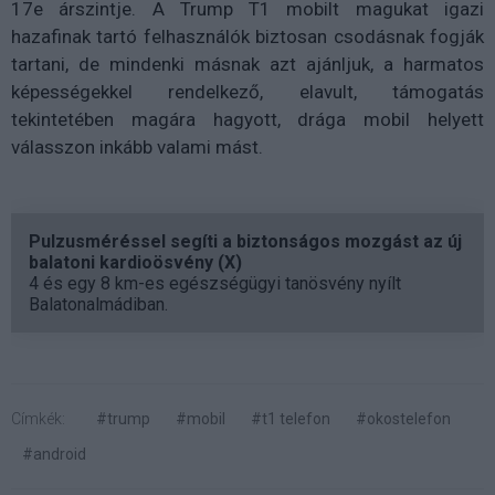
17e árszintje. A Trump T1 mobilt magukat igazi
hazafinak tartó felhasználók biztosan csodásnak fogják
tartani, de mindenki másnak azt ajánljuk, a harmatos
képességekkel rendelkező, elavult, támogatás
tekintetében magára hagyott, drága mobil helyett
válasszon inkább valami mást.
Pulzusméréssel segíti a biztonságos mozgást az új
balatoni kardioösvény (X)
4 és egy 8 km-es egészségügyi tanösvény nyílt
Balatonalmádiban.
Címkék:
#trump
#mobil
#t1 telefon
#okostelefon
#android