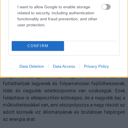
I want to allow Google to enable storage
Ledneczki József
|
2026 május 15. 06:36
related to security, including authentication
functionality and fraud prevention, and other
user protection.
Persze Elon Musk sem tétlenkedik, ahogy
megkezdődik az AI hajtotta űrverseny.
CONFIRM
A morális, társadalmi és szociológiai problémákat
Data Deletion
Data Access
Privacy Policy
leszámítva a mesterséges intelligenciának megvan a
maga nehézsége. Ahhoz, hogy a hatalmas LLM-ek
futtathatóak legyenek és folyamatosan fejlődhessenek,
több és nagyobb adatközpontra van szükségük. Ezek
felépítése is elképesztően költséges, de a nagyobb baj a
működtetésükkel van, ami elszipolyozza a nagy részét az
adott környék víz állományának és brutálisan felpörgeti
az energia árát.