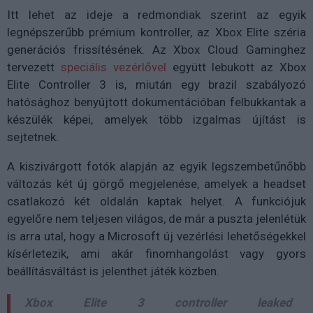
Itt lehet az ideje a redmondiak szerint az egyik
legnépszerűbb prémium kontroller, az Xbox Elite széria
generációs frissítésének. Az Xbox Cloud Gaminghez
tervezett
speciális vezérlővel
együtt lebukott az Xbox
Elite Controller 3 is, miután egy brazil szabályozó
hatósághoz benyújtott dokumentációban felbukkantak a
készülék képei, amelyek több izgalmas újítást is
sejtetnek.
A kiszivárgott fotók alapján az egyik legszembetűnőbb
változás két új görgő megjelenése, amelyek a headset
csatlakozó két oldalán kaptak helyet. A funkciójuk
egyelőre nem teljesen világos, de már a puszta jelenlétük
is arra utal, hogy a Microsoft új vezérlési lehetőségekkel
kísérletezik, ami akár finomhangolást vagy gyors
beállításváltást is jelenthet játék közben.
Xbox Elite 3 controller leaked