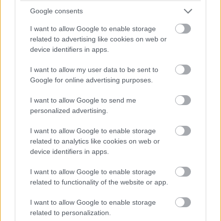
Google consents
I want to allow Google to enable storage
related to advertising like cookies on web or
Címkék:
#android
#edge
#chrome
#google
device identifiers in apps.
#copilot
#gemini
#ai
#mesterséges intelligencia
I want to allow my user data to be sent to
#böngésző
Google for online advertising purposes.
I want to allow Google to send me
personalized advertising.
I want to allow Google to enable storage
related to analytics like cookies on web or
Az Nvidia csendesen elkezdte
device identifiers in apps.
kiépíteni a Föld körüli
I want to allow Google to enable storage
related to functionality of the website or app.
adatközpont-birodalmát
I want to allow Google to enable storage
related to personalization.
Kedvencekhez