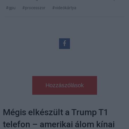
#gpu
#processzor
#videókártya
Hozzászólások
Mégis elkészült a Trump T1
telefon – amerikai álom kínai