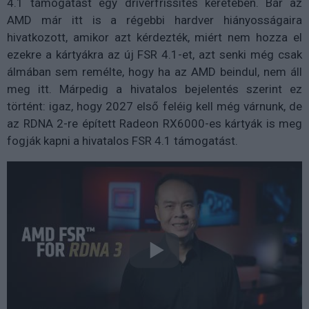
4.1 támogatást egy driverfrissítés keretében. Bár az
AMD már itt is a régebbi hardver hiányosságaira
hivatkozott, amikor azt kérdezték, miért nem hozza el
ezekre a kártyákra az új FSR 4.1-et, azt senki még csak
álmában sem remélte, hogy ha az AMD beindul, nem áll
meg itt. Márpedig a hivatalos bejelentés szerint ez
történt: igaz, hogy 2027 első feléig kell még várnunk, de
az RDNA 2-re épített Radeon RX6000-es kártyák is meg
fogják kapni a hivatalos FSR 4.1 támogatást.