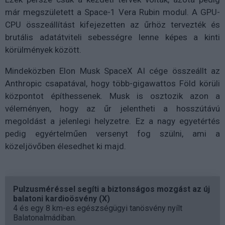
már megszületett a Space-1 Vera Rubin modul. A GPU-
CPU összeállítást kifejezetten az űrhöz tervezték és
brutális adatátviteli sebességre lenne képes a kinti
körülmények között.
Mindeközben Elon Musk SpaceX AI cége összeállt az
Anthropic csapatával, hogy több-gigawattos Föld körüli
központot építhessenek. Musk is osztozik azon a
véleményen, hogy az űr jelentheti a hosszútávú
megoldást a jelenlegi helyzetre. Ez a nagy egyetértés
pedig egyértelműen versenyt fog szülni, ami a
közeljövőben élesedhet ki majd.
Pulzusméréssel segíti a biztonságos mozgást az új
balatoni kardioösvény (X)
4 és egy 8 km-es egészségügyi tanösvény nyílt
Balatonalmádiban.