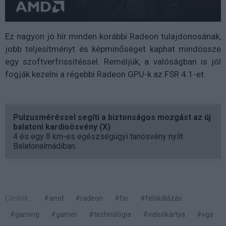
Ez nagyon jó hír minden korábbi Radeon tulajdonosának,
jobb teljesítményt és képminőséget kaphat mindössze
egy szoftverfrissítéssel. Reméljük, a valóságban is jól
fogják kezelni a régebbi Radeon GPU-k az FSR 4.1-et.
Pulzusméréssel segíti a biztonságos mozgást az új
balatoni kardioösvény (X)
4 és egy 8 km-es egészségügyi tanösvény nyílt
Balatonalmádiban.
Címkék:
#amd
#radeon
#fsr
#felskálázás
#gaming
#gamer
#technológia
#videókártya
#vga