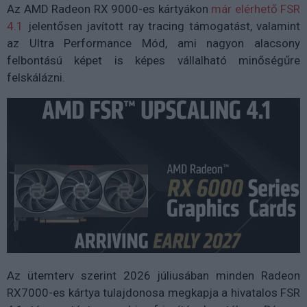
Az AMD Radeon RX 9000-es kártyákon
már elérhető FSR
4.1
jelentősen javított ray tracing támogatást, valamint
az Ultra Performance Mód, ami nagyon alacsony
felbontású képet is képes vállalható minőségűre
felskálázni.
Az ütemterv szerint 2026 júliusában minden Radeon
RX7000-es kártya tulajdonosa megkapja a hivatalos FSR