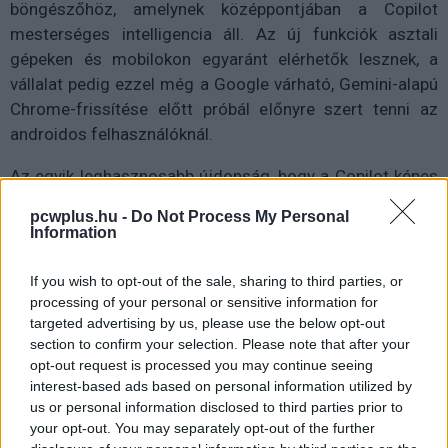
böngészőhöz, amelynek középpontjában a Copilot
mesterséges intelligencia áll. Az új funkciók asztali
gépeken és mobilokon egyaránt elérhetők lesznek, a
vállalat pedig ezzel még a Google várható, Gemini-alapú
Chrome-frissítése előtt próbál előnyre szert tenni az
androidos felhasználóknál.
Az egyik leghasznosabb újdonság, hogy a Copilot képes
egyszerre több megnyitott lap tartalmát elemezni
pcwplus.hu -
Do Not Process My Personal
mobilon is. A felhasználók így anélkül hasonlíthatnak
Information
össze információkat különböző oldalakról, hogy
folyamatosan váltogatniuk kellene a fülek között. A
If you wish to opt-out of the sale, sharing to third parties, or
funkció különösen praktikus lehet utazástervezésnél,
processing of your personal or sensitive information for
targeted advertising by us, please use the below opt-out
telefonok vagy éttermek összehasonlításánál, vásárlás
section to confirm your selection. Please note that after your
előtti kutatásnál vagy több cikk áttekintésénél. Az Edge
opt-out request is processed you may continue seeing
lehetőséget ad arra is, hogy a Copilot csak kijelölt
interest-based ads based on personal information utilized by
lapokat használjon, vagy akár az összes megnyitott fület
us or personal information disclosed to third parties prior to
bevonja az elemzésbe.
your opt-out. You may separately opt-out of the further