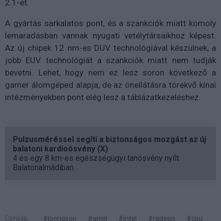
2.1-et.
A gyártás sarkalatos pont, és a szankciók miatt komoly
lemaradásban vannak nyugati vetélytársaikhoz képest.
Az új chipek 12 nm-es DUV technológiával készülnek, a
jobb EUV technológiát a szankciók miatt nem tudják
bevetni. Lehet, hogy nem ez lesz soron következő a
gamer álomgéped alapja, de az önellátásra törekvő kínai
intézményekben pont elég lesz a táblázatkezeléshez.
Pulzusméréssel segíti a biztonságos mozgást az új
balatoni kardioösvény (X)
4 és egy 8 km-es egészségügyi tanösvény nyílt
Balatonalmádiban.
Címkék:
#loongson
#amd
#intel
#radeon
#cpu