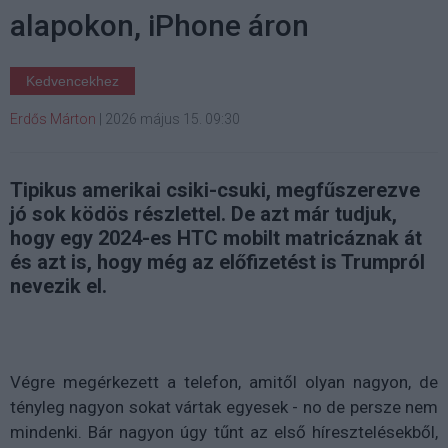
alapokon, iPhone áron
Kedvencekhez
Erdős Márton
|
2026 május 15. 09:30
Tipikus amerikai csiki-csuki, megfűszerezve
jó sok ködös részlettel. De azt már tudjuk,
hogy egy 2024-es HTC mobilt matricáznak át
és azt is, hogy még az előfizetést is Trumpról
nevezik el.
Végre megérkezett a telefon, amitől olyan nagyon, de
tényleg nagyon sokat vártak egyesek - no de persze nem
mindenki. Bár nagyon úgy tűnt az első híresztelésekből,