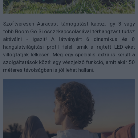
Szoftveresen Auracast támogatást kapsz, így 3 vagy
több Boom Go 3i összekapcsolásával térhangzást tudsz
aktiválni - igazit! A látványért 6 dinamikus és 8
hangulatvilágítási profil felel, amik a rejtett LED-eket
villogtatják lelkesen. Még egy speciális extra is került a
szolgáltatások közé: egy vészjelző funkció, amit akár 50
méteres távolságban is jól lehet hallani.