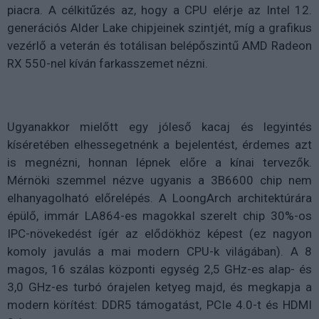
piacra. A célkitűzés az, hogy a CPU elérje az Intel 12.
generációs Alder Lake chipjeinek szintjét, míg a grafikus
vezérlő a veterán és totálisan belépőszintű AMD Radeon
RX 550-nel kíván farkasszemet nézni.
Ugyanakkor mielőtt egy jóleső kacaj és legyintés
kíséretében elhessegetnénk a bejelentést, érdemes azt
is megnézni, honnan lépnek előre a kínai tervezők.
Mérnöki szemmel nézve ugyanis a 3B6600 chip nem
elhanyagolható előrelépés. A LoongArch architektúrára
épülő, immár LA864-es magokkal szerelt chip 30%-os
IPC-növekedést ígér az elődökhöz képest (ez nagyon
komoly javulás a mai modern CPU-k világában). A 8
magos, 16 szálas központi egység 2,5 GHz-es alap- és
3,0 GHz-es turbó órajelen ketyeg majd, és megkapja a
modern körítést: DDR5 támogatást, PCIe 4.0-t és HDMI