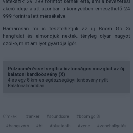
vetekszik: 29 299 forintot kérnek érte, ami a bevezetési
akció ideje alatt azonban a könnyebben emészthető 24
999 forintra lett mérsékelve.
Hamarosan mi is tesztelhetjük az új Boom Go 3i
hangfalat és elmondjuk nektek, tényleg olyan nagyot
szól-e, mint amilyet gyártója ígér.
Pulzusméréssel segíti a biztonságos mozgást az új
balatoni kardioösvény (X)
4 és egy 8 km-es egészségügyi tanösvény nyílt
Balatonalmádiban.
Címkék:
#anker
#soundcore
#boom go 3i
#hangszóró
#bt
#bluetooth
#zene
#zenehallgatás