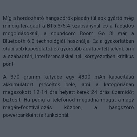
Míg a hordozható hangszórók piacán túl sok gyártó még
mindig leragadt a BT5.3/5.4 szabványnál és a fapados
megoldásoknál, a soundcore Boom Go 3i már a
Bluetooth 6.0 technológiát használja. Ez a gyakorlatban
stabilabb kapcsolatot és gyorsabb adatátvitelt jelent, ami
a szabadtéri, interferenciákkal teli környezetben kritikus
pont.
A 370 gramm kütyübe egy 4800 mAh kapacitású
akkumulátort préseltek bele, ami a kategóriában
megszokott 12-14 óra helyett kerek 24 órás üzemidőt
biztosít. Ha pedig a telefonod megadná magát a nagy
magán-fesztiválozás közben, a hangszóró
powerbankként is funkcionál.