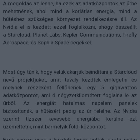
A megoldás az lenne, ha ezek az adatközpontok az űrbe
mehetnének, ahol mind a korlátlan energia, mind a
hűtéshez szükséges környezet rendelkezésre áll. Az
Nvidia el is kezdett ezzel foglalkozni, ahogy összeállt
a Starcloud, Planet Labs, Kepler Communications, Firefly
Aerospace, és Sophia Space cégekkel.
Most úgy tűnik, hogy velük akarják beindítani a Starcloud
nevű projektjüket, amit tavaly kezdtek emlegetni és
melynek részeként fellőnének egy 5 gigawattos
adatközpontot, ami 4 négyzetkilométert foglalna le az
űrből. Az energiát hatalmas napelem panelek
biztosítanák, a hűtésért pedig az űr felelne. Az Nvidia
szerint tízszer kevesebb energiába kerülne ezt
üzemeltetni, mint bármelyik földi központot.
Ezek persze csak a kezdeti tervek voltak, azóta pedig