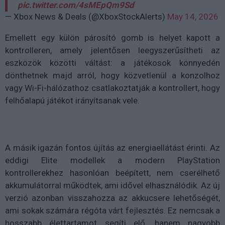
pic.twitter.com/4sMEpQm9Sd
— Xbox News & Deals (@XboxStockAlerts)
May 14, 2026
Emellett egy külön párosító gomb is helyet kapott a
kontrolleren, amely jelentősen leegyszerűsítheti az
eszközök közötti váltást: a játékosok könnyedén
dönthetnek majd arról, hogy közvetlenül a konzolhoz
vagy Wi-Fi-hálózathoz csatlakoztatják a kontrollert, hogy
felhőalapú játékot irányítsanak vele.
A másik igazán fontos újítás az energiaellátást érinti. Az
eddigi Elite modellek a modern PlayStation
kontrollerekhez hasonlóan beépített, nem cserélhető
akkumulátorral működtek, ami idővel elhasználódik. Az új
verzió azonban visszahozza az akkucsere lehetőségét,
ami sokak számára régóta várt fejlesztés. Ez nemcsak a
hosszabb élettartamot segíti elő, hanem nagyobb