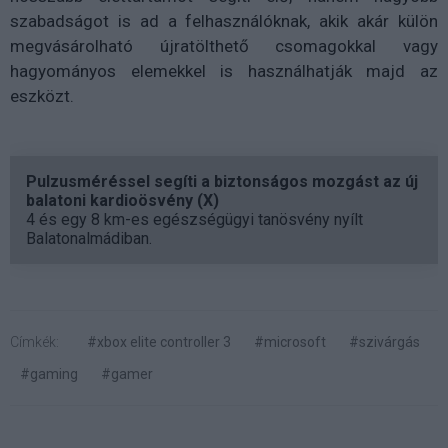
szabadságot is ad a felhasználóknak, akik akár külön
megvásárolható újratölthető csomagokkal vagy
hagyományos elemekkel is használhatják majd az
eszközt.
Pulzusméréssel segíti a biztonságos mozgást az új
balatoni kardioösvény (X)
4 és egy 8 km-es egészségügyi tanösvény nyílt
Balatonalmádiban.
Címkék:
#xbox elite controller 3
#microsoft
#szivárgás
#gaming
#gamer