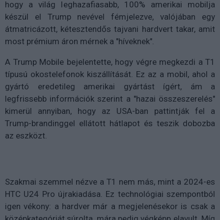
hogy a világ leghazafiasabb, 100% amerikai mobilja
készül el Trump nevével fémjelezve, valójában egy
átmatricázott, kétesztendős tajvani hardvert takar, amit
most prémium áron mérnek a "híveknek".
A Trump Mobile bejelentette, hogy végre megkezdi a T1
típusú okostelefonok kiszállítását. Ez az a mobil, ahol a
gyártó eredetileg amerikai gyártást ígért, ám a
legfrissebb információk szerint a "hazai összeszerelés"
kimerül annyiban, hogy az USA-ban pattintják fel a
Trump-brandinggel ellátott hátlapot és teszik dobozba
az eszközt.
Szakmai szemmel nézve a T1 nem más, mint a 2024-es
HTC U24 Pro újrakiadása. Ez technológiai szempontból
igen vékony: a hardver már a megjelenésekor is csak a
középkategóriát súrolta, mára pedig végképp elavult. Míg