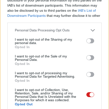
disclosure of your personal information by third parties on the
IAB’s list of downstream participants. This information may
also be disclosed by us to third parties on the
IAB’s List of
Downstream Participants
that may further disclose it to other
Szintén mobilra érkezik a Journeys funkció, amely
third parties.
korábban csak az asztali Edge-ben volt elérhető. Ez
Please note that this website/app uses one or more Google
témák szerint rendezi a böngészési előzményeket,
Personal Data Processing Opt Outs
services and may gather and store information including but
összefoglalókat és ajánlott következő lépéseket kínálva,
not limited to your visit or usage behaviour. You may click to
I want to opt-out of the Sharing of my
így könnyebb visszatérni egy félbehagyott kereséshez.
personal data.
grant or deny consent to Google and its third-party tags to
Opted In
Emellett a Voice és Vision funkciók is megjelennek,
use your data for below specified purposes in below Google
amelyekkel a felhasználók szóban kommunikálhatnak a
consent section.
I want to opt-out of the Sale of my
Personal Data.
képernyőn látott tartalomról. A Microsoft az új lapoldalt
Opted In
is áttervezte, hogy a keresés, a böngészés és a Copilot-
chat egyetlen letisztult felületen legyen elérhető.
I want to opt-out of processing my
Personal Data for Targeted Advertising.
Opted In
I want to opt-out of Collection, Use,
Pulzusméréssel segíti a biztonságos mozgást az új
Retention, Sale, and/or Sharing of my
Personal Data that Is Unrelated with the
balatoni kardioösvény (X)
Purposes for which it was collected.
4 és egy 8 km-es egészségügyi tanösvény nyílt
Opted Out
Balatonalmádiban.