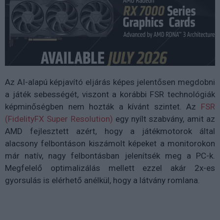
Az AI-alapú képjavító eljárás képes jelentősen megdobni
a játék sebességét, viszont a korábbi FSR technológiák
képminőségben nem hozták a kívánt szintet. Az
FSR
(FidelityFX Super Resolution)
egy nyílt szabvány, amit az
AMD fejlesztett azért, hogy a játékmotorok által
alacsony felbontáson kiszámolt képeket a monitorokon
már natív, nagy felbontásban jelenítsék meg a PC-k.
Megfelelő optimalizálás mellett ezzel akár 2x-es
gyorsulás is elérhető anélkül, hogy a látvány romlana.