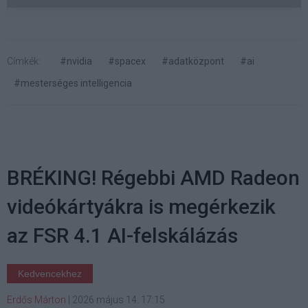
Címkék:
#nvidia
#spacex
#adatközpont
#ai
#mesterséges intelligencia
BRÉKING! Régebbi AMD Radeon
videókártyákra is megérkezik
az FSR 4.1 AI-felskálázás
Kedvencekhez
Erdős Márton
|
2026 május 14. 17:15