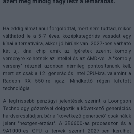
azért még mindig nagy lesz a lemaradás.
Ha eddig álmatlanul forgolódtál, mert nem tudtad, mikor
válthatod le a 5-7 éves, középkategóriás vasadat egy
kínai alternatívára, akkor jó hírünk van. 2027-ben várható
két új, kínai chip, amik az ígéretek szerint komoly
versenyre kelhetnek az Intellel és az AMD-vel. A "komoly
verseny" résznél azonban némileg pontosítanunk kell,
mert ez csak a 12. generációs Intel CPU-kra, valamint a
Radeon RX 550-re igaz. Mindkettő régen kifutott
technológia.
A legfrissebb pénzügyi jelentések szerint a Loongson
Technology gőzerővel dolgozik a következő generációs
hardvercsaládján, bár a "következő generáció" csak náluk
jelent "nextgen-érzést". A 3B6600-as processzor és a
9A1000-es GPU a tervek szerint 2027-ben kerülhet