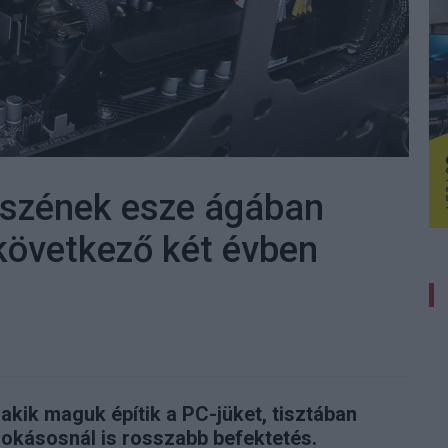
észének esze ágában
 következő két évben
kik maguk építik a PC-jüket, tisztában
okásosnál is rosszabb befektetés.