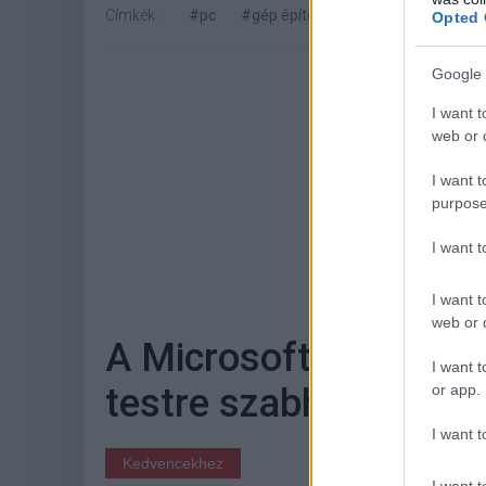
Címkék:
#pc
#gép építés
#felmérés
Opted 
Google 
I want t
web or d
I want t
purpose
I want 
Hoz
I want t
web or d
A Microsoft végre eng
I want t
or app.
testre szabható Start
I want t
Kedvencekhez
I want t