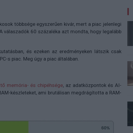
osok többsége egyszerűen kivár, mert a piac jelenlegi
. A válaszadók 60 százaléka azt mondta, hogy legalább
utatásban, és ezeken az eredményeken látszik csak
PC-s piac. Meg úgy a piac általában.
sztő memória- és chipéhsége
, az adatközpontok és AI-
 DRAM-készleteket, ami brutálisan megdrágította a RAM-