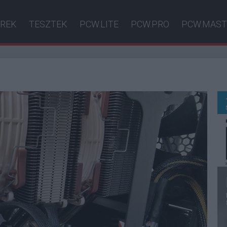
ÍREK
TESZTEK
PCW.LITE
PCW.PRO
PCW.MAST