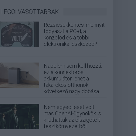
LEGOLVASOTTABBAK
Rezsicsökkentés: mennyit
fogyaszt a PC-d, a
konzolod és a többi
elektronikai eszközöd?
Napelem sem kell hozzá:
ez a konnektoros
akkumulátor lehet a
takarékos otthonok
következő nagy dobása
Nem egyedi eset volt:
más OpenAI-ügynökök is
kijuthattak az elszigetelt
tesztkörnyezetből