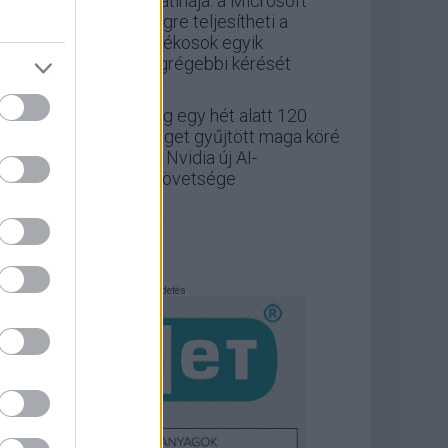
Platinája: a Microsoft
végre teljesítheti a
játékosok egyik
legrégebbi kérését
Alig egy hét alatt 120
céget gyűjtött maga köré
az Nvidia új AI-
szövetsége
Hirdetés