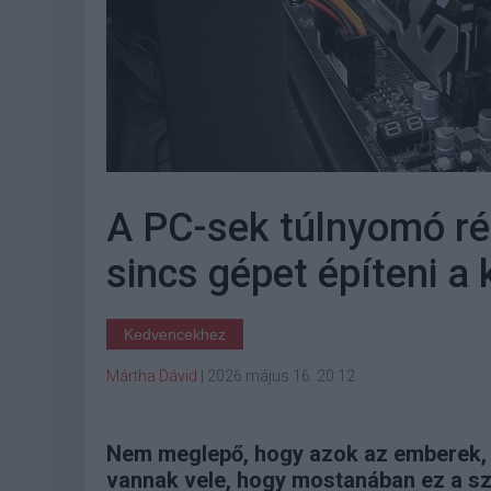
A PC-sek túlnyomó r
sincs gépet építeni a
Kedvencekhez
Mártha Dávid
|
2026 május 16. 20:12
Nem meglepő, hogy azok az emberek, a
vannak vele, hogy mostanában ez a sz