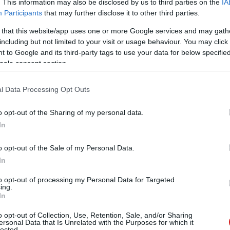
. This information may also be disclosed by us to third parties on the
IA
Participants
that may further disclose it to other third parties.
 that this website/app uses one or more Google services and may gath
including but not limited to your visit or usage behaviour. You may click 
úcsán, amikor szintén lehetetlen volt normális áron
 to Google and its third-party tags to use your data for below specifi
 komponenst érint és egyelőre nem is igazán látjuk a
ogle consent section.
l Data Processing Opt Outs
s játékos akar rövid távon gépet építeni. Mindössze 15
napban, és csak 10 százalék három hónapon belül. Az
o opt-out of the Sharing of my personal data.
malizálódását, vagy egyszerűen tovább használja a
In
o opt-out of the Sale of my Personal Data.
In
to opt-out of processing my Personal Data for Targeted
 új balatoni kardioösvény (X)
ing.
atonalmádiban.
In
o opt-out of Collection, Use, Retention, Sale, and/or Sharing
ersonal Data that Is Unrelated with the Purposes for which it
lected.