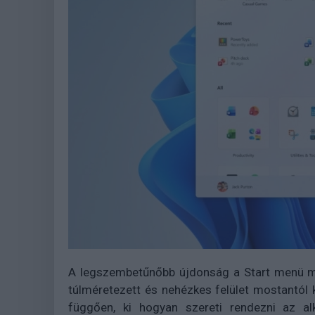
A legszembetűnőbb újdonság a Start menü mé
túlméretezett és nehézkes felület mostantól 
függően, ki hogyan szereti rendezni az alk