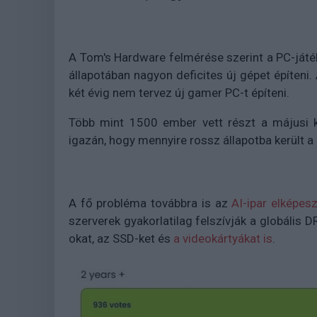
A Tom's Hardware felmérése szerint a PC-játék
állapotában nagyon deficites új gépet építeni
két évig nem tervez új gamer PC-t építeni.
Több mint 1500 ember vett részt a májusi k
igazán, hogy mennyire rossz állapotba került a 
A fő probléma továbbra is az
AI-ipar elképe
szerverek gyakorlatilag felszívják a globális
okat, az SSD-ket és
a videokártyákat is
.