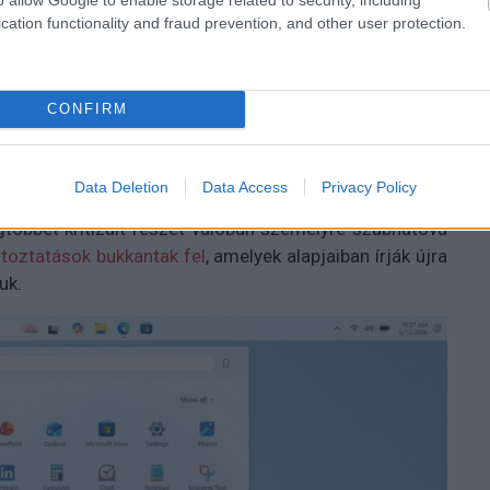
cation functionality and fraud prevention, and other user protection.
óta várt szabadságot a Windows 11-ben.
CONFIRM
Data Deletion
Data Access
Privacy Policy
étségtelenül meghallotta felhasználók panaszait, és
gtöbbet kritizált részét valóban személyre szabhatóvá
ltoztatások bukkantak fel
, amelyek alapjaiban írják újra
uk.