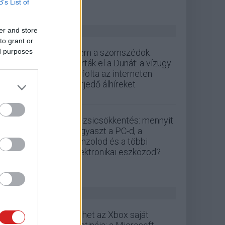
B’s List of
ZÖLD PÁLYA
er and store
to grant or
ed purposes
Nem a szomszédok
zárták el a Dunát: a vízügy
cáfolta az interneten
terjedő álhíreket
Rezsicsökkentés: mennyit
fogyaszt a PC-d, a
konzolod és a többi
elektronikai eszközöd?
GS HÍREK
Jöhet az Xbox saját