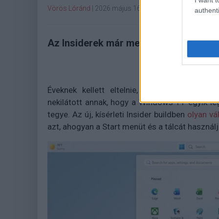
Vörös Lóránd
|
2026 május 16. 18:39
authenti
Az Insiderek már megízlelhetik a rég
Éveknek kellett eltelnie, de a Microsoft k
nekilátott annak, hogy a Windows 11 egyik le
tegye. Az új, kísérleti Insider buildben
olyan vá
azt, ahogyan a Start menüt és a tálcát használj