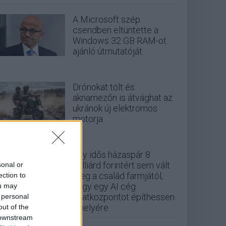
A Microsoft szép
csendben eltüntette a
Windows 32 GB RAM-ot
ajánló útmutatóját
Drónokat tölt és
aknamezőn is átvághat az
ukránok új elektromos
motorja
Egy idős házaspár 8
milliárd forintért sem vált
sonal or
meg a család farmjától,
ection to
hogy egy AI cég
ou may
adatközpontot építhessen
 personal
a helyére
out of the
 downstream