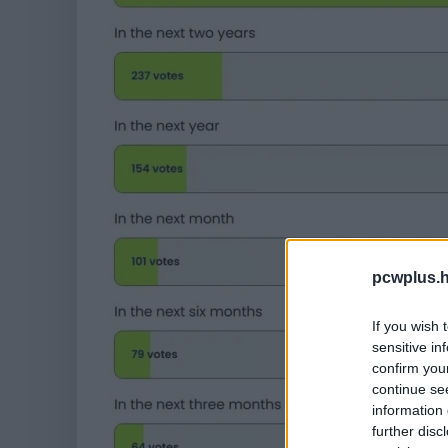
pcwplus.h
If you wish 
sensitive in
confirm you
continue se
information 
further disc