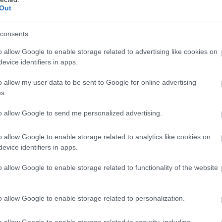
Out
consents
o allow Google to enable storage related to advertising like cookies on
evice identifiers in apps.
Tetszik
o allow my user data to be sent to Google for online advertising
s.
to allow Google to send me personalized advertising.
zászólások
o allow Google to enable storage related to analytics like cookies on
evice identifiers in apps.
ed a népakaratnak: jön a
o allow Google to enable storage related to functionality of the website
 menü és tálca
o allow Google to enable storage related to personalization.
o allow Google to enable storage related to security, including