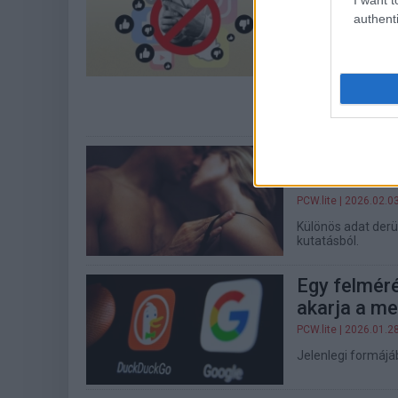
megoldás?
authenti
kepernyoido.hu
| 202
Egy friss magyar 
hogy tiltsák meg a
Bemutatjuk a rész
probléma.
A Z generác
szex közbe
PCW.lite
| 2026.02.0
Különös adat derü
kutatásból.
Egy felmér
akarja a me
PCW.lite
| 2026.01.2
Jelenlegi formájá