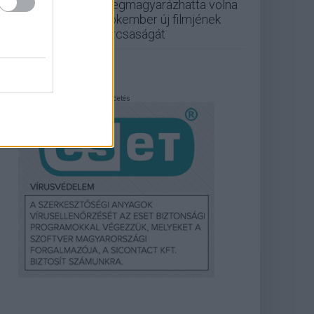
megmagyarázhatta volna
Pókember új filmjének
furcsaságát
Hirdetés