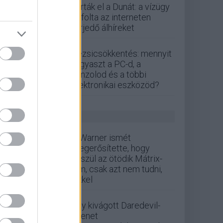
zárták el a Dunát: a vízügy
cáfolta az interneten
terjedő álhíreket
Rezsicsökkentés: mennyit
fogyaszt a PC-d, a
konzolod és a többi
elektronikai eszközöd?
GS HÍREK
A Warner ismét
megerősítette, hogy
készül az ötödik Mátrix-
film, csak azt nem tudni,
kikkel
Egy kivágott Daredevil-
jelenet