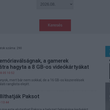
Keresés
atok száma: 290
emóriaválságnak, a gamerek
tra hagyta a 8 GB-os videókártyákat
08.05 10:52
ányok, mert bár nem sokkal, de a 16 GB-os kiszerelések
ati ranglista elejét.
líthatják Paksot
0 13:44
ma este elutazhat Paksra a helyzet felmérése kedvéért.