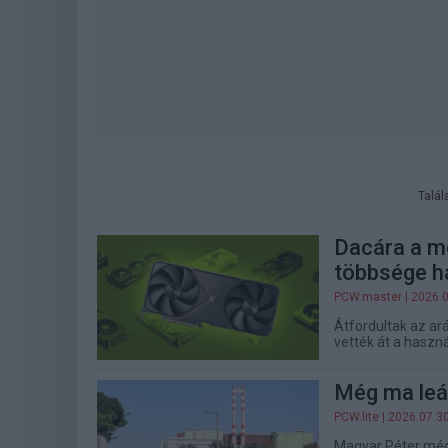
Talál
Dacára a m
többsége há
PCW.master
| 2026.
Átfordultak az ar
vették át a használ
Még ma leál
PCW.lite
| 2026.07.3
Magyar Péter még 