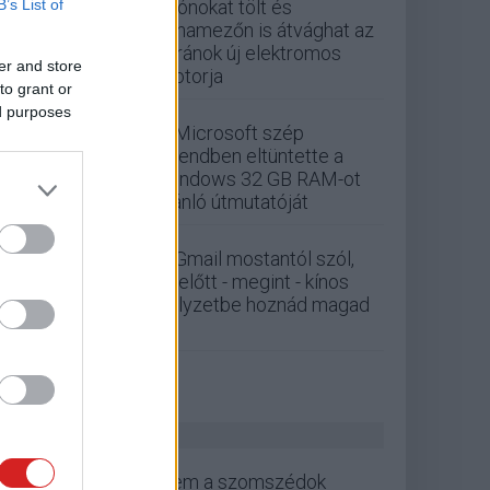
B’s List of
Drónokat tölt és
aknamezőn is átvághat az
ukránok új elektromos
er and store
motorja
to grant or
ed purposes
A Microsoft szép
csendben eltüntette a
Windows 32 GB RAM-ot
ajánló útmutatóját
A Gmail mostantól szól,
mielőtt - megint - kínos
helyzetbe hoznád magad
ZÖLD PÁLYA
Nem a szomszédok