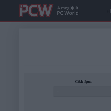
H
Cikktípus