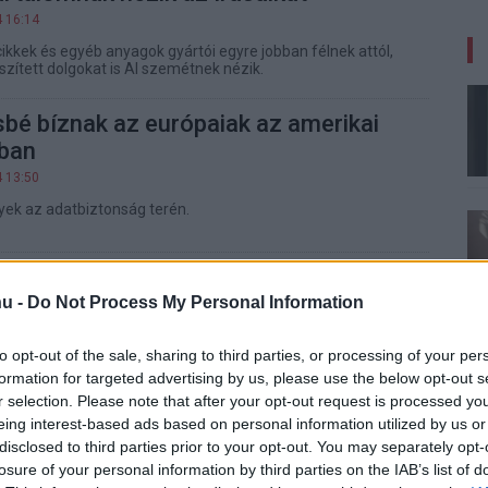
4 16:14
cikkek és egyéb anyagok gyártói egyre jobban félnek attól,
szített dolgokat is AI szemétnek nézik.
bé bíznak az európaiak az amerikai
ban
4 13:50
yek az adatbiztonság terén.
en is ott liheg az Intel nyomában az
u -
Do Not Process My Personal Information
06.08 11:02
to opt-out of the sale, sharing to third parties, or processing of your per
n zárkózik fel az Intelhez a játékos PC-k világában: a
formation for targeted advertising by us, please use the below opt-out s
b hardverfelmérése alapján a Windowsos gépeken már
áll az AMD processzorainak aránya.
r selection. Please note that after your opt-out request is processed y
eing interest-based ads based on personal information utilized by us or
disclosed to third parties prior to your opt-out. You may separately opt-
úlnyomó részének esze ágában sincs
losure of your personal information by third parties on the IAB’s list of
ni a következő két évben