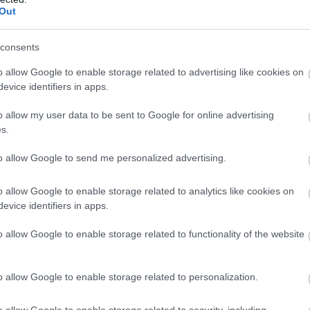
a
Out
4 20:48
consents
 a fiatalok védelme, ám ezt a funkciót egy friss felmérés
 tudja ellátni.
o allow Google to enable storage related to advertising like cookies on
evice identifiers in apps.
1 ezer aszteroidát fedezett fel a
 Obszervatórium
o allow my user data to be sent to Google for online advertising
s.
7 07:17
sége messze meghaladja a korábbi
to allow Google to send me personalized advertising.
ésekét.
o allow Google to enable storage related to analytics like cookies on
 hardverfelmérésein is meglátszik a
evice identifiers in apps.
lság
5 21:33
o allow Google to enable storage related to functionality of the website
nt a 32 GB memóriával rendelkező konstrukciók aránya.
o allow Google to enable storage related to personalization.
lnőttek többsége tiltaná a közösségi
 alatt – de tényleg a tiltás a
o allow Google to enable storage related to security, including