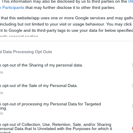
. This information may also be disclosed by us to third parties on the
IA
6 20:12
Participants
that may further disclose it to other third parties.
 azok az emberek, akik maguk építik a PC-jüket,
 that this website/app uses one or more Google services and may gath
vele, hogy mostanában ez a szokásosnál is rosszabb
including but not limited to your visit or usage behaviour. You may click 
 to Google and its third-party tags to use your data for below specifi
ogle consent section.
v kellett az Nvidia legolcsóbb
jának, hogy kimutatható legyen a
sztikájában
l Data Processing Opt Outs
05.05 17:43
o opt-out of the Sharing of my personal data.
lsó kategóriás GPU, és nem úgy néz ki, hogy közkedvelt
In
őle.
o opt-out of the Sale of my Personal Data.
nux, ismét erősödik a Windows 11
In
4 13:17
to opt-out of processing my Personal Data for Targeted
ossz döntés, az agresszív Copilot és adatgyűjtés, a
ing.
tovább erősödött a Windows 11 - méghozzá a Linux
In
o opt-out of Collection, Use, Retention, Sale, and/or Sharing
ersonal Data that Is Unrelated with the Purposes for which it
tékony Ausztrália közösségimédia-
lected.