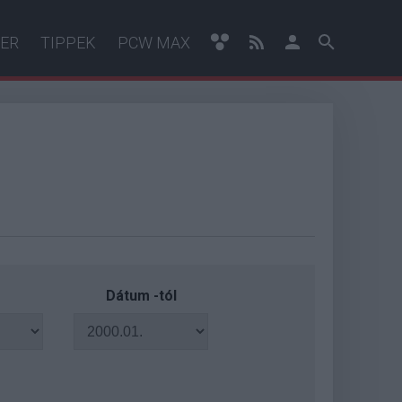
ER
TIPPEK
PCW MAX
Dátum -tól