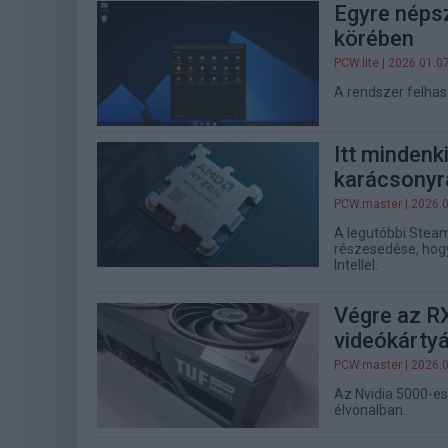
Egyre néps
körében
PCW.lite
| 2026.01.0
A rendszer felhas
Itt minden
karácsonyra
PCW.master
| 2026.
A legutóbbi Steam
részesedése, hog
Intellel.
Végre az RX
videókártyá
PCW.master
| 2026.
Az Nvidia 5000-es
élvonalban.