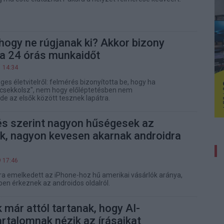
hogy ne rúgjanak ki? Akkor bizony
a 24 órás munkaidőt
1 14:34
es életvitelről: felmérés bizonyította be, hogy ha
icsekkolsz", nem hogy előléptetésben nem
e az elsők között tesznek lapátra.
és szerint nagyon hűségesek az
k, nagyon kevesen akarnak androidra
9 17:46
a emelkedett az iPhone-hoz hű amerikai vásárlók aránya,
en érkeznek az androidos oldalról.
már attól tartanak, hogy AI-
artalomnak nézik az írásaikat