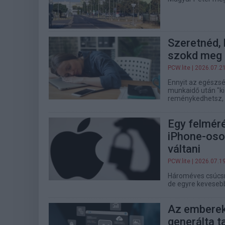
Szeretnéd, 
szokd meg 
PCW.lite
| 2026.07.2
Ennyit az egészség
munkaidő után "k
reménykedhetsz, d
Egy felmér
iPhone-oso
váltani
PCW.lite
| 2026.07.1
Hároméves csúcsr
de egyre kevesebb
Az emberek 
generálta t