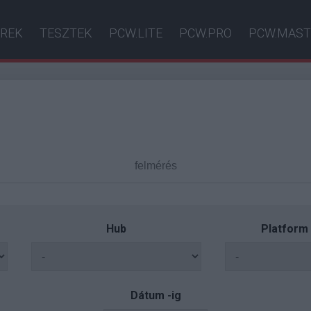
ÍREK
TESZTEK
PCW.LITE
PCW.PRO
PCW.MAST
Hub
Platform
Dátum -ig