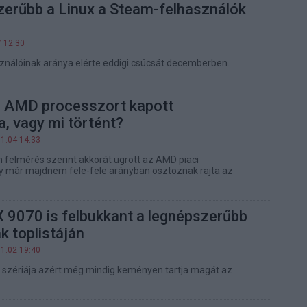
zerűbb a Linux a Steam-felhasználók
7 12:30
ználóinak aránya elérte eddigi csúcsát decemberben.
ki AMD processzort kapott
, vagy mi történt?
01.04 14:33
 felmérés szerint akkorát ugrott az AMD piaci
y már majdnem fele-fele arányban osztoznak rajta az
 9070 is felbukkant a legnépszerűbb
k toplistáján
01.02 19:40
 szériája azért még mindig keményen tartja magát az