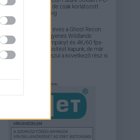
re, de csak korlátozott
ideig
25 éves a Ghost Recon:
ingyenes Wildlands
kampányt és 4K/60 fps-
frissítést kapunk, de már
készül a következő rész is
Hirdetés