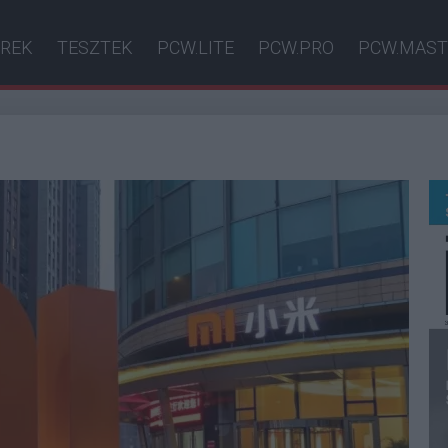
ÍREK
TESZTEK
PCW.LITE
PCW.PRO
PCW.MAST