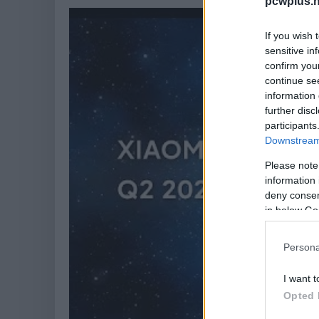
pcwplus.h
If you wish 
sensitive in
confirm you
continue se
information 
further disc
participants
Downstream 
Please note
information 
deny consent
in below Go
Persona
I want t
Opted 