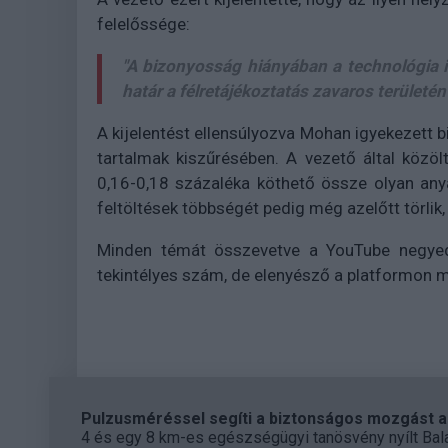
felelőssége:
"A bizonyosság hiányában a technológia i
határ a félretájékoztatás zavaros terül
A kijelentést ellensúlyozva Mohan igyekezett b
tartalmak kiszűrésében. A vezető által köz
0,16-0,18 százaléka köthető össze olyan anya
feltöltések többségét pedig még azelőtt törlik,
Minden témát összevetve a YouTube negyedév
tekintélyes szám, de elenyésző a platformon 
Pulzusméréssel segíti a biztonságos mozgást az
4 és egy 8 km-es egészségügyi tanösvény nyílt Bal