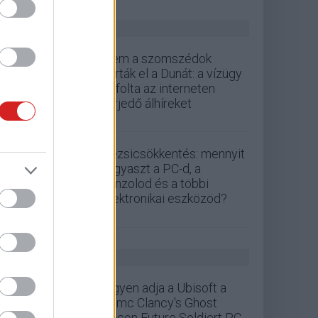
ZÖLD PÁLYA
Nem a szomszédok
zárták el a Dunát: a vízügy
cáfolta az interneten
terjedő álhíreket
Rezsicsökkentés: mennyit
fogyaszt a PC-d, a
konzolod és a többi
elektronikai eszközöd?
GS HÍREK
Ingyen adja a Ubisoft a
Tomc Clancy's Ghost
Recon Future Soldiert PC-