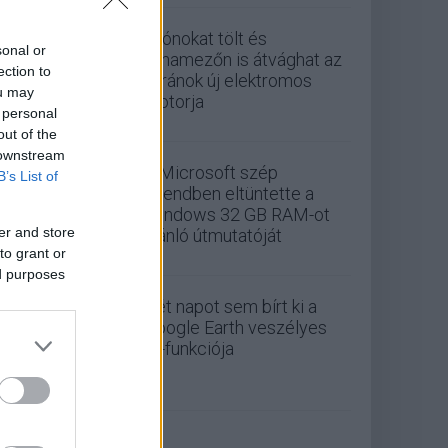
Drónokat tölt és
sonal or
aknamezőn is átvághat az
ection to
ukránok új elektromos
ou may
motorja
 personal
out of the
 downstream
A Microsoft szép
B’s List of
csendben eltüntette a
Windows 32 GB RAM-ot
er and store
ajánló útmutatóját
to grant or
ed purposes
Két napot sem bírt ki a
Google Earth veszélyes
AI-funkciója