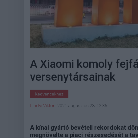
A Xiaomi komoly fejf
versenytársainak
Kedvencekhez
Ujhelyi Viktor
|
2021 augusztus 28. 12:36
A kínai gyártó bevételi rekordokat d
megnövelte a piaci részesedését a ta