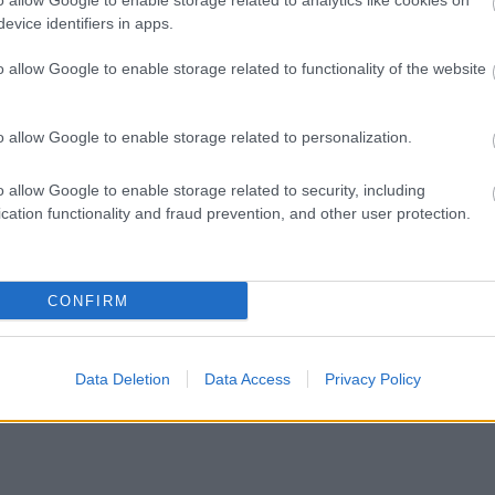
o allow Google to enable storage related to analytics like cookies on
lentés
evice identifiers in apps.
o allow Google to enable storage related to functionality of the website
o allow Google to enable storage related to personalization.
Tetszik
o allow Google to enable storage related to security, including
cation functionality and fraud prevention, and other user protection.
zászólások
CONFIRM
 COVID-videót törölt a
Data Deletion
Data Access
Privacy Policy