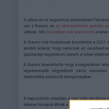
A júliusi és az augusztusi piackutatási felmér
van a Xiaomi, és
az okostelefonok globális p
vállalat. Sőt,
Európában már piacvezető
a kínai 
A Xiaomi már hivatalosan közzétette a 2021 
amiből kiderül, hogy nemcsak az okostelefon
gazdasági negyedévet, hanem a teljes elektron
A Xiaomi bejelentette, hogy a negyedéves teljes
legsikeresebb negyedévét zárta, összese
elektronikai eszközök kategóriájában.
A kapcsolódó videóban a cég több látványos in
sikeres hónapok állnak a Xiaomi mögött.