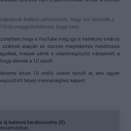
cégeknek kellene eldönteniük, hogy hol húzódik a
etén? Erős meggyőződésem, hogy nem.
izonyítani, hogy a YouTube még így is hatékony a káros
ölt számok alapján az összes megtekintés mindössze
gokkal, melyek sértik a videómegosztó irányelveit, a
 hogy elérnék a 10 nézőt.
ente közel 10 millió videót távolít el, ami ugyan
megosztott teljes mennyiséghez képest.
 új balatoni kardioösvény (X)
atonalmádiban.