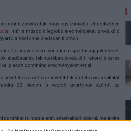
ések már bizonyították, hogy egyre inkább feltörekvőben
iacán
már a második legjobb eredményeket produkáló
gyártó a telefonok eladásait illetően.
második negyedévére vonatkozó gazdasági jelentését,
ok eladásainak tekintetében produkált rekord sikeres
ikai piacon domináns eredményeket ért el.
 bevétel és a nettó árbevétel tekintetében is a vállalat
n pedig 22 piacon is vezető gyártónak számít az
fografikát is megjelenít, amelyekből kiderül, mennyire