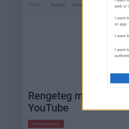
I want t
Címkék:
#xiaomi
#okostelefon
#gazdasági je
web or d
I want t
or app.
I want t
I want t
authenti
Hoz
Rengeteg megtévesztő
YouTube
Kedvencekhez