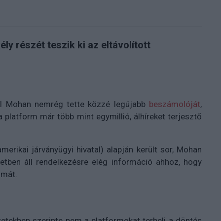
y részét teszik ki az eltávolított
eal Mohan nemrég tette közzé legújabb
beszámolóját
,
a platform már több mint egymillió, álhíreket terjesztő
merikai járványügyi hivatal) alapján került sor, Mohan
tben áll rendelkezésre elég információ ahhoz, hogy
lmát.
yzetekben szerinte nem a platformokat terheli a döntés