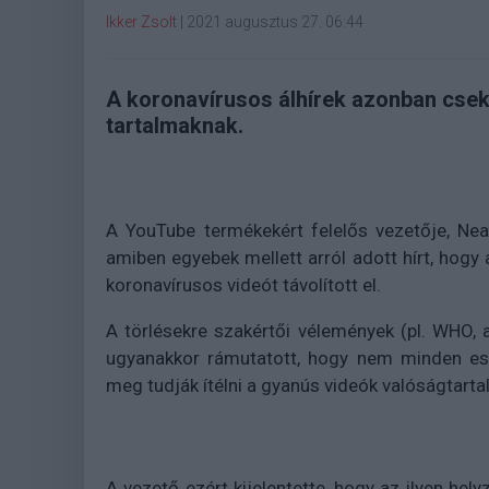
Ikker Zsolt
|
2021 augusztus 27. 06:44
A koronavírusos álhírek azonban csekél
tartalmaknak.
A YouTube termékekért felelős vezetője, N
amiben egyebek mellett arról adott hírt, hogy 
koronavírusos videót távolított el.
A törlésekre szakértői vélemények (pl. WHO, a
ugyanakkor rámutatott, hogy nem minden ese
meg tudják ítélni a gyanús videók valóságtarta
A vezető ezért kijelentette, hogy az ilyen hel