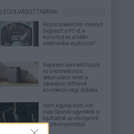
LEGOLVASOTTABBAK
Rezsicsökkentés: mennyit
fogyaszt a PC-d, a
konzolod és a többi
elektronikai eszközöd?
Napelem sem kell hozzá:
ez a konnektoros
akkumulátor lehet a
takarékos otthonok
következő nagy dobása
Nem egyedi eset volt:
más OpenAI-ügynökök is
kijuthattak az elszigetelt
tesztkörnyezetből