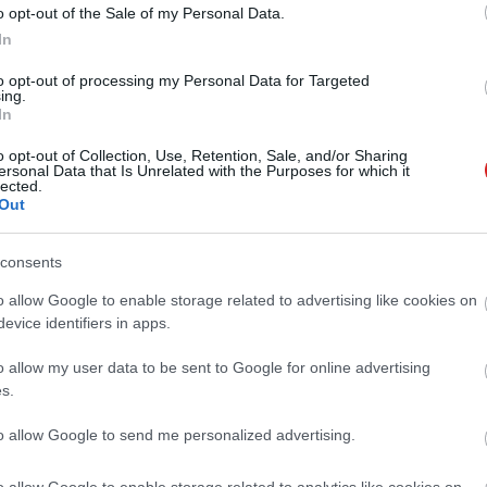
o opt-out of the Sale of my Personal Data.
In
 millió okotelefont értékesített, 86,8%-kal többet mint
észesedés pedig 16,7%, már csak a Samsung előzi meg
to opt-out of processing my Personal Data for Targeted
ing.
In
erült, hogy a gyártó platformjához a telefonokon és a
o opt-out of Collection, Use, Retention, Sale, and/or Sharing
ersonal Data that Is Unrelated with the Purposes for which it
dik világszerte, a tavalyi évhez képest ez 35,9%-os
lected.
Out
a
Xiaomi hivatalos blogján
olvashat az eredményekről
consents
o allow Google to enable storage related to advertising like cookies on
evice identifiers in apps.
o allow my user data to be sent to Google for online advertising
 új balatoni kardioösvény (X)
s.
atonalmádiban.
to allow Google to send me personalized advertising.