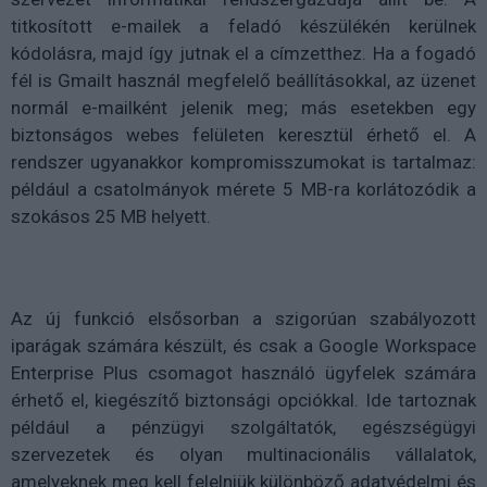
titkosított e-mailek a feladó készülékén kerülnek
kódolásra, majd így jutnak el a címzetthez. Ha a fogadó
fél is Gmailt használ megfelelő beállításokkal, az üzenet
normál e-mailként jelenik meg; más esetekben egy
biztonságos webes felületen keresztül érhető el. A
rendszer ugyanakkor kompromisszumokat is tartalmaz:
például a csatolmányok mérete 5 MB-ra korlátozódik a
szokásos 25 MB helyett.
Az új funkció elsősorban a szigorúan szabályozott
iparágak számára készült, és csak a Google Workspace
Enterprise Plus csomagot használó ügyfelek számára
érhető el, kiegészítő biztonsági opciókkal. Ide tartoznak
például a pénzügyi szolgáltatók, egészségügyi
szervezetek és olyan multinacionális vállalatok,
amelyeknek meg kell felelniük különböző adatvédelmi és