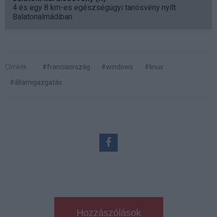
4 és egy 8 km-es egészségügyi tanösvény nyílt
Balatonalmádiban.
Címkék:
#franciaország
#windows
#linux
#államigazgatás
Hozzászólások