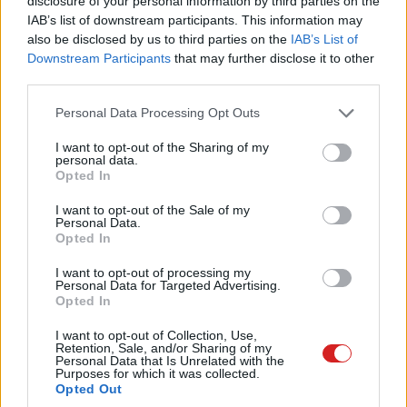
disclosure of your personal information by third parties on the
Beach-i ingatlanánál. A gyújtópalack egy külső kaput
IAB’s list of downstream participants. This information may
also be disclosed by us to third parties on the
IAB’s List of
talált el, ahol kisebb tűz keletkezett, majd az illető
Downstream Participants
that may further disclose it to other
elmenekült a helyszínről. Szerencsére senki sem sérült
third parties.
meg -
írja a
Guardian
.
Please note that this website/app uses one or more Google
Personal Data Processing Opt Outs
Az ügy azonban nem ért itt véget. Alig egy órával később
services and may gather and store information including but
not limited to your visit or usage behaviour. You may click to
I want to opt-out of the Sharing of my
a hatóságok egy másik riasztást is kaptak, ezúttal a
personal data.
grant or deny consent to Google and its third-party tags to
Mission Bay városrészből, ahol az OpenAI központja
Opted In
use your data for below specified purposes in below Google
található. Egy férfi ott azzal fenyegetőzött, hogy
consent section.
I want to opt-out of the Sale of my
felgyújtja az épületet. A kiérkező rendőrök felismerték
Personal Data.
Opted In
benne a korábbi támadás gyanúsítottját, és azonnal
őrizetbe vették
.
I want to opt-out of processing my
Personal Data for Targeted Advertising.
Opted In
I want to opt-out of Collection, Use,
Az OpenAI közleményben erősítette meg az esetet,
Retention, Sale, and/or Sharing of my
Personal Data that Is Unrelated with the
kiemelve, hogy bár a történtek komoly aggodalomra
Purposes for which it was collected.
Opted Out
adnak okot, senki sem sérült meg. A vállalat