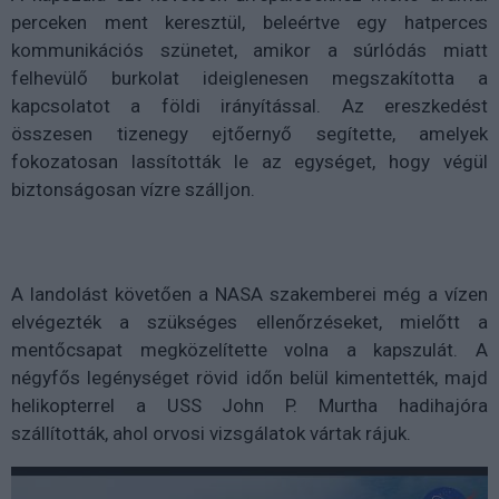
perceken ment keresztül, beleértve egy hatperces
kommunikációs szünetet, amikor a súrlódás miatt
felhevülő burkolat ideiglenesen megszakította a
kapcsolatot a földi irányítással. Az ereszkedést
összesen tizenegy ejtőernyő segítette, amelyek
fokozatosan lassították le az egységet, hogy végül
biztonságosan vízre szálljon.
A landolást követően a NASA szakemberei még a vízen
elvégezték a szükséges ellenőrzéseket, mielőtt a
mentőcsapat megközelítette volna a kapszulát. A
négyfős legénységet rövid időn belül kimentették, majd
helikopterrel a USS John P. Murtha hadihajóra
szállították, ahol orvosi vizsgálatok vártak rájuk.