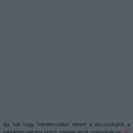
Így hát nagy felháborodást váltott a közösségből a
napokban néhány poszt, melyek arról számoltak be,
90