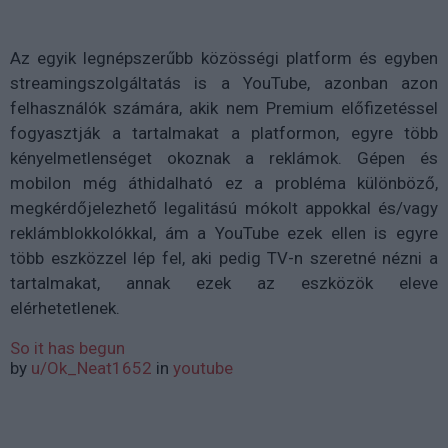
Az egyik legnépszerűbb közösségi platform és egyben
streamingszolgáltatás is a YouTube, azonban azon
felhasználók számára, akik nem Premium előfizetéssel
fogyasztják a tartalmakat a platformon, egyre több
kényelmetlenséget okoznak a reklámok. Gépen és
mobilon még áthidalható ez a probléma különböző,
megkérdőjelezhető legalitású mókolt appokkal és/vagy
reklámblokkolókkal, ám a YouTube ezek ellen is egyre
több eszközzel lép fel, aki pedig TV-n szeretné nézni a
tartalmakat, annak ezek az eszközök eleve
elérhetetlenek.
So it has begun
by
u/Ok_Neat1652
in
youtube