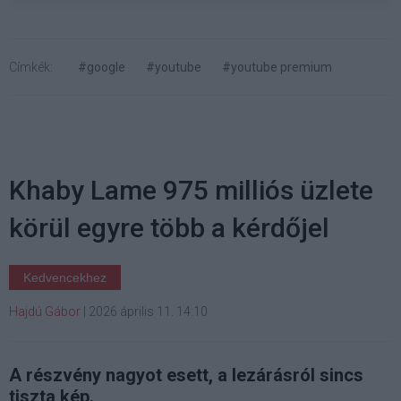
Címkék:
#google
#youtube
#youtube premium
Khaby Lame 975 milliós üzlete
körül egyre több a kérdőjel
Kedvencekhez
Hajdú Gábor
|
2026 április 11. 14:10
A részvény nagyot esett, a lezárásról sincs
tiszta kép.