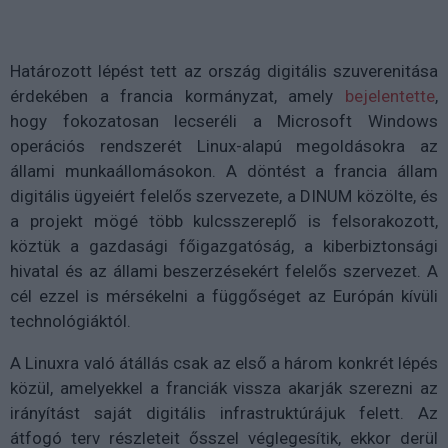
Határozott lépést tett az ország digitális szuverenitása
érdekében a francia kormányzat, amely
bejelentette
,
hogy fokozatosan lecseréli a Microsoft Windows
operációs rendszerét Linux-alapú megoldásokra az
állami munkaállomásokon. A döntést a francia állam
digitális ügyeiért felelős szervezete, a DINUM közölte, és
a projekt mögé több kulcsszereplő is felsorakozott,
köztük a gazdasági főigazgatóság, a kiberbiztonsági
hivatal és az állami beszerzésekért felelős szervezet. A
cél ezzel is mérsékelni a függőséget az Európán kívüli
technológiáktól.
A Linuxra való átállás csak az első a három konkrét lépés
közül, amelyekkel a franciák vissza akarják szerezni az
irányítást saját digitális infrastruktúrájuk felett. Az
átfogó terv részleteit ősszel véglegesítik, ekkor derül