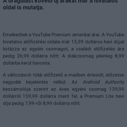
A drágulást követő új árakat már a hivatalos
oldal is mutatja.
Emelkedtek a YouTube Premium amerikai árai. A YouTube
hivatalos előfizetési oldala már 15,99 dolláros havi díjjal
listázza az egyéni csomagot, a családi előfizetés ára
pedig 26,99 dollárra nőtt. A diákcsomag jelenleg 8,99
dollárba kerül havonta.
A változásról több előfizető e-mailben értesült, előzetes
nagyobb bejelentés nélkül. Az
Android Authority
beszámolója szerint az éves egyéni csomag 139,99
dollárról 159,99 dollárra ment fel, a Premium Lite havi
díja pedig 7,99-ről 8,99 dollárra nőtt.