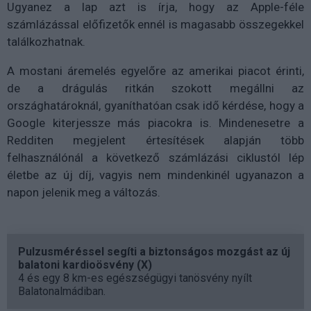
Ugyanez a lap azt is írja, hogy az Apple-féle
számlázással előfizetők ennél is magasabb összegekkel
találkozhatnak.
A mostani áremelés egyelőre az amerikai piacot érinti,
de a drágulás ritkán szokott megállni az
országhatároknál, gyaníthatóan csak idő kérdése, hogy a
Google kiterjessze más piacokra is. Mindenesetre a
Redditen megjelent értesítések alapján több
felhasználónál a következő számlázási ciklustól lép
életbe az új díj, vagyis nem mindenkinél ugyanazon a
napon jelenik meg a változás.
Pulzusméréssel segíti a biztonságos mozgást az új
balatoni kardioösvény (X)
4 és egy 8 km-es egészségügyi tanösvény nyílt
Balatonalmádiban.