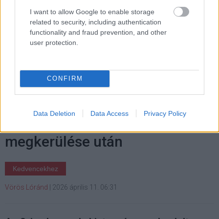
I want to allow Google to enable storage
related to security, including authentication
functionality and fraud prevention, and other
Címkék:
#sam altman
#openai
#molotov-koktél
user protection.
CONFIRM
Sikeresen hazatértek az
Data Deletion
Data Access
Privacy Policy
Artemis II űrhajósai a Hold
megkerülése után
Kedvencekhez
Vörös Lóránd
|
2026 április 11. 06:31