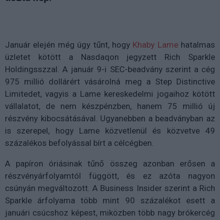
Január elején még úgy tűnt, hogy
Khaby Lame
hatalmas
üzletet kötött a Nasdaqon jegyzett Rich Sparkle
Holdingsszzal. A január 9-i SEC-beadvány szerint a cég
975 millió dollárért vásárolná meg a Step Distinctive
Limitedet, vagyis a Lame kereskedelmi jogaihoz kötött
vállalatot, de nem készpénzben, hanem 75 millió új
részvény kibocsátásával. Ugyanebben a beadványban az
is szerepel, hogy Lame közvetlenül és közvetve 49
százalékos befolyással bírt a célcégben.
A papíron óriásinak tűnő összeg azonban erősen a
részvényárfolyamtól függött, és ez azóta nagyon
csúnyán megváltozott. A Business Insider szerint a Rich
Sparkle árfolyama több mint 90 százalékot esett a
januári csúcshoz képest, miközben több nagy brókercég