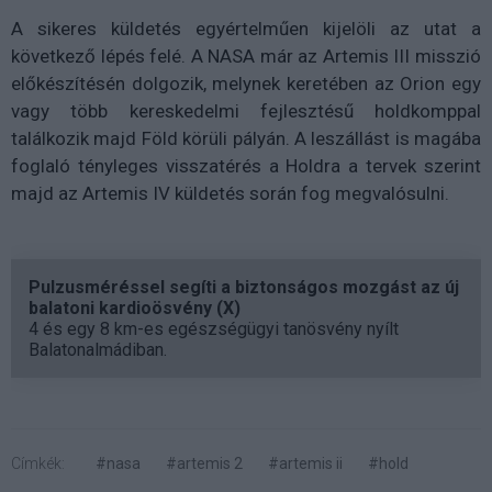
A sikeres küldetés egyértelműen kijelöli az utat a
következő lépés felé. A NASA már az Artemis III misszió
előkészítésén dolgozik, melynek keretében az Orion egy
vagy több kereskedelmi fejlesztésű holdkomppal
találkozik majd Föld körüli pályán. A leszállást is magába
foglaló tényleges visszatérés a Holdra a tervek szerint
majd az Artemis IV küldetés során fog megvalósulni.
Pulzusméréssel segíti a biztonságos mozgást az új
balatoni kardioösvény (X)
4 és egy 8 km-es egészségügyi tanösvény nyílt
Balatonalmádiban.
Címkék:
#nasa
#artemis 2
#artemis ii
#hold