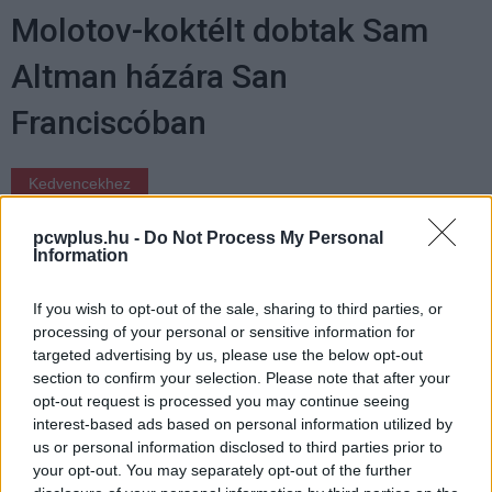
Molotov-koktélt dobtak Sam
Altman házára San
Franciscóban
Kedvencekhez
Vörös Lóránd
|
2026 április 11. 08:03
pcwplus.hu -
Do Not Process My Personal
Information
Elfogták a gyanúsítottat, aki az OpenAI
If you wish to opt-out of the sale, sharing to third parties, or
központját is fenyegette.
processing of your personal or sensitive information for
targeted advertising by us, please use the below opt-out
section to confirm your selection. Please note that after your
opt-out request is processed you may continue seeing
interest-based ads based on personal information utilized by
A rendőrségi beszámolók szerint a 20 éves elkövető
us or personal information disclosed to third parties prior to
péntek hajnalban, nem sokkal 4 óra után hajtotta végre a
your opt-out. You may separately opt-out of the further
támadást Altman mintegy 27 millió dollár értékű North