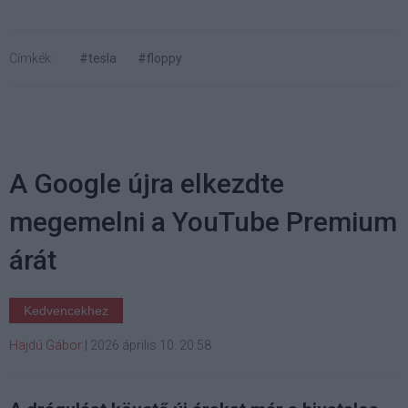
Címkék:
#tesla
#floppy
A Google újra elkezdte
megemelni a YouTube Premium
árát
Kedvencekhez
Hajdú Gábor
|
2026 április 10. 20:58