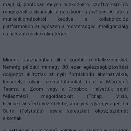
majd ki, pontosan milyen eszközökre, szoftverekre és
rendszerekre kívánnak támaszkodni a jövőben. A lista a
munkaállomásoktól kezdve a kollaborációs
platformokon át egészen a mesterséges intelligenciáig
és hálózati eszközökig terjed.
Mindez összhangban áll a korábbi rendelkezésekkel.
Nemrég például mintegy 80 ezer egészségbiztosítási
dolgozót állítottak át nyílt forráskódú alternatívákra,
lecserélve olyan szolgáltatásokat, mint a Microsoft
Teams, a Zoom vagy a Dropbox. Helyettük saját
fejlesztésű megoldásokat (Tchap, Visio,
FranceTransfert) vezettek be, amelyek egy egységes, La
Suite (Folytatás) névre keresztelt ökoszisztémát
alkotnak.
A háttérben egyértelmű politikai és stratégiai szándék