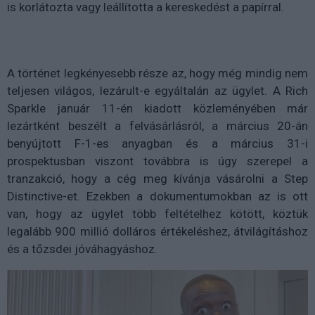
is korlátozta vagy leállította a kereskedést a papírral.
A történet legkényesebb része az, hogy még mindig nem
teljesen világos, lezárult-e egyáltalán az ügylet. A Rich
Sparkle január 11-én kiadott közleményében már
lezártként beszélt a felvásárlásról, a március 20-án
benyújtott F-1-es anyagban és a március 31-i
prospektusban viszont továbbra is úgy szerepel a
tranzakció, hogy a cég meg kívánja vásárolni a Step
Distinctive-et. Ezekben a dokumentumokban az is ott
van, hogy az ügylet több feltételhez kötött, köztük
legalább 900 millió dolláros értékeléshez, átvilágításhoz
és a tőzsdei jóváhagyáshoz.