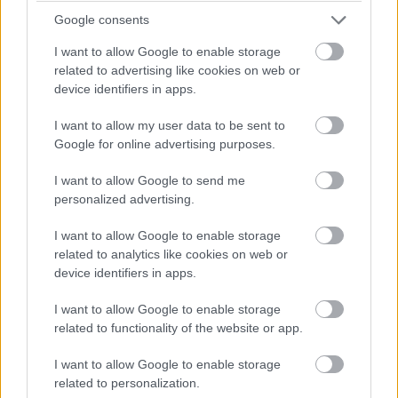
megköszönte a rendőrség gyors reagálását, és jelezte,
Google consents
hogy együttműködik a hatóságokkal a nyomozás során.
I want to allow Google to enable storage
A dolgozókat belső üzenetben tájékoztatták a
related to advertising like cookies on web or
device identifiers in apps.
történtekről, és hangsúlyozták, hogy nincs közvetlen
veszély a munkatársakra vagy az irodákra nézve. Ennek
I want to allow my user data to be sent to
ellenére megnövelt rendőri jelenlétet és biztonsági
Google for online advertising purposes.
intézkedéseket vezettek be a cég környékén.
I want to allow Google to send me
Megjegyzendő, hogy nem először érte fenyegetés a
personalized advertising.
vállalatot. Tavaly is ideiglenesen lezárták a központot
I want to allow Google to enable storage
egy incidens miatt.
related to analytics like cookies on web or
device identifiers in apps.
I want to allow Google to enable storage
Pulzusméréssel segíti a biztonságos mozgást az új
related to functionality of the website or app.
balatoni kardioösvény (X)
4 és egy 8 km-es egészségügyi tanösvény nyílt
I want to allow Google to enable storage
Balatonalmádiban.
related to personalization.