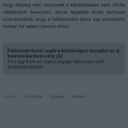
hogy tényleg nem terveznek a későbbiekben sem efféle
reklámokat bevezetni. Azzal legalább most biztosan
szembesültek, hogy a felhasználói bázis egy emberként
horkan fel valami ilyesmi láttán.
Pulzusméréssel segíti a biztonságos mozgást az új
balatoni kardioösvény (X)
4 és egy 8 km-es egészségügyi tanösvény nyílt
Balatonalmádiban.
Címkék:
#youtube
#google
#reklám