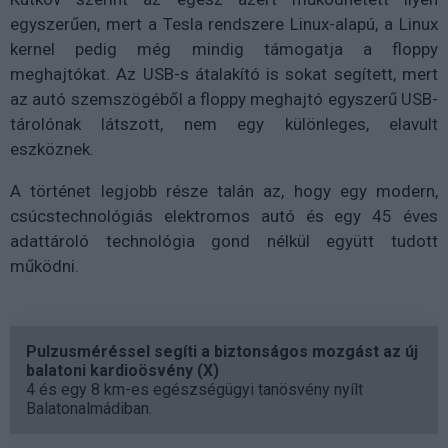
egyszerűen, mert a Tesla rendszere Linux-alapú, a Linux
kernel pedig még mindig támogatja a floppy
meghajtókat. Az USB-s átalakító is sokat segített, mert
az autó szemszögéből a floppy meghajtó egyszerű USB-
tárolónak látszott, nem egy különleges, elavult
eszköznek.
A történet legjobb része talán az, hogy egy modern,
csúcstechnológiás elektromos autó és egy 45 éves
adattároló technológia gond nélkül együtt tudott
működni.
Pulzusméréssel segíti a biztonságos mozgást az új
balatoni kardioösvény (X)
4 és egy 8 km-es egészségügyi tanösvény nyílt
Balatonalmádiban.