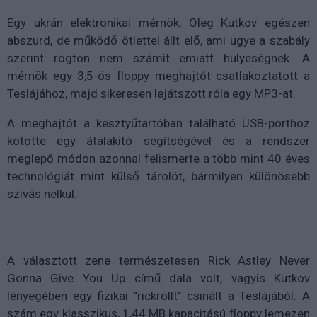
Egy ukrán elektronikai mérnök, Oleg Kutkov egészen
abszurd, de működő ötlettel állt elő, ami ugye a szabály
szerint rögtön nem számít emiatt hülyeségnek. A
mérnök egy 3,5-ös floppy meghajtót csatlakoztatott a
Teslájához, majd sikeresen lejátszott róla egy MP3-at.
A meghajtót a kesztyűtartóban található USB-porthoz
kötötte egy átalakító segítségével és a rendszer
meglepő módon azonnal felismerte a több mint 40 éves
technológiát mint külső tárolót, bármilyen különösebb
szívás nélkül.
A választott zene természetesen Rick Astley Never
Gonna Give You Up című dala volt, vagyis Kutkov
lényegében egy fizikai "rickrollt" csinált a Teslájából. A
szám egy klasszikus, 1,44 MB kapacitású floppy lemezen