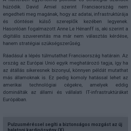
húzódik. David Amiel szerint Franciaország nem
engedheti meg magának, hogy az adatai, infrastruktúrája
és döntései külső szereplők kezében legyenek.
Hasonlóan fogalmazott Anne Le Hénanff is, aki szerint a
digitális szuverenitás ma már nem választás kérdése,
hanem stratégiai szükségszerűség.
Ráadásul a lépés túlmutathat Franciaország határain. Az
ország az Európai Unió egyik meghatározó tagja, így ha
az átállás sikeresnek bizonyul, könnyen példát mutathat
más államoknak is. Ez pedig komoly hatással lehet az
amerikai technológiai cégekre, amelyek eddig
dominálták az állami és vállalati IT-infrastruktúrákat
Európában.
Pulzusméréssel segíti a biztonságos mozgást az új
balatoni kardioösvény (X)