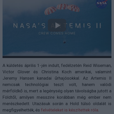
A küldetés április 1-jén indult, fedélzetén Reid Wiseman,
Victor Glover és Christina Koch amerikai, valamint
Jeremy Hansen kanadai űrhajósokkal. Az Artemis II
nemcsak technológiai teszt volt, hanem valódi
mérföldkő is, mert a legénység olyan távolságba jutott a
Földtől, amilyen messzire korábban még ember nem
merészkedett. Utazásuk során a Hold túlsó oldalát is
megfigyelhették, és
felvételeket is készítettek róla
.