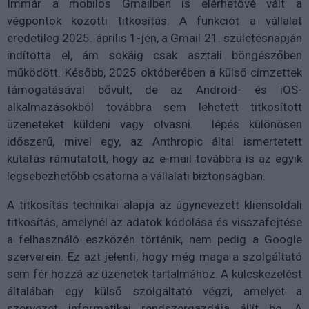
Immár a mobilos Gmailben is elérhetővé vált a
végpontok közötti titkosítás. A funkciót a vállalat
eredetileg 2025. április 1-jén, a Gmail 21. születésnapján
indította el, ám sokáig csak asztali böngészőben
működött. Később, 2025 októberében a külső címzettek
támogatásával bővült, de az Android- és iOS-
alkalmazásokból továbbra sem lehetett titkosított
üzeneteket küldeni vagy olvasni. lépés különösen
időszerű, mivel egy, az Anthropic által ismertetett
kutatás rámutatott, hogy az e-mail továbbra is az egyik
legsebezhetőbb csatorna a vállalati biztonságban.
A titkosítás technikai alapja az úgynevezett kliensoldali
titkosítás, amelynél az adatok kódolása és visszafejtése
a felhasználó eszközén történik, nem pedig a Google
szerverein. Ez azt jelenti, hogy még maga a szolgáltató
sem fér hozzá az üzenetek tartalmához. A kulcskezelést
általában egy külső szolgáltató végzi, amelyet a
szervezet informatikai rendszergazdája állít be. A