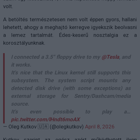
volt.
A betöltés természetesen nem volt éppen gyors, hallani
lehetett, ahogy a meghajtó kerregve igyekszik beolvasni
a lemez tartalmát. Édes-keserű nosztalgia ez a
korosztályunknak.
I connected a 3.5'' floppy drive to my
@Tesla
, and
it works.
It's nice that the Linux kernel still supports this
subsystem. The system script mounts any
detected disk drive (with some exceptions) as
external storage for Sentry/Dashcam/media
source.
It's even possible to play a…
pic.twitter.com/lHndt6moAX
— Oleg Kutkov 🇺🇦 (@olegkutkov)
April 8, 2026
Kutkov szerint az egész azért működhetett ilyen