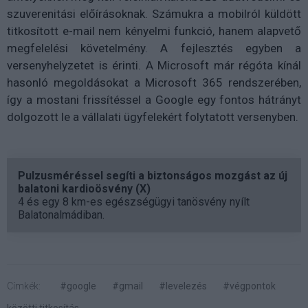
szuverenitási előírásoknak. Számukra a mobilról küldött
titkosított e-mail nem kényelmi funkció, hanem alapvető
megfelelési követelmény. A fejlesztés egyben a
versenyhelyzetet is érinti. A Microsoft már régóta kínál
hasonló megoldásokat a Microsoft 365 rendszerében,
így a mostani frissítéssel a Google egy fontos hátrányt
dolgozott le a vállalati ügyfelekért folytatott versenyben.
Pulzusméréssel segíti a biztonságos mozgást az új
balatoni kardioösvény (X)
4 és egy 8 km-es egészségügyi tanösvény nyílt
Balatonalmádiban.
Címkék:
#google
#gmail
#levelezés
#végpontok