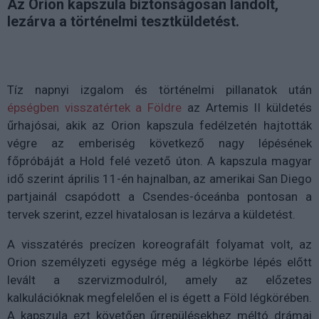
Az Orion kapszula biztonságosan landolt,
lezárva a történelmi tesztküldetést.
Tíz napnyi izgalom és történelmi pillanatok után
épségben visszatértek a Földre
az Artemis II küldetés
űrhajósai, akik az Orion kapszula fedélzetén hajtották
végre az emberiség következő nagy lépésének
főpróbáját a Hold felé vezető úton. A kapszula magyar
idő szerint április 11-én hajnalban, az amerikai San Diego
partjainál csapódott a Csendes-óceánba pontosan a
tervek szerint, ezzel hivatalosan is lezárva a küldetést.
A visszatérés precízen koreografált folyamat volt, az
Orion személyzeti egysége még a légkörbe lépés előtt
levált a szervizmodulról, amely az előzetes
kalkulációknak megfelelően el is égett a Föld légkörében.
A kapszula ezt követően űrrepülésekhez méltó drámai