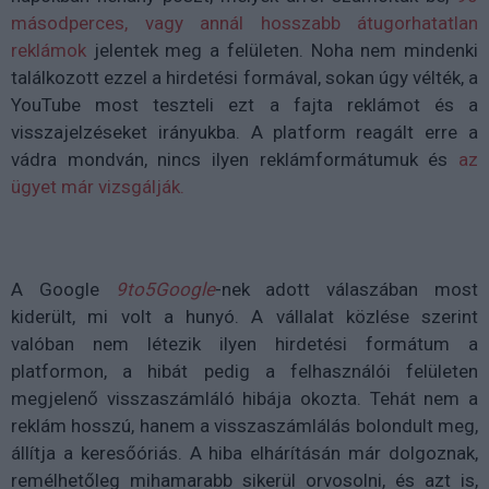
másodperces, vagy annál hosszabb átugorhatatlan
reklámok
jelentek meg a felületen. Noha nem mindenki
találkozott ezzel a hirdetési formával, sokan úgy vélték, a
YouTube most teszteli ezt a fajta reklámot és a
visszajelzéseket irányukba. A platform reagált erre a
vádra mondván, nincs ilyen reklámformátumuk és
az
ügyet már vizsgálják.
A Google
9to5Google
-nek adott válaszában most
kiderült, mi volt a hunyó. A vállalat közlése szerint
valóban nem létezik ilyen hirdetési formátum a
platformon, a hibát pedig a felhasználói felületen
megjelenő visszaszámláló hibája okozta. Tehát nem a
reklám hosszú, hanem a visszaszámlálás bolondult meg,
állítja a keresőóriás. A hiba elhárításán már dolgoznak,
remélhetőleg mihamarabb sikerül orvosolni, és azt is,