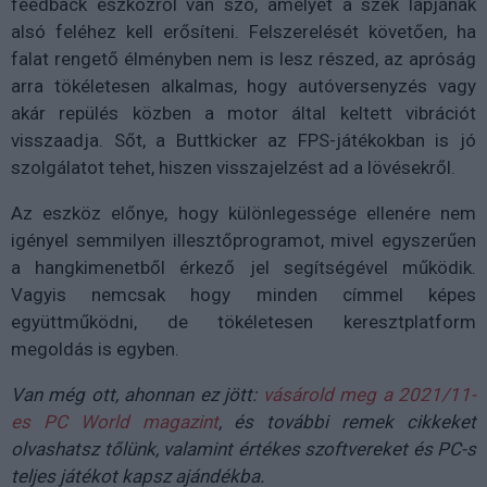
feedback eszközről van szó, amelyet a szék lapjának
alsó feléhez kell erősíteni. Felszerelését követően, ha
falat rengető élményben nem is lesz részed, az apróság
arra tökéletesen alkalmas, hogy autóversenyzés vagy
akár repülés közben a motor által keltett vibrációt
visszaadja. Sőt, a Buttkicker az FPS-játékokban is jó
szolgálatot tehet, hiszen visszajelzést ad a lövésekről.
Az eszköz előnye, hogy különlegessége ellenére nem
igényel semmilyen illesztőprogramot, mivel egyszerűen
a hangkimenetből érkező jel segítségével működik.
Vagyis nemcsak hogy minden címmel képes
együttműködni, de tökéletesen keresztplatform
megoldás is egyben.
Van még ott, ahonnan ez jött:
vásárold meg a 2021/11-
es PC World magazint
, és további remek cikkeket
olvashatsz tőlünk, valamint értékes szoftvereket és PC-s
teljes játékot kapsz ajándékba.