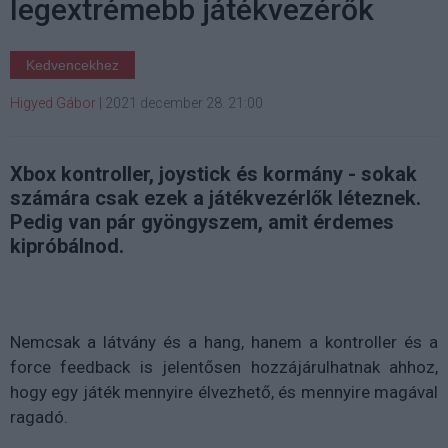
legextrémebb játékvezérők
Kedvencekhez
Higyed Gábor
|
2021 december 28. 21:00
Xbox kontroller, joystick és kormány - sokak
számára csak ezek a játékvezérlők léteznek.
Pedig van pár gyöngyszem, amit érdemes
kipróbálnod.
Nemcsak a látvány és a hang, hanem a kontroller és a
force feedback is jelentősen hozzájárulhatnak ahhoz,
hogy egy játék mennyire élvezhető, és mennyire magával
ragadó.