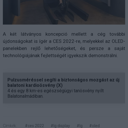
A két látványos koncepció mellett a cég további
újdonságokat is ígér a CES 2022-re, melyekkel az OLED-
panelekben rejlő lehetőségeket, és persze a saját
technológiájának fejlettségét igyekszik demonstrálni.
Pulzusméréssel segíti a biztonságos mozgást az új
balatoni kardioösvény (X)
4 és egy 8 km-es egészségügyi tanösvény nyílt
Balatonalmádiban.
Címkék:
#ces 2022
#lg display
#lg
#oled