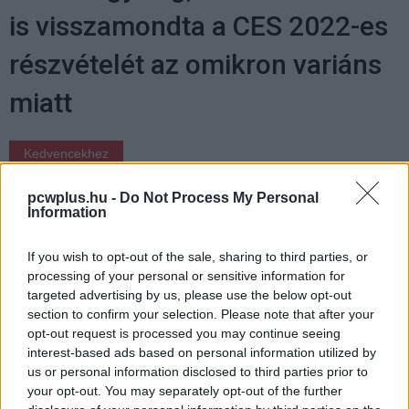
is visszamondta a CES 2022-es
részvételét az omikron variáns
miatt
Kedvencekhez
Ikker Zsolt
|
2021 december 22. 19:42
pcwplus.hu -
Do Not Process My Personal
Information
Mégsem tér vissza a rendezvény a
If you wish to opt-out of the sale, sharing to third parties, or
megszokott kerékvágásba.
processing of your personal or sensitive information for
targeted advertising by us, please use the below opt-out
section to confirm your selection. Please note that after your
opt-out request is processed you may continue seeing
interest-based ads based on personal information utilized by
A koronavírus-világjárvány kitörése miatt az idén
us or personal information disclosed to third parties prior to
kizárólag online formában tartották meg a Las Vegas-i
your opt-out. You may separately opt-out of the further
Consumer Electronics Showt, a techvilág egyik