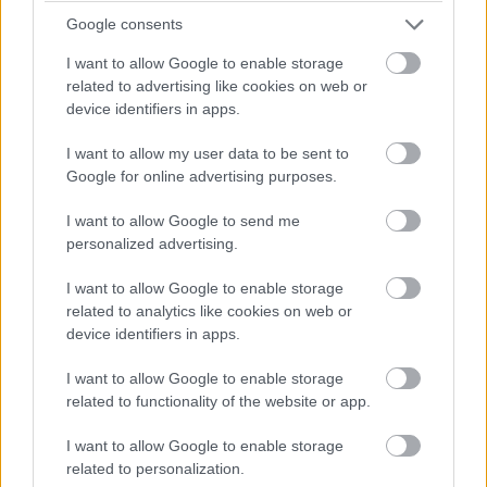
órakor tartja a saját showját, a műsor
hivatalos oldalán
Google consents
viszont már fel is tüntették, hogy csak virtuális formában
kerül sor az eseményre. Ezt érzékelteti a névváltás is, a
I want to allow Google to enable storage
bemutató ugyanis eredetileg "Executive Keynote" néven
related to advertising like cookies on web or
device identifiers in apps.
futott, de már csak "Special Adressnek" hívják a zöldek.
I want to allow my user data to be sent to
Ha túl sokan mondják vissza a megjelenést, az akár a
Google for online advertising purposes.
CES 2022 meghiúsulásához is vezethet, a szervezők
azonban eddig nem adták jelét annak, hogy erre
I want to allow Google to send me
készülnének.
personalized advertising.
"Aktívan követjük az új omikron változat körüli új
I want to allow Google to enable storage
related to analytics like cookies on web or
híreket és a tudományos eredményeket.
device identifiers in apps.
Továbbra is figyelemmel kísérjük és szükség
szerint módosítjuk a terveinket és az
I want to allow Google to enable storage
egészségügyi protokolljainkat."
related to functionality of the website or app.
- írja a show
weboldala
. A rendezvényre több mint 2100
I want to allow Google to enable storage
kiállítót várnak, akik (a látogatókat is beleértve) csak
related to personalization.