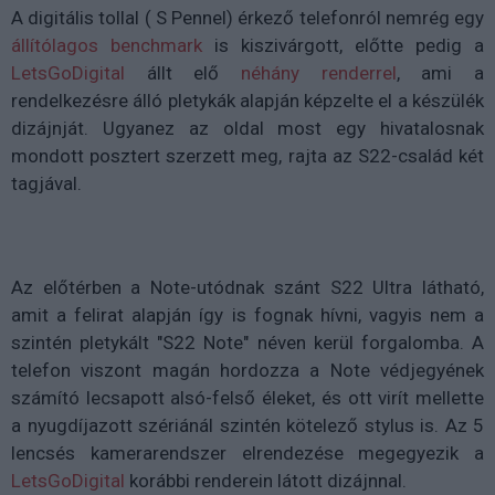
A digitális tollal ( S Pennel) érkező telefonról nemrég egy
állítólagos benchmark
is kiszivárgott, előtte pedig a
LetsGoDigital
állt elő
néhány renderrel
, ami a
rendelkezésre álló pletykák alapján képzelte el a készülék
dizájnját. Ugyanez az oldal most egy hivatalosnak
mondott posztert szerzett meg, rajta az S22-család két
tagjával.
Az előtérben a Note-utódnak szánt S22 Ultra látható,
amit a felirat alapján így is fognak hívni, vagyis nem a
szintén pletykált "S22 Note" néven kerül forgalomba. A
telefon viszont magán hordozza a Note védjegyének
számító lecsapott alsó-felső éleket, és ott virít mellette
a nyugdíjazott szériánál szintén kötelező stylus is. Az 5
lencsés kamerarendszer elrendezése megegyezik a
LetsGoDigital
korábbi renderein látott dizájnnal.