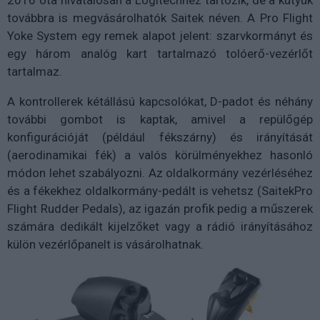
2016 óta hivatalosan a Logitechhez tartozik, de a kütyük
továbbra is megvásárolhatók Saitek néven. A Pro Flight
Yoke System egy remek alapot jelent: szarvkormányt és
egy három analóg kart tartalmazó tolóerő-vezérlőt
tartalmaz.
A kontrollerek kétállású kapcsolókat, D-padot és néhány
további gombot is kaptak, amivel a repülőgép
konfigurációját (például fékszárny) és irányítását
(aerodinamikai fék) a valós körülményekhez hasonló
módon lehet szabályozni. Az oldalkormány vezérléséhez
és a fékekhez oldalkormány-pedált is vehetsz (SaitekPro
Flight Rudder Pedals), az igazán profik pedig a műszerek
számára dedikált kijelzőket vagy a rádió irányításához
külön vezérlőpanelt is vásárolhatnak.