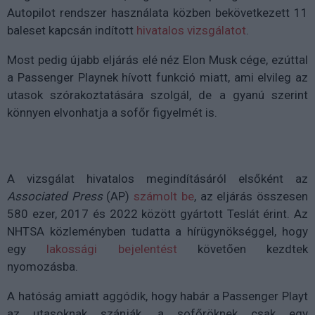
Autopilot rendszer használata közben bekövetkezett 11
baleset kapcsán indított
hivatalos vizsgálatot
.
Most pedig újabb eljárás elé néz Elon Musk cége, ezúttal
a Passenger Playnek hívott funkció miatt, ami elvileg az
utasok szórakoztatására szolgál, de a gyanú szerint
könnyen elvonhatja a sofőr figyelmét is.
A vizsgálat hivatalos megindításáról elsőként az
Associated Press
(AP)
számolt be
, az eljárás összesen
580 ezer, 2017 és 2022 között gyártott Teslát érint. Az
NHTSA közleményben tudatta a hírügynökséggel, hogy
egy
lakossági bejelentést
követően kezdtek
nyomozásba.
A hatóság amiatt aggódik, hogy habár a Passenger Playt
az utasoknak szánják, a sofőröknek csak egy