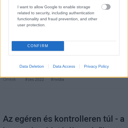
oltási igazolás birtokában léphetnek be az expó
I want to allow Google to enable storage
területére.
related to security, including authentication
functionality and fraud prevention, and other
user protection.
Pulzusméréssel segíti a biztonságos mozgást az új
balatoni kardioösvény (X)
4 és egy 8 km-es egészségügyi tanösvény nyílt
CONFIRM
Balatonalmádiban.
Data Deletion
Data Access
Privacy Policy
Címkék:
#ces 2022
#nvidia
Az egéren és kontrolleren túl - a