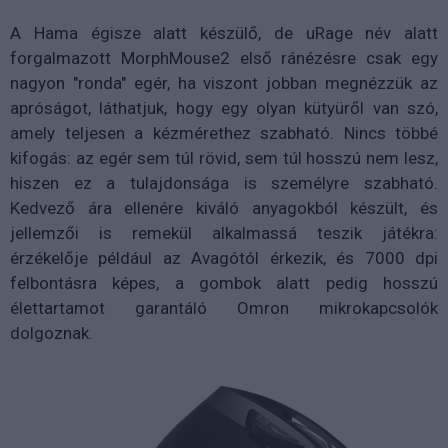
A Hama égisze alatt készülő, de uRage név alatt
forgalmazott MorphMouse2 első ránézésre csak egy
nagyon "ronda" egér, ha viszont jobban megnézzük az
apróságot, láthatjuk, hogy egy olyan kütyüről van szó,
amely teljesen a kézmérethez szabható. Nincs többé
kifogás: az egér sem túl rövid, sem túl hosszú nem lesz,
hiszen ez a tulajdonsága is személyre szabható.
Kedvező ára ellenére kiváló anyagokból készült, és
jellemzői is remekül alkalmassá teszik játékra:
érzékelője például az Avagótól érkezik, és 7000 dpi
felbontásra képes, a gombok alatt pedig hosszú
élettartamot garantáló Omron mikrokapcsolók
dolgoznak.