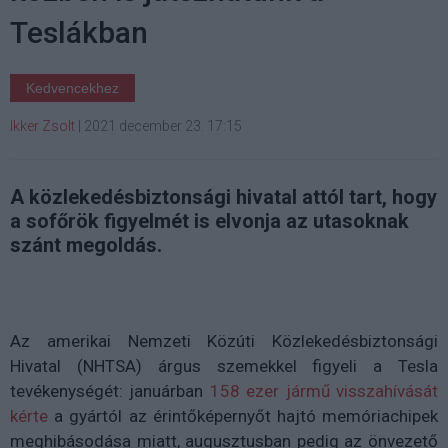
Teslákban
Kedvencekhez
Ikker Zsolt
|
2021 december 23. 17:15
A közlekedésbiztonsági hivatal attól tart, hogy
a sofőrök figyelmét is elvonja az utasoknak
szánt megoldás.
Az amerikai Nemzeti Közúti Közlekedésbiztonsági
Hivatal (NHTSA) árgus szemekkel figyeli a Tesla
tevékenységét: januárban
158 ezer jármű visszahívását
kérte
a gyártól az érintőképernyőt hajtó memóriachipek
meghibásodása miatt, augusztusban pedig az önvezető