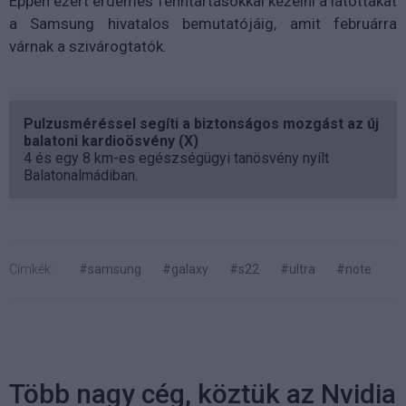
Éppen ezért érdemes fenntartásokkal kezelni a látottakat
a Samsung hivatalos bemutatójáig, amit februárra
várnak a szivárogtatók.
Pulzusméréssel segíti a biztonságos mozgást az új
balatoni kardioösvény (X)
4 és egy 8 km-es egészségügyi tanösvény nyílt
Balatonalmádiban.
Címkék:
#samsung
#galaxy
#s22
#ultra
#note
Több nagy cég, köztük az Nvidia