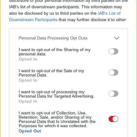
disclosure of your personal information by third parties on the
IAB’s list of downstream participants. This information may
legfontosabb rendezvényét.
also be disclosed by us to third parties on the
IAB’s List of
Downstream Participants
that may further disclose it to other
A január 5. és 8. között esedékes CES 2022 viszont a
third parties.
tervek szerint már hagyományos, élő expóként kerül
megrendezésre, ám az omikron variáns terjedésére
Please note that this website/app uses one or more Google
Personal Data Processing Opt Outs
hivatkozva most több nagy cég is visszamondta
services and may gather and store information including but
not limited to your visit or usage behaviour. You may click to
I want to opt-out of the Sharing of my
szereplését a helyszínen.
personal data.
grant or deny consent to Google and its third-party tags to
Opted In
use your data for below specified purposes in below Google
consent section.
I want to opt-out of the Sale of my
Personal Data.
A
TechRadar
összeállítása
szerint eddig az (
ex-
Opted In
Facebook
) Meta, az Amazon, a Twitter, a T-Mobile, az
I want to opt-out of processing my
Nvidia, a Pinterest, és az iHeartRadio fújt visszavonulót,
Personal Data for Targeted Advertising.
Opted In
és nincs rá garancia, hogy nem követik mások is a
példájukat.
I want to opt-out of Collection, Use,
Retention, Sale, and/or Sharing of my
Personal Data that Is Unrelated with the
Az Nvidia egyébként csak két hete
jelentette be
, hogy az
Purposes for which it was collected.
AMD-t és az Intelt megelőzve január 4-én, délután 5
Opted Out