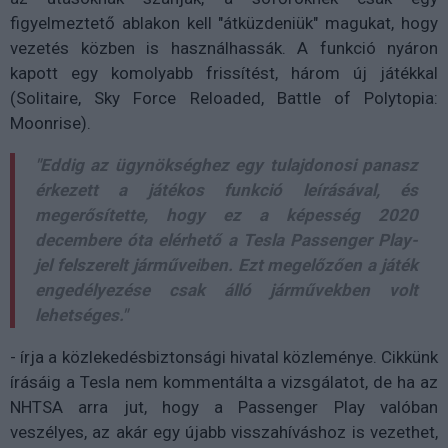
figyelmeztető ablakon kell "átküzdeniük" magukat, hogy
vezetés közben is használhassák. A funkció nyáron
kapott egy komolyabb frissítést, három új játékkal
(Solitaire, Sky Force Reloaded, Battle of Polytopia:
Moonrise).
"Eddig az ügynökséghez egy tulajdonosi panasz
érkezett a játékos funkció leírásával, és
megerősítette, hogy ez a képesség 2020
decembere óta elérhető a Tesla Passenger Play-
jel felszerelt járműveiben. Ezt megelőzően a játék
engedélyezése csak álló járművekben volt
lehetséges."
- írja a közlekedésbiztonsági hivatal közleménye. Cikkünk
írásáig a Tesla nem kommentálta a vizsgálatot, de ha az
NHTSA arra jut, hogy a Passenger Play valóban
veszélyes, az akár egy újabb visszahíváshoz is vezethet,