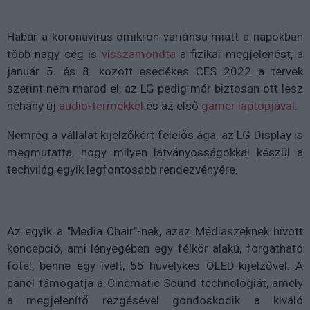
Habár a koronavírus omikron-variánsa miatt a napokban
több nagy cég is
visszamondta
a fizikai megjelenést, a
január 5. és 8. között esedékes CES 2022 a tervek
szerint nem marad el, az LG pedig már biztosan ott lesz
néhány új
audio-termékkel
és az első
gamer laptopjával
.
Nemrég a vállalat kijelzőkért felelős ága, az LG Display is
megmutatta, hogy milyen látványosságokkal készül a
techvilág egyik legfontosabb rendezvényére.
Az egyik a "Media Chair"-nek, azaz Médiaszéknek hívott
koncepció, ami lényegében egy félkör alakú, forgatható
fotel, benne egy ívelt, 55 hüvelykes OLED-kijelzővel. A
panel támogatja a Cinematic Sound technológiát, amely
a megjelenítő rezgésével gondoskodik a kiváló