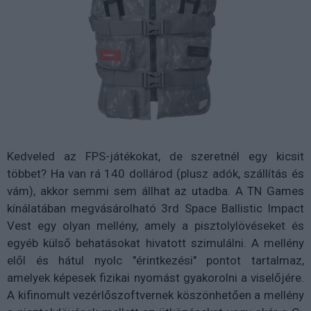
Kedveled az FPS-játékokat, de szeretnél egy kicsit
többet? Ha van rá 140 dollárod (plusz adók, szállítás és
vám), akkor semmi sem állhat az utadba. A TN Games
kínálatában megvásárolható 3rd Space Ballistic Impact
Vest egy olyan mellény, amely a pisztolylövéseket és
egyéb külső behatásokat hivatott szimulálni. A mellény
elől és hátul nyolc "érintkezési" pontot tartalmaz,
amelyek képesek fizikai nyomást gyakorolni a viselőjére.
A kifinomult vezérlőszoftvernek köszönhetően a mellény