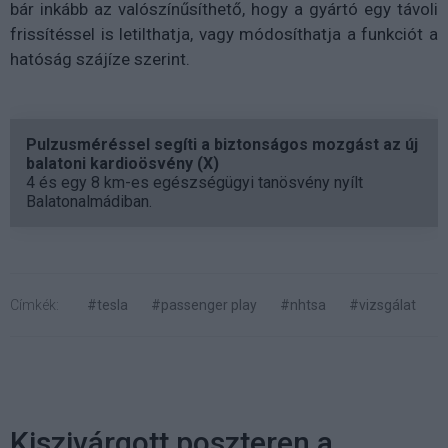
bár inkább az valószínűsíthető, hogy a gyártó egy távoli
frissítéssel is letilthatja, vagy módosíthatja a funkciót a
hatóság szájíze szerint.
Pulzusméréssel segíti a biztonságos mozgást az új
balatoni kardioösvény (X)
4 és egy 8 km-es egészségügyi tanösvény nyílt
Balatonalmádiban.
Címkék:
#tesla
#passenger play
#nhtsa
#vizsgálat
Kiszivárgott poszteren a