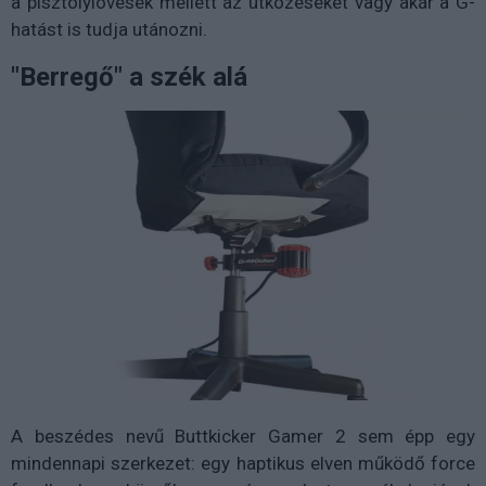
a pisztolylövések mellett az ütközéseket vagy akár a G-
hatást is tudja utánozni.
"Berregő" a szék alá
A beszédes nevű Buttkicker Gamer 2 sem épp egy
mindennapi szerkezet: egy haptikus elven működő force