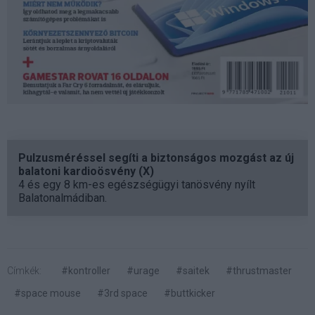
Pulzusméréssel segíti a biztonságos mozgást az új
balatoni kardioösvény (X)
4 és egy 8 km-es egészségügyi tanösvény nyílt
Balatonalmádiban.
Címkék:
#kontroller
#urage
#saitek
#thrustmaster
#space mouse
#3rd space
#buttkicker