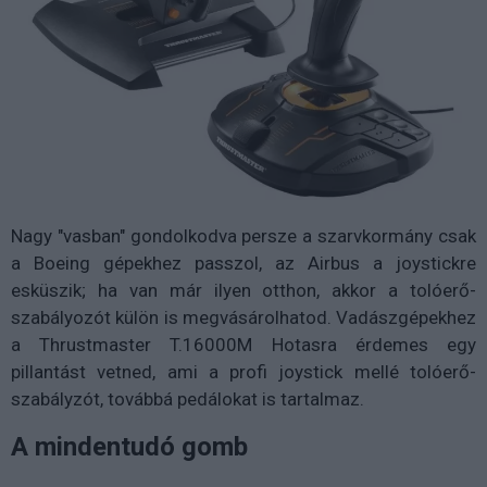
Nagy "vasban" gondolkodva persze a szarvkormány csak
a Boeing gépekhez passzol, az Airbus a joystickre
esküszik; ha van már ilyen otthon, akkor a tolóerő-
szabályozót külön is megvásárolhatod. Vadászgépekhez
a Thrustmaster T.16000M Hotasra érdemes egy
pillantást vetned, ami a profi joystick mellé tolóerő-
szabályzót, továbbá pedálokat is tartalmaz.
A mindentudó gomb