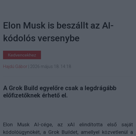
Elon Musk is beszállt az AI-
kódolós versenybe
Kedvencekhez
Hajdú Gábor
|
2026 május 18. 14:18
A Grok Build egyelőre csak a legdrágább
előfizetőknek érhető el.
Elon Musk AI-cége, az xAI elindította első saját
kódolóügynökét, a Grok Buildet, amellyel közvetlenül a