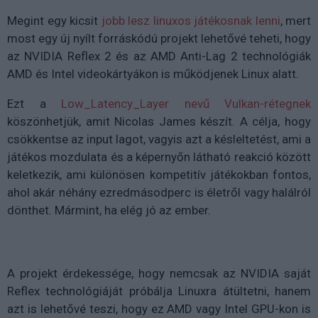
Megint egy kicsit
jobb lesz linuxos játékosnak lenni
, mert
most egy új nyílt forráskódú projekt lehetővé teheti, hogy
az NVIDIA Reflex 2 és az AMD Anti-Lag 2 technológiák
AMD és Intel videokártyákon is működjenek Linux alatt.
Ezt a
Low_Latency_Layer nevű Vulkan-rétegnek
köszönhetjük, amit Nicolas James készít. A célja, hogy
csökkentse az input lagot, vagyis azt a késleltetést, ami a
játékos mozdulata és a képernyőn látható reakció között
keletkezik, ami különösen kompetitív játékokban fontos,
ahol akár néhány ezredmásodperc is életről vagy halálról
dönthet. Mármint, ha elég jó az ember.
A projekt érdekessége, hogy nemcsak az NVIDIA saját
Reflex technológiáját próbálja Linuxra átültetni, hanem
azt is lehetővé teszi, hogy ez AMD vagy Intel GPU-kon is