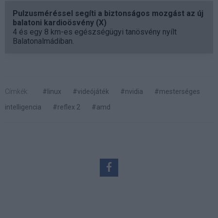
Pulzusméréssel segíti a biztonságos mozgást az új
balatoni kardioösvény (X)
4 és egy 8 km-es egészségügyi tanösvény nyílt
Balatonalmádiban.
Címkék:
#linux
#videójáték
#nvidia
#mesterséges
intelligencia
#reflex 2
#amd