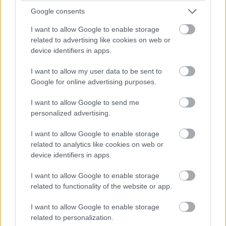
Google consents
A vásárlók sok helyen egész éjszaka, sőt napokon
I want to allow Google to enable storage
keresztül sorban álltak az üzletek előtt és a helyzet több
related to advertising like cookies on web or
városban is kezelhetetlenné vált. Rendőrséget kellett
device identifiers in apps.
hívni több helyen is, Birminghamben oszlatási rendeletet
I want to allow my user data to be sent to
vezettek be, Cardiffban egy 25 éves férfit őrizetbe is
Google for online advertising purposes.
vettek, Londonban pedig rendőrkutyákat is bevetettek.
I want to allow Google to send me
A közösségi médiában terjedő videókon az látszik, hogy
personalized advertising.
emberek próbálnak áttörni a biztonsági személyzeten,
I want to allow Google to enable storage
Manchesterben pedig állítólag verekedés is kitört a
related to analytics like cookies on web or
Trafford Centre bevásárlóközpontban.
device identifiers in apps.
Fight broke out in Milan over the Swatch x AP
I want to allow Google to enable storage
"Royal Pop" Collection 😳
related to functionality of the website or app.
pic.twitter.com/I0GE6Luens
— JustFreshKicks (@JustFreshKicks)
May 16, 2026
I want to allow Google to enable storage
related to personalization.