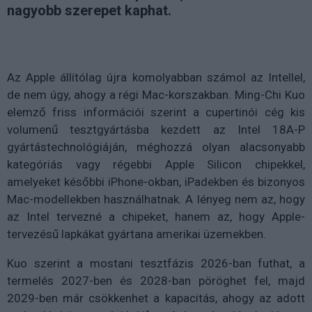
nagyobb szerepet kaphat.
Az Apple állítólag újra komolyabban számol az Intellel,
de nem úgy, ahogy a régi Mac-korszakban. Ming-Chi Kuo
elemző friss információi szerint a cupertinói cég kis
volumenű tesztgyártásba kezdett az Intel 18A-P
gyártástechnológiáján, méghozzá olyan alacsonyabb
kategóriás vagy régebbi Apple Silicon chipekkel,
amelyeket későbbi iPhone-okban, iPadekben és bizonyos
Mac-modellekben használhatnak. A lényeg nem az, hogy
az Intel tervezné a chipeket, hanem az, hogy Apple-
tervezésű lapkákat gyártana amerikai üzemekben.
Kuo szerint a mostani tesztfázis 2026-ban futhat, a
termelés 2027-ben és 2028-ban pöröghet fel, majd
2029-ben már csökkenhet a kapacitás, ahogy az adott