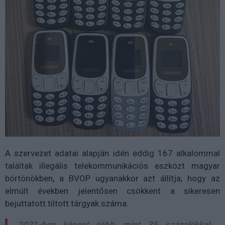
A szervezet adatai alapján idén eddig 167 alkalommal
találtak illegális telekommunikációs eszközt magyar
börtönökben, a BVOP ugyanakkor azt állítja, hogy az
elmúlt években jelentősen csökkent a sikeresen
bejuttatott tiltott tárgyak száma.
2021-hez képest több mint 35 százalékkal