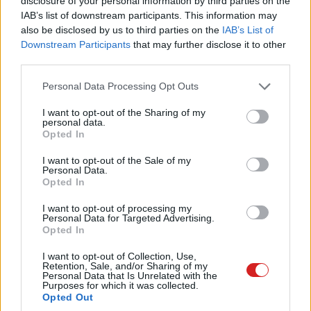
disclosure of your personal information by third parties on the
megjelenésének napján, több helyen pedig
IAB’s list of downstream participants. This information may
erőszakig fajult a helyzet.
also be disclosed by us to third parties on the
IAB’s List of
Downstream Participants
that may further disclose it to other
third parties.
Please note that this website/app uses one or more Google
Personal Data Processing Opt Outs
Komoly káoszt okozott Európában és az Egyesült
services and may gather and store information including but
Államokban a Swatch új limitált órakollekciójának
not limited to your visit or usage behaviour. You may click to
I want to opt-out of the Sharing of my
personal data.
grant or deny consent to Google and its third-party tags to
megjelenése, ami odáig fajult, hogy több brit és európai
Opted In
use your data for below specified purposes in below Google
üzletét is kénytelen volt bezárni, miután a Royal Pop
consent section.
I want to opt-out of the Sale of my
kollekció nem a legjobbat hozta ki az emberekből.
Personal Data.
Opted In
Az órák az Audemars Piguet luxusmárkával közös
I want to opt-out of processing my
együttműködésben készültek, és hivatalosan körülbelül
Personal Data for Targeted Advertising.
150 ezer forintos áron kerültek boltokba, de
Opted In
természetesen a másodlagos piacon azonnal elszálltak
I want to opt-out of Collection, Use,
az árak és egyes példányokat már több mint 1,3 millió
Retention, Sale, and/or Sharing of my
Personal Data that Is Unrelated with the
forintért hirdetnek az interneten.
Purposes for which it was collected.
Opted Out