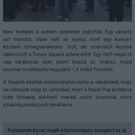
New Yorkban is extrém jelenetek zajlottak. Egy vásárló
azt mondta, olyan volt az egész, mint egy koncert
közbeni tömegverekedés. Volt, aki szerdától kezdve
táborozott a Times Square üzlete előtt. Egy férfi végül öt
nap várakozás után jutott hozzá az órához, majd
azonnal továbbadta nagyjából 1,4 millió forintért.
A Swatch később közleményben kérte a vásárlókat, hogy
ne rohanják meg az üzleteket, mert a Royal Pop kollekció
több hónapig elérhető marad, ezért szerintük nincs
szükség pánikszerű vásárlásra.
Pulzusméréssel segíti a biztonságos mozgást az új