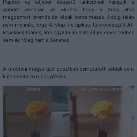
Papíron ez teljesen ésszerű funkciónak hangzik, a
gondot azonban az okozta, hogy a Sony által
megosztott promóciós képek borzalmasak. Addig talán
nem mennék, hogy AI slop, de tipikus, túlprocesszált AI-
képeknek tűnnek, ami egyáltalán nem áll jól egyik cégnek
sem és főleg nem a Sonynak.
A mostani magyarázó posztban bemutatott példák sem
különösebben meggyőzőek.