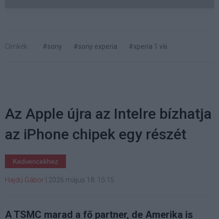
Címkék:
#sony
#sony experia
#xperia 1 viii
Az Apple újra az Intelre bízhatja
az iPhone chipek egy részét
Kedvencekhez
Hajdú Gábor
|
2026 május 18. 15:15
A TSMC marad a fő partner, de Amerika is