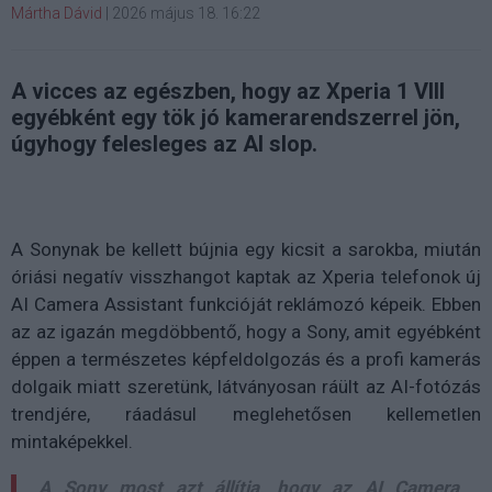
Mártha Dávid
|
2026 május 18. 16:22
A vicces az egészben, hogy az Xperia 1 VIII
egyébként egy tök jó kamerarendszerrel jön,
úgyhogy felesleges az AI slop.
A Sonynak be kellett bújnia egy kicsit a sarokba, miután
óriási negatív visszhangot kaptak az Xperia telefonok új
AI Camera Assistant funkcióját reklámozó képeik. Ebben
az az igazán megdöbbentő, hogy a Sony, amit egyébként
éppen a természetes képfeldolgozás és a profi kamerás
dolgaik miatt szeretünk, látványosan ráült az AI-fotózás
trendjére, ráadásul meglehetősen kellemetlen
mintaképekkel.
A Sony most azt állítja, hogy az AI Camera