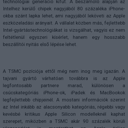
technológiai generáció kifut. A beszámoló alapján az
Intelhez kerülő chipek nagyjából 80 százaléka iPhone-
okba szánt lapka lehet, ami nagyjából leköveti az Apple
eszközeladási arányait. A vállalat közben más, fejlettebb
Intel-gyártástechnológiákat is vizsgálhat, vagyis ez nem
feltétlenül egyszeri kísérlet, hanem egy hosszabb
beszállítói nyitás első lépése lehet.
A TSMC pozíciója ettől még nem inog meg igazán. A
tajvani gyártó várhatóan továbbra is az Apple
legfontosabb partnere marad, különösen a
csúcskategóriás iPhone-ok, iPadek és MacBookok
legfejlettebb chipjeinél. A mostani információk szerint
az Intel inkább az alacsonyabb kategóriás, régebbi vagy
kevésbé kritikus Apple Silicon modelleknél kaphat
szerepet, miközben a TSMC akár 90 százalék körüli