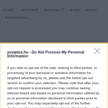
Címkék:
#microsoft
#windows 11
#edge
#jelszó
#adatvédelem
Az emberek egymást ütik és
pcwplus.hu -
Do Not Process My Personal
Information
tapossák az új Swatch óráért
If you wish to opt-out of the sale, sharing to third parties, or
processing of your personal or sensitive information for
Kedvencekhez
targeted advertising by us, please use the below opt-out
section to confirm your selection. Please note that after your
Mártha Dávid
|
2026 május 18. 17:32
opt-out request is processed you may continue seeing
interest-based ads based on personal information utilized by
us or personal information disclosed to third parties prior to
Európában és Amerikában is iszonyatos sorok
your opt-out. You may separately opt-out of the further
alakultak ki a boltok előtt a Royal Pop