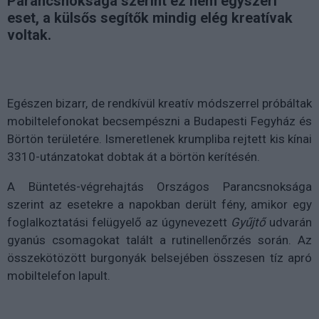
Parancsnoksága szerint ez nem egyszeri
eset, a külsős segítők mindig elég kreatívak
voltak.
Egészen bizarr, de rendkívül kreatív módszerrel próbáltak
mobiltelefonokat becsempészni a Budapesti Fegyház és
Börtön területére. Ismeretlenek krumpliba rejtett kis kínai
3310-utánzatokat dobtak át a börtön kerítésén.
A Büntetés-végrehajtás Országos Parancsnoksága
szerint az esetekre a napokban derült fény, amikor egy
foglalkoztatási felügyelő az úgynevezett
Gyűjtő
udvarán
gyanús csomagokat talált a rutinellenőrzés során. Az
összekötözött burgonyák belsejében összesen tíz apró
mobiltelefon lapult.