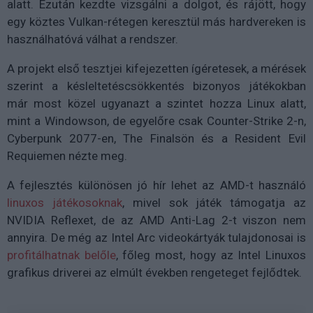
alatt. Ezután kezdte vizsgálni a dolgot, és rájött, hogy
egy köztes Vulkan-rétegen keresztül más hardvereken is
használhatóvá válhat a rendszer.
A projekt első tesztjei kifejezetten ígéretesek, a mérések
szerint a késleltetéscsökkentés bizonyos játékokban
már most közel ugyanazt a szintet hozza Linux alatt,
mint a Windowson, de egyelőre csak Counter-Strike 2-n,
Cyberpunk 2077-en, The Finalsön és a Resident Evil
Requiemen nézte meg.
A fejlesztés különösen jó hír lehet az AMD-t használó
linuxos játékosoknak
, mivel sok játék támogatja az
NVIDIA Reflexet, de az AMD Anti-Lag 2-t viszon nem
annyira. De még az Intel Arc videokártyák tulajdonosai is
profitálhatnak belőle
, főleg most, hogy az Intel Linuxos
grafikus driverei az elmúlt években rengeteget fejlődtek.