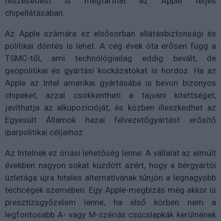
részesedést is megtarthat az Apple teljes
chipellátásában.
Az Apple számára ez elsősorban ellátásbiztonsági és
politikai döntés is lehet. A cég évek óta erősen függ a
TSMC-től, ami technológiailag eddig bevált, de
geopolitikai és gyártási kockázatokat is hordoz. Ha az
Apple az Intel amerikai gyártásába is bevon bizonyos
chipeket, azzal csökkentheti a tajvani kitettséget,
javíthatja az alkupozícióját, és közben illeszkedhet az
Egyesült Államok hazai félvezetőgyártást erősítő
iparpolitikai céljaihoz.
Az Intelnek ez óriási lehetőség lenne. A vállalat az elmúlt
években nagyon sokat küzdött azért, hogy a bérgyártói
üzletága újra hiteles alternatívának tűnjön a legnagyobb
techcégek szemében. Egy Apple-megbízás még akkor is
presztízsgyőzelem lenne, ha első körben nem a
legfontosabb A- vagy M-szériás csúcslapkák kerülnének