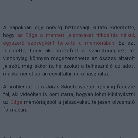
A napokban egy norvég biztonsági kutató kiderítette,
hogy
az Edge a mentett jelszavakat titkosítás nélkül,
egyszerű szövegként tartotta a memóriában
. Ez azt
jelentette, hogy aki hozzáfért a számítógéphez, az
viszonylag könnyen megszerezhette az összes eltárolt
jelszót, még akkor is, ha azokat a felhasználó az adott
munkamenet során egyáltalán nem használta.
A problémát Tom Jøran Sønstebyseter Rønning fedezte
fel, aki videóban is bemutatta, hogyan lehet kibányászni
az
Edge
memóriájából a jelszavakat, teljesen olvasható
formában.