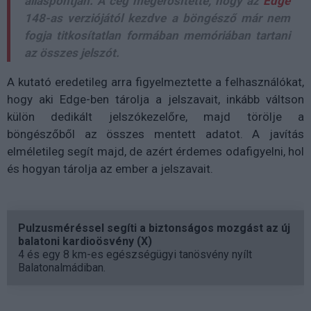
álláspontján. A cég megerősítette, hogy az
Edge
148-as verziójától kezdve a böngésző már nem
fogja titkosítatlan formában memóriában tartani
az összes jelszót.
A kutató eredetileg arra figyelmeztette a felhasználókat,
hogy aki Edge-ben tárolja a jelszavait, inkább váltson
külön dedikált jelszókezelőre, majd törölje a
böngészőből az összes mentett adatot. A javítás
elméletileg segít majd, de azért érdemes odafigyelni, hol
és hogyan tárolja az ember a jelszavait.
Pulzusméréssel segíti a biztonságos mozgást az új
balatoni kardioösvény (X)
4 és egy 8 km-es egészségügyi tanösvény nyílt
Balatonalmádiban.