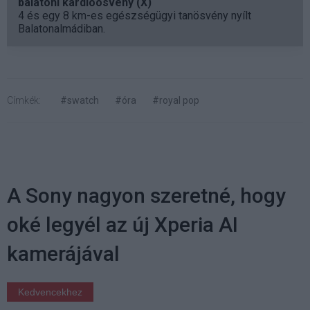
balatoni kardioösvény (X)
4 és egy 8 km-es egészségügyi tanösvény nyílt
Balatonalmádiban.
Címkék:
#swatch
#óra
#royal pop
A Sony nagyon szeretné, hogy
oké legyél az új Xperia AI
kamerájával
Kedvencekhez