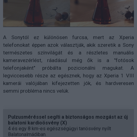
A Sonytól ez különösen furcsa, mert az Xperia
telefonokat éppen azok választják, akik szeretik a Sony
természetes színvilágát és a részletes manuális
kameravezérlést, ráadásul még ők is a "fotósok
telefonjaként" próbálta pozicionálni magukat. A
legviccesebb része az egésznek, hogy az Xperia 1 VIII
kamerái valójában kifejezetten jók, és hardveresen
semmi probléma nincs velük.
Pulzusméréssel segíti a biztonságos mozgást az új
balatoni kardioösvény (X)
4 és egy 8 km-es egészségügyi tanösvény nyílt
Balatonalmádiban.