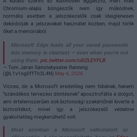
A kutató szerint ez különösen aggasztó, mert más
Chromium-alapú böngészők nem így működnek,
normális esetben a jelszókezelők csak ideiglenesen
dekódolják a jelszavakat használat közben, majd törlik
őket a memóriából.
Microsoft Edge loads all your saved passwords
into memory in cleartext — even when you’re not
using them.
pic.twitter.com/ci0ZLEYFLB
— Tom Jøran Sønstebyseter Rønning
(@L1v1ng0ffTh3L4N)
May 4, 2026
Vicces, de a Microsoft eredetileg nem hibának, hanem
"szándékos tervezési döntésnek" aposztrofálta a dolgot,
ami értelemszerűen sok biztonsági szakértőnél kiverte a
biztosítékot, mivel így a jelszókezelő védelme
gyakorlatilag megkerülhető volt.
Most azonban a Microsoft változtatott az