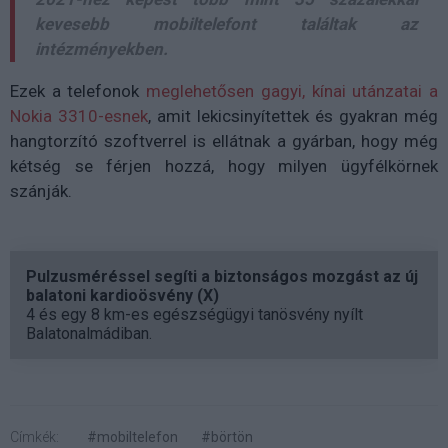
kevesebb mobiltelefont találtak az
intézményekben.
Ezek a telefonok
meglehetősen gagyi, kínai utánzatai a
Nokia 3310-esnek
, amit lekicsinyítettek és gyakran még
hangtorzító szoftverrel is ellátnak a gyárban, hogy még
kétség se férjen hozzá, hogy milyen ügyfélkörnek
szánják.
Pulzusméréssel segíti a biztonságos mozgást az új
balatoni kardioösvény (X)
4 és egy 8 km-es egészségügyi tanösvény nyílt
Balatonalmádiban.
Címkék:
#mobiltelefon
#börtön