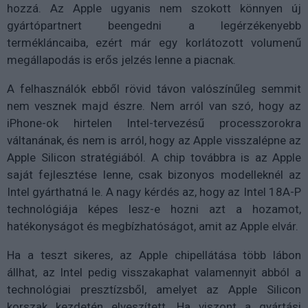
hozzá. Az Apple ugyanis nem szokott könnyen új
gyártópartnert beengedni a legérzékenyebb
termékláncaiba, ezért már egy korlátozott volumenű
megállapodás is erős jelzés lenne a piacnak.
A felhasználók ebből rövid távon valószínűleg semmit
nem vesznek majd észre. Nem arról van szó, hogy az
iPhone-ok hirtelen Intel-tervezésű processzorokra
váltanának, és nem is arról, hogy az Apple visszalépne az
Apple Silicon stratégiából. A chip továbbra is az Apple
saját fejlesztése lenne, csak bizonyos modelleknél az
Intel gyárthatná le. A nagy kérdés az, hogy az Intel 18A-P
technológiája képes lesz-e hozni azt a hozamot,
hatékonyságot és megbízhatóságot, amit az Apple elvár.
Ha a teszt sikeres, az Apple chipellátása több lábon
állhat, az Intel pedig visszakaphat valamennyit abból a
technológiai presztízsből, amelyet az Apple Silicon
korszak kezdetén elveszített. Ha viszont a gyártási