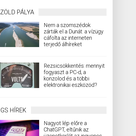
ZÖLD PÁLYA
Nem a szomszédok
zárták el a Dunát: a vízügy
cáfolta az interneten
terjedő álhíreket
Rezsicsökkentés: mennyit
fogyaszt a PC-d, a
konzolod és a többi
elektronikai eszközöd?
GS HÍREK
Nagyot lép előre a
ChatGPT, eltűnik az
üzenetkorlát az ingyenes