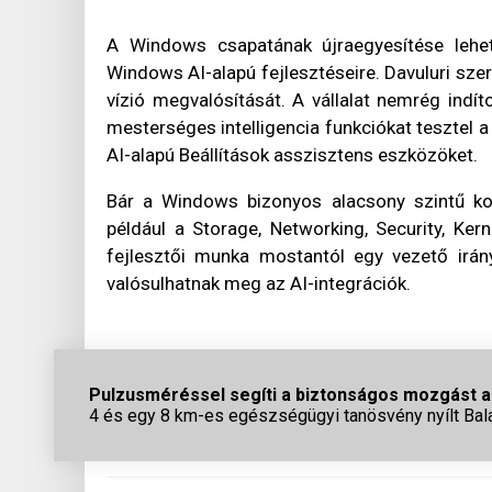
A Windows csapatának újraegyesítése lehet
Windows AI-alapú fejlesztéseire. Davuluri sze
vízió megvalósítását. A vállalat nemrég indí
mesterséges intelligencia funkciókat tesztel 
AI-alapú Beállítások asszisztens eszközöket.
Bár a Windows bizonyos alacsony szintű kom
például a Storage, Networking, Security, Kern
fejlesztői munka mostantól egy vezető irány
valósulhatnak meg az AI-integrációk.
Pulzusméréssel segíti a biztonságos mozgást az
4 és egy 8 km-es egészségügyi tanösvény nyílt Bal