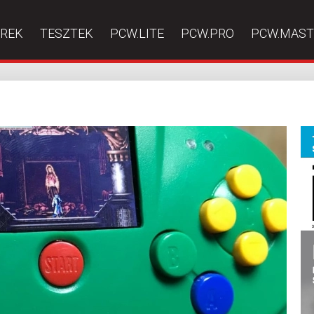
ÍREK
TESZTEK
PCW.LITE
PCW.PRO
PCW.MAST