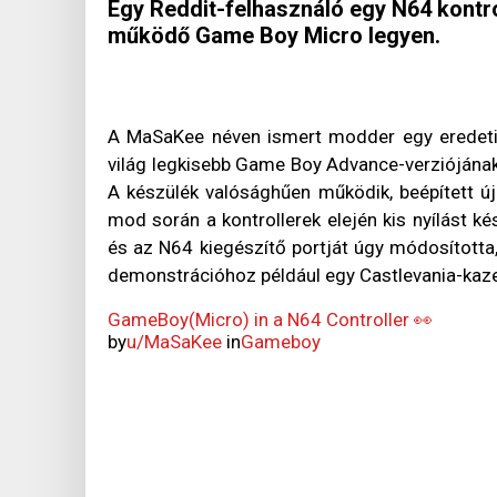
Egy Reddit-felhasználó egy N64 kontrol
működő Game Boy Micro legyen.
A MaSaKee néven ismert modder egy eredeti z
világ legkisebb Game Boy Advance-verziójának 
A készülék valósághűen működik, beépített újr
mod során a kontrollerek elején kis nyílást k
és az N64 kiegészítő portját úgy módosította,
demonstrációhoz például egy Castlevania-kazett
GameBoy(Micro) in a N64 Controller 👀
by
u/MaSaKee
in
Gameboy