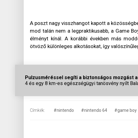
A poszt nagy visszhangot kapott a közösségben
mod talán nem a legpraktikusabb, a Game Boy 
élményt kínál. A korábbi években más modde
ötvöző különleges alkotásokat, így valószínűleg
Pulzusméréssel segíti a biztonságos mozgást az
4 és egy 8 km-es egészségügyi tanösvény nyílt Bal
Címkék:
#nintendo
#nintendo 64
#game boy 