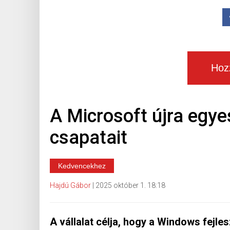
Hoz
A Microsoft újra egye
csapatait
Kedvencekhez
Hajdú Gábor
|
2025 október 1. 18:18
A vállalat célja, hogy a Windows fejle