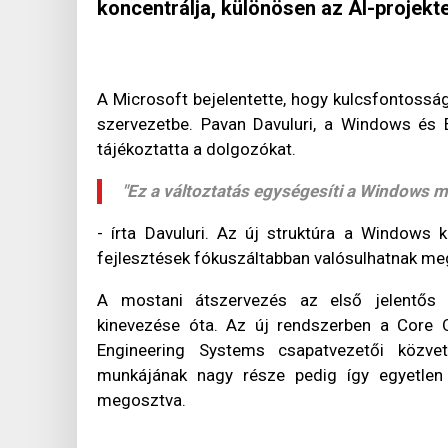
koncentrálja, különösen az AI-projek
A Microsoft bejelentette, hogy kulcsfontossá
szervezetbe. Pavan Davuluri, a Windows és 
tájékoztatta a dolgozókat.
"Ez a változtatás egységesíti a Windows m
- írta Davuluri. Az új struktúra a Windows k
fejlesztések fókuszáltabban valósulhatnak me
A mostani átszervezés az első jelentős v
kinevezése óta. Az új rendszerben a Core O
Engineering Systems csapatvezetői közvet
munkájának nagy része pedig így egyetlen 
megosztva.