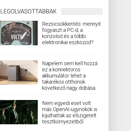
LEGOLVASOTTABBAK
Rezsicsökkentés: mennyit
fogyaszt a PC-d, a
konzolod és a többi
elektronikai eszközöd?
Napelem sem kell hozzá:
ez a konnektoros
akkumulátor lehet a
takarékos otthonok
következő nagy dobása
Nem egyedi eset volt:
más OpenAI-ügynökök is
kijuthattak az elszigetelt
tesztkörnyezetből