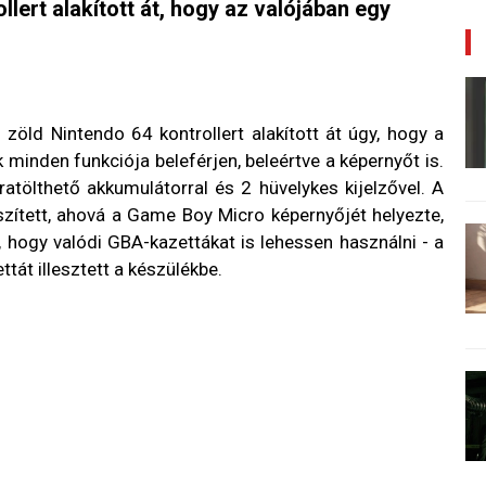
lert alakított át, hogy az valójában egy
öld Nintendo 64 kontrollert alakított át úgy, hogy a
minden funkciója beleférjen, beleértve a képernyőt is.
atölthető akkumulátorral és 2 hüvelykes kijelzővel. A
észített, ahová a Game Boy Micro képernyőjét helyezte,
 hogy valódi GBA-kazettákat is lehessen használni - a
át illesztett a készülékbe.