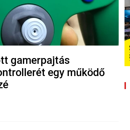
tott gamerpajtás
ontrollerét egy működő
zé