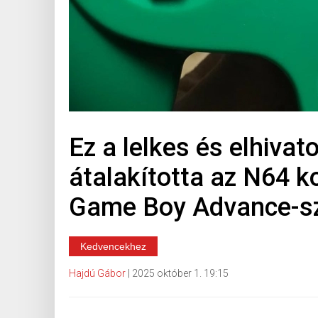
Ez a lelkes és elhiva
átalakította az N64 k
Game Boy Advance-s
Kedvencekhez
Hajdú Gábor
|
2025 október 1. 19:15