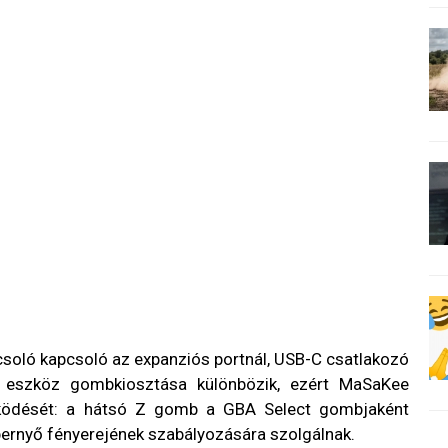
csoló kapcsoló az expanziós portnál, USB-C csatlakozó
t eszköz gombkiosztása különbözik, ezért MaSaKee
űködését: a hátsó Z gomb a GBA Select gombjaként
pernyő fényerejének szabályozására szolgálnak.