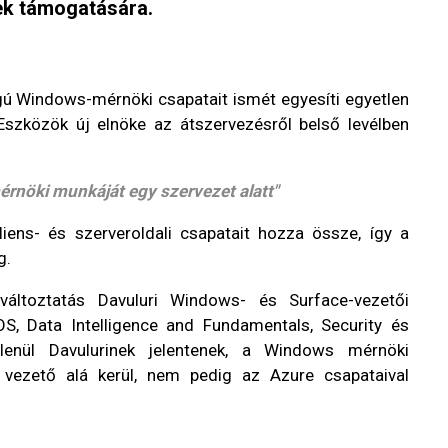
tek támogatására.
gú Windows-mérnöki csapatait ismét egyesíti egyetlen
Eszközök új elnöke az átszervezésről belső levélben
érnöki munkáját egy szervezet alatt"
liens- és szerveroldali csapatait hozza össze, így a
g.
áltoztatás Davuluri Windows- és Surface-vezetői
S, Data Intelligence and Fundamentals, Security és
lenül Davulurinek jelentenek, a Windows mérnöki
vezető alá kerül, nem pedig az Azure csapataival