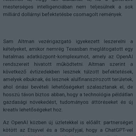
mesterséges intelligenciában nem teljesülnek a sok
milliárd dollárnyi befektetésbe csomagolt remények.
Sam Altman vezérigazgató igyekezett leszerelni a
kételyeket, amikor nemrég Texasban meglátogatott egy
hatalmas adatközpont-komplexumot, amely az OpenAI
rendszereit hivatott működtetni. Altman szerint a
következő évtizedekben lesznek túlzott befektetések,
amelyek elbuknak, és lesznek alulfinanszírozott területek,
ahol óriási bevételi lehetőségeket szalasztanak el, de
hosszú távon biztos abban, hogy a technológia példátlan
gazdasági növekedést, tudományos áttöréseket és új
kreatív lehetőségeket hoz.
Az OpenAI közben új üzletekkel is előállt: partnerséget
kötött az Etsyvel és a Shopifyjal, hogy a ChatGPT-vel