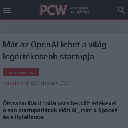
Már az OpenAI lehet a világ
legértékesebb startupja
Kedvencekhez
Vörös Lóránd
|
2025 október 4. 07:03
Ötszázmilliárd dollárosra becsült értékével
olyan startupóriások előtt áll, mint a SpaceX
és a ByteDance.