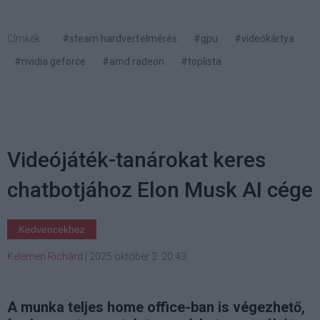
Címkék:
#steam hardverfelmérés
#gpu
#videókártya
#nvidia geforce
#amd radeon
#toplista
Videójáték-tanárokat keres
chatbotjához Elon Musk AI cége
Kedvencekhez
Kelemen Richárd
|
2025 október 3. 20:43
A munka teljes home office-ban is végezhető,