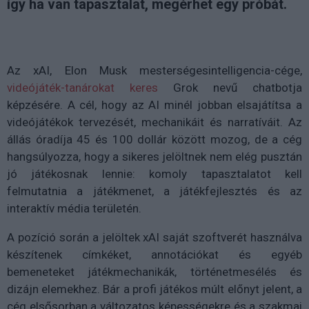
így ha van tapasztalat, megérhet egy próbát.
Az xAI, Elon Musk mesterségesintelligencia-cége,
videójáték-tanárokat keres
Grok nevű chatbotja
képzésére. A cél, hogy az AI minél jobban elsajátítsa a
videójátékok tervezését, mechanikáit és narratíváit. Az
állás óradíja 45 és 100 dollár között mozog, de a cég
hangsúlyozza, hogy a sikeres jelöltnek nem elég pusztán
jó játékosnak lennie: komoly tapasztalatot kell
felmutatnia a játékmenet, a játékfejlesztés és az
interaktív média területén.
A pozíció során a jelöltek xAI saját szoftverét használva
készítenek címkéket, annotációkat és egyéb
bemeneteket játékmechanikák, történetmesélés és
dizájn elemekhez. Bár a profi játékos múlt előnyt jelent, a
cég elsősorban a változatos képességekre és a szakmai