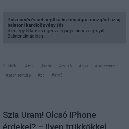
Pulzusméréssel segíti a biztonságos mozgást az új
balatoni kardioösvény (X)
4 és egy 8 km-es egészségügyi tanösvény nyílt
Balatonalmádiban.
Címkék:
#msi
#amd
#zen 6
#cpu
#processzor
#architektúra
#pc
#am5
Szia Uram! Olcsó iPhone
érdekel? – ilyen trükkökkel