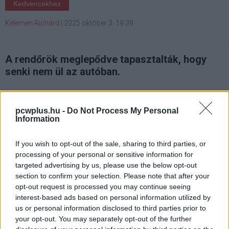
Kedvencekhez
Kelemen Richárd
|
2025 október 3. 19:39
A rendőrök meglepődve tapasztalták, hogy
senki nem ül az autóban.
pcwplus.hu -
Do Not Process My Personal
Information
A Google tulajdonában álló Waymo egyre szélesebb körű
kísérleteket folytat önvezető autóival, amelyek egyre
If you wish to opt-out of the sale, sharing to third parties, or
inkább úgy viselkednek, mint az emberi sofőrök. Bár a
processing of your personal or sensitive information for
technológia fejlődése lenyűgöző, nem minden
targeted advertising by us, please use the below opt-out
következménye pozitív: a legújabb jelentések szerint a
section to confirm your selection. Please note that after your
robottaxik által elkövetett közlekedési hibák miatt már a
opt-out request is processed you may continue seeing
rendőröknek is közbe kellett lépniük Kaliforniában - írja a
interest-based ads based on personal information utilized by
us or personal information disclosed to third parties prior to
Futurism
.
your opt-out. You may separately opt-out of the further