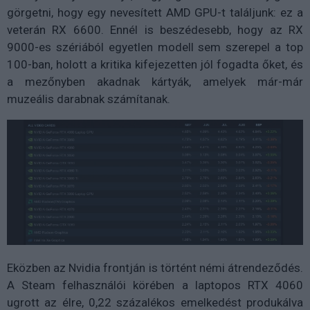
görgetni, hogy egy nevesített AMD GPU-t találjunk: ez a
veterán RX 6600. Ennél is beszédesebb, hogy az RX
9000-es szériából egyetlen modell sem szerepel a top
100-ban, holott a kritika kifejezetten jól fogadta őket, és
a mezőnyben akadnak kártyák, amelyek már-már
muzeális darabnak számítanak.
Eközben az Nvidia frontján is történt némi átrendeződés.
A Steam felhasználói körében a laptopos RTX 4060
ugrott az élre, 0,22 százalékos emelkedést produkálva