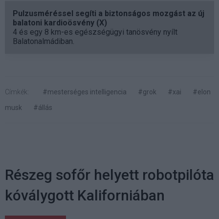
Pulzusméréssel segíti a biztonságos mozgást az új
balatoni kardioösvény (X)
4 és egy 8 km-es egészségügyi tanösvény nyílt
Balatonalmádiban.
Címkék:
#mesterséges intelligencia
#grok
#xai
#elon
musk
#állás
Részeg sofőr helyett robotpilóta
kóválygott Kaliforniában