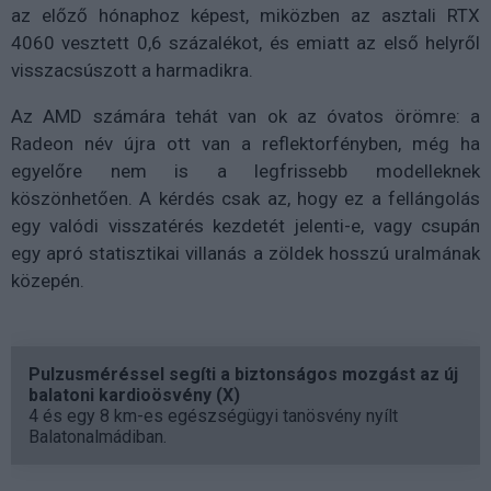
az előző hónaphoz képest, miközben az asztali RTX
4060 vesztett 0,6 százalékot, és emiatt az első helyről
visszacsúszott a harmadikra.
Az AMD számára tehát van ok az óvatos örömre: a
Radeon név újra ott van a reflektorfényben, még ha
egyelőre nem is a legfrissebb modelleknek
köszönhetően. A kérdés csak az, hogy ez a fellángolás
egy valódi visszatérés kezdetét jelenti-e, vagy csupán
egy apró statisztikai villanás a zöldek hosszú uralmának
közepén.
Pulzusméréssel segíti a biztonságos mozgást az új
balatoni kardioösvény (X)
4 és egy 8 km-es egészségügyi tanösvény nyílt
Balatonalmádiban.