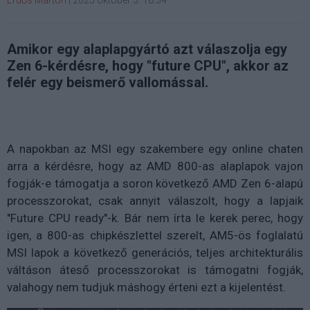
Amikor egy alaplapgyártó azt válaszolja egy
Zen 6-kérdésre, hogy "future CPU", akkor az
felér egy beismerő vallomással.
A napokban az MSI egy szakembere egy online chaten
arra a kérdésre, hogy az AMD 800-as alaplapok vajon
fogják-e támogatja a soron következő AMD Zen 6-alapú
processzorokat, csak annyit válaszolt, hogy a lapjaik
"Future CPU ready"-k. Bár nem írta le kerek perec, hogy
igen, a 800-as chipkészlettel szerelt, AM5-ös foglalatú
MSI lapok a következő generációs, teljes architekturális
váltáson áteső processzorokat is támogatni fogják,
valahogy nem tudjuk máshogy érteni ezt a kijelentést.