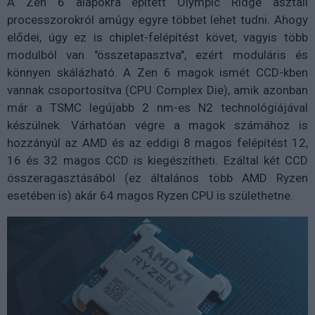
A Zen 6 alapokra épített Olympic Ridge asztali
processzorokról amúgy egyre többet lehet tudni. Ahogy
elődei, úgy ez is chiplet-felépítést követ, vagyis több
modulból van "összetapasztva", ezért moduláris és
könnyen skálázható. A Zen 6 magok ismét CCD-kben
vannak csoportosítva (CPU Complex Die), amik azonban
már a TSMC legújabb 2 nm-es N2 technológiájával
készülnek. Várhatóan végre a magok számához is
hozzányúl az AMD és az eddigi 8 magos felépítést 12,
16 és 32 magos CCD is kiegészítheti. Ezáltal két CCD
összeragasztásából (ez általános több AMD Ryzen
esetében is) akár 64 magos Ryzen CPU is születhetne.