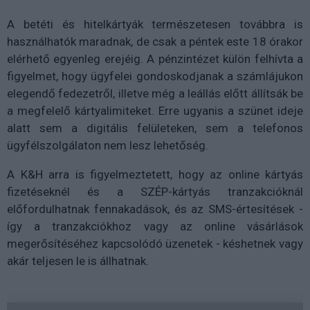
A betéti és hitelkártyák természetesen továbbra is
használhatók maradnak, de csak a péntek este 18 órakor
elérhető egyenleg erejéig. A pénzintézet külön felhívta a
figyelmet, hogy ügyfelei gondoskodjanak a számlájukon
elegendő fedezetről, illetve még a leállás előtt állítsák be
a megfelelő kártyalimiteket. Erre ugyanis a szünet ideje
alatt sem a digitális felületeken, sem a telefonos
ügyfélszolgálaton nem lesz lehetőség.
A K&H arra is figyelmeztetett, hogy az online kártyás
fizetéseknél és a SZÉP-kártyás tranzakcióknál
előfordulhatnak fennakadások, és az SMS-értesítések -
így a tranzakciókhoz vagy az online vásárlások
megerősítéséhez kapcsolódó üzenetek - késhetnek vagy
akár teljesen le is állhatnak.