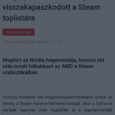
visszakapaszkodott a Steam
toplistára
Kedvencekhez
Vörös Lóránd
|
2025 október 3. 21:47
Megtört az Nvidia hegemóniája, hosszú idő
után ismét felbukkant az AMD a Steam
statisztikáiban.
Hosszú hónapok óta megkérdőjelezhetetlenül uralta az
Nvidia a Steam hardverfelmérés listáját, ahol a GeForce
kártyák egymás után foglalták el a legnépszerűbb