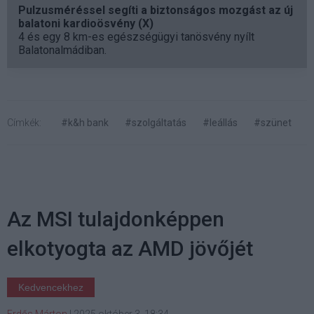
Pulzusméréssel segíti a biztonságos mozgást az új
balatoni kardioösvény (X)
4 és egy 8 km-es egészségügyi tanösvény nyílt
Balatonalmádiban.
Címkék:
#k&h bank
#szolgáltatás
#leállás
#szünet
Az MSI tulajdonképpen
elkotyogta az AMD jövőjét
Kedvencekhez
Erdős Márton
|
2025 október 3. 18:34