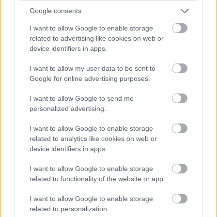
aki súlyos agyi és gerincsérülést szenvedett. Az esetek
Google consents
rávilágítanak arra, hogy az önvezető technológia még
mindig komoly kihívásokkal küzd a valós közlekedési
I want to allow Google to enable storage
környezetben.
related to advertising like cookies on web or
device identifiers in apps.
I want to allow my user data to be sent to
Pulzusméréssel segíti a biztonságos mozgást az új
Google for online advertising purposes.
balatoni kardioösvény (X)
4 és egy 8 km-es egészségügyi tanösvény nyílt
I want to allow Google to send me
Balatonalmádiban.
personalized advertising.
I want to allow Google to enable storage
related to analytics like cookies on web or
device identifiers in apps.
Címkék:
#waymo
#önvezető autó
#teszt
#részeg
I want to allow Google to enable storage
sofőr
related to functionality of the website or app.
I want to allow Google to enable storage
related to personalization.