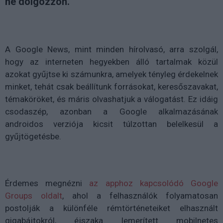
ne dolgozzon.
A Google News, mint minden hírolvasó, arra szolgál,
hogy az interneten hegyekben álló tartalmak közül
azokat gyűjtse ki számunkra, amelyek tényleg érdekelnek
minket, tehát csak beállítunk forrásokat, keresőszavakat,
témaköröket, és máris olvashatjuk a válogatást. Ez idáig
csodaszép, azonban a Google alkalmazásának
androidos verziója kicsit túlzottan belelkesül a
gyűjtögetésbe.
Érdemes megnézni
az apphoz kapcsolódó Google
Groups oldalt
, ahol a felhasználók folyamatosan
postolják a különféle rémtörténeteiket elhasznált
gigabájtokról, éjszaka lemerített mobilnetes