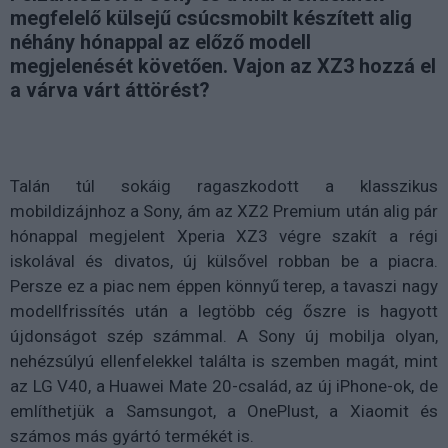
megfelelő külsejű csúcsmobilt készített alig
néhány hónappal az előző modell
megjelenését követően. Vajon az XZ3 hozzá el
a várva várt áttörést?
Talán túl sokáig ragaszkodott a klasszikus
mobildizájnhoz a Sony, ám az XZ2 Premium után alig pár
hónappal megjelent Xperia XZ3 végre szakít a régi
iskolával és divatos, új külsővel robban be a piacra.
Persze ez a piac nem éppen könnyű terep, a tavaszi nagy
modellfrissítés után a legtöbb cég őszre is hagyott
újdonságot szép számmal. A Sony új mobilja olyan,
nehézsúlyú ellenfelekkel találta is szemben magát, mint
az LG V40, a Huawei Mate 20-család, az új iPhone-ok, de
említhetjük a Samsungot, a OnePlust, a Xiaomit és
számos más gyártó termékét is.