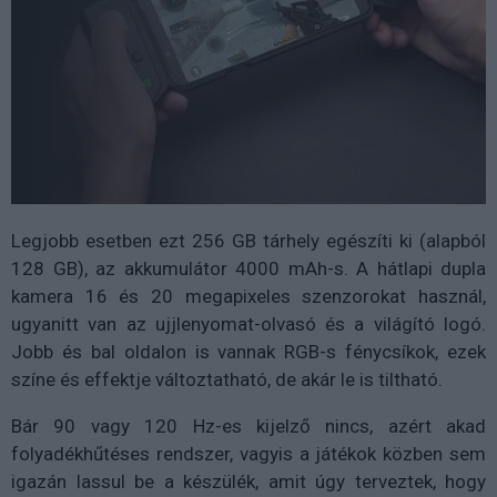
Legjobb esetben ezt 256 GB tárhely egészíti ki (alapból
128 GB), az akkumulátor 4000 mAh-s. A hátlapi dupla
kamera 16 és 20 megapixeles szenzorokat használ,
ugyanitt van az ujjlenyomat-olvasó és a világító logó.
Jobb és bal oldalon is vannak RGB-s fénycsíkok, ezek
színe és effektje változtatható, de akár le is tiltható.
Bár 90 vagy 120 Hz-es kijelző nincs, azért akad
folyadékhűtéses rendszer, vagyis a játékok közben sem
igazán lassul be a készülék, amit úgy terveztek, hogy