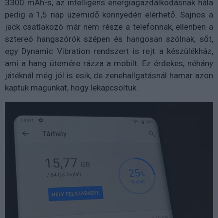
3300 mAh-s, az intelligens energiagazdálkodásnak hála
pedig a 1,5 nap üzemidő könnyedén elérhető. Sajnos a
jack csatlakozó már nem része a telefonnak, ellenben a
sztereó hangszórók szépen és hangosan szólnak, sőt,
egy Dynamic Vibration rendszert is rejt a készülékház,
ami a hang ütemére rázza a mobilt. Ez érdekes, néhány
játéknál még jól is esik, de zenehallgatásnál hamar azon
kaptuk magunkat, hogy lekapcsoltuk.