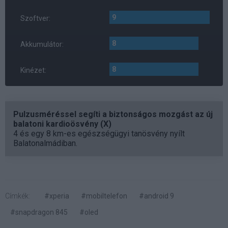
9
Szoftver:
8
Akkumulátor:
8
Kinézet:
Pulzusméréssel segíti a biztonságos mozgást az új
balatoni kardioösvény (X)
4 és egy 8 km-es egészségügyi tanösvény nyílt
Balatonalmádiban.
Címkék:
#xperia
#mobiltelefon
#android 9
#snapdragon 845
#oled