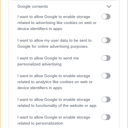
Google consents
I want to allow Google to enable storage
related to advertising like cookies on web or
device identifiers in apps.
I want to allow my user data to be sent to
Google for online advertising purposes.
I want to allow Google to send me
personalized advertising.
Verdikt
I want to allow Google to enable storage
related to analytics like cookies on web or
Végre mert váltani a Sony, ami nagyon rá is fért a
device identifiers in apps.
konzervatív Xperia-vonalra. Az XZ3 pozicionálása
nagyon furcsa: az XZ2-t egyértelműen leváltja, de az
I want to allow Google to enable storage
related to functionality of the website or app.
XZ2 Premium alatt helyezkedik el, hiába újabb modell
nála. A szuper OLED kijelző és a szép külső mellett a jó
I want to allow Google to enable storage
üzemidőt, az extra rezgőmotorral megtámogatott,
related to personalization.
hangos sztereó hangszórókat, a zsinórnélküli töltést és