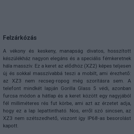
Felzárkózás
A vékony és keskeny, manapság divatos, hosszított
készülékház nagyon elegáns és a speciális fémkeretnek
hála masszív. Ez a keret az elődhöz (XZ2) képes teljesen
új és sokkal masszívabbá teszi a mobilt, ami érezhető:
az XZ3 nem recseg-ropog még szorításra sem. A
telefont mindkét lapján Gorilla Glass 5 védi, azonban
furcsa módon a hátlap és a keret között egy nagyjából
fél milliméteres rés fut körbe, ami azt az érzetet adja,
hogy ez a lap lepattintható. Nos, erről szó sincsen, az
XZ3 nem szétszedhető, viszont így IP68-as besorolást
kapott.