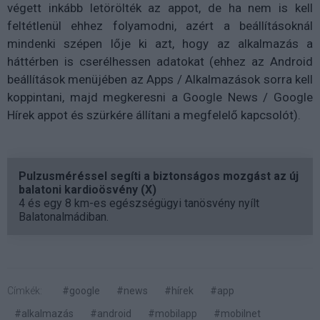
végett inkább letörölték az appot, de ha nem is kell
feltétlenül ehhez folyamodni, azért a beállításoknál
mindenki szépen lője ki azt, hogy az alkalmazás a
háttérben is cserélhessen adatokat (ehhez az Android
beállítások menüjében az Apps / Alkalmazások sorra kell
koppintani, majd megkeresni a Google News / Google
Hírek appot és szürkére állítani a megfelelő kapcsolót).
Pulzusméréssel segíti a biztonságos mozgást az új
balatoni kardioösvény (X)
4 és egy 8 km-es egészségügyi tanösvény nyílt
Balatonalmádiban.
Címkék:
#google
#news
#hírek
#app
#alkalmazás
#android
#mobilapp
#mobilnet