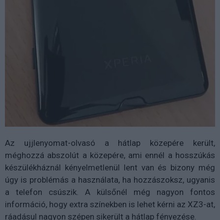
Az ujjlenyomat-olvasó a hátlap közepére került,
méghozzá abszolút a közepére, ami ennél a hosszúkás
készülékháznál kényelmetlenül lent van és bizony még
úgy is problémás a használata, ha hozzászoksz, ugyanis
a telefon csúszik. A külsőnél még nagyon fontos
információ, hogy extra színekben is lehet kérni az XZ3-at,
ráadásul nagyon szépen sikerült a hátlap fényezése.