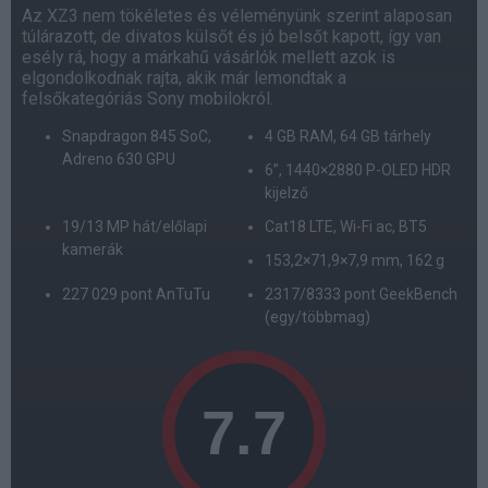
Az XZ3 nem tökéletes és véleményünk szerint alaposan
túlárazott, de divatos külsőt és jó belsőt kapott, így van
esély rá, hogy a márkahű vásárlók mellett azok is
elgondolkodnak rajta, akik már lemondtak a
felsőkategóriás Sony mobilokról.
Snapdragon 845 SoC,
4 GB RAM, 64 GB tárhely
Adreno 630 GPU
6”, 1440×2880 P-OLED HDR
kijelző
19/13 MP hát/előlapi
Cat18 LTE, Wi-Fi ac, BT5
kamerák
153,2×71,9×7,9 mm, 162 g
227 029 pont AnTuTu
2317/8333 pont GeekBench
(egy/többmag)