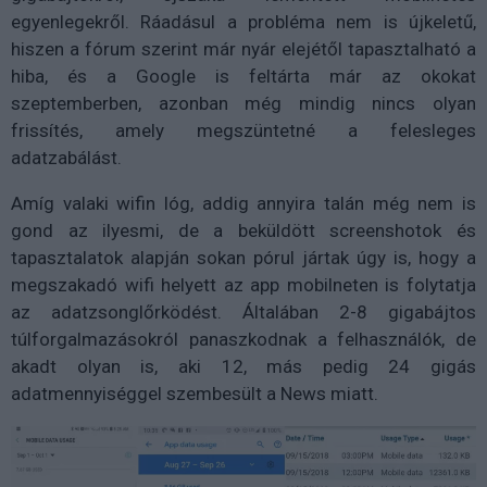
egyenlegekről. Ráadásul a probléma nem is újkeletű,
hiszen a fórum szerint már nyár elejétől tapasztalható a
hiba, és a Google is feltárta már az okokat
szeptemberben, azonban még mindig nincs olyan
frissítés, amely megszüntetné a felesleges
adatzabálást.
Amíg valaki wifin lóg, addig annyira talán még nem is
gond az ilyesmi, de a beküldött screenshotok és
tapasztalatok alapján sokan pórul jártak úgy is, hogy a
megszakadó wifi helyett az app mobilneten is folytatja
az adatzsonglőrködést. Általában 2-8 gigabájtos
túlforgalmazásokról panaszkodnak a felhasználók, de
akadt olyan is, aki 12, más pedig 24 gigás
adatmennyiséggel szembesült a News miatt.