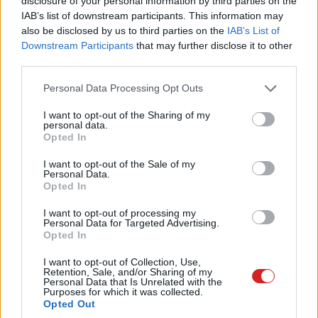
disclosure of your personal information by third parties on the
Nem maradhatott ki a mesterséges intelligencia sem,
IAB’s list of downstream participants. This information may
also be disclosed by us to third parties on the
IAB’s List of
például a zsebünkből előkapott és elfordított telefon
Downstream Participants
that may further disclose it to other
automatikusan készít egy képet. Szintén egyedi és
third parties.
hasznos újdonság a képernyő oldalára pöccintve
Please note that this website/app uses one or more Google
előhívható lebegő mini-menü is, ami intelligensen
Personal Data Processing Opt Outs
services and may gather and store information including but
válogatja ki gyakran használt appjainkat, illetve a sokat
not limited to your visit or usage behaviour. You may click to
I want to opt-out of the Sharing of my
változtatott funkciókat (például Wi-Fi, zseblámpa stb.).
personal data.
grant or deny consent to Google and its third-party tags to
Opted In
use your data for below specified purposes in below Google
HDR-ben a világ
consent section.
I want to opt-out of the Sale of my
Personal Data.
Az Xperia XZ3 nagy újdonsága a lekerekített, 6 colos
Opted In
OLED kijelző. A 18:9-es, 1440×2880-as panel HDR-képes
I want to opt-out of processing my
és minden Sony képjavító extrát megkapott. A fényerő
Personal Data for Targeted Advertising.
Opted In
csodálatos, a kontraszt a P-OLED technológiának
köszönhetően szuper, a színek élénkek. A HDR a
I want to opt-out of Collection, Use,
videofelvételre is vonatkozik, ráadásul hiába az egyetlen
Retention, Sale, and/or Sharing of my
Personal Data that Is Unrelated with the
hátlapi szenzor, az XZ3 jó képeket és videókat készít.
Purposes for which it was collected.
Opted Out