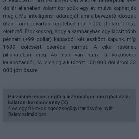
A Kickstarter projekt keretében a korai támogatók 499
dollár ellenében valamikor szűk egy év múlva kaphatják
meg a Mui intelligens fadarabját, ami a bevezető időszak
utáni tömeggyártás keretében már 1000 dollárért lesz
elérhető. Érdekesség, hogy a kampányban egy kicsit több
pénzért (+99 dollár) kapásból két eszközt kapunk, míg
1699 dolcsiért cserébe hármat. A cikk írásának
pillanatában még 45 nap van hátra a közösségi
kalapozásból, és jelenleg a kitűzött 100 000 dollárból 33
000 jött össze.
Pulzusméréssel segíti a biztonságos mozgást az új
balatoni kardioösvény (X)
4 és egy 8 km-es egészségügyi tanösvény nyílt
Balatonalmádiban.