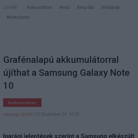
Címkék:
#okosotthon
#mui
#mui lab
#fadarab
#kickstarter
Grafénalapú akkumulátorral
újíthat a Samsung Galaxy Note
10
Kedvencekhez
Harangi László
|
2018 október 24. 10:00
Iparági jelentések szerint a Samsung elkészült