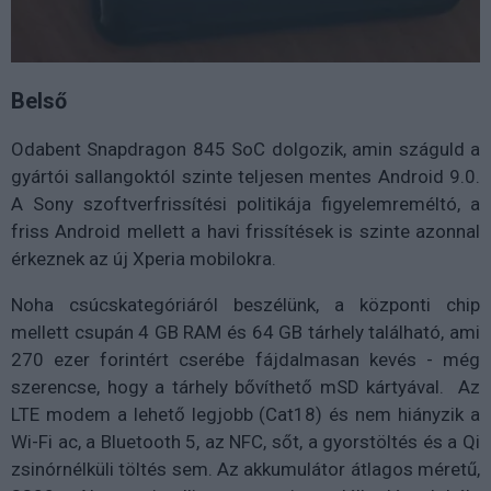
Belső
Odabent Snapdragon 845 SoC dolgozik, amin száguld a
gyártói sallangoktól szinte teljesen mentes Android 9.0.
A Sony szoftverfrissítési politikája figyelemreméltó, a
friss Android mellett a havi frissítések is szinte azonnal
érkeznek az új Xperia mobilokra.
Noha csúcskategóriáról beszélünk, a központi chip
mellett csupán 4 GB RAM és 64 GB tárhely található, ami
270 ezer forintért cserébe fájdalmasan kevés - még
szerencse, hogy a tárhely bővíthető mSD kártyával. Az
LTE modem a lehető legjobb (Cat18) és nem hiányzik a
Wi-Fi ac, a Bluetooth 5, az NFC, sőt, a gyorstöltés és a Qi
zsinórnélküli töltés sem. Az akkumulátor átlagos méretű,