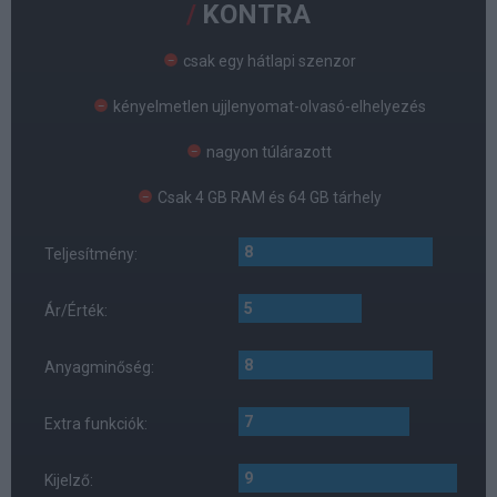
KONTRA
csak egy hátlapi szenzor
kényelmetlen ujjlenyomat-olvasó-elhelyezés
nagyon túlárazott
Csak 4 GB RAM és 64 GB tárhely
8
Teljesítmény:
5
Ár/Érték:
8
Anyagminőség:
7
Extra funkciók:
9
Kijelző: