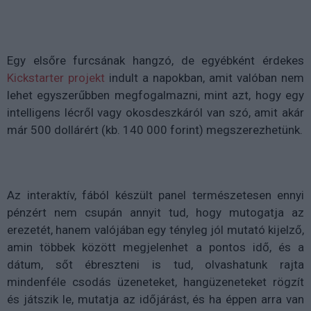
Egy elsőre furcsának hangzó, de egyébként érdekes
Kickstarter projekt
indult a napokban, amit valóban nem
lehet egyszerűbben megfogalmazni, mint azt, hogy egy
intelligens lécről vagy okosdeszkáról van szó, amit akár
már 500 dollárért (kb. 140 000 forint) megszerezhetünk.
Az interaktív, fából készült panel természetesen ennyi
pénzért nem csupán annyit tud, hogy mutogatja az
erezetét, hanem valójában egy tényleg jól mutató kijelző,
amin többek között megjelenhet a pontos idő, és a
dátum, sőt ébreszteni is tud, olvashatunk rajta
mindenféle csodás üzeneteket, hangüzeneteket rögzít
és játszik le, mutatja az időjárást, és ha éppen arra van