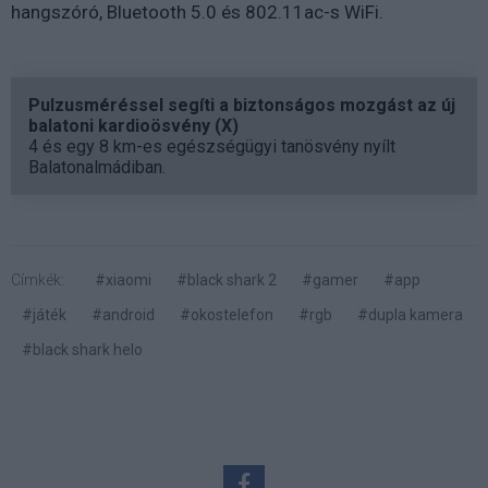
hangszóró, Bluetooth 5.0 és 802.11ac-s WiFi.
Pulzusméréssel segíti a biztonságos mozgást az új
balatoni kardioösvény (X)
4 és egy 8 km-es egészségügyi tanösvény nyílt
Balatonalmádiban.
Címkék:
#xiaomi
#black shark 2
#gamer
#app
#játék
#android
#okostelefon
#rgb
#dupla kamera
#black shark helo