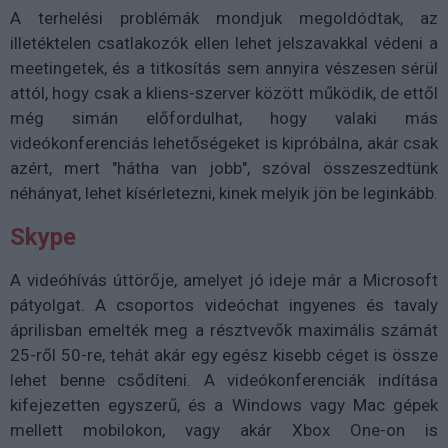
A terhelési problémák mondjuk megoldódtak, az
illetéktelen csatlakozók ellen lehet jelszavakkal védeni a
meetingetek, és a titkosítás sem annyira vészesen sérül
attól, hogy csak a kliens-szerver között működik, de ettől
még simán előfordulhat, hogy valaki más
videókonferenciás lehetőségeket is kipróbálna, akár csak
azért, mert "hátha van jobb", szóval összeszedtünk
néhányat, lehet kísérletezni, kinek melyik jön be leginkább.
Skype
A videóhívás úttörője, amelyet jó ideje már a Microsoft
pátyolgat. A csoportos videóchat ingyenes és tavaly
áprilisban emelték meg a résztvevők maximális számát
25-ről 50-re, tehát akár egy egész kisebb céget is össze
lehet benne csődíteni. A videókonferenciák indítása
kifejezetten egyszerű, és a Windows vagy Mac gépek
mellett mobilokon, vagy akár Xbox One-on is