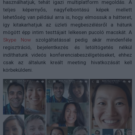
használhatjuk, tehát igazi multiplatform megoldás. A
teljes képernyős, nagyfelbontású képek mellett
lehetőség van például arra is, hogy elmossuk a hátteret,
így kitakarhatjuk az üzleti megbeszélésről a hátunk
mögött épp intim testtájait lelkesen pucoló macskát. A
Skype Now
szolgáltatással pedig akár mindenféle
regisztráció, bejelentkezés és letöltögetés nélkül
indíthatunk videós konferenciabeszélgetéseket, ehhez
csak az általunk kreált meeting hivatkozását kell
körbeküldeni.