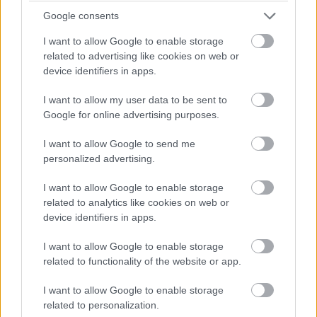
Google consents
I want to allow Google to enable storage
related to advertising like cookies on web or
device identifiers in apps.
ROG Zephyrus M15
I want to allow my user data to be sent to
Hordozható, mégsem szakadsz bele: a
Google for online advertising purposes.
magnéziumötvözetes ház 18,9 mm vastag, a gép pedig
I want to allow Google to send me
1,9 kg, pedig odabent Core i7-10875H és egy RTX 2070
personalized advertising.
Super dolgozik. Nem hiányzik a Sabre DAC és a RAID 0-
ba kapcsolt NVMe SSD duó sem. Ez a gép mobil
I want to allow Google to enable storage
related to analytics like cookies on web or
használatra ideális, ráadásul kérhető 4K-s kijelzővel, a
device identifiers in apps.
fedlapja pedig speciális, úgynevezett chroma reflective
bevonatot kapott, hogy igazán egyedi látványt
I want to allow Google to enable storage
nyújthasson.
related to functionality of the website or app.
I want to allow Google to enable storage
related to personalization.