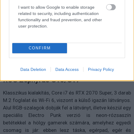
I want to allow Google to enable storage
related to security, including authentication
functionality and fraud prevention, and other
user protection.
CONFIRM
Data Deletion
Data Access
Privacy Policy
ROG Zephyrus G15/G17
Klasszikus kialakítás, Core i7 és RTX 2070 Super, 3 darab
M.2 foglalat és Wi-Fi 6, viszont a külső igazán látványos.
Alul RGB-szalagok dobják fel a látványt, illetve készül egy
speciális Electro Punk verzió is neon-rózsaszín
betétekkel a hölgy gamerek számára, amelyhez egyedi
csomag is jár: ebben lesz táska, egérpad, egér és