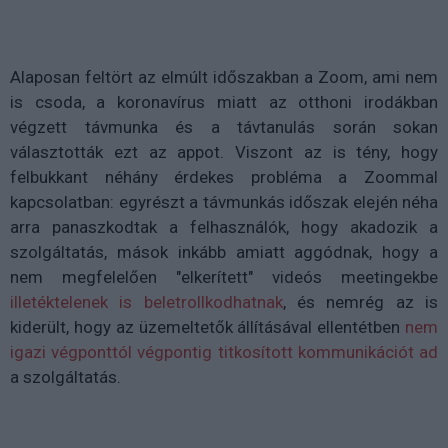
Alaposan feltört az elmúlt időszakban a Zoom, ami nem
is csoda, a koronavírus miatt az otthoni irodákban
végzett távmunka és a távtanulás során sokan
választották ezt az appot. Viszont az is tény, hogy
felbukkant néhány érdekes probléma a Zoommal
kapcsolatban: egyrészt a távmunkás időszak elején néha
arra panaszkodtak a felhasználók, hogy akadozik a
szolgáltatás, mások inkább amiatt aggódnak, hogy a
nem megfelelően "elkerített" videós meetingekbe
illetéktelenek is beletrollkodhatnak
, és nemrég az is
kiderült, hogy az üzemeltetők állításával ellentétben
nem
igazi végponttól végpontig titkosított kommunikációt ad
a szolgáltatás.