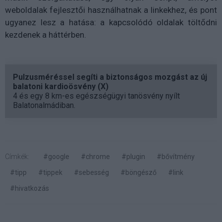
weboldalak fejlesztői használhatnak a linkekhez, és pont
ugyanez lesz a hatása: a kapcsolódó oldalak töltődni
kezdenek a háttérben.
Pulzusméréssel segíti a biztonságos mozgást az új
balatoni kardioösvény (X)
4 és egy 8 km-es egészségügyi tanösvény nyílt
Balatonalmádiban.
Címkék:
#google
#chrome
#plugin
#bővítmény
#tipp
#tippek
#sebesség
#böngésző
#link
#hivatkozás