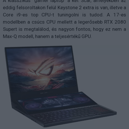
A klasszikus "gamer laptop" a két Scar, amelyekben az
eddig felsoroltakon felül Keystone 2 extra is van, illetve a
Core i9-es top CPU-t tuningolni is tudod. A 17-es
modellben a csúcs CPU mellett a legerősebb RTX 2080
Supert is megtalálod, és nagyon fontos, hogy ez nem a
Max-Q modell, hanem a teljesértékű GPU.