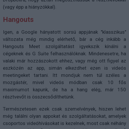
(vagy épp a hiányzókkal).
Hangouts
Igen, a Google hányatott sorsú appjának "klasszikus"
változata még mindig elérhető, bár a cég inkább a
Hangouts Meet szolgáltatást igyekszik kínálni a
cégeknek és G Suite felhasználóknak. Mindenesetre, ha
valaki már hozzászokott ehhez, vagy még ott figyel az
eszközén az app, simán elkezdhet ezen is videós
meetingeket tartani. Itt mondjuk nem túl széles a
mozgástér, mivel videós módban csak 10 fős
maximumot kapunk, de ha a hang elég, már 150
résztvevőt is összecsődíthetünk.
Természetesen ezek csak szemelvények, hiszen lehet
még találni olyan appokat és szolgáltatásokat, amelyek
csoportos videóhívásokat is kezelnek, most csak néhány