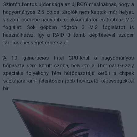
Szintén fontos újdonsága az új ROG masináknak, hogy a
hagyományos 2,5 colos tárolók nem kaptak már helyet,
viszont cserébe nagyobb az akkumulátor és több az M.2
foglalat. Sok gépben rögtön 3 M.2 foglalatot is
használhatsz, így a RAID 0 tömb kiépítésével szuper
tárolósebességet érhetsz el.
A 10. generációs Intel CPU-knál a hagyományos
hőpaszta sem került szóba, helyette a Thermal Grizzly
speciális folyékony fém hűtőpasztája került a chipek
sapkájára, ami jelentősen jobb hővezető képességekkel
bír.