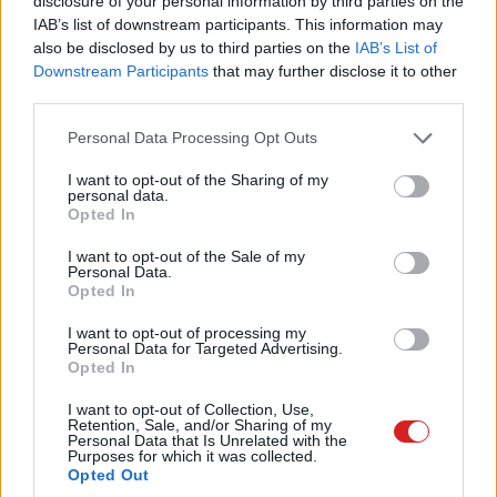
disclosure of your personal information by third parties on the
IAB’s list of downstream participants. This information may
Kívülről nem sokat változott az S15-ös modell, belül
also be disclosed by us to third parties on the
IAB’s List of
viszont több, fontos újdonságot találsz. A nyolcmagos
Downstream Participants
that may further disclose it to other
Core i7-10875H CPU mellett RTX 2080 Super GPU
third parties.
dübörög akár 115W TDP-kerettel, emellett a 300 Hz-es
Please note that this website/app uses one or more Google
kijelzőt is kérheted. Az S27 szintén hasonló CPU-GPU
Personal Data Processing Opt Outs
services and may gather and store information including but
kombinációig kérhető, viszont billentyűzet-touchpad
not limited to your visit or usage behaviour. You may click to
I want to opt-out of the Sharing of my
kialakítása a klasszikus Max-Q kialakítás szerint készült
personal data.
grant or deny consent to Google and its third-party tags to
Opted In
(alulra került a billentyűzet, mellé, jobb oldalra a
use your data for below specified purposes in below Google
touchpad).
consent section.
I want to opt-out of the Sale of my
Personal Data.
Opted In
I want to opt-out of processing my
Personal Data for Targeted Advertising.
Opted In
I want to opt-out of Collection, Use,
Retention, Sale, and/or Sharing of my
Personal Data that Is Unrelated with the
Purposes for which it was collected.
Opted Out