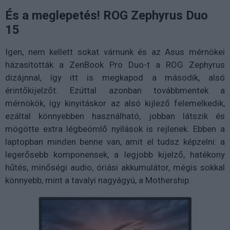
És a meglepetés! ROG Zephyrus Duo
15
Igen, nem kellett sokat várnunk és az Asus mérnökei
házasították a ZenBook Pro Duo-t a ROG Zephyrus
dizájnnal, így itt is megkapod a második, alsó
érintőkijelzőt. Ezúttal azonban továbbmentek a
mérnökök, így kinyitáskor az alsó kijlező felemelkedik,
ezáltal könnyebben használható, jobban látszik és
mögötte extra légbeömlő nyílások is rejlenek. Ebben a
laptopban minden benne van, amit el tudsz képzelni: a
legerősebb komponensek, a legjobb kijelző, hatékony
hűtés, minőségi audio, óriási akkumulátor, mégis sokkal
könnyebb, mint a tavalyi nagyágyú, a Mothership.