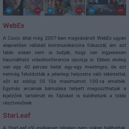
WebEx
A Cisco által még 2007-ben megvásárolt WebEx ugyan
alapvetően vállalati kommunikációra fókuszál, ám azt
talán sokan nem is tudják, hogy van ingyenesen
használható videókonferencia opciója is. Ebben elvileg
van egy 40 perces határ egy-egy meetingre, de ezt
nemrég feloldották a jelenlegi helyzetre való tekintettel,
sőt az eddigi 50 fős maximumot 100-ra emelték.
Egymás arcainak bámulása helyett megoszthatjuk a
kijelzőnk tartalmát és fájlokat is küldhetünk a többi
résztvevőnek.
StarLeaf
A StarLeaf-ről esélyesen tényleg nem sokan hallhattak,