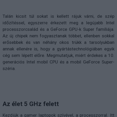
Talán kicsit túl sokat is kellett rájuk várni, de szép
időzítéssel, egyszerre érkezett meg a legújabb Intel
processzorcsalád és a GeForce GPU-k Super famíliája.
Az új chipek nem fogyasztanak többet, ellenben sokkal
erősebbek és van néhány okos trükk a tarsolyukban
annak ellenére is, hogy a gyártástechnológiában egyik
cég sem lépett előre. Megmutatjuk, miért érdekes a 10.
generációs Intel mobil CPU és a mobil GeForce Super-
széria.
Az élet 5 GHz felett
Kezdjük a gamer laptopok szívével, a processzorral. Itt