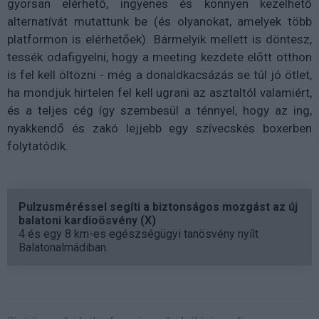
gyorsan elérhető, ingyenes és könnyen kezelhető
alternatívát mutattunk be (és olyanokat, amelyek több
platformon is elérhetőek). Bármelyik mellett is döntesz,
tessék odafigyelni, hogy a meeting kezdete előtt otthon
is fel kell öltözni - még a donaldkacsázás se túl jó ötlet,
ha mondjuk hirtelen fel kell ugrani az asztaltól valamiért,
és a teljes cég így szembesül a ténnyel, hogy az ing,
nyakkendő és zakó lejjebb egy szívecskés boxerben
folytatódik.
Pulzusméréssel segíti a biztonságos mozgást az új
balatoni kardioösvény (X)
4 és egy 8 km-es egészségügyi tanösvény nyílt
Balatonalmádiban.