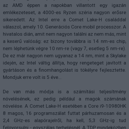
az AMD éppen a napokban villantott egy igazán
emlékezeteset, a 4000-es Ryzen széria nagyon erősre
sikeredett. Az Intel erre a Comet Lake-H családdal
válaszol, amely 10. Generációs Core mobil processzor. A
hivatalos dián, amit nem nagyon találni az nem más, mint
a keserű valóság: ez bizony továbbra is 14 nm-es chip,
nem léphetünk végre 10 nm-re (vagy 7, esetleg 5 nm-re).
De ez már nagyon nem ugyanaz a 14 nm, mint a Skylake
idején, az Intel váltig állítja, hogy rengeteget javított a
gyártáson és a finomhangolást is tökélyre fejlesztette.
Mondjuk erre volt is 5 éve...
De van más módja is a számítási teljesítmény
növelésének, ez pedig például a magok számának
növelése. A Comet Lake-H esetében a Core i9-10980HK
8 magos, 16 programszálat futtat párhuzamosan és a
2,4 GHz-es alapórajelről, ha kell, 5,3 GHz-ig tud
felgyorsulni - egyszálas terhelésnél. A TDP mindeközben