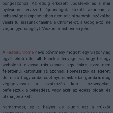
böngészőhöz. Az eddig érkezett update-ek és a már
nyilvános tervezett újdonságok között azonban a
sebességgel kapcsolatban nem találni semmit, szóval ha
valaki túl lassúnak találná a Chrome-ot, a Google-től ne
várjon gyorssegélyt. Viszont máshonnan jöhet.
A
FasterChrome
nevű bővítmény mögött egy viszonylag
egyértelmű ötlet áll. Ennek a lényege az, hogy ha egy
weboldalt olvasva rábukkanunk egy linkre, azza nem
feltétlenül kattintunk rá azonnal. Fölévisszük az egeret,
de mielőtt egy embereset nyomnánk a bal gombra, még
végigolvassuk a hivatkozás körüli szövegeket,
befejezzük a bekezdést, vagy akár az egész oldalt, és
utána jön a katt.
Namármost, ez a helyes kis plugin azt a trükköt