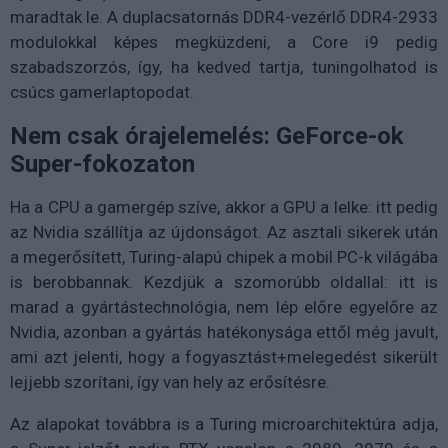
maradtak le. A duplacsatornás DDR4-vezérlő DDR4-2933
modulokkal képes megküzdeni, a Core i9 pedig
szabadszorzós, így, ha kedved tartja, tuningolhatod is
csúcs gamerlaptopodat.
Nem csak órajelemelés: GeForce-ok
Super-fokozaton
Ha a CPU a gamergép szíve, akkor a GPU a lelke: itt pedig
az Nvidia szállítja az újdonságot. Az asztali sikerek után
a megerősített, Turing-alapú chipek a mobil PC-k világába
is berobbannak. Kezdjük a szomorúbb oldallal: itt is
marad a gyártástechnológia, nem lép előre egyelőre az
Nvidia, azonban a gyártás hatékonysága ettől még javult,
ami azt jelenti, hogy a fogyasztást+melegedést sikerült
lejjebb szorítani, így van hely az erősítésre.
Az alapokat továbbra is a Turing microarchitektúra adja,