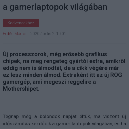
a gamerlaptopok világában
Kedvencekhez
Erdős Márton
|
2020 április 2. 10:01
Új processzorok, még erősebb grafikus
chipek, na meg rengeteg gyártói extra, amikről
eddig nem is álmodtál, de a cikk végére már
ez lesz minden álmod. Extraként itt az új ROG
gamergép, ami megeszi reggelire a
Mothershipet.
Tegnap még a bolondok napját éltük, ma viszont új
időszámítás kezdődik a gamer laptopok világában, és ha