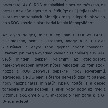
bevethető. Az új ROG masinákkal sincs ez másképp, de
persze az elsődleges cél a játék, így az új fejlesztések is
eköré csoportosulnak. Mondjuk meg is lepődtünk volna,
ha a ROG-zászlaja alatt irodai igásló lát napvilágot.
Az olyan dolgok, mint a legújabb CPU-k és GPU-k
alkalmazása, nem is kérdéses, ahogy a 300 Hz-es
kijelzőkkel is egyre több gépben fogsz találkozni.
Ezekhez jön még a gyárilag kalibrált színhűség, a Wi-Fi 6
vevő minden gépben, valamint az átdolgozott,
hatékonyságában javított hűtési rendszer. Szintén szokj
hozzá a ROG Zephyrus gépeknél, hogy egyértelmű,
egységes, a ROG-jelet előtérbe helyező dizájnt öltenek,
hogy használhatsz miniatűr Type-C töltőt is a géped
töltésére munka közben is akár, vagy hogy az Nvidia
Optimus akkukímélő GPU-átkapcsoló nem zárja ki a G-
Sync meglétét.