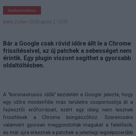
Kedvencekhez
Bátky Zoltán
|
2020 április 2. 12:05
Bár a Google csak rövid időre állt le a Chrome
frissítéseivel, az új patchek a sebességet nem
érintik. Egy plugin viszont segíthet a gyorsabb
oldaltöltésben.
A "koronavírusos idők" kezdetén a Google jelezte, hogy
egy időre mindenféle más területre csoportosítja át a
fejlesztői erőforrásait, ezért egy ideig nem lesznek
frissítések a Chrome böngészőhöz. Szerencsére
valamiért gyorsan meggondolták magukat a felelősök,
és már újra érkeznek a patchek a jelenlegi legnépszerűbb