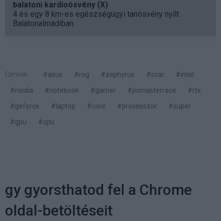
balatoni kardioösvény (X)
4 és egy 8 km-es egészségügyi tanösvény nyílt
Balatonalmádiban.
Címkék:
#asus
#rog
#zephyrus
#scar
#intel
#nvidia
#notebook
#gamer
#pcmasterrace
#rtx
#geforce
#laptop
#core
#processzor
#super
#gpu
#cpu
gy gyorsthatod fel a Chrome
oldal-betöltéseit