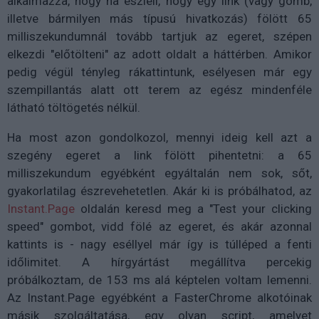
alkalmazza, hogy ha észleli, hogy egy link (vagy gomb,
illetve bármilyen más típusú hivatkozás) fölött 65
milliszekundumnál tovább tartjuk az egeret, szépen
elkezdi "előtölteni" az adott oldalt a háttérben. Amikor
pedig végül tényleg rákattintunk, esélyesen már egy
szempillantás alatt ott terem az egész mindenféle
látható töltögetés nélkül.
Ha most azon gondolkozol, mennyi ideig kell azt a
szegény egeret a link fölött pihentetni: a 65
milliszekundum egyébként egyáltalán nem sok, sőt,
gyakorlatilag észrevehetetlen. Akár ki is próbálhatod, az
Instant.Page
oldalán keresd meg a "Test your clicking
speed" gombot, vidd fölé az egeret, és akár azonnal
kattints is - nagy eséllyel már így is túlléped a fenti
időlimitet. A hírgyártást megállítva percekig
próbálkoztam, de 153 ms alá képtelen voltam lemenni.
Az Instant.Page egyébként a FasterChrome alkotóinak
másik szolgáltatása, egy olyan script, amelyet