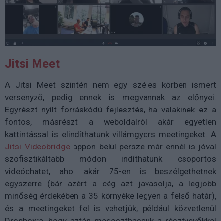
Jitsi Meet
A Jitsi Meet szintén nem egy széles körben ismert
versenyző, pedig ennek is megvannak az előnyei.
Egyrészt nyílt forráskódú fejlesztés, ha valakinek ez a
fontos, másrészt a weboldalról akár egyetlen
kattintással is elindíthatunk villámgyors meetingeket. A
Jitsi Videobridge
appon belül persze már ennél is jóval
szofisztikáltabb módon indíthatunk csoportos
videóchatet, ahol akár 75-en is beszélgethetnek
egyszerre (bár azért a cég azt javasolja, a legjobb
minőség érdekében a 35 környéke legyen a felső határ),
és a meetingeket fel is vehetjük, például közvetlenül
Dropboxra, hogy aztán megoszthassuk a résztvevőkkel