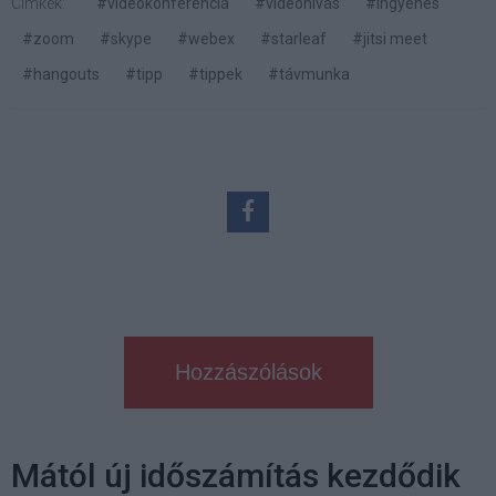
Címkék:
#videókonferencia
#videóhívás
#ingyenes
#zoom
#skype
#webex
#starleaf
#jitsi meet
#hangouts
#tipp
#tippek
#távmunka
Hozzászólások
Mától új időszámítás kezdődik