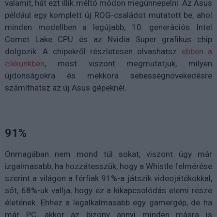
valamit, hát ezt illik méltó módon megünnepelni. Az Asus
például egy komplett új ROG-családot mutatott be, ahol
minden modellben a legújabb, 10. generációs Intel
Comet Lake CPU és az Nvidia Super grafikus chip
dolgozik. A chipekről részletesen olvashatsz
ebben a
cikkünkben
, most viszont megmutatjuk, milyen
újdonságokra és mekkora sebességnövekedésre
számíthatsz az új Asus gépeknél.
91%
Önmagában nem mond túl sokat, viszont úgy már
izgalmasabb, ha hozzátesszük, hogy a Whistle felmérése
szerint a világon a férfiak 91%-a játszik videojátékokkal,
sőt, 68%-uk vallja, hogy ez a kikapcsolódás elemi része
életének. Ehhez a legalkalmasabb egy gamergép, de ha
már PC, akkor az bizony annyi minden másra is