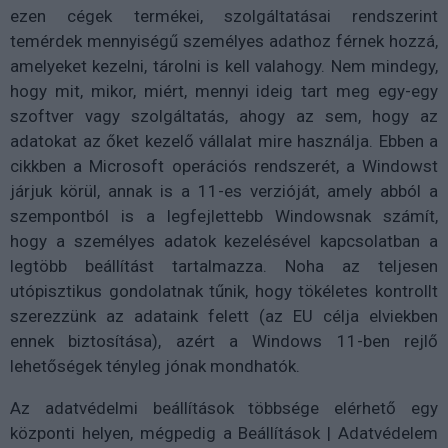
ezen cégek termékei, szolgáltatásai rendszerint
temérdek mennyiségű személyes adathoz férnek hozzá,
amelyeket kezelni, tárolni is kell valahogy. Nem mindegy,
hogy mit, mikor, miért, mennyi ideig tart meg egy-egy
szoftver vagy szolgáltatás, ahogy az sem, hogy az
adatokat az őket kezelő vállalat mire használja. Ebben a
cikkben a Microsoft operációs rendszerét, a Windowst
járjuk körül, annak is a 11-es verzióját, amely abból a
szempontból is a legfejlettebb Windowsnak számít,
hogy a személyes adatok kezelésével kapcsolatban a
legtöbb beállítást tartalmazza. Noha az teljesen
utópisztikus gondolatnak tűnik, hogy tökéletes kontrollt
szerezzünk az adataink felett (az EU célja elviekben
ennek biztosítása), azért a Windows 11-ben rejlő
lehetőségek tényleg jónak mondhatók.
Az adatvédelmi beállítások többsége elérhető egy
központi helyen, mégpedig a Beállítások | Adatvédelem