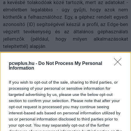
a kevésbé tolakodóak közé tartozik, mert az adatokat -
elméletben legalábbis - úgy gyűjti, hogy azok nem
köthetők a felhasználóhoz. Egy, a géphez rendelt egyedi
azonosító (ID) segítségével készül a profil, az Edge-ben
végzett tevékenység és az általános géphasználati
jellemzők (például, hogy milyen alkalmazásokat
telepítettél) alapján.
pcwplus.hu -
Do Not Process My Personal
Information
If you wish to opt-out of the sale, sharing to third parties, or
processing of your personal or sensitive information for
targeted advertising by us, please use the below opt-out
section to confirm your selection. Please note that after your
opt-out request is processed you may continue seeing
interest-based ads based on personal information utilized by
us or personal information disclosed to third parties prior to
your opt-out. You may separately opt-out of the further