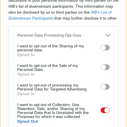
disclosure of your personal information by third parties on the
IAB’s list of downstream participants. This information may
also be disclosed by us to third parties on the
IAB’s List of
Az ID nincs hozzárendelve a Microsoft-fiókodhoz sem,
Downstream Participants
that may further disclose it to other
és ha több gépet is használsz, akkor mindhez külön
third parties.
azonosító tartozik. Ezt az azonosítót a Beállítások |
Please note that this website/app uses one or more Google
Personal Data Processing Opt Outs
Adatvédelem és biztonság | Általános útvonalon tudod
services and may gather and store information including but
kikapcsolni - ezt követően a Windows 11 nem készít
not limited to your visit or usage behaviour. You may click to
I want to opt-out of the Sharing of my
personal data.
rólad hirdetési profilt. Persze ez nem azt jelenti, hogy
grant or deny consent to Google and its third-party tags to
Opted In
kevesebb reklámot fogsz látni a Microsoft által
use your data for below specified purposes in below Google
consent section.
ellenőrzött felületeken, hanem csak azt, hogy azok
I want to opt-out of the Sale of my
Personal Data.
véletlenszerűen jelennek majd meg, nem lesznek "rád
Opted In
szabva". Ugyanitt látsz még pár kapcsolót, ha biztosra
I want to opt-out of processing my
akarsz menni, akkor kapcsold ki valamennyit.
Personal Data for Targeted Advertising.
Opted In
Diagnosztikai adatok kezelése
I want to opt-out of Collection, Use,
Retention, Sale, and/or Sharing of my
A Windows 11 a használat során diagnosztikai célú
Personal Data that Is Unrelated with the
Purposes for which it was collected.
adatokat is gyűjt. Ezeket az adatokat a Microsoft -
Opted Out
elvileg - arra használja fel, hogy a rendszert