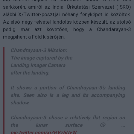
sarkkörén, amiről az Indiai Űrkutatási Szervezet (ISRO)
alábbi X/Twitter-posztjai néhány fényképet is közöltek.
Az első négy felvétel landolás közben készült, az utolsó
pedig már azt követően, hogy a Chandarayan-3
megpihent a Föld kísérőjén.
Chandrayaan-3 Mission:
The image captured by the
Landing Imager Camera
after the landing.
It shows a portion of Chandrayaan-3's landing
site. Seen also is a leg and its accompanying
shadow.
Chandrayaan-3 chose a relatively flat region on
the lunar surface 🙂…
pic.twitter.com/xi7RVz5UvW