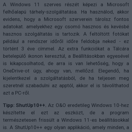
A Windows 11 szerves részét képezi a Microsoft
felhőalapú tárhely-szolgáltatása. Ha használod, akkor
evidens, hogy a Microsoft szerverein tárolsz fontos
adatokat. amelyekhez egy csomó hasznos és kevésbé
hasznos szolgáltatás is tartozik. A feltöltött fotókat
például a rendszer időről időre feldobja neked - ez
történt 3 éve címmel. Az extra funkciókat a Tálcára
betelepülő ikonon keresztül, a Beállításokban egyesével
is kikapcsolhatod, de arra is van lehetőség, hogy a
OneDrive-ot úgy, ahogy van, mellőzd. Elegendő, ha
kijelentkezel a szolgáltatásból, de ha teljesen meg
szeretnél szabadulni az apptól, akkor el is távolíthatod
azt a PC-ről.
Tipp: ShutUp10++.
Az O&O eredetileg Windows 10-hez
készítette el ezt az eszközt, de a program
természetesen frissült a Windows 11-es beállításokkal
is. A ShutUp10++ egy olyan applikáció, amely minden, a