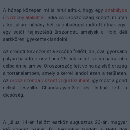
A hónap közepén mi is hírül adtuk, hogy egy
szabályos
űrverseny alakult ki
India és Oroszország között, miután
a két állam néhány hét különbséggel indított útnak egy-
egy saját fejlesztésű űrszondát, amelyek a Hold déli
sarkkörén igyekeztek landolni.
Az eredeti terv szerint a később fellőtt, de jóval gyorsabb
pályán haladó orosz Luna-25-nek kellett volna hamarabb
célba érnie, amivel Oroszország lett volna az első ország
a történelemben, amely sikerrel landol ezen a területen.
Az
orosz szonda viszont végül lezuhant
, így most a gond
nélkül leszálló Chandarayan-3-é és Indiáé lett a
dicsőség.
A július 14-én fellőtt eszköz augusztus 23-án, magyar
idő szerint hajnali fél háromkor landolt a Hold déli