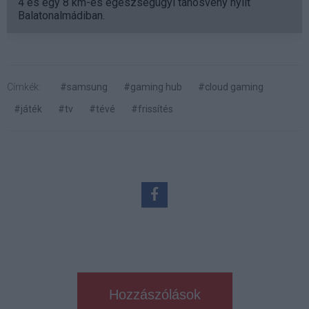
4 és egy 8 km-es egészségügyi tanösvény nyílt
Balatonalmádiban.
Címkék:
#samsung
#gaming hub
#cloud gaming
#játék
#tv
#tévé
#frissítés
Hozzászólások