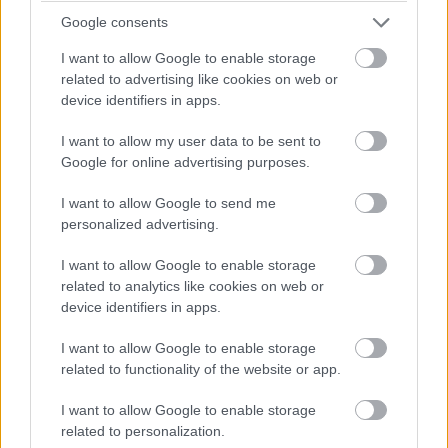
folyamatosan fejlessze, jobbá tegye, valamint arra is,
Google consents
hogy tippeket adjon számodra, hogyan tudod a
I want to allow Google to enable storage
legtöbbet kihozni a rendszerből. A diagnosztikai célú
related to advertising like cookies on web or
adatgyűjtéssel az a gond, hogy sosem lehet tudni
device identifiers in apps.
pontosan, milyen információkról van szó. Abból azonban,
hogy a Microsoft személyre szabott tippeket is ad,
I want to allow my user data to be sent to
Google for online advertising purposes.
következik, hogy a rendszer és az alkalmazások
használatával kapcsolatos adatokat a Windows biztosan
I want to allow Google to send me
figyeli.
personalized advertising.
I want to allow Google to enable storage
related to analytics like cookies on web or
device identifiers in apps.
I want to allow Google to enable storage
related to functionality of the website or app.
I want to allow Google to enable storage
related to personalization.