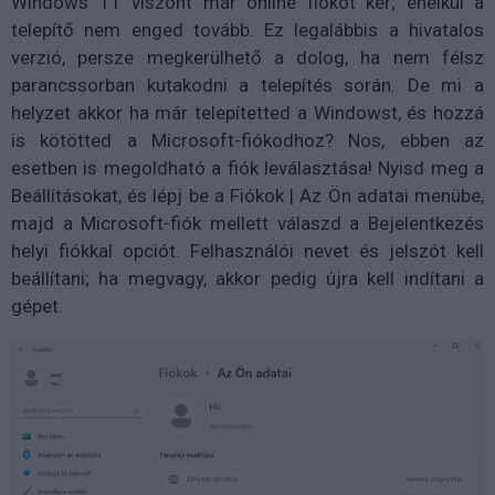
Windows 11 viszont már online fiókot kér; enélkül a
telepítő nem enged tovább. Ez legalábbis a hivatalos
verzió, persze megkerülhető a dolog, ha nem félsz
parancssorban kutakodni a telepítés során. De mi a
helyzet akkor ha már telepítetted a Windowst, és hozzá
is kötötted a Microsoft-fiókodhoz? Nos, ebben az
esetben is megoldható a fiók leválasztása! Nyisd meg a
Beállításokat, és lépj be a Fiókok | Az Ön adatai menübe,
majd a Microsoft-fiók mellett válaszd a Bejelentkezés
helyi fiókkal opciót. Felhasználói nevet és jelszót kell
beállítani; ha megvagy, akkor pedig újra kell indítani a
gépet.