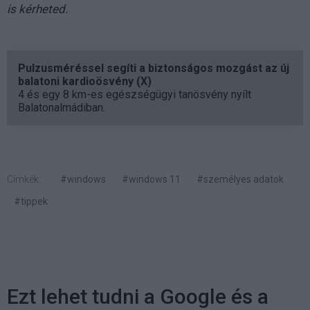
is kérheted.
Pulzusméréssel segíti a biztonságos mozgást az új
balatoni kardioösvény (X)
4 és egy 8 km-es egészségügyi tanösvény nyílt
Balatonalmádiban.
Címkék:
#windows
#windows 11
#személyes adatok
#tippek
Ezt lehet tudni a Google és a