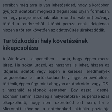
sorában még arra is van lehetőséged, hogy a korábban
gyűjtött adatokat megnézd (legalábbis olyan formában,
ami egy programozónak talán mond is valamit) és/vagy
töröld a rendszerből. Utóbbi persze csak ideiglenes,
hiszen a törlést követően az adatgyűjtés újrakezdődik.
Tartózkodási hely követésének
kikapcsolása
A Windows - alapesetben - tudja, hogy éppen merre
jársz. Ha sokat utazol, ez hasznos is lehet, hiszen az
időjárás adatok vagy éppen a keresési eredmények
rangsorolása a tartózkodási hely figyelembevételével
történik, éppen úgy, mint ahogyan az Androidot vagy iOS-
t használó telefonok esetében. Egy asztali gépnél
azonban semmi szükség a helyadatokra - és persze az is
elképzelhető, hogy nem szeretnéd azt sem, ha a
Microsoft követne a notebookod aktuális pozíciója