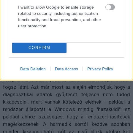
I want to allow Google to enable storage
related to security, including authentication
functionality and fraud prevention, and other
user protection.
CONFIRM
Data Deletion
Data Access
Privacy Policy
Nyisd meg a Beállítások | Adatvédelem és biztonság |
Diagnosztikai visszajelzés menüt. Itt több kapcsolót is
fogsz látni. Azt már most az elején elmondjuk, hogy a
diagnosztikai adatok gyűjtését teljesen nem tudod
kikapcsolni, mert vannak kötelező elemek - például a
rendszer állapotát a Windows mindig "hazaküldi": ez
például ahhoz szükséges, hogy a rendszerfrissítések
megérkezzenek. A harmadik sortól kezdve azonban
minden kikapcsolható, sőt az első blokk utolsó két