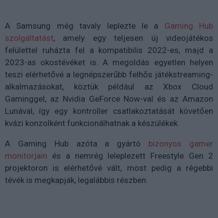
A Samsung még tavaly leplezte le a
Gaming Hub
szolgáltatást
, amely egy teljesen új videojátékos
felülettel ruházta fel a kompatibilis 2022-es, majd a
2023-as okostévéket is. A megoldás egyetlen helyen
teszi elérhetővé a legnépszerűbb felhős játékstreaming-
alkalmazásokat, köztük például az Xbox Cloud
Gaminggel, az Nvidia GeForce Now-val és az Amazon
Lunával, így egy kontroller csatlakoztatását követően
kvázi konzolként funkcionálhatnak a készülékek.
A Gaming Hub azóta a gyártó
bizonyos gamer
monitorjain
és a nemrég leleplezett Freestyle Gen 2
projektoron is elérhetővé vált, most pedig a régebbi
tévék is megkapják, legalábbis részben.