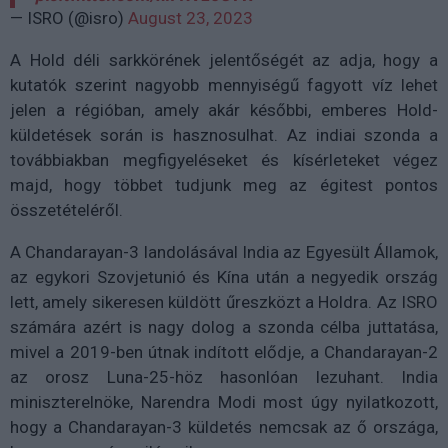
— ISRO (@isro)
August 23, 2023
A Hold déli sarkkörének jelentőségét az adja, hogy a
kutatók szerint nagyobb mennyiségű fagyott víz lehet
jelen a régióban, amely akár későbbi, emberes Hold-
küldetések során is hasznosulhat. Az indiai szonda a
továbbiakban megfigyeléseket és kísérleteket végez
majd, hogy többet tudjunk meg az égitest pontos
összetételéről.
A Chandarayan-3 landolásával India az Egyesült Államok,
az egykori Szovjetunió és Kína után a negyedik ország
lett, amely sikeresen küldött űreszközt a Holdra. Az ISRO
számára azért is nagy dolog a szonda célba juttatása,
mivel a 2019-ben útnak indított elődje, a Chandarayan-2
az orosz Luna-25-höz hasonlóan lezuhant. India
miniszterelnöke, Narendra Modi most úgy nyilatkozott,
hogy a Chandarayan-3 küldetés nemcsak az ő országa,