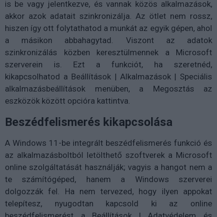
is be vagy jelentkezve, és vannak közös alkalmazások,
akkor azok adatait szinkronizálja. Az ötlet nem rossz,
hiszen így ott folytathatod a munkát az egyik gépen, ahol
a másikon abbahagytad. Viszont az adatok
szinkronizálás közben keresztülmennek a Microsoft
szerverein is. Ezt a funkciót, ha szeretnéd,
kikapcsolhatod a Beállítások | Alkalmazások | Speciális
alkalmazásbeállítások menüben, a Megosztás az
eszközök között opcióra kattintva.
Beszédfelismerés kikapcsolása
A Windows 11-be integrált beszédfelismerés funkció és
az alkalmazásboltból letölthető szoftverek a Microsoft
online szolgáltatását használják; vagyis a hangot nem a
te számítógéped, hanem a Windows szerverei
dolgozzák fel. Ha nem tervezed, hogy ilyen appokat
telepítesz, nyugodtan kapcsold ki az online
beszédfelismerést a Beállítások | Adatvédelem és