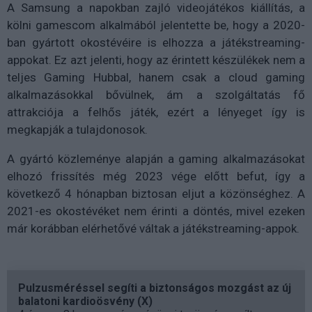
A Samsung a napokban zajló videojátékos kiállítás, a
kölni gamescom alkalmából jelentette be, hogy a 2020-
ban gyártott okostévéire is elhozza a játékstreaming-
appokat. Ez azt jelenti, hogy az érintett készülékek nem a
teljes Gaming Hubbal, hanem csak a cloud gaming
alkalmazásokkal bővülnek, ám a szolgáltatás fő
attrakciója a felhős játék, ezért a lényeget így is
megkapják a tulajdonosok.
A gyártó közleménye alapján a gaming alkalmazásokat
elhozó frissítés még 2023 vége előtt befut, így a
következő 4 hónapban biztosan eljut a közönséghez. A
2021-es okostévéket nem érinti a döntés, mivel ezeken
már korábban elérhetővé váltak a játékstreaming-appok.
Pulzusméréssel segíti a biztonságos mozgást az új
balatoni kardioösvény (X)