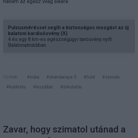
hanem az egész világ sikere.
Pulzusméréssel segíti a biztonságos mozgást az új
balatoni kardioösvény (X)
4 és egy 8 km-es egészségügyi tanösvény nyílt
Balatonalmádiban.
Címkék:
#india
#chandaraya-3
#hold
#szonda
#küldetés
#leszállás
#űrkutatás
Zavar, hogy szimatol utánad a