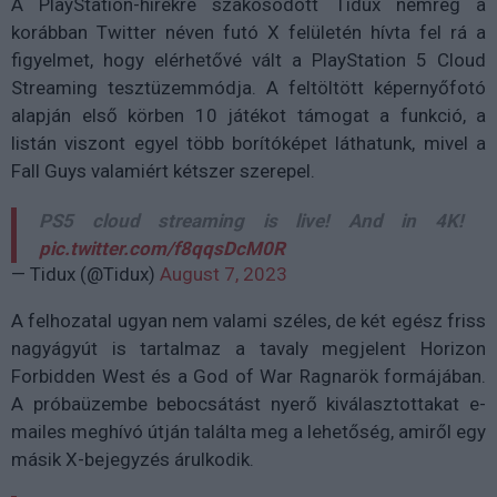
A PlayStation-hírekre szakosodott Tidux nemrég a
korábban Twitter néven futó X felületén hívta fel rá a
figyelmet, hogy elérhetővé vált a PlayStation 5 Cloud
Streaming tesztüzemmódja. A feltöltött képernyőfotó
alapján első körben 10 játékot támogat a funkció, a
listán viszont egyel több borítóképet láthatunk, mivel a
Fall Guys valamiért kétszer szerepel.
PS5 cloud streaming is live! And in 4K!
pic.twitter.com/f8qqsDcM0R
— Tidux (@Tidux)
August 7, 2023
A felhozatal ugyan nem valami széles, de két egész friss
nagyágyút is tartalmaz a tavaly megjelent Horizon
Forbidden West és a God of War Ragnarök formájában.
A próbaüzembe bebocsátást nyerő kiválasztottakat e-
mailes meghívó útján találta meg a lehetőség, amiről egy
másik X-bejegyzés árulkodik.