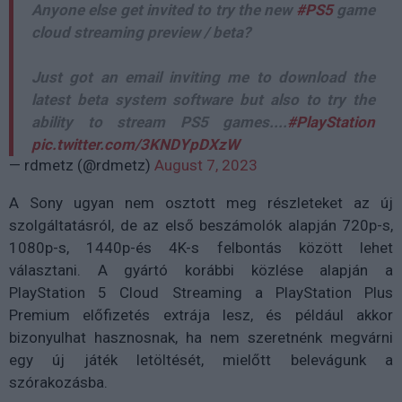
Anyone else get invited to try the new
#PS5
game
cloud streaming preview / beta?
Just got an email inviting me to download the
latest beta system software but also to try the
ability to stream PS5 games....
#PlayStation
pic.twitter.com/3KNDYpDXzW
— rdmetz (@rdmetz)
August 7, 2023
A Sony ugyan nem osztott meg részleteket az új
szolgáltatásról, de az első beszámolók alapján 720p-s,
1080p-s, 1440p-és 4K-s felbontás között lehet
választani. A gyártó korábbi közlése alapján a
PlayStation 5 Cloud Streaming a PlayStation Plus
Premium előfizetés extrája lesz, és például akkor
bizonyulhat hasznosnak, ha nem szeretnénk megvárni
egy új játék letöltését, mielőtt belevágunk a
szórakozásba.