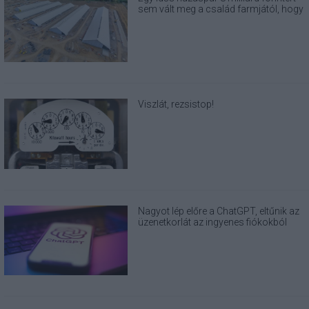
sem vált meg a család farmjától, hogy
egy AI cég adatközpontot építhessen a
helyére
Viszlát, rezsistop!
Nagyot lép előre a ChatGPT, eltűnik az
üzenetkorlát az ingyenes fiókokból