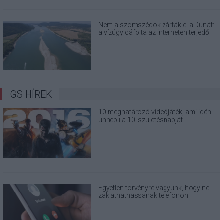
Nem a szomszédok zárták el a Dunát:
a vízügy cáfolta az interneten terjedő
álhíreket
GS HÍREK
10 meghatározó videójáték, ami idén
ünnepli a 10. születésnapját
Egyetlen törvényre vagyunk, hogy ne
zaklathathassanak telefonon
kihagyhatatlan ajánlatokkal