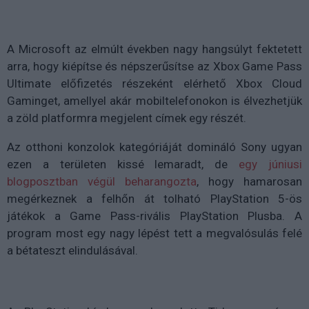
A Microsoft az elmúlt években nagy hangsúlyt fektetett
arra, hogy kiépítse és népszerűsítse az Xbox Game Pass
Ultimate előfizetés részeként elérhető Xbox Cloud
Gaminget, amellyel akár mobiltelefonokon is élvezhetjük
a zöld platformra megjelent címek egy részét.
Az otthoni konzolok kategóriáját domináló Sony ugyan
ezen a területen kissé lemaradt, de
egy júniusi
blogposztban végül beharangozta
, hogy hamarosan
megérkeznek a felhőn át tolható PlayStation 5-ös
játékok a Game Pass-rivális PlayStation Plusba. A
program most egy nagy lépést tett a megvalósulás felé
a bétateszt elindulásával.