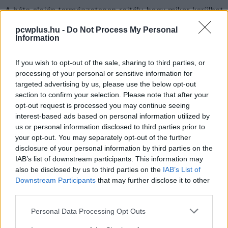
A béta elején természetesen rejtély, hogy mikor kerülhet
sor az éles rajtra, de nem kizárt, hogy a japánok a
pcwplus.hu -
Do Not Process My Personal
megjelenés előtt álló remote play kézikonzol
, a valamikor
Information
idén érkező Project Q debütálásához igazítják a dolgot.
A hardver kapcsán ugyanakkor a Sony eddig nem utalt
If you wish to opt-out of the sale, sharing to third parties, or
arra, hogy az másra is alkalmas lenne a közvetlenül a
processing of your personal or sensitive information for
targeted advertising by us, please use the below opt-out
PlayStation 5-ről streamelt tételek életre keltése mellett.
section to confirm your selection. Please note that after your
opt-out request is processed you may continue seeing
interest-based ads based on personal information utilized by
us or personal information disclosed to third parties prior to
Pulzusméréssel segíti a biztonságos mozgást az új
your opt-out. You may separately opt-out of the further
balatoni kardioösvény (X)
disclosure of your personal information by third parties on the
4 és egy 8 km-es egészségügyi tanösvény nyílt
Balatonalmádiban.
IAB’s list of downstream participants. This information may
also be disclosed by us to third parties on the
IAB’s List of
Downstream Participants
that may further disclose it to other
third parties.
Please note that this website/app uses one or more Google
Personal Data Processing Opt Outs
Címkék:
#playstation 5
#cloud streaming
#felhő
services and may gather and store information including but