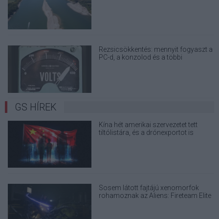
terjedő álhíreket
Rezsicsökkentés: mennyit fogyaszt a
PC-d, a konzolod és a többi
elektronikai eszközöd?
GS HÍREK
Kína hét amerikai szervezetet tett
tiltólistára, és a drónexportot is
szigorítja
Sosem látott fajtájú xenomorfok
rohamoznak az Aliens: Fireteam Elite
2 gameplay előzetesében