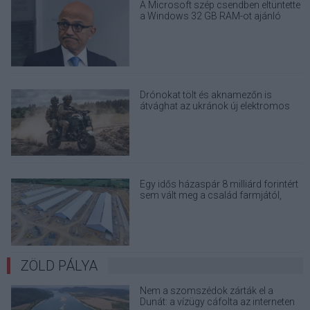
A Microsoft szép csendben eltüntette
a Windows 32 GB RAM-ot ajánló
útmutatóját
Drónokat tölt és aknamezőn is
átvághat az ukránok új elektromos
motorja
Egy idős házaspár 8 milliárd forintért
sem vált meg a család farmjától,
hogy egy AI cég adatközpontot
építhessen a helyére
ZÖLD PÁLYA
Nem a szomszédok zárták el a
Dunát: a vízügy cáfolta az interneten