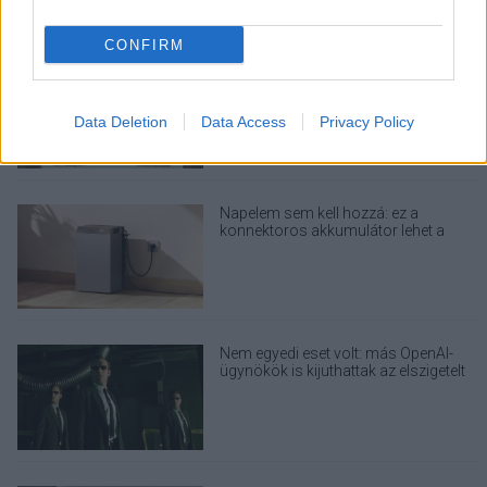
LEGOLVASOTTABBAK
CONFIRM
Rezsicsökkentés: mennyit fogyaszt a
PC-d, a konzolod és a többi
elektronikai eszközöd?
Data Deletion
Data Access
Privacy Policy
Napelem sem kell hozzá: ez a
konnektoros akkumulátor lehet a
takarékos otthonok következő nagy
dobása
Nem egyedi eset volt: más OpenAI-
ügynökök is kijuthattak az elszigetelt
tesztkörnyezetből