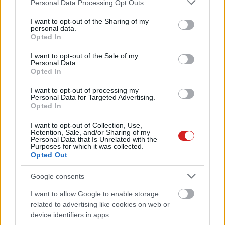
Please note that this website/app uses one or more Google
napi rutin
Personal Data Processing Opt Outs
services and may gather and store information including but
ABBYY FineReader 14 Blog
| 2017.10.03 13:30
not limited to your visit or usage behaviour. You may click to
I want to opt-out of the Sharing of my
personal data.
grant or deny consent to Google and its third-party tags to
Papírtól irodáig: Abbyy FineReader
Opted In
use your data for below specified purposes in below Google
14 Corporate
consent section.
I want to opt-out of the Sale of my
Szoftver
| 2017.03.09 17:45
Personal Data.
Opted In
I want to opt-out of processing my
Personal Data for Targeted Advertising.
Opted In
I want to opt-out of Collection, Use,
Retention, Sale, and/or Sharing of my
Personal Data that Is Unrelated with the
Purposes for which it was collected.
Opted Out
Google consents
I want to allow Google to enable storage
related to advertising like cookies on web or
device identifiers in apps.