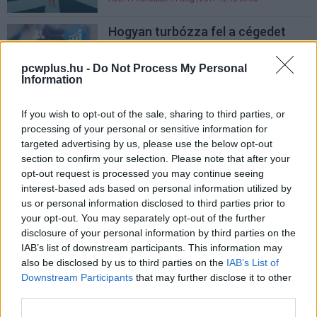
Hogyan turbózza fel a cégedet
egy szövegfelismerő szoftver?
ABBYY FineReader 14 Blog
| 2017.11.30 10:25
pcwplus.hu -
Do Not Process My Personal
Information
Egy univerzális IT-eszköz az
irodába, amiért megéri fizetni
If you wish to opt-out of the sale, sharing to third parties, or
ABBYY FineReader 14 Blog
| 2017.11.15 11:00
processing of your personal or sensitive information for
targeted advertising by us, please use the below opt-out
Hogy azonosítsunk egy
section to confirm your selection. Please note that after your
gátlástalan partnert, amikor
opt-out request is processed you may continue seeing
szerződés aláírásra kerül a sor?
interest-based ads based on personal information utilized by
ABBYY FineReader 14 Blog
| 2017.10.31 07:28
us or personal information disclosed to third parties prior to
your opt-out. You may separately opt-out of the further
6 tény, amik megváltoztatják a
disclosure of your personal information by third parties on the
dokumentumok kezeléséről
IAB’s list of downstream participants. This information may
alkotott véleményed
also be disclosed by us to third parties on the
IAB’s List of
ABBYY FineReader 14 Blog
| 2017.10.11 08:00
Downstream Participants
that may further disclose it to other
third parties.
Mesterséges intelligencia és a