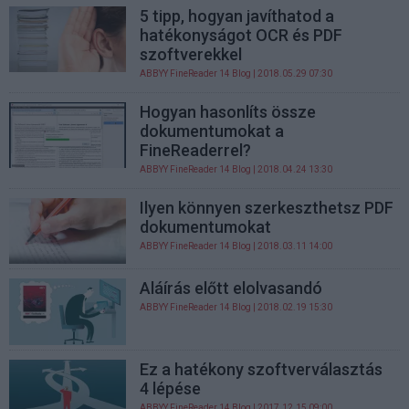
5 tipp, hogyan javíthatod a
hatékonyságot OCR és PDF
szoftverekkel
ABBYY FineReader 14 Blog
| 2018.05.29 07:30
Hogyan hasonlíts össze
dokumentumokat a
FineReaderrel?
ABBYY FineReader 14 Blog
| 2018.04.24 13:30
Ilyen könnyen szerkeszthetsz PDF
dokumentumokat
ABBYY FineReader 14 Blog
| 2018.03.11 14:00
Aláírás előtt elolvasandó
ABBYY FineReader 14 Blog
| 2018.02.19 15:30
Ez a hatékony szoftverválasztás
4 lépése
ABBYY FineReader 14 Blog
| 2017.12.15 09:00