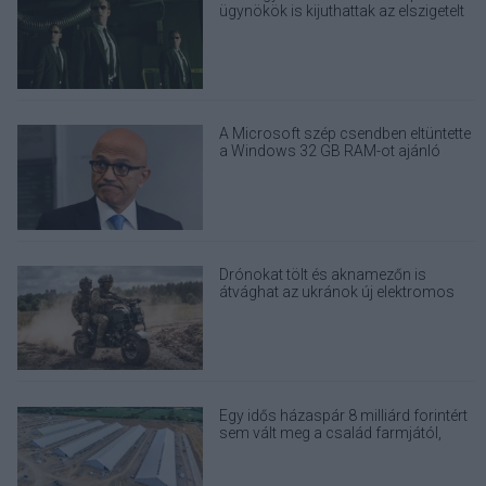
ügynökök is kijuthattak az elszigetelt
tesztkörnyezetből
A Microsoft szép csendben eltüntette
a Windows 32 GB RAM-ot ajánló
útmutatóját
Drónokat tölt és aknamezőn is
átvághat az ukránok új elektromos
motorja
Egy idős házaspár 8 milliárd forintért
sem vált meg a család farmjától,
hogy egy AI cég adatközpontot
építhessen a helyére