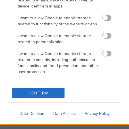
Ilyen egyszerű volt feltörni az
related to analytics like cookies on web or
észak-koreai Facebookot
device identifiers in apps.
Közösség
| 2016.06.03 08:01
I want to allow Google to enable storage
related to functionality of the website or app.
Így lehet elképesztően zárt még a
Linux is
I want to allow Google to enable storage
Szoftver
| 2015.12.30 11:01
related to personalization.
Észak-Korea saját időzónára áll át
I want to allow Google to enable storage
Életmód
| 2015.08.07 19:15
related to security, including authentication
functionality and fraud prevention, and other
user protection.
Egyre jobban kell félni a
cyberhadviseléstől
Közélet
| 2015.01.23 08:01
CONFIRM
Jön a Windows 10 és a 8
terabájtos HDD-k -
hírösszefoglaló
Data Deletion
Data Access
Privacy Policy
Közélet
| 2014.12.13 08:06