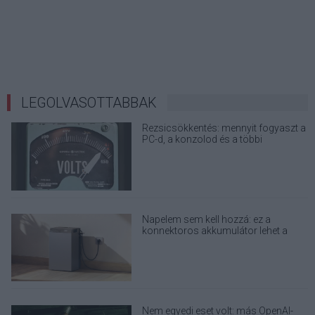
LEGOLVASOTTABBAK
Rezsicsökkentés: mennyit fogyaszt a
PC-d, a konzolod és a többi
elektronikai eszközöd?
Napelem sem kell hozzá: ez a
konnektoros akkumulátor lehet a
takarékos otthonok következő nagy
dobása
Nem egyedi eset volt: más OpenAI-