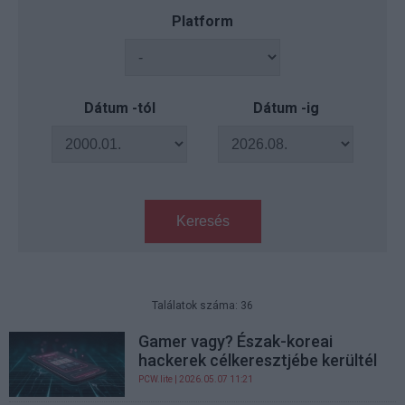
Platform
Dátum -tól
Dátum -ig
Keresés
Találatok száma: 36
Gamer vagy? Észak-koreai
hackerek célkeresztjébe kerültél
PCW.lite
| 2026.05.07 11:21