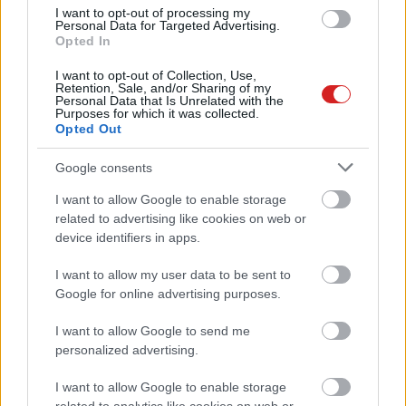
hackaerek
I want to opt-out of processing my
Personal Data for Targeted Advertising.
Szoftver
| 2022.01.16 15:11
Opted In
Észak-Korea állítólag meg akarta
I want to opt-out of Collection, Use,
Retention, Sale, and/or Sharing of my
hackelni a Pfizert, hogy ellopja a
Personal Data that Is Unrelated with the
vakcina receptjét
Purposes for which it was collected.
Opted Out
PCW.lite
| 2021.02.17 07:00
Orosz és észak-koreai hackerek
Google consents
támadják a vakcina-kutatókat
I want to allow Google to enable storage
computertrends.hu
| 2020.11.17 10:26
related to advertising like cookies on web or
device identifiers in apps.
Musk szerint az AI veszélyesebb,
mint Észak-Korea
I want to allow my user data to be sent to
PCW.pro
| 2017.08.15 07:00
Google for online advertising purposes.
Ilyen kicsi az észak-koreai
I want to allow Google to send me
internet
personalized advertising.
Szoftver
| 2016.09.21 12:30
I want to allow Google to enable storage