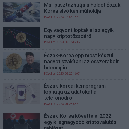
Már pásztázhatja a Földet Észak-
Korea első kémműholdja
PCW.lite
| 2023.12.05 18:41
Egy vagyont loptak el az egyik
nagy kriptotőzsdéről
PCW.lite
| 2023.09.16 07:02
Észak-Korea épp most készül
nagyot szakítani az összerabolt
bitcoinján
PCW.lite
| 2023.08.23 16:04
Észak-koreai kémprogram
lophatja az adatokat a
telefonodról
PCW.lite
| 2023.01.28 08:41
Észak-Korea követte el 2022
egyik legnagyobb kriptovalutás
rablását