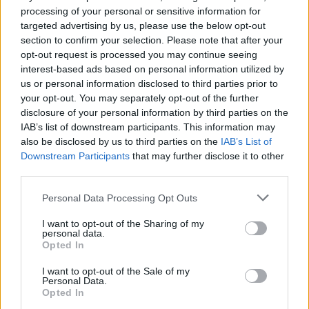
processing of your personal or sensitive information for
A mobiljuk rootolásával játsszák
targeted advertising by us, please use the below opt-out
ki a diktatúrát az észak-koreaiak
section to confirm your selection. Please note that after your
opt-out request is processed you may continue seeing
PCW.lite
| 2022.04.29 17:29
interest-based ads based on personal information utilized by
us or personal information disclosed to third parties prior to
Észak-Koreának segített volna
your opt-out. You may separately opt-out of the further
egy kriptopénzszakértő, börtön
disclosure of your personal information by third parties on the
lett a vége
IAB’s list of downstream participants. This information may
bronson.men
| 2022.04.14 04:19
also be disclosed by us to third parties on the
IAB’s List of
Downstream Participants
that may further disclose it to other
Észak-koreai hackerek támadták
third parties.
meg, bosszúból lekapcsolta a
weboldalaikat
Please note that this website/app uses one or more Google
Personal Data Processing Opt Outs
PCW.lite
| 2022.02.03 19:01
services and may gather and store information including but
not limited to your visit or usage behaviour. You may click to
I want to opt-out of the Sharing of my
A Windows sebezhetőségét is
personal data.
grant or deny consent to Google and its third-party tags to
kihasználva fertőznek hackerek
Opted In
use your data for below specified purposes in below Google
PCW.lite
| 2022.01.31 06:51
consent section.
I want to opt-out of the Sale of my
Personal Data.
Rengeteg kriptovalutát loptak
Opted In
tavaly is az észak-koreai