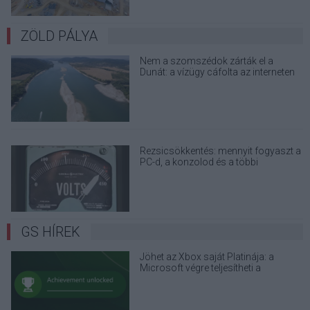
ZÖLD PÁLYA
Nem a szomszédok zárták el a
Dunát: a vízügy cáfolta az interneten
terjedő álhíreket
Rezsicsökkentés: mennyit fogyaszt a
PC-d, a konzolod és a többi
elektronikai eszközöd?
GS HÍREK
Jöhet az Xbox saját Platinája: a
Microsoft végre teljesítheti a
játékosok egyik legrégebbi kérését