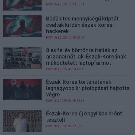
PCW.lite
| 2025.12.23 20:14
Bődületes mennyiségű kriptót
csaltak ki idén észak-koreai
hackerek
PCW.lite
| 2025.10.10 08:32
8 és fél év börtönre ítélték az
arizonai nőt, aki Észak-Koreának
működtetett laptopfarmot
PCW.lite
| 2025.07.28 13:05
Észak-Korea történetének
legnagyobb kriptolopását hajtotta
végre
PCW.lite
| 2025.02.25 14:51
Észak-Korea új öngyilkos drónt
tesztelt
PCW.lite
| 2024.08.29 07:46