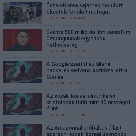
Észak-Korea sajátnak mondott
okostelefonokat mutogat
PCW.lite
| 2026.05.07 06:15
Évente 500 millió dollárt keres Kim
Dzsongunnak egy titkos
nethadsereg
PCW.lite
| 2026.03.19 21:38
A Google szerint az állami
hackerek kedvenc eszköze lett a
Gemini
PCW.lite
| 2026.02.14 08:01
Az észak-koreai álmunka és
kriptolopás több mint 40 országot
érint
PCW.lite
| 2026.01.14 12:45
Az Amazonnál próbáltak állást
szerezni észak-koreai ügynökök