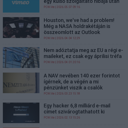
egy külső szolgáltató hibája után
PCW.lite
| 2026.05.07 09:16
Houston, we've had a problem!
Még a NASA holdrakétáján is
összeomlott az Outlook
PCW.lite
| 2026.04.04 12:29
Nem adóztatja meg az EU a régi e-
maileket, ez csak egy áprilisi tréfa
PCW.lite
| 2026.04.01 20:16
A NAV nevében 140 ezer forintot
ígérnek, de a végén a mi
pénzünket viszik a csalók
PCW.lite
| 2026.03.23 15:18
Egy hacker 6,8 milliárd e-mail
címet szivárogtathatott ki
PCW.lite
| 2026.02.13 15:26