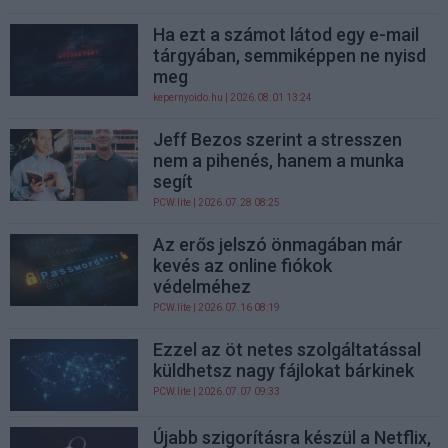
Ha ezt a számot látod egy e-mail
tárgyában, semmiképpen ne nyisd
meg
kepernyoido.hu
| 2026.08.01 13:24
Jeff Bezos szerint a stresszen
nem a pihenés, hanem a munka
segít
PCW.lite
| 2026.07.28 08:25
Az erős jelszó önmagában már
kevés az online fiókok
védelméhez
PCW.lite
| 2026.07.16 08:19
Ezzel az öt netes szolgáltatással
küldhetsz nagy fájlokat bárkinek
PCW.lite
| 2026.07.07 09:33
Újabb szigorításra készül a Netflix,