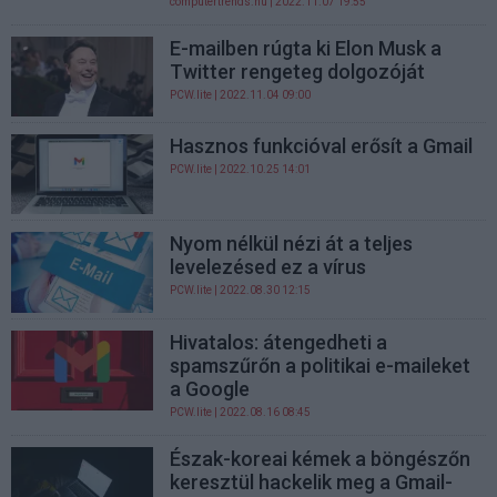
computertrends.hu
| 2022.11.07 19:55
E-mailben rúgta ki Elon Musk a
Twitter rengeteg dolgozóját
PCW.lite
| 2022.11.04 09:00
Hasznos funkcióval erősít a Gmail
PCW.lite
| 2022.10.25 14:01
Nyom nélkül nézi át a teljes
levelezésed ez a vírus
PCW.lite
| 2022.08.30 12:15
Hivatalos: átengedheti a
spamszűrőn a politikai e-maileket
a Google
PCW.lite
| 2022.08.16 08:45
Észak-koreai kémek a böngészőn
keresztül hackelik meg a Gmail-