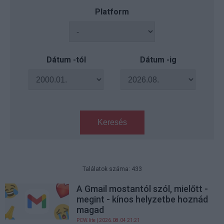
Platform
Dátum -tól
Dátum -ig
Keresés
Találatok száma: 433
A Gmail mostantól szól, mielőtt -
megint - kínos helyzetbe hoznád
magad
PCW.lite
| 2026.08.04 21:21