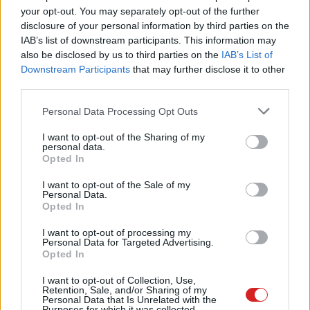
felhasználók e-mail címeit
your opt-out. You may separately opt-out of the further
PCW.lite
| 2025.02.13 11:40
disclosure of your personal information by third parties on the
IAB’s list of downstream participants. This information may
Az X elvileg alig éri el a nullszaldót,
also be disclosed by us to third parties on the
IAB’s List of
Elon Musk viszont tagad
Downstream Participants
that may further disclose it to other
PCW.lite
| 2025.01.26 18:02
third parties.
Nem működik rendesen az
Please note that this website/app uses one or more Google
Personal Data Processing Opt Outs
Ügyfélkapu+, gond van az e-
services and may gather and store information including but
mailes azonosítással
not limited to your visit or usage behaviour. You may click to
I want to opt-out of the Sharing of my
personal data.
grant or deny consent to Google and its third-party tags to
PCW.lite
| 2025.01.14 15:22
Opted In
use your data for below specified purposes in below Google
Erre érdemes figyelni - ravasz
consent section.
I want to opt-out of the Sale of my
Personal Data.
trükkel próbálják átverni az OTP
Opted In
ügyfeleit
PCW.lite
| 2024.05.24 19:16
I want to opt-out of processing my
Personal Data for Targeted Advertising.
Így lehet könnyen eldobható e-
Opted In
mail címed
I want to opt-out of Collection, Use,
Tippek
| 2024.04.22 19:32
Retention, Sale, and/or Sharing of my
Personal Data that Is Unrelated with the
Purposes for which it was collected.