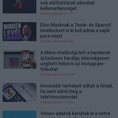
sok előfizetőnek okozhat
kellemetlenséget
PCW.lite
| 2026.06.27 17:17
Elon Musknak a Tesla- és SpaceX
levelezését is ki kell adnia a saját
pere miatt
PCW.lite
| 2026.06.03 13:54
A Meta chatbotja lett a hackerek
új kedvenc barátja, készségesen
segített feltörni az Instagram-
fiókokat
PCW.lite
| 2026.06.02 14:39
Kevesebb tárhelyet adhat a Gmail,
ha nem adod meg a
telefonszámodat
PCW.lite
| 2026.05.15 15:33
Vimeo-adatok kerültek ki a netre