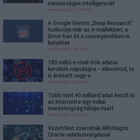
mesterséges intelligenciát
aiworld.hu
| 2025.12.10 09:00
A Google Gemini „Deep Research”
funkciója már az e-mailekben, a
Drive-ban és a csevegésekben is
kutathat
PCW.lite
| 2025.11.09 16:25
183 millió e-mail-fiók adatai
kerültek napvilágra – ellenőrizd, te
is érintett vagy-e
PCW.lite
| 2025.10.22 22:20
Több mint 40 milliárd adat került ki
az internetre egy indiai
marketingcég hibája miatt
PCW.lite
| 2025.10.19 19:01
Vezetőket zsarolnak állítólagos
Oracle-adatszivárgással