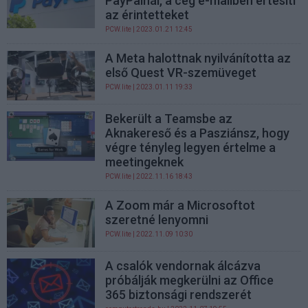
PayPalnál, a cég e-mailben értesíti
az érintetteket
PCW.lite
| 2023.01.21 12:45
A Meta halottnak nyilvánította az
első Quest VR-szemüveget
PCW.lite
| 2023.01.11 19:33
Bekerült a Teamsbe az
Aknakereső és a Pasziánsz, hogy
végre tényleg legyen értelme a
meetingeknek
PCW.lite
| 2022.11.16 18:43
A Zoom már a Microsoftot
szeretné lenyomni
PCW.lite
| 2022.11.09 10:30
A csalók vendornak álcázva
próbálják megkerülni az Office
365 biztonsági rendszerét