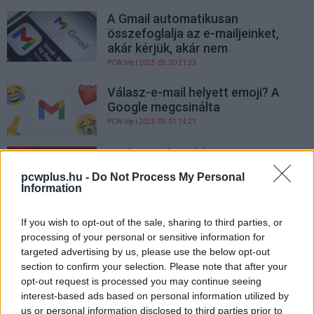
A Gmail automatikusan
összefoglalja az e-mailjeinket,
akár kérjük, akár nem
PCW.lite
| 2025.05.30 21:23
Válasz-e-mail helyett emoji? A
Google megcsinálta
PCW.lite
| 2025.05.01 14:21
Ezek ma a legjobb
levelezőkliensek Windowsra
pcwplus.hu -
Do Not Process My Personal
PCW.lite
| 2025.03.23 09:16
Information
Microsoft Outlook (new) teszt -
If you wish to opt-out of the sale, sharing to third parties, or
ilyen az, amikor a Copilot AI
processing of your personal or sensitive information for
találkozik a levelezéseddel
targeted advertising by us, please use the below opt-out
PCW.lite
| 2025.03.12 14:30
section to confirm your selection. Please note that after your
opt-out request is processed you may continue seeing
A Google kritikus hibát javított,
interest-based ads based on personal information utilized by
amely felfedhette a YouTube-
us or personal information disclosed to third parties prior to