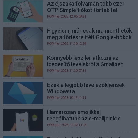
Az éjszaka folyamán több ezer
OTP Simple fiókot törtek fel
PCW.lite
| 2023.12.06 08:21
Figyelem, már csak ma menthetők
meg a törlésre ítélt Google-fiókok
PCW.lite
| 2023.11.30 12:28
Könnyebb lesz leiratkozni az
idegesítő levelekről a Gmailben
PCW.lite
| 2023.11.20 07:31
Ezek a legjobb levelezőkliensek
Windowsra
PCW.lite
| 2023.10.15 11:11
Hamarosan emojikkal
reagálhatunk az e-mailjeinkre
PCW.pro
| 2023.10.02 11:15