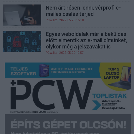
Nem árt résen lenni, vérprofi e-
mailes csalás terjed
PCW.lite
| 2022.05.20 16:10
Egyes weboldalak már a beküldés
előtt elmentik az e-mail címünket,
olykor még a jelszavakat is
PCW.lite
| 2022.05.20 12:57