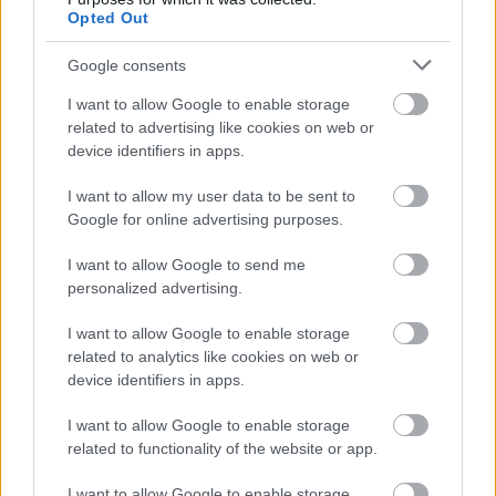
Elöntenek a hírlevelek? A Gmail
Opted Out
segíteni fog a rendrakásban
PCW.lite
| 2024.04.15 12:02
Google consents
Napokon belül indulhat a rendszer,
I want to allow Google to enable storage
amivel a kikapcsolt androidos
related to advertising like cookies on web or
telefonod is megtalálhatod
device identifiers in apps.
PCW.lite
| 2024.04.05 18:03
I want to allow my user data to be sent to
Google for online advertising purposes.
OTP-s ügyfél vagy? Vigyázz ezzel
a levéllel, csalók próbálkoznak
I want to allow Google to send me
PCW.lite
| 2024.03.20 13:31
personalized advertising.
Elon Musk beperelte az OpenAI-t,
I want to allow Google to enable storage
amely válaszul e-maileket hozott
related to analytics like cookies on web or
nyilvánosságra
device identifiers in apps.
PCW.lite
| 2024.03.07 17:01
I want to allow Google to enable storage
Megszűnik a DIGI egyik
related to functionality of the website or app.
alapszolgáltatása – így kerülheted
el az adatvesztést
I want to allow Google to enable storage