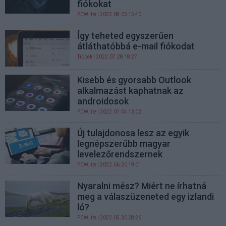
fiókokat
PCW.lite
| 2022.08.03 15:40
Így teheted egyszerűen
átláthatóbbá e-mail fiókodat
Tippek
| 2022.07.28 18:27
Kisebb és gyorsabb Outlook
alkalmazást kaphatnak az
androidosok
PCW.lite
| 2022.07.04 13:02
Új tulajdonosa lesz az egyik
legnépszerűbb magyar
levelezőrendszernek
PCW.lite
| 2022.06.20 19:01
Nyaralni mész? Miért ne írhatná
meg a válaszüzeneted egy izlandi
ló?
PCW.lite
| 2022.05.30 08:26