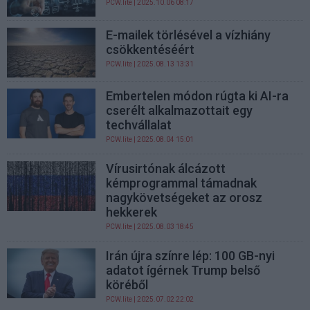
PCW.lite
| 2025.10.06 08:17
E-mailek törlésével a vízhiány
csökkentéséért
PCW.lite
| 2025.08.13 13:31
Embertelen módon rúgta ki AI-ra
cserélt alkalmazottait egy
techvállalat
PCW.lite
| 2025.08.04 15:01
Vírusirtónak álcázott
kémprogrammal támadnak
nagykövetségeket az orosz
hekkerek
PCW.lite
| 2025.08.03 18:45
Irán újra színre lép: 100 GB-nyi
adatot ígérnek Trump belső
köréből
PCW.lite
| 2025.07.02 22:02