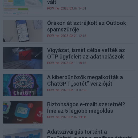
vált
PCW.lite
| 2023.03.07 14:01
Órákon át sztrájkolt az Outlook
spamszűrője
PCW.lite
| 2023.02.21 12:15
Vigyázat, ismét célba vették az
OTP ügyfeleit az adathalászok
PCW.lite
| 2023.02.11 18:15
A kiberbűnözők megalkották a
ChatGPT „sötét” verzióját
PCW.lite
| 2023.02.10 10:55
Biztonságos e-mailt szeretnél?
Íme az 5 legjobb megoldás
PCW.lite
| 2023.02.07 19:58
Adatszivárgás történt a