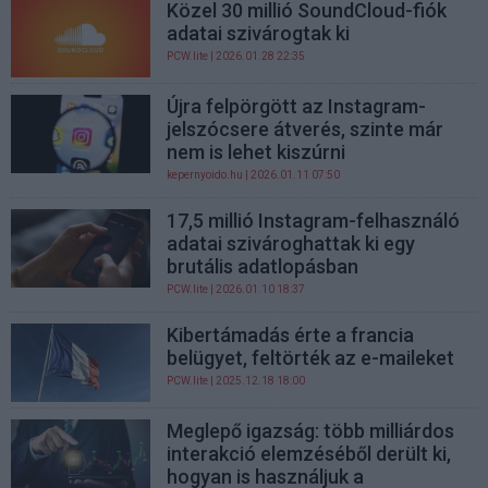
Közel 30 millió SoundCloud-fiók
adatai szivárogtak ki
PCW.lite
| 2026.01.28 22:35
Újra felpörgött az Instagram-
jelszócsere átverés, szinte már
nem is lehet kiszúrni
kepernyoido.hu
| 2026.01.11 07:50
17,5 millió Instagram-felhasználó
adatai szivároghattak ki egy
brutális adatlopásban
PCW.lite
| 2026.01.10 18:37
Kibertámadás érte a francia
belügyet, feltörték az e-maileket
PCW.lite
| 2025.12.18 18:00
Meglepő igazság: több milliárdos
interakció elemzéséből derült ki,
hogyan is használjuk a