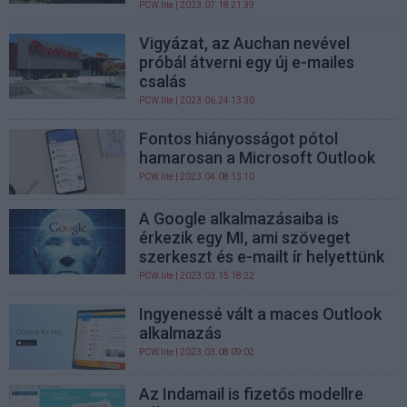
PCW.lite
| 2023.07.18 21:39
Vigyázat, az Auchan nevével
próbál átverni egy új e-mailes
csalás
PCW.lite
| 2023.06.24 13:30
Fontos hiányosságot pótol
hamarosan a Microsoft Outlook
PCW.lite
| 2023.04.08 13:10
A Google alkalmazásaiba is
érkezik egy MI, ami szöveget
szerkeszt és e-mailt ír helyettünk
PCW.lite
| 2023.03.15 18:22
Ingyenessé vált a maces Outlook
alkalmazás
PCW.lite
| 2023.03.08 09:02
Az Indamail is fizetős modellre