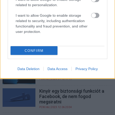
PCW.lite
| 2024.03.04 19:31
related to personalization.
Internetes csalók ismét a Netflix
I want to allow Google to enable storage
előfizetők adataira pályáznak
related to security, including authentication
#oszdazészt
| 2024.02.20 14:18
functionality and fraud prevention, and other
user protection.
Lopott e-mail címek és jelszavak
tömege kering a neten, itt
ellenőrizheted, hogy téged is
CONFIRM
érint-e
PCW.lite
| 2024.01.23 09:06
Vigyázat, adathalász e-mail terjed
Data Deletion
Data Access
Privacy Policy
magyar nyelven!
PCW.lite
| 2024.01.12 17:19
Kinyír egy biztonsági funkciót a
Facebook, de nem fogod
megsiratni
PCW.lite
| 2023.12.06 20:34