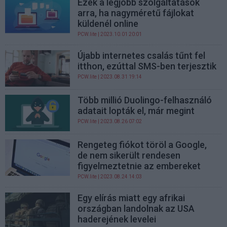
Ezek a legjobb szolgáltatások
arra, ha nagyméretű fájlokat
küldenél online
PCW.lite
| 2023.10.01 20:01
Újabb internetes csalás tűnt fel
itthon, ezúttal SMS-ben terjesztik
PCW.lite
| 2023.08.31 19:14
Több millió Duolingo-felhasználó
adatait lopták el, már megint
PCW.lite
| 2023.08.26 07:02
Rengeteg fiókot töröl a Google,
de nem sikerült rendesen
figyelmeztetnie az embereket
PCW.lite
| 2023.08.24 14:03
Egy elírás miatt egy afrikai
országban landolnak az USA
haderejének levelei