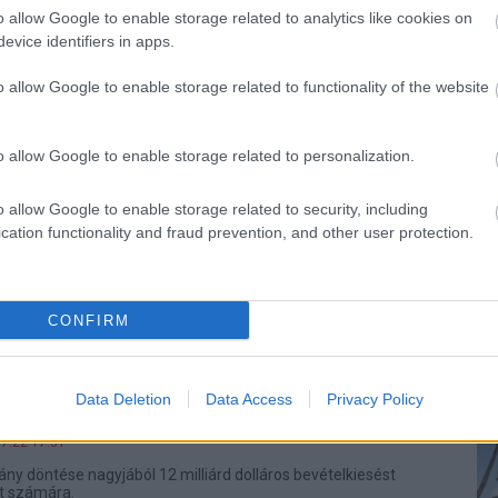
áról.
o allow Google to enable storage related to analytics like cookies on
evice identifiers in apps.
val felturbózott és elérhető – ilyen
o allow Google to enable storage related to functionality of the website
 asztali PC
0 17:49
o allow Google to enable storage related to personalization.
ó, Wi-Fi 7 és ha kell, erős központi egység hajtja az Acer
 gépeket, amik bármelyik asztalon nagyon jól mutatnak.
o allow Google to enable storage related to security, including
jtnyi törölhetetlen adattal árasztotta
cation functionality and fraud prevention, and other user protection.
t a Windows 11 nagy frissítése
3 17:28
zerővel dolgozik a frusztráló hiba javításán.
CONFIRM
an az Nvidia: az Egyesült Államok
Data Deletion
Data Access
Privacy Policy
a vállalat AI-gyorsítóját
07.22 17:31
ny döntése nagyjából 12 milliárd dolláros bevételkiesést
at számára.