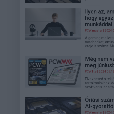
Ilyen az, a
hogy egysz
munkáddal
PCW.master
| 2024.
A gaming mellett 
notebookot, amin
ereje is számít. Mu
Még nem va
meg június
PCW.lite
| 2024.06.1
Élvezheted a rekl
tartalmainkhoz, de
szoftver is jár a 
Óriási szám
AI-gyorsító
PCW.master
| 2024.