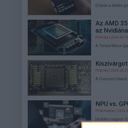
Eltűnik a dislike g
Az AMD 350
az Nvidián
PCW.lite
| 2026.06.1
A TensorWave újab
Kiszivárgot
PCW.lite
| 2026.05.2
A Crescent Islan
NPU vs. GP
PCW.master
| 2026.
Hirtelen nagyon fo
hardver gyorsíts