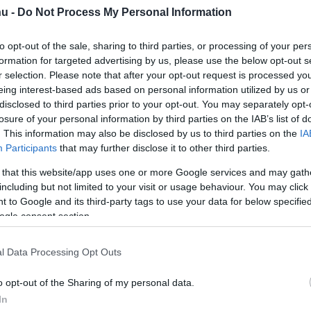
 mi is valójában ez az egész TOPs-őrület.
u -
Do Not Process My Personal Information
 megállíthatatlanul nő a gyerekek
to opt-out of the sale, sharing to third parties, or processing of your per
je, a covid csak felgyorsította a
formation for targeted advertising by us, please use the below opt-out s
r selection. Please note that after your opt-out request is processed y
eing interest-based ads based on personal information utilized by us or
6.04.14 07:12
disclosed to third parties prior to your opt-out. You may separately opt-
ia húzta le a statisztikát, már évtizedek óta romlik a
losure of your personal information by third parties on the IAB’s list of
vet átölelő tudományos elemzés rávilágított: a gyerekek
tözött a kijelzők mögé.
. This information may also be disclosed by us to third parties on the
IA
Participants
that may further disclose it to other third parties.
 2026 – Jön az ügynökök és robotok
 that this website/app uses one or more Google services and may gath
ormja
including but not limited to your visit or usage behaviour. You may click 
 to Google and its third-party tags to use your data for below specifi
 2026.03.24 05:28
ogle consent section.
ként működő Vera Rubin platformján az AI gyárak
nagyobb teljesítménnyel és hatékonysággal taníthatják,
ttathatják mesterséges intelligenciára épülő
l Data Processing Opt Outs
 év második felétől, jelentette be az NVIDIA. A cég éves
lt modellek és szoftvereszközök mellett a fizikai
igencia - például ipari robotok és önvezető járművek -
o opt-out of the Sharing of my personal data.
sító megoldások is premiereztek.
In