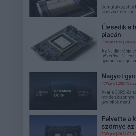
Bemutatkozott a B
oköszisztéma bebet
Élesedik a 
piacán
PCW.master
| 2024.
Az Nvidia trónja 
gőzerővel fejleszt
gyorsulása egésze
Nagyot gyo
PCW.pro
| 2024.02.2
Akár a DDR5-ös ad
minden bizonnyal 
gyorsítók miatt.
Felvette a k
szörnye az 
PCW.pro
| 2024.02.1