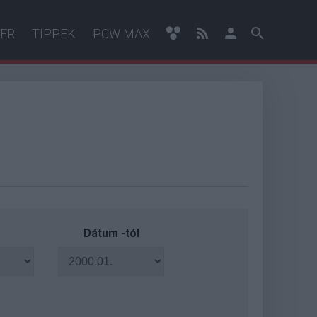
ER
TIPPEK
PCW MAX
Dátum -tól