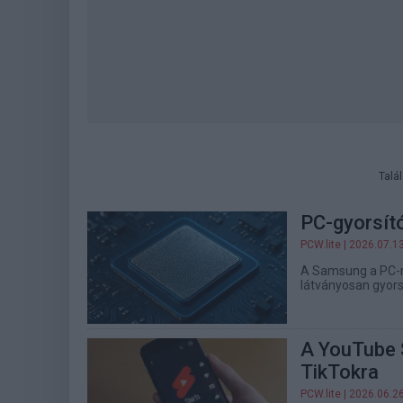
Talá
PC-gyorsít
PCW.lite
| 2026.07.1
A Samsung a PC-re
látványosan gyors
A YouTube 
TikTokra
PCW.lite
| 2026.06.2