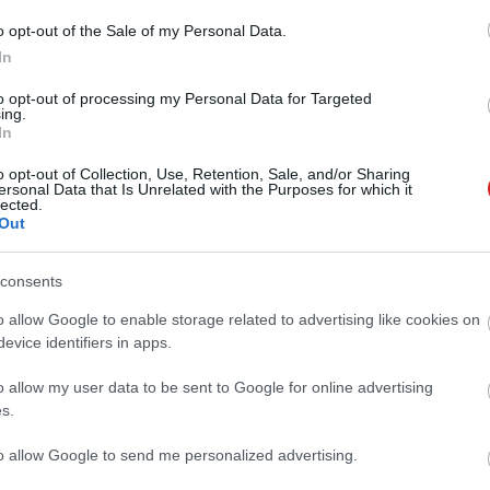
 dönteni a JFK-akták titkosításáról az
o opt-out of the Sale of my Personal Data.
emzeti Hírszerzés igazgatójának
In
2 17:01
to opt-out of processing my Personal Data for Targeted
rint az AI drasztikusan felgyorsította a dokumentumok
ing.
In
o opt-out of Collection, Use, Retention, Sale, and/or Sharing
ro B-széria: 48 GB VRAM-mal és új
ersonal Data that Is Unrelated with the Purposes for which it
ával érkezik az AI-fejlesztők új
lected.
Out
öze
05.19 18:03
consents
o B-szériás GPU-i a mesterséges intelligencia és a
izualizáció igényeire szabva érkeztek meg a Computex
o allow Google to enable storage related to advertising like cookies on
evice identifiers in apps.
aszabja az AI infrastruktúrát a Grace
o allow my user data to be sent to Google for online advertising
s az NVLink Fusion
s.
9 17:03
to allow Google to send me personalized advertising.
zerek, nyílt interconnect szabványok és tanulóképes
llek éve kezdődött el - összefoglaló a gyártó Computex