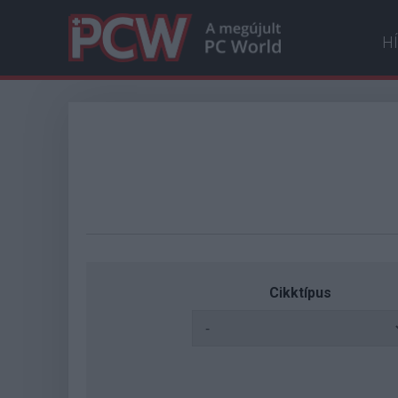
H
Cikktípus