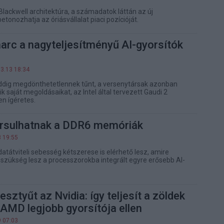
lackwell architektúra, a számadatok láttán az új
onozhatja az óriásvállalat piaci pozícióját.
harc a nagyteljesítményű AI-gyorsítók
03.13 18:34
eddig megdönthetetlennek tűnt, a versenytársak azonban
ik saját megoldásaikat, az Intel által tervezett Gaudi 2
n ígéretes.
rsulhatnak a DDR6 memóriák
3 19:55
atátviteli sebesség kétszerese is elérhető lesz, amire
szükség lesz a processzorokba integrált egyre erősebb AI-
esztyűt az Nvidia: így teljesít a zöldek
AMD legjobb gyorsítója ellen
9 07:03