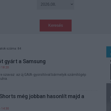
Keresés
latok száma: 84
ót gyárt a Samsung
3 18:20
 szavaz: az új GAIA-gyorsítóval bármelyik számítógép
ulna.
Shorts még jobban hasonlít majd a
6 14:30