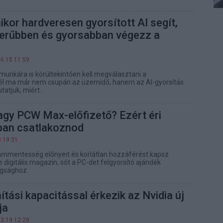
mikor hardveresen gyorsított AI segít,
erűbben és gyorsabban végezz a
06.15 11:59
munkára is körültekintően kell megválasztani a
él ma már nem csupán az üzemidő, hanem az AI-gyorsítás
tatjuk, miért.
gy PCW Max-előfizető? Ezért éri
ban csatlakoznod
3 19:31
ámmentesség előnyeit és korlátlan hozzáférést kapsz
 digitális magazin, sőt a PC-det felgyorsító ajándék
tagsághoz.
ítási kapacitással érkezik az Nvidia új
ja
03.19 12:28