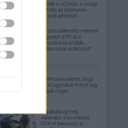
zárták el a Dunát: a vízügy
cáfolta az interneten
terjedő álhíreket
Rezsicsökkentés: mennyit
fogyaszt a PC-d, a
konzolod és a többi
elektronikai eszközöd?
GS HÍREK
A Meta bevallotta, hogy
az AI ügynökük feltört egy
másik céget
Kapaszkodj meg
valamibe: a következő
GTA VI bemutató a