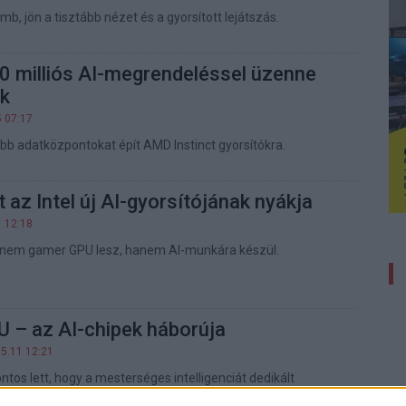
omb, jön a tisztább nézet és a gyorsított lejátszás.
 milliós AI-megrendeléssel üzenne
ak
5 07:17
b adatközpontokat épít AMD Instinct gyorsítókra.
t az Intel új AI-gyorsítójának nyákja
1 12:18
d nem gamer GPU lesz, hanem AI-munkára készül.
U – az AI-chipek háborúja
05.11 12:21
ntos lett, hogy a mesterséges intelligenciát dedikált
a minden kütyüben. Megmutatjuk, mi a különbség NPU, GPU