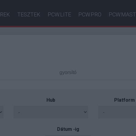
ÍREK
TESZTEK
PCW.LITE
PCW.PRO
PCW.MAST
Hub
Platform
Dátum -ig