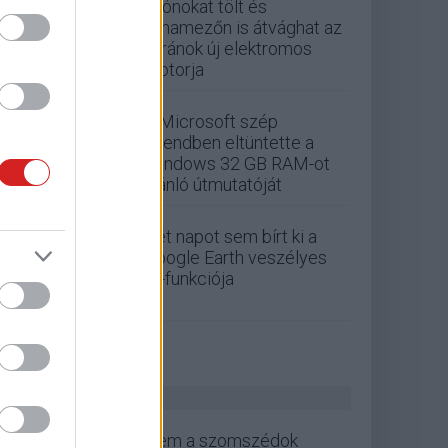
Drónokat tölt és
aknamezőn is átvághat az
ukránok új elektromos
motorja
A Microsoft szép
csendben eltüntette a
Windows 32 GB RAM-ot
ajánló útmutatóját
Két napot sem bírt ki a
Google Earth veszélyes
AI-funkciója
ZÖLD PÁLYA
Nem a szomszédok