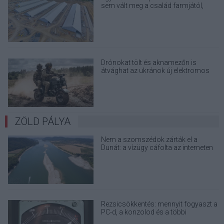
sem vált meg a család farmjától,
hogy egy AI cég adatközpontot
építhessen a helyére
Drónokat tölt és aknamezőn is
átvághat az ukránok új elektromos
motorja
ZÖLD PÁLYA
Nem a szomszédok zárták el a
Dunát: a vízügy cáfolta az interneten
terjedő álhíreket
Rezsicsökkentés: mennyit fogyaszt a
PC-d, a konzolod és a többi
elektronikai eszközöd?