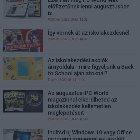
előfizetőnek lenni augusztusban
is
PCW.lite
| 2023.08.07 12:02
Így vernek át az iskolakezdésnél
PCW.lite
| 2022.08.23 14:01
Az iskolakezdési akciók
árnyoldala - mire figyeljünk a Back
to School ajánlatoknál?
Tippek
| 2022.08.21 14:04
Az augusztusi PC World
magazinnal elkerülheted az
iskolakezdés kellemetlen
meglepetéseit
PCW.lite
| 2022.08.05 16:00
Indítsd új Windows 10 vagy Office
programcsomaggal az iskolát!