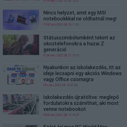
PCW.lite
| 2024.10.05 13:07
Nincs helyzet, amit egy MSI
notebookkkal ne oldhatnál meg!
PCW.lite
| 2024.08.26 11:01
Státusszimbólumként tekint az
okostelefonokra a hazai Z
generáció
PCW.lite
| 2023.08.21 13:01
Nyakunkon az iskolakezdés, itt az
ideje lecsapni egy akciós Windows
vagy Office csomagra
PR cikk
| 2023.08.14 01:00
Iskolakezdés újratöltve: meglepő
fordulatokra számíthat, aki most
venne notebookot
PCW.lite
| 2023.08.13 14:07
Ezért éri meg PC World Max-