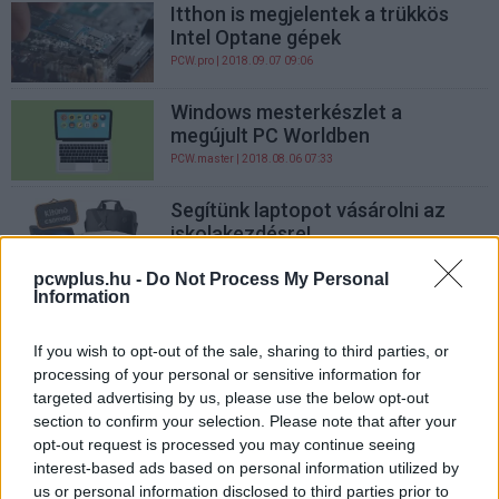
Itthon is megjelentek a trükkös
Intel Optane gépek
PCW.pro
| 2018.09.07 09:06
Windows mesterkészlet a
megújult PC Worldben
PCW.master
| 2018.08.06 07:33
Segítünk laptopot vásárolni az
iskolakezdésre!
PCW.pro
| 2017.09.04 15:45
pcwplus.hu -
Do Not Process My Personal
Information
Így lesz a PC-d gyorsabb,
stabilabb
If you wish to opt-out of the sale, sharing to third parties, or
PCW.lite
| 2017.08.04 06:30
processing of your personal or sensitive information for
targeted advertising by us, please use the below opt-out
TESZT: Dell Vostro 3558 - Igásló
section to confirm your selection. Please note that after your
extrákkal
opt-out request is processed you may continue seeing
Teszt hub
| 2016.09.02 16:00
interest-based ads based on personal information utilized by
us or personal information disclosed to third parties prior to