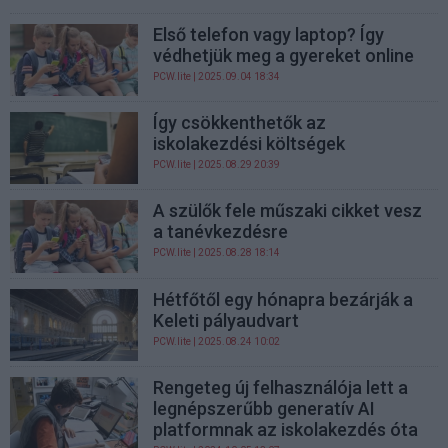
Első telefon vagy laptop? Így
védhetjük meg a gyereket online
PCW.lite
| 2025.09.04 18:34
Így csökkenthetők az
iskolakezdési költségek
PCW.lite
| 2025.08.29 20:39
A szülők fele műszaki cikket vesz
a tanévkezdésre
PCW.lite
| 2025.08.28 18:14
Hétfőtől egy hónapra bezárják a
Keleti pályaudvart
PCW.lite
| 2025.08.24 10:02
Rengeteg új felhasználója lett a
legnépszerűbb generatív AI
platformnak az iskolakezdés óta