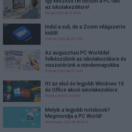
Így készítsd fel olcsón a PC-det
az iskolakezdésre!
PR cikk
| 2020.09.07 06:00
Indul a suli, de a Zoom világszerte
kidőlt
PCW.lite
| 2020.08.25 12:59
Az augusztusi PC Worlddel
felkészülünk az iskolakezdésre és
visszatérünk a mindennapokba
PCW.lite
| 2020.08.07 16:30
Itt az első és legjobb Windows 10
és Office akció iskolakezdésre
PR cikk
| 2020.07.20 00:01
Melyik a legjobb notebook?
Megmondja a PC World!
PCW.master
| 2019.09.09 06:30