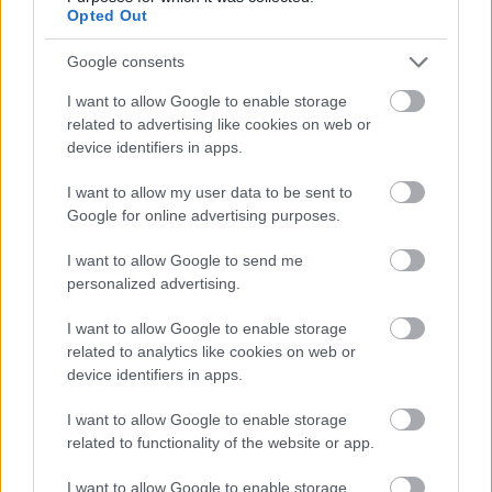
Opted Out
iskolai csúcslaborja
Iskolakezdés
| 2014.09.17 11:01
Google consents
Hogyan használjunk kevesebb
I want to allow Google to enable storage
festéket nyomtatáskor?
related to advertising like cookies on web or
Tippek
| 2014.09.15 17:02
device identifiers in apps.
E-könyv-lelőhelyek
I want to allow my user data to be sent to
iskolakezdéshez - Könyvtár a
Google for online advertising purposes.
merevlemezen
I want to allow Google to send me
Iskolakezdés
| 2014.09.15 16:39
personalized advertising.
Olcsó és lenyűgöző a Sharkoon új
háza
I want to allow Google to enable storage
related to analytics like cookies on web or
Iskolakezdés
| 2014.09.14 09:06
device identifiers in apps.
Számológép helyett - Tabletek
I want to allow Google to enable storage
iskolakezdésre
related to functionality of the website or app.
Mobil
| 2014.09.12 14:44
I want to allow Google to enable storage