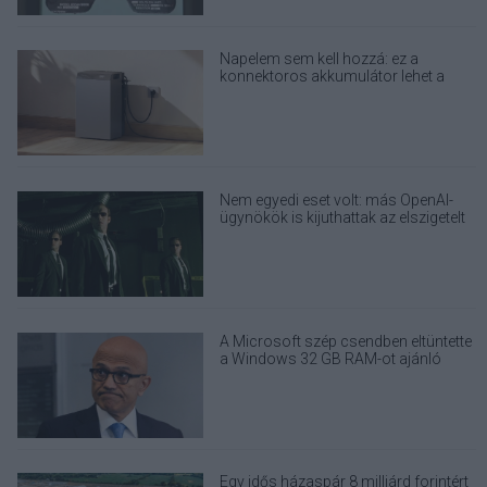
Napelem sem kell hozzá: ez a
konnektoros akkumulátor lehet a
takarékos otthonok következő nagy
dobása
Nem egyedi eset volt: más OpenAI-
ügynökök is kijuthattak az elszigetelt
tesztkörnyezetből
A Microsoft szép csendben eltüntette
a Windows 32 GB RAM-ot ajánló
útmutatóját
Egy idős házaspár 8 milliárd forintért