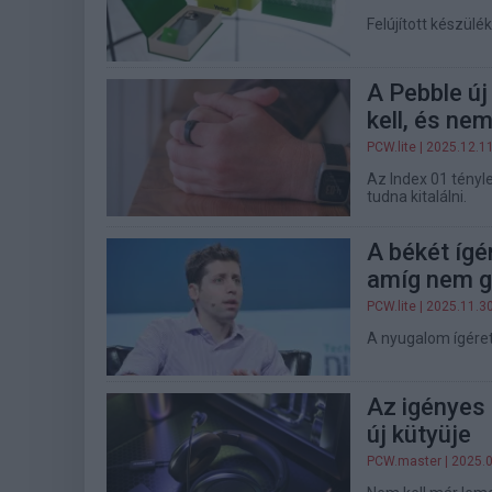
Felújított készülé
A Pebble új
kell, és nem
PCW.lite
| 2025.12.1
Az Index 01 tényle
tudna kitalálni.
A békét ígé
amíg nem go
PCW.lite
| 2025.11.3
A nyugalom ígéret
Az igényes
új kütyüje
PCW.master
| 2025.