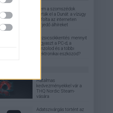
Nem a szomszédok
zárták el a Dunát: a vízügy
cáfolta az interneten
terjedő álhíreket
Rezsicsökkentés: mennyit
fogyaszt a PC-d, a
konzolod és a többi
elektronikai eszközöd?
GS HÍREK
Hatalmas
kedvezményekkel vár a
THQ Nordic Steam-
vására
Adatszivárgás történt az