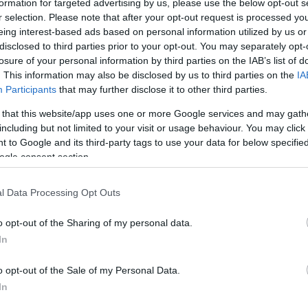
formation for targeted advertising by us, please use the below opt-out s
9 17:57
r selection. Please note that after your opt-out request is processed y
eing interest-based ads based on personal information utilized by us or
agyobb kapacitást kötnek le az MI-adatközpontoknak,
ebookok, telefonok, konzolok és még ezer más kütyü
disclosed to third parties prior to your opt-out. You may separately opt-
k meg az árát.
losure of your personal information by third parties on the IAB’s list of
. This information may also be disclosed by us to third parties on the
IA
ljesítmény, hosszú üzemidő - itt a
Participants
that may further disclose it to other third parties.
gamermobilja
 that this website/app uses one or more Google services and may gath
05.12 13:33
including but not limited to your visit or usage behaviour. You may click 
 to Google and its third-party tags to use your data for below specifi
a debütál a készülék, ami a kompetitív játékosok kedvenc
ogle consent section.
jával ünnepli 20 éves szülinapját az
l Data Processing Opt Outs
márka
o opt-out of the Sharing of my personal data.
1 14:20
In
inapi zsúron és megmutatjuk, buliban is olyan jó-e az
 kütyükben.
o opt-out of the Sale of my Personal Data.
In
U – az AI-chipek háborúja