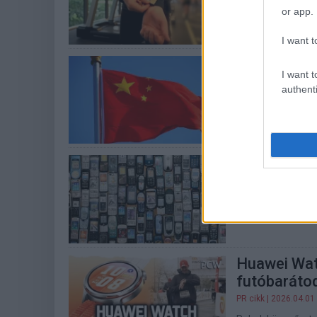
or app.
A szingapúri fejle
I want t
Kínában bru
I want t
kütyüket
authenti
PCW.lite
| 2026.04.2
41 millió eszközt
A fiókban m
PCW.lite
| 2026.04.2
A felújított kütyü
Huawei Wat
futóbaráto
PR cikk
| 2026.04.01