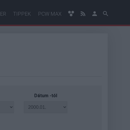
ER
TIPPEK
PCW MAX
Dátum -tól