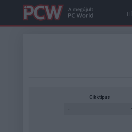
H
Cikktípus