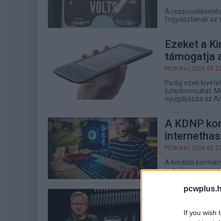
A rezsicsökkenté
fogyasztanak az o
Ezeket a K
támogatja
PCW.lite
| 2026.05.2
Pedig ezek kivéte
tulajdonosukat. Mu
nyugdíjazza az 
A KDNP kor
internethas
PCW.lite
| 2026.05.2
A korábbi kormány
kütyühasználatot,
pcwplus.h
Drágább la
fog fájni n
If you wish 
éppen