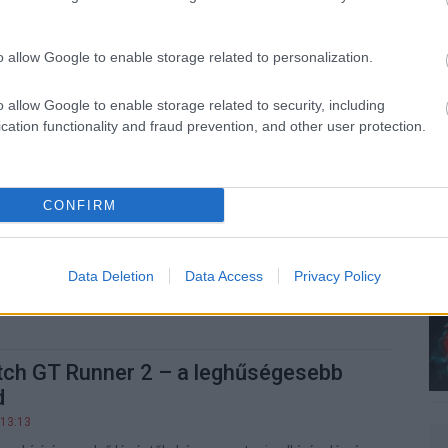
sztés alapján a ruhád lehet a jövő viselhető kütyüje.
o allow Google to enable storage related to personalization.
tális tempóban cserélik le a régi
o allow Google to enable storage related to security, including
cation functionality and fraud prevention, and other user protection.
7 12:16
ől szabadultak meg a csereprogram keretein belül.
CONFIRM
arad a régi mobil és laptop
0 13:16
Data Deletion
Data Access
Privacy Policy
k már kevésbé riasztják el a vevőket.
ch GT Runner 2 – a leghűségesebb
d
 13:13