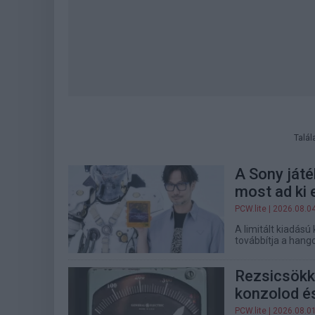
Talál
A Sony játé
most ad ki 
PCW.lite
| 2026.08.0
A limitált kiadású
továbbítja a hango
Rezsicsökke
konzolod és
PCW.lite
| 2026.08.0