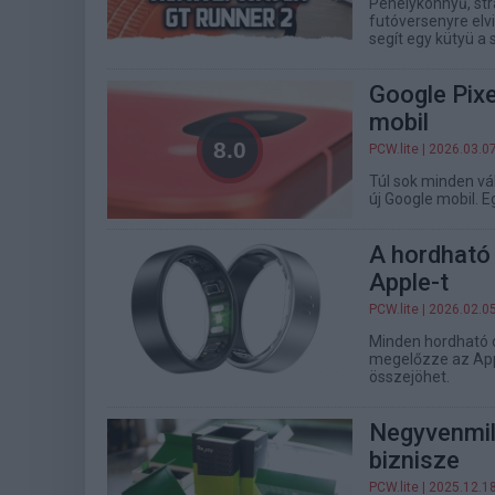
Pehelykönnyű, stra
futóversenyre elv
segít egy kütyü a 
Google Pix
mobil
PCW.lite
| 2026.03.0
Túl sok minden vál
új Google mobil. E
A hordható 
Apple-t
PCW.lite
| 2026.02.0
Minden hordható o
megelőzze az Appl
összejöhet.
Negyvenmill
biznisze
PCW.lite
| 2025.12.1