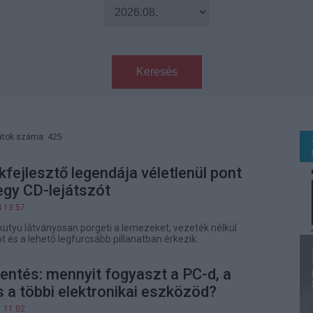
Keresés
atok száma: 425
kfejlesztő legendája véletlenül pont
egy CD-lejátszót
4 13:57
 kütyü látványosan pörgeti a lemezeket, vezeték nélkül
t és a lehető legfurcsább pillanatban érkezik.
ntés: mennyit fogyaszt a PC-d, a
 a többi elektronikai eszközöd?
1 11:02