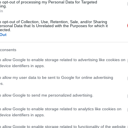
05.11 12:21
to opt-out of processing my Personal Data for Targeted
ing.
ntos lett, hogy a mesterséges intelligenciát dedikált
In
a minden kütyüben. Megmutatjuk, mi a különbség NPU, GPU
 mi is valójában ez az egész TOPs-őrület.
o opt-out of Collection, Use, Retention, Sale, and/or Sharing
ersonal Data that Is Unrelated with the Purposes for which it
lected.
csodás jövőt vázolt fel a Huawei
Out
7 16:34
m tablet és speciális kiadások - ha szereted a kütyüket és
consents
 különlegességgel is tud szolgálni a kínai gyártó.
o allow Google to enable storage related to advertising like cookies on
evice identifiers in apps.
ra a legmenőbb retro-futurisztikus
o allow my user data to be sent to Google for online advertising
 mostanában láttunk
s.
05.02 09:33
to allow Google to send me personalized advertising.
indenre, ami fontos és egy kis játékot is tartalmaz.
o allow Google to enable storage related to analytics like cookies on
 pólók, amik már a vérnyomásodat is
evice identifiers in apps.
o allow Google to enable storage related to functionality of the website
7 17:16