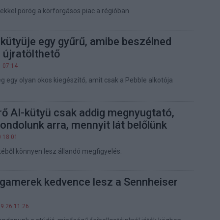
kekkel pörög a körforgásos piac a régióban.
 kütyüje egy gyűrű, amibe beszélned
 újratölthető
1 07:14
g egy olyan okos kiegészítő, amit csak a Pebble alkotója
rő AI-kütyü csak addig megnyugtató,
ndolunk arra, mennyit lát belőlünk
0 18:01
éből könnyen lesz állandó megfigyelés.
 gamerek kedvence lesz a Sennheiser
09.26 11:26