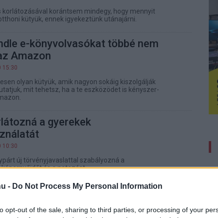
s korlátozásával korántsem mindegy, hogy mennyit
tthoni kütyük, ennek igyekeztünk utánajárni.
indle e-könyvolvasókat többé nem
 az Amazon
0 15:30
lesen olyan kütyük, amik nagyon sokáig kiszolgálják
tatjuk, mit tehetsz, ha a te eszközödet is kényszer-
Amazon.
látozná a gyerekek
ználatát
0 10:30
párt új törvényjavaslattal szabályozná a
 képernyőidőt és a netezést.
u -
Do Not Process My Personal Information
ptopok, gyengébb telefonok - nagyon
ekünk, ami a memóriapiacon történik
to opt-out of the sale, sharing to third parties, or processing of your per