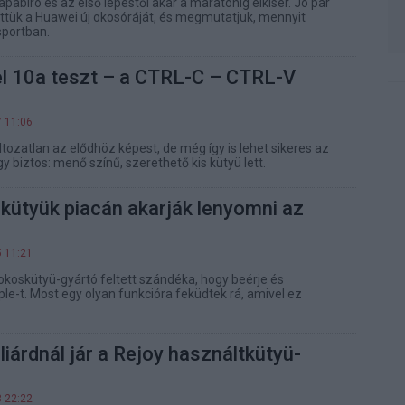
pabíró és az első lépéstől akár a maratonig elkísér. Jó pár
ittük a Huawei új okosóráját, és megmutatjuk, mennyit
sportban.
el 10a teszt – a CTRL-C – CTRL-V
7 11:06
tozatlan az elődhöz képest, de még így is lehet sikeres az
gy biztos: menő színű, szerethető kis kütyü lett.
kütyük piacán akarják lenyomni az
5 11:21
koskütyü-gyártó feltett szándéka, hogy beérje és
e-t. Most egy olyan funkcióra feküdtek rá, amivel ez
iárdnál jár a Rejoy használtkütyü-
8 22:22