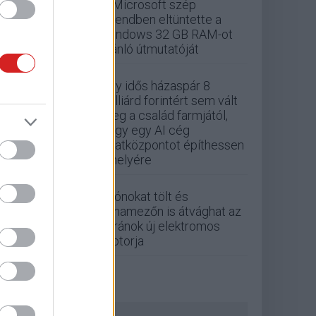
A Microsoft szép
csendben eltüntette a
Windows 32 GB RAM-ot
ajánló útmutatóját
Egy idős házaspár 8
milliárd forintért sem vált
meg a család farmjától,
hogy egy AI cég
adatközpontot építhessen
a helyére
Drónokat tölt és
aknamezőn is átvághat az
ukránok új elektromos
motorja
ZÖLD PÁLYA