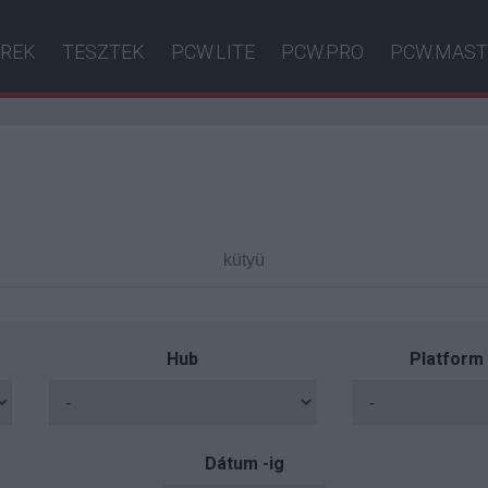
ÍREK
TESZTEK
PCW.LITE
PCW.PRO
PCW.MAST
Hub
Platform
Dátum -ig