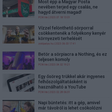
Most épp a Magyar Posta
nevében terjed egy csalás, ne
hagyd átverni magad!
PCW.lite
| 2023.07.18 13:01
Vízzel felönthető sörporral
csökkentenék a folyékony kenyér
környezeti terhelését
zoldpalya.hu
| 2023.06.03 17:41
Betör a sörpiacra a Nothing, és ez
teljesen komoly
PCW.lite
| 2023.04.02 19:21
Egy ősöreg trükkel akár ingyenes
felhőszolgáltatásként is
használható a YouTube
PCW.lite
| 2023.02.28 06:01
Napi büntetés: itt a gép, amivel
már távolról is lehet csókolózni