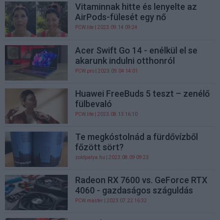
Vitaminnak hitte és lenyelte az
AirPods-fülesét egy nő
PCW.lite
| 2023.09.14 09:24
Acer Swift Go 14 - enélkül el se
akarunk indulni otthonról
PCW.pro
| 2023.09.04 14:01
Huawei FreeBuds 5 teszt – zenélő
fülbevaló
PCW.lite
| 2023.08.13 16:10
Te megkóstolnád a fürdővízből
főzött sört?
zoldpalya.hu
| 2023.08.09 09:23
Radeon RX 7600 vs. GeForce RTX
4060 - gazdaságos száguldás
PCW.master
| 2023.07.22 16:32