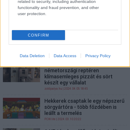
related to security, including authentication
Honor 200 Lite teszt – ez lett a
functionality and fraud prevention, and other
hazai szolgáltatók kedvence, de
user protection.
miért is?
PCW.lite
| 2024.05.14 17:45
Menő retró telefont mutatott be a
CONFIRM
Heineken, de az a célja, hogy ne
használjuk
PCW.lite
| 2024.04.17 09:06
Data Deletion
Data Access
Privacy Policy
Egy használaton kívüli
németországi reptéren
klímasemleges pizzát és sört
készít egy vállalat
zoldpalya.hu
| 2024.04.05 18:45
Hekkerek csaptak le egy népszerű
sörgyártóra - több főzdében is
leállt a termelés
PCW.lite
| 2024.03.10 20:22