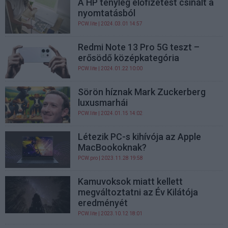
A HP tényleg előfizetést csinált a
nyomtatásból
PCW.lite
| 2024.03.01 14:57
Redmi Note 13 Pro 5G teszt –
erősödő középkategória
PCW.lite
| 2024.01.22 10:00
Sörön híznak Mark Zuckerberg
luxusmarhái
PCW.lite
| 2024.01.15 14:02
Létezik PC-s kihívója az Apple
MacBookoknak?
PCW.pro
| 2023.11.28 19:58
Kamuvoksok miatt kellett
megváltoztatni az Év Kilátója
eredményét
PCW.lite
| 2023.10.12 18:01