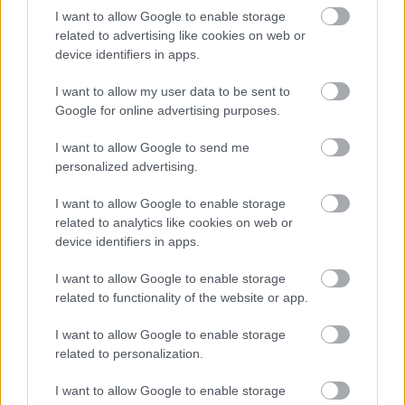
Részben használhatatlanok
I want to allow Google to enable storage
lesznek az iPhone-ok
related to advertising like cookies on web or
hangerőszabályzó gombjai a
device identifiers in apps.
Spotify-jal
PCW.lite
| 2024.09.01 10:38
I want to allow my user data to be sent to
Google for online advertising purposes.
A klímaváltozás már a pálinkát
sem kíméli
I want to allow Google to send me
personalized advertising.
zoldpalya.hu
| 2024.08.29 19:20
I want to allow Google to enable storage
Nem hangzik túl jól: mindent
related to analytics like cookies on web or
megjegyez a Microsoft új
device identifiers in apps.
mesterséges intelligenciája, amit
a gépeden csinálsz
I want to allow Google to enable storage
PCW.pro
| 2024.05.21 08:20
related to functionality of the website or app.
Hamarosan mindent láthat majd a
I want to allow Google to enable storage
ChatGPT, ami a képernyődön
related to personalization.
történik
PCW.lite
| 2024.05.17 06:01
I want to allow Google to enable storage