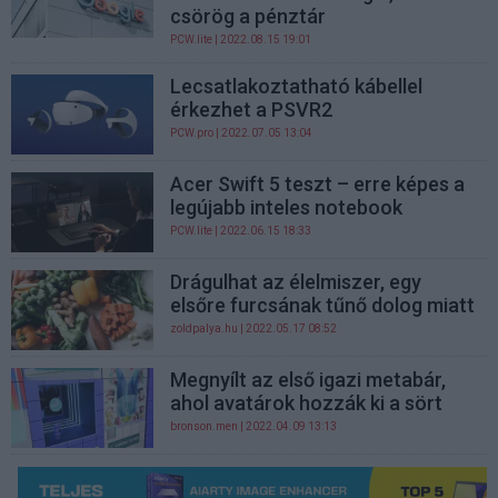
csörög a pénztár
PCW.lite
| 2022.08.15 19:01
Lecsatlakoztatható kábellel
érkezhet a PSVR2
PCW.pro
| 2022.07.05 13:04
Acer Swift 5 teszt – erre képes a
legújabb inteles notebook
PCW.lite
| 2022.06.15 18:33
Drágulhat az élelmiszer, egy
elsőre furcsának tűnő dolog miatt
zoldpalya.hu
| 2022.05.17 08:52
Megnyílt az első igazi metabár,
ahol avatárok hozzák ki a sört
bronson.men
| 2022.04.09 13:13