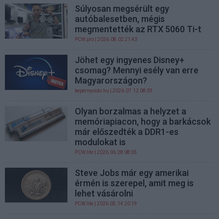
Súlyosan megsérült egy
autóbalesetben, mégis
megmentették az RTX 5060 Ti-t
PCW.pro
| 2026.08.02 21:43
Jöhet egy ingyenes Disney+
csomag? Mennyi esély van erre
Magyarországon?
kepernyoido.hu
| 2026.07.12 08:39
Olyan borzalmas a helyzet a
memóriapiacon, hogy a barkácsok
már előszedték a DDR1-es
modulokat is
PCW.lite
| 2026.06.28 08:05
Steve Jobs már egy amerikai
érmén is szerepel, amit meg is
lehet vásárolni
PCW.lite
| 2026.05.14 20:19