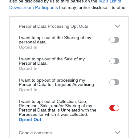
also be disclosed by us to third parties on the
IAB’s List of
ötletet adott
Downstream Participants
that may further disclose it to other
PCW.lite
| 2025.04.16 19:03
third parties.
Megéri PC-t építeni magadnak?
Please note that this website/app uses one or more Google
Personal Data Processing Opt Outs
Ezeket a kérdéseket válaszold
services and may gather and store information including but
meg, hogy kiderítsd
not limited to your visit or usage behaviour. You may click to
I want to opt-out of the Sharing of my
personal data.
PCW.pro
| 2025.03.13 13:36
grant or deny consent to Google and its third-party tags to
Opted In
use your data for below specified purposes in below Google
Régóta hiányolt funkció érkezik
consent section.
I want to opt-out of the Sale of my
az Instagramra
Personal Data.
Opted In
PCW.lite
| 2025.02.16 17:40
I want to opt-out of processing my
Mark Zuckerberg hangos
Personal Data for Targeted Advertising.
csörtébe kezdett az EU-val
Opted In
PCW.lite
| 2025.01.10 07:01
I want to opt-out of Collection, Use,
Retention, Sale, and/or Sharing of my
Glorious Model D 2 Pro Wireless
Personal Data that Is Unrelated with the
Purposes for which it was collected.
4K/8K teszt – precíz
Opted Out
pixelvadászat
PCW.master
| 2024.10.15 12:04
Google consents