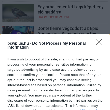
Egy srác lementett egy képet egy
élő madárra
PCW.lite
| 2025.07.29 16:13
Döntetlenre végződött az Epic
Games és a Samsung csörtéje
PCW.lite
| 2025.07.08 10:13
pcwplus.hu -
Do Not Process My Personal
Information
Az agy is jelentősen károsodhat a
túl sok ücsörgéstől
If you wish to opt-out of the sale, sharing to third parties, or
PCW.lite
| 2025.05.23 08:02
processing of your personal or sensitive information for
targeted advertising by us, please use the below opt-out
Merevlemezek
section to confirm your selection. Please note that after your
újrahasznosításával csökkentheti
opt-out request is processed you may continue seeing
Kínától való függőségét az USA
interest-based ads based on personal information utilized by
PCW.lite
| 2025.04.22 18:12
us or personal information disclosed to third parties prior to
your opt-out. You may separately opt-out of the further
Trump oktatási minisztere nem
disclosure of your personal information by third parties on the
tudja rendesen kimondani az AI
IAB’s list of downstream participants. This information may
szót, de igazából egészen jó