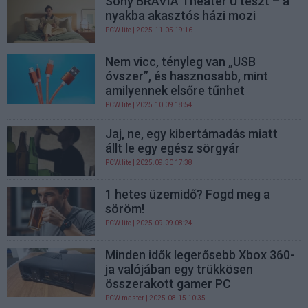
Sony BRAVIA Theater U teszt – a
nyakba akasztós házi mozi
PCW.lite
| 2025.11.05 19:16
Nem vicc, tényleg van „USB
óvszer”, és hasznosabb, mint
amilyennek elsőre tűnhet
PCW.lite
| 2025.10.09 18:54
Jaj, ne, egy kibertámadás miatt
állt le egy egész sörgyár
PCW.lite
| 2025.09.30 17:38
1 hetes üzemidő? Fogd meg a
söröm!
PCW.lite
| 2025.09.09 08:24
Minden idők legerősebb Xbox 360-
ja valójában egy trükkösen
összerakott gamer PC
PCW.master
| 2025.08.15 10:35