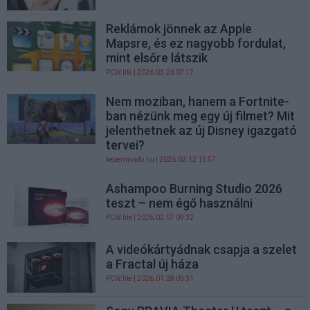
Reklámok jönnek az Apple
Mapsre, és ez nagyobb fordulat,
mint elsőre látszik
PCW.lite
| 2026.03.26 07:17
Nem moziban, hanem a Fortnite-
ban nézünk meg egy új filmet? Mit
jelenthetnek az új Disney igazgató
tervei?
kepernyoido.hu
| 2026.02.12 15:57
Ashampoo Burning Studio 2026
teszt – nem égő használni
PCW.lite
| 2026.02.07 09:32
A videókártyádnak csapja a szelet
a Fractal új háza
PCW.lite
| 2026.01.28 09:31