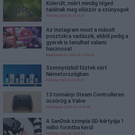
Kiderült, miért mindig téged
találnak meg először a szúnyogok
PCW.lite
| 2026.05.14 15:24
Az Instagram most a másolt
posztokra vadászik, ebből pedig a
gyerek is tanulhat valami
hasznosat
kepernyoido.hu
| 2026.05.10 06:50
Szennyvízből főztek sört
Németországban
PCW.lite
| 2026.04.24 09:35
13 tonnányi Steam Controlleren
ücsörög a Valve
PCW.master
| 2026.04.14 15:48
A SanDisk szimpla SD-kártyája 1
millió forintba kerül
PCW.lite
| 2026.04.10 07:30