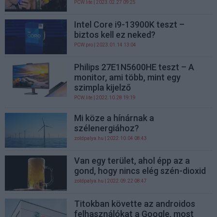
PCW.lite
| 2023.02.27 09:25
Intel Core i9-13900K teszt –
biztos kell ez neked?
PCW.pro
| 2023.01.14 13:04
Philips 27E1N5600HE teszt – A
monitor, ami több, mint egy
szimpla kijelző
PCW.lite
| 2022.10.28 19:19
Mi köze a hínárnak a
szélenergiához?
zoldpalya.hu
| 2022.10.04 08:43
Van egy terület, ahol épp az a
gond, hogy nincs elég szén-dioxid
zoldpalya.hu
| 2022.09.22 08:47
Titokban követte az androidos
felhasználókat a Google, most