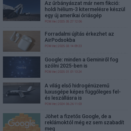
Az űrbányászat már nem fikció:
holdi hélium-3 kitermelésre készül
egy új amerikai óriásgép
PCW.lite
| 2025.05.27 12:06
Forradalmi újítás érkezhet az
AirPodsokba
PCW.lite
| 2025.03.14 09:23
Google: minden a Geminiről fog
szólni 2025-ben is
PCW.lite
| 2025.01.01 13:24
A világ első hidrogénüzemű
luxusgépe képes függőleges fel-
és leszállásra is
PCW.lite
| 2024.06.26 11:03
Jöhet a fizetős Google, de a
reklámoktól még ez sem szabadít
meg