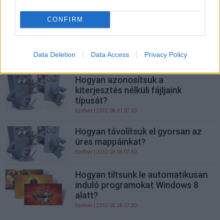
CONFIRM
Hogyan böngésszünk háttereket
Modern UI alól?
Data Deletion
Data Access
Privacy Policy
Szoftver
| 2013.01.24 07:30
Hogyan azonosítsuk a
kiterjesztés nélküli fájljaink
típusát?
Szoftver
| 2012.08.31 07:30
Hogyan távolítsuk el gyorsan az
üres mappáinkat?
Szoftver
| 2012.06.06 07:30
Hogyan tiltsunk le automatikusan
induló programokat Windows 8
alatt?
Szoftver
| 2012.03.28 07:30