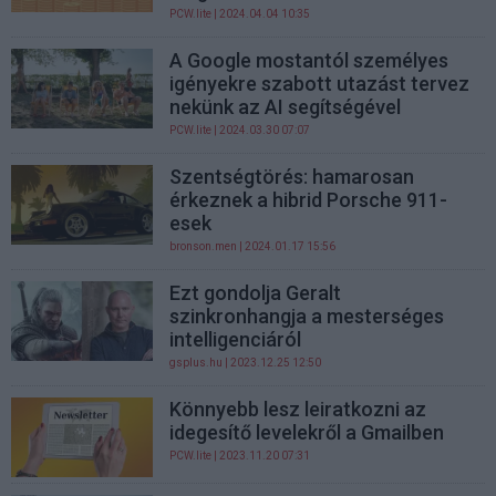
PCW.lite
| 2024.04.04 10:35
A Google mostantól személyes
igényekre szabott utazást tervez
nekünk az AI segítségével
PCW.lite
| 2024.03.30 07:07
Szentségtörés: hamarosan
érkeznek a hibrid Porsche 911-
esek
bronson.men
| 2024.01.17 15:56
Ezt gondolja Geralt
szinkronhangja a mesterséges
intelligenciáról
gsplus.hu
| 2023.12.25 12:50
Könnyebb lesz leiratkozni az
idegesítő levelekről a Gmailben
PCW.lite
| 2023.11.20 07:31