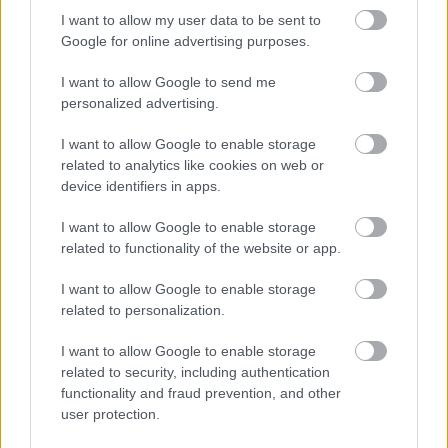
I want to allow my user data to be sent to
Last minute kütyüvásárt rendez a
Google for online advertising purposes.
GearBest
PCW.lite
| 2017.12.15 12:30
I want to allow Google to send me
personalized advertising.
Majdnem gamer: Acer Aspire E5-
575G
I want to allow Google to enable storage
Hardver
| 2017.03.23 09:00
related to analytics like cookies on web or
device identifiers in apps.
Négy eredeti tévésorozatot
készíthet a Yahoo
I want to allow Google to enable storage
Kultúra
| 2014.04.07 11:00
related to functionality of the website or app.
Kerékpártól a traktorig - minden
I want to allow Google to enable storage
volt Tokióban
related to personalization.
Auto
| 2013.11.26 18:30
I want to allow Google to enable storage
related to security, including authentication
Hogyan válasszunk jó táblagépet,
functionality and fraud prevention, and other
ha elég a vacakokból?
user protection.
Mobil
| 2013.04.21 14:30