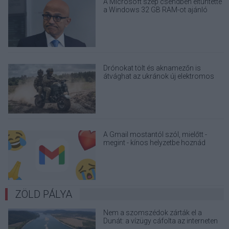
A Microsoft szép csendben eltüntette
a Windows 32 GB RAM-ot ajánló
útmutatóját
Drónokat tölt és aknamezőn is
átvághat az ukránok új elektromos
motorja
A Gmail mostantól szól, mielőtt -
megint - kínos helyzetbe hoznád
magad
ZÖLD PÁLYA
Nem a szomszédok zárták el a
Dunát: a vízügy cáfolta az interneten