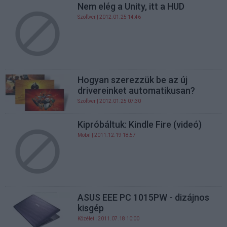
Nem elég a Unity, itt a HUD
Szoftver
| 2012.01.25 14:46
Hogyan szerezzük be az új
drivereinket automatikusan?
Szoftver
| 2012.01.25 07:30
Kipróbáltuk: Kindle Fire (videó)
Mobil
| 2011.12.19 18:57
ASUS EEE PC 1015PW - dizájnos
kisgép
Közélet
| 2011.07.18 10:00