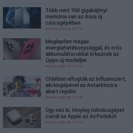
Több mint 700 gigabájtnyi
memória van az Asus új
csúcsgépében
PCW.pro
| 2026.06.16 17:51
Meglepően magas
energiahatékonysággal, és erős
akkumulátorokkal érkeznek az
Oppo új modelljei
PCW.lite
| 2025.10.21 10:37
Chilében elfogták az influenszert,
aki kisgépével az Antarktiszra
akart repülni
PCW.lite
| 2025.08.17 11:33
Úgy néz ki, tényleg tolmácsgépet
csinál az Apple az AirPodsból
PCW.lite
| 2025.08.12 10:14