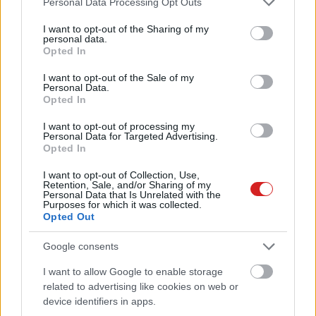
Personal Data Processing Opt Outs
services and may gather and store information including but
Elég drága lesz, de idén érkezik a
not limited to your visit or usage behaviour. You may click to
I want to opt-out of the Sharing of my
Lenovo összehajtható laptopja
personal data.
grant or deny consent to Google and its third-party tags to
Opted In
PCW.pro
| 2020.01.08 16:27
use your data for below specified purposes in below Google
consent section.
I want to opt-out of the Sale of my
Androidra költözik a GeForce Now
Personal Data.
felhős játékplatform
Opted In
PCW.master
| 2019.08.20 09:32
I want to opt-out of processing my
Personal Data for Targeted Advertising.
Filléres konfigurációk: így építs
Opted In
olcsó PC-t
I want to opt-out of Collection, Use,
PCW.pro
| 2019.04.03 11:00
Retention, Sale, and/or Sharing of my
Personal Data that Is Unrelated with the
Purposes for which it was collected.
Itt egy elegáns monitor pimasz
Opted Out
áron
PCW.lite
| 2018.09.05 13:30
Google consents
Meghallgattuk, mi van az átlagos
I want to allow Google to enable storage
hangzáson túl
related to advertising like cookies on web or
device identifiers in apps.
PCW.lite
| 2018.09.04 13:30