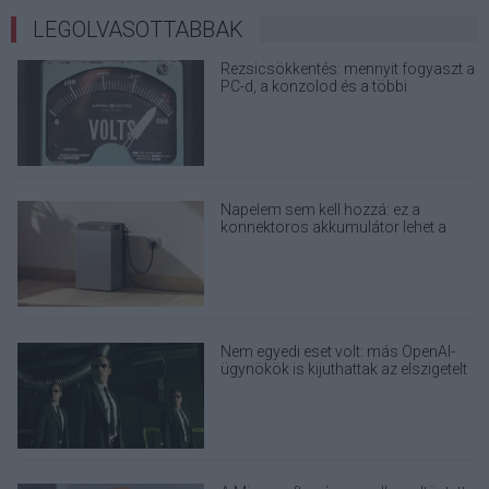
LEGOLVASOTTABBAK
Rezsicsökkentés: mennyit fogyaszt a
PC-d, a konzolod és a többi
elektronikai eszközöd?
Napelem sem kell hozzá: ez a
konnektoros akkumulátor lehet a
takarékos otthonok következő nagy
dobása
Nem egyedi eset volt: más OpenAI-
ügynökök is kijuthattak az elszigetelt
tesztkörnyezetből