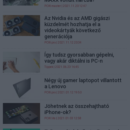
PCW.master
| 2021.11.20 12:47
Az Nvidia és az AMD gigászi
küzdelmét hozhatja el a
videokártyák következő
generációja
PCW.pro
| 2021.11.12 20:34
Így tudsz gyorsabban gépelni,
vagy akár diktálni is PC-n
Tippek
| 2021.06.23 16:45
Négy új gamer laptopot villantott
a Lenovo
PCW.pro
| 2021.01.12 19:50
Jöhetnek az összehajtható
iPhone-ok?
PCW.lite
| 2021.01.03 12:58