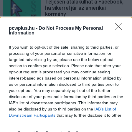
Teljesen átalakulhat a Facebook,
ha sikerrel jár az amerikai
kormány
PCW.lite
| 2020.12.10 11:19
pcwplus.hu -
Do Not Process My Personal
Megjelent a Facebook Messenger
Information
asztali változata
PCW.lite
| 2020.04.02 16:17
If you wish to opt-out of the sale, sharing to third parties, or
processing of your personal or sensitive information for
Szuperszámítógépek dolgoznak a
targeted advertising by us, please use the below opt-out
koronavírus megfékezésén
section to confirm your selection. Please note that after your
PCW.lite
| 2020.03.24 15:31
opt-out request is processed you may continue seeing
interest-based ads based on personal information utilized by
Napi nem-hiszed-el: a YouTube
us or personal information disclosed to third parties prior to
kiválóan bikicsunájozik
your opt-out. You may separately opt-out of the further
disclosure of your personal information by third parties on the
PCW.lite
| 2020.02.01 09:59
IAB’s list of downstream participants. This information may
also be disclosed by us to third parties on the
IAB’s List of
16 GB memóriával és 5G-vel
Downstream Participants
that may further disclose it to other
támadhat a Xiaomi új gamer
third parties.
mobilja
PCW.lite
| 2020.01.13 08:59
Please note that this website/app uses one or more Google