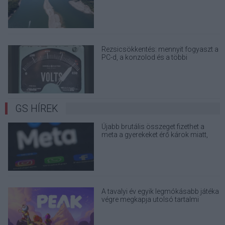
terjedő álhíreket
Rezsicsökkentés: mennyit fogyaszt a
PC-d, a konzolod és a többi
elektronikai eszközöd?
GS HÍREK
Újabb brutális összeget fizethet a
meta a gyerekeket érő károk miatt,
napi három órára korlátoznák a tinik
közösségimédia-használatát
A tavalyi év egyik legmókásabb játéka
végre megkapja utolsó tartalmi
frissítését, ráadásul most akciós is