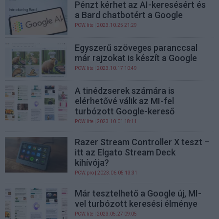
Pénzt kérhet az AI-keresésért és
a Bard chatbotért a Google
PCW.lite
| 2023.10.25 21:29
Egyszerű szöveges paranccsal
már rajzokat is készít a Google
PCW.lite
| 2023.10.17 10:49
A tinédzserek számára is
elérhetővé válik az MI-fel
turbózott Google-kereső
PCW.lite
| 2023.10.01 18:11
Razer Stream Controller X teszt –
itt az Elgato Stream Deck
kihívója?
PCW.pro
| 2023.06.05 13:31
Már tesztelhető a Google új, MI-
vel turbózott keresési élménye
PCW.lite
| 2023.05.27 09:05