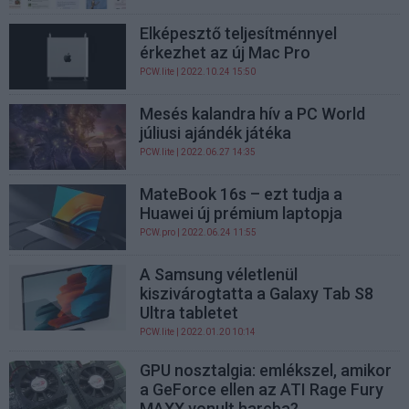
Elképesztő teljesítménnyel
érkezhet az új Mac Pro
PCW.lite
| 2022.10.24 15:50
Mesés kalandra hív a PC World
júliusi ajándék játéka
PCW.lite
| 2022.06.27 14:35
MateBook 16s – ezt tudja a
Huawei új prémium laptopja
PCW.pro
| 2022.06.24 11:55
A Samsung véletlenül
kiszivárogtatta a Galaxy Tab S8
Ultra tabletet
PCW.lite
| 2022.01.20 10:14
GPU nosztalgia: emlékszel, amikor
a GeForce ellen az ATI Rage Fury
MAXX vonult harcba?