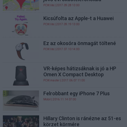
PCW.lite
| 2017.09.28 13:00
Kicsúfolta az Apple-t a Huawei
PCW.lite
| 2017.09.19 13:00
Ez az okosóra önmagát töltené
PCW.lite
| 2017.07.10 14:00
VR-képes hátizsáknak is jó a HP
Omen X Compact Desktop
PCW.master
| 2017.06.07 11:00
Felrobbant egy iPhone 7 Plus
Mobil
| 2016.11.14 07:00
Hillary Clinton is ránézne az 51-es
körzet körmére