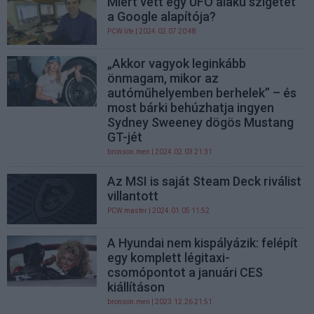
Miért vett egy UFO alakú szigetet
a Google alapítója?
PCW.lite
| 2024.02.07 20:48
„Akkor vagyok leginkább
önmagam, mikor az
autóműhelyemben berhelek” – és
most bárki behúzhatja ingyen
Sydney Sweeney dögös Mustang
GT-jét
bronson.men
| 2024.02.03 21:31
Az MSI is saját Steam Deck riválist
villantott
PCW.master
| 2024.01.05 11:52
A Hyundai nem kispályázik: felépít
egy komplett légitaxi-
csomópontot a januári CES
kiállításon
bronson.men
| 2023.12.26 21:51