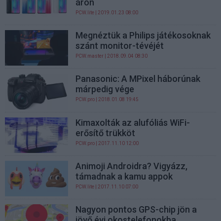
áron
PCW.lite
| 2019.01.23 08:00
Megnéztük a Philips játékosoknak
szánt monitor-tévéjét
PCW.master
| 2018.09.04 08:30
Panasonic: A MPixel háborúnak
márpedig vége
PCW.pro
| 2018.01.08 19:45
Kimaxolták az alufóliás WiFi-
erősítő trükköt
PCW.pro
| 2017.11.10 12:00
Animoji Androidra? Vigyázz,
támadnak a kamu appok
PCW.lite
| 2017.11.10 07:00
Nagyon pontos GPS-chip jön a
jövő évi okostelefonokba