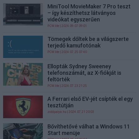
MiniTool MovieMaker 7 Pro teszt
– így készíthetsz látványos
videókat egyszerűen
PCW.lite
| 2024.09.07 09:01
Tömegek dőltek be a világszerte
terjedő kamufotónak
PCW.lite
| 2024.07.25 07:40
Ellopták Sydney Sweeney
telefonszámát, az X-fiókját is
feltörték
PCW.lite
| 2024.07.23 21:25
A Ferrari első EV-jét csípték el egy
tesztútján
zoldpalya.hu
| 2024.07.21 20:03
Bővíthetővé válhat a Windows 11
Start menüje