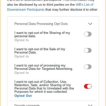
A kipufogógázok károsítják az
also be disclosed by us to third parties on the
IAB’s List of
agyműködést
Downstream Participants
that may further disclose it to other
zoldpalya.hu
| 2023.02.02 17:41
third parties.
Több mint 500 UFO-észlelésről
Please note that this website/app uses one or more Google
Personal Data Processing Opt Outs
számolt be a Pentagon éves
services and may gather and store information including but
jelentése
not limited to your visit or usage behaviour. You may click to
I want to opt-out of the Sharing of my
personal data.
grant or deny consent to Google and its third-party tags to
PCW.lite
| 2023.01.14 19:03
Opted In
use your data for below specified purposes in below Google
Egy csapat tudós azon dolgozik,
consent section.
I want to opt-out of the Sale of my
hogy ők mondhassák meg, mi
Personal Data.
Opted In
legyen, ha jönnek az ufók
PCW.lite
| 2022.11.14 15:10
I want to opt-out of processing my
Personal Data for Targeted Advertising.
Az Intel tisztázta, hogy
Opted In
visszatáncol-e a GPU-biznisztől
I want to opt-out of Collection, Use,
PCW.master
| 2022.08.02 06:50
Retention, Sale, and/or Sharing of my
Personal Data that Is Unrelated with the
Purposes for which it was collected.
Amerikában új szervezetet
Opted Out
indítottak, ami nem csak UFO-
figyeléssel foglalkozik majd
Google consents