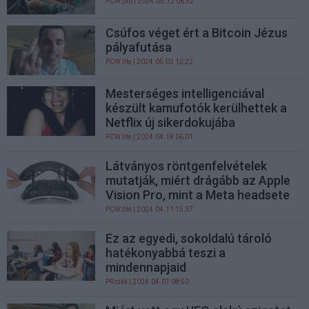
PCW.pro
| 2024.05.12 06:52
Csúfos véget ért a Bitcoin Jézus
pályafutása
PCW.lite
| 2024.05.03 12:22
Mesterséges intelligenciával
készült kamufotók kerülhettek a
Netflix új sikerdokujába
PCW.lite
| 2024.04.18 06:01
Látványos röntgenfelvételek
mutatják, miért drágább az Apple
Vision Pro, mint a Meta headsete
PCW.lite
| 2024.04.11 15:37
Ez az egyedi, sokoldalú tároló
hatékonyabbá teszi a
mindennapjaid
PR cikk
| 2024.04.01 08:50