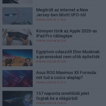
Megőrült az internet a New
Jersey-ben látott UFO-tól
PCW.lite
| 2020.09.17 19:24
Könnyen törik az Apple 2020-as
iPad Pro táblagépe
PCW.lite
| 2020.08.06 15:59
Egyiptom odaszólt Elon Musknak:
a piramisokat nem ufók építették
PCW.lite
| 2020.08.03 15:59
Asus ROG Maximus XII Formula:
mit tud a csúcs-alaplap?
Hardver
| 2020.06.19 12:12
157 naponta ismétlődő jelet
fogtak be a világűrből
PCW.lite
| 2020.06.10 09:20