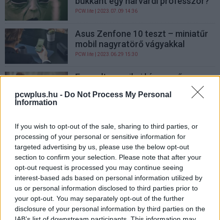
bukkant egy harvardi professzor?
PCW.lite
| 2023.07.09 14:36
Asus Zenfone 10 teszt – miniatűr
mobil nagyratörő vágyakkal
PCW.lite
| 2023.06.29 15:30
Egy volt amerikai hírszerző
szerint az USA tulajdonában van
pcwplus.hu -
Do Not Process My Personal
egy földönkívüli jármű
Information
PCW.lite
| 2023.06.08 17:03
If you wish to opt-out of the sale, sharing to third parties, or
Nézd meg te is a Pentagon
processing of your personal or sensitive information for
legújabb UFO-videóit!
targeted advertising by us, please use the below opt-out
PCW.lite
| 2023.04.21 07:33
section to confirm your selection. Please note that after your
opt-out request is processed you may continue seeing
Hatalmas kaszára készültek,
interest-based ads based on personal information utilized by
csúfosan bukták a negyedévet a
us or personal information disclosed to third parties prior to
processzorgyártók
your opt-out. You may separately opt-out of the further
PCW.pro
| 2023.02.11 11:50
disclosure of your personal information by third parties on the
IAB’s list of downstream participants. This information may