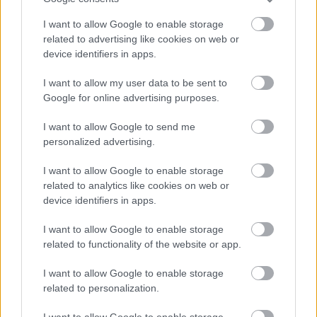
PCW.lite
| 2022.07.23 16:05
I want to allow Google to enable storage
A NASA is vizsgálni fogja az UFO-
related to advertising like cookies on web or
gyanús észleléseket
device identifiers in apps.
PCW.lite
| 2022.06.13 15:35
I want to allow my user data to be sent to
Eddig nem látott UFO-videókat
Google for online advertising purposes.
hozott nyilvánosságra a
Pentagon
I want to allow Google to send me
personalized advertising.
PCW.lite
| 2022.05.19 13:07
I want to allow Google to enable storage
Mindenben szintet lépnek az Acer
related to analytics like cookies on web or
gépek
device identifiers in apps.
PCW.lite
| 2022.01.05 13:30
I want to allow Google to enable storage
Embertelen körülmények miatt
related to functionality of the website or app.
lázadtak fel egy iPhone gyár
dolgozói
I want to allow Google to enable storage
computertrends.hu
| 2021.12.30 15:14
related to personalization.
Senkinek sem kellenek a Ubisoft
I want to allow Google to enable storage