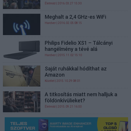
Életmód
| 2016.03.27 15:30
Meghalt a 2,4 GHz-es WiFi
Hardver
| 2016.02.05 08:15
Philips Fidelio XS1 – Tálcányi
hangélmény a tévé alá
Hardver
| 2015.11.02 15:10
Saját ruhákkal hódíthat az
Amazon
Közélet
| 2015.10.29 08:01
A titkosítás miatt nem halljuk a
földönkívülieket?
Életmód
| 2015.09.21 16:00