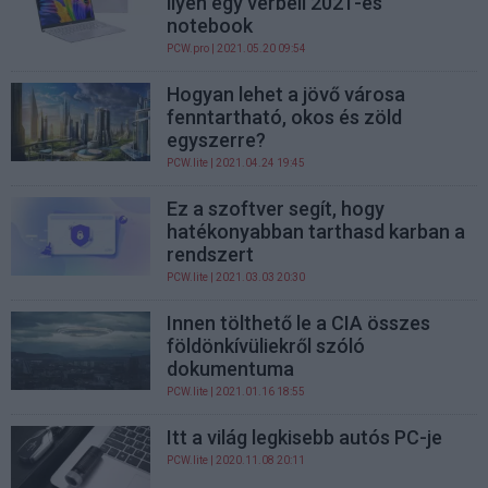
ilyen egy vérbeli 2021-es
notebook
PCW.pro
| 2021.05.20 09:54
Hogyan lehet a jövő városa
fenntartható, okos és zöld
egyszerre?
PCW.lite
| 2021.04.24 19:45
Ez a szoftver segít, hogy
hatékonyabban tarthasd karban a
rendszert
PCW.lite
| 2021.03.03 20:30
Innen tölthető le a CIA összes
földönkívüliekről szóló
dokumentuma
PCW.lite
| 2021.01.16 18:55
Itt a világ legkisebb autós PC-je
PCW.lite
| 2020.11.08 20:11