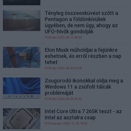
Tényleg összeesküvést szőtt a
Pentagon a földönkívüliek
ügyében, de nem úgy, ahogy az
UFO-hívők gondolják
PCW.lite
| 2025.06.12 08:03
Elon Musk műholdjai a fejünkre
eshetnek, és erről részben a nap
tehet
PCW.lite
| 2025.06.03 20:28
Zsugorodó ikonokkal oldja meg a
Windows 11 a zsúfolt tálcák
problémáját
PCW.lite
| 2025.04.05 09:36
Intel Core Ultra 7 265K teszt - az
Intel az asztalra csap
PCW.master
| 2024.11.05 18:02