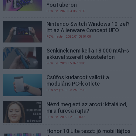
YouTube-on
PCW.lite
| 2020.03.06 18:00
Nintendo Switch Windows 10-zel?
Itt az Alienware Concept UFO
PCW.master
| 2020.01.08 07:00
Senkinek nem kell a 18 000 mAh-s
akkuval szerelt okostelefon
PCW.lite
| 2019.05.02 13:30
Csúfos kudarcot vallott a
moduláris PC-k ötlete
PCW.pro
| 2019.03.25 07:00
Nézd meg ezt az arcot: kitalálod,
mi a furcsa rajta?
PCW.lite
| 2019.02.19 10:37
Honor 10 Lite teszt: jó mobil lájtos