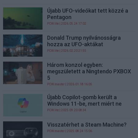
Újabb UFO-videókat tett közzé a
Pentagon
PCW.lite
| 2026.05.24 17:02
Donald Trump nyilvánosságra
hozza az UFO-aktákat
PCW.lite
| 2026.02.20 21:55
Három konzol egyben:
megszületett a Ningtendo PXBOX
5
PCW.master
| 2026.01.18 16:05
Újabb Copilot-gomb került a
Windows 11-be, mert miért ne
PCW.lite
| 2025.09.20 08:34
Visszatérhet a Steam Machine?
PCW.master
| 2025.08.24 15:06