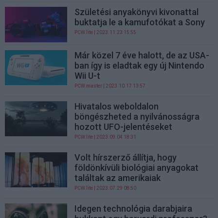
Születési anyakönyvi kivonattal
buktatja le a kamufotókat a Sony
PCW.lite
| 2023.11.23 15:55
Már közel 7 éve halott, de az USA-
ban így is eladtak egy új Nintendo
Wii U-t
PCW.master
| 2023.10.17 13:57
Hivatalos weboldalon
böngészheted a nyilvánosságra
hozott UFO-jelentéseket
PCW.lite
| 2023.09.04 18:31
Volt hírszerző állítja, hogy
földönkívüli biológiai anyagokat
találtak az amerikaiak
PCW.lite
| 2023.07.29 08:50
Idegen technológia darabjaira