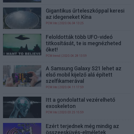
Gigantikus űrteleszkóppal keresi
az idegeneket Kína
PCW.lite
| 2020.06.04 13:25
Feloldották több UFO-videó
titkosítását, te is megnézheted
őket!
PCW.trend
| 2020.04.28 13:59
A Samsung Galaxy S21 lehet az
első mobil kijelző alá épített
szelfikamerával
PCW.lite
| 2020.04.11 17:59
Itt a gondolattal vezérelhető
exoskeleton
PCW.lite
| 2020.03.25 15:59
Ezért terjednek még mindig az
összeesküvés-elméletek