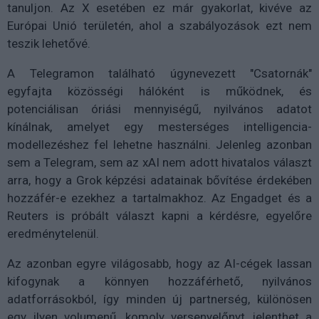
tanuljon. Az X esetében ez már gyakorlat, kivéve az
Európai Unió területén, ahol a szabályozások ezt nem
teszik lehetővé.
A Telegramon található úgynevezett "Csatornák"
egyfajta közösségi hálóként is működnek, és
potenciálisan óriási mennyiségű, nyilvános adatot
kínálnak, amelyet egy mesterséges intelligencia-
modellezéshez fel lehetne használni. Jelenleg azonban
sem a Telegram, sem az xAI nem adott hivatalos választ
arra, hogy a Grok képzési adatainak bővítése érdekében
hozzáfér-e ezekhez a tartalmakhoz. Az Engadget és a
Reuters is próbált választ kapni a kérdésre, egyelőre
eredménytelenül.
Az azonban egyre világosabb, hogy az AI-cégek lassan
kifogynak a könnyen hozzáférhető, nyilvános
adatforrásokból, így minden új partnerség, különösen
egy ilyen volumenű, komoly versenyelőnyt jelenthet a