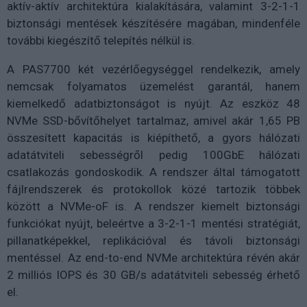
aktív-aktív architektúra kialakítására, valamint 3-2-1-1
biztonsági mentések készítésére magában, mindenféle
további kiegészítő telepítés nélkül is.
A PAS7700 két vezérlőegységgel rendelkezik, amely
nemcsak folyamatos üzemelést garantál, hanem
kiemelkedő adatbiztonságot is nyújt. Az eszköz 48
NVMe SSD-bővítőhelyet tartalmaz, amivel akár 1,65 PB
összesített kapacitás is kiépíthető, a gyors hálózati
adatátviteli sebességről pedig 100GbE hálózati
csatlakozás gondoskodik. A rendszer által támogatott
fájlrendszerek és protokollok közé tartozik többek
között a NVMe-oF is. A rendszer kiemelt biztonsági
funkciókat nyújt, beleértve a 3-2-1-1 mentési stratégiát,
pillanatképekkel, replikációval és távoli biztonsági
mentéssel. Az end-to-end NVMe architektúra révén akár
2 milliós IOPS és 30 GB/s adatátviteli sebesség érhető
el.