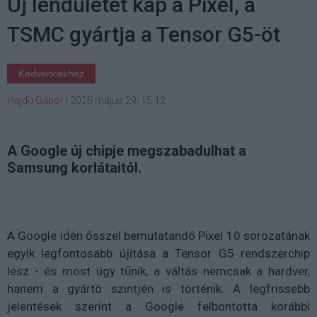
Új lendületet kap a Pixel, a
TSMC gyártja a Tensor G5-öt
Kedvencekhez
Hajdú Gábor
|
2025 május 29. 15:12
A Google új chipje megszabadulhat a
Samsung korlátaitól.
A Google idén ősszel bemutatandó Pixel 10 sorozatának
egyik legfontosabb újítása a Tensor G5 rendszerchip
lesz - és most úgy tűnik, a váltás nemcsak a hardver,
hanem a gyártó szintjén is történik. A legfrissebb
jelentések szerint a Google felbontotta korábbi