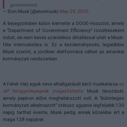
government.
— Elon Musk (@elonmusk)
May 29, 2025
A bejegyzésben külön kiemelte a DOGE-missziót, amely
a "Department of Government Efficiency" rövidítéseként
indult, de nem kevés szándékos áthallással utalt a Musk-
féle mémvalutára is. Ez a kezdeményezés, legalábbis
Musk szerint, a jövőben életformává válhat az amerikai
kormányzati rendszerben.
A Fehér Ház egyik neve elhallgatását kérő munkatársa
az
AP
hírügynökségnek megerősítette
Musk távozását,
amely papíron előre meghatározott volt. A "különleges
kormányzati alkalmazott" státusz ugyanis legfeljebb 130
napig tarthat évente, Musk pedig ennek közelébe ért a
maga 128 napjával.