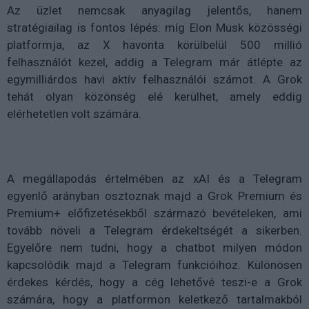
Az üzlet nemcsak anyagilag jelentős, hanem
stratégiailag is fontos lépés: míg Elon Musk közösségi
platformja, az X havonta körülbelül 500 millió
felhasználót kezel, addig a Telegram már átlépte az
egymilliárdos havi aktív felhasználói számot. A Grok
tehát olyan közönség elé kerülhet, amely eddig
elérhetetlen volt számára.
A megállapodás értelmében az xAI és a Telegram
egyenlő arányban osztoznak majd a Grok Premium és
Premium+ előfizetésekből származó bevételeken, ami
tovább növeli a Telegram érdekeltségét a sikerben.
Egyelőre nem tudni, hogy a chatbot milyen módon
kapcsolódik majd a Telegram funkcióihoz. Különösen
érdekes kérdés, hogy a cég lehetővé teszi-e a Grok
számára, hogy a platformon keletkező tartalmakból