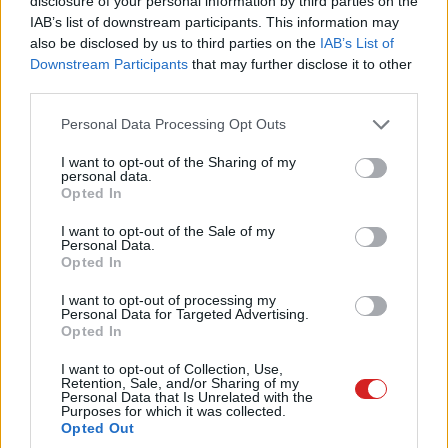
disclosure of your personal information by third parties on the
előlapon egy 50 MP-es szelfikamera váltja a korábbi 32
IAB’s list of downstream participants. This information may
MP-es egységet.
also be disclosed by us to third parties on the
IAB’s List of
Downstream Participants
that may further disclose it to other
third parties.
Please note that this website/app uses one or more Google
Personal Data Processing Opt Outs
A Moto Edge 2025 egyik legérdekesebb újítása a
services and may gather and store information including but
dedikált AI gomb, amely az úgynevezett Moto AI élményt
not limited to your visit or usage behaviour. You may click to
I want to opt-out of the Sharing of my
personal data.
hívja elő. Olyan funkciók érhetők el egyetlen
grant or deny consent to Google and its third-party tags to
Opted In
gombnyomással, mint a "Next Move", amely intelligens
use your data for below specified purposes in below Google
consent section.
ajánlásokat ad a képernyőn látottak alapján, vagy a Catch
I want to opt-out of the Sale of my
Personal Data.
Me Up, amely összefoglalja az elmulasztott
Opted In
értesítéseket. A Pay Attention a hangfelvételek és
I want to opt-out of processing my
átírások köré épül, míg a "Remember This" képek alapján
Personal Data for Targeted Advertising.
emlékeztet fontos dátumokra és részletekre. Az AI-
Opted In
rendszer része még a Google Photos képszerkesztő
I want to opt-out of Collection, Use,
csomagja, a Gemini Live és a Circle to Search funkció is.
Retention, Sale, and/or Sharing of my
Personal Data that Is Unrelated with the
Purposes for which it was collected.
A belső teljesítményért a MediaTek Dimensity 7400
Opted Out
lapkakészlet felel, 8 GB RAM és 256 GB tárhely