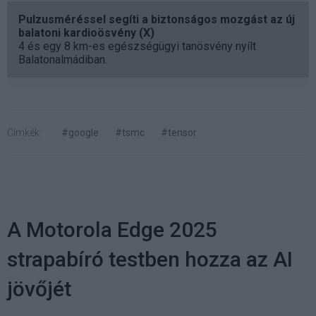
Pulzusméréssel segíti a biztonságos mozgást az új
balatoni kardioösvény (X)
4 és egy 8 km-es egészségügyi tanösvény nyílt
Balatonalmádiban.
Címkék:
#google
#tsmc
#tensor
A Motorola Edge 2025
strapabíró testben hozza az AI
jövőjét