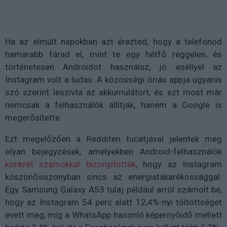
Ha az elmúlt napokban azt érezted, hogy a telefonod
hamarabb fárad el, mint te egy hétfő reggelen, és
történetesen Androidot használsz, jó eséllyel az
Instagram volt a ludas. A közösségi óriás appja ugyanis
szó szerint leszívta az akkumulátort, és ezt most már
nemcsak a felhasználók állítják, hanem a Google is
megerősítette.
Ezt megelőzően a Redditen tucatjával jelentek meg
olyan bejegyzések, amelyekben Android-felhasználók
konkrét számokkal bizonyították
, hogy az Instagram
köszönőviszonyban sincs az energiatakarékossággal.
Egy Samsung Galaxy A53 tulaj például arról számolt be,
hogy az Instagram 54 perc alatt 12,4%-nyi töltöttséget
evett meg, míg a WhatsApp hasonló képernyőidő mellett