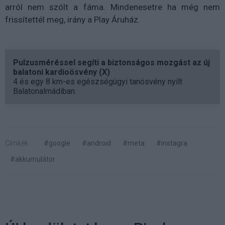
arról nem szólt a fáma. Mindenesetre ha még nem
frissítettél meg, irány a Play Áruház.
Pulzusméréssel segíti a biztonságos mozgást az új
balatoni kardioösvény (X)
4 és egy 8 km-es egészségügyi tanösvény nyílt
Balatonalmádiban.
Címkék:
#google
#android
#meta
#instagra
#akkumulátor