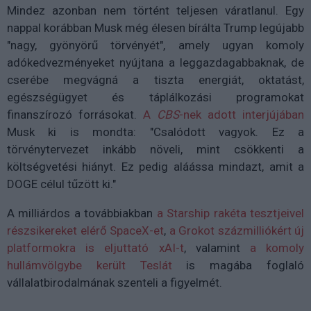
Mindez azonban nem történt teljesen váratlanul. Egy
nappal korábban Musk még élesen bírálta Trump legújabb
"nagy, gyönyörű törvényét", amely ugyan komoly
adókedvezményeket nyújtana a leggazdagabbaknak, de
cserébe megvágná a tiszta energiát, oktatást,
egészségügyet és táplálkozási programokat
finanszírozó forrásokat.
A
CBS
-nek adott interjújában
Musk ki is mondta: "Csalódott vagyok. Ez a
törvénytervezet inkább növeli, mint csökkenti a
költségvetési hiányt. Ez pedig aláássa mindazt, amit a
DOGE célul tűzött ki."
A milliárdos a továbbiakban
a Starship rakéta tesztjeivel
részsikereket elérő SpaceX-et
,
a Grokot százmilliókért új
platformokra is eljuttató xAI-t
, valamint
a komoly
hullámvölgybe került Teslát
is magába foglaló
vállalatbirodalmának szenteli a figyelmét.