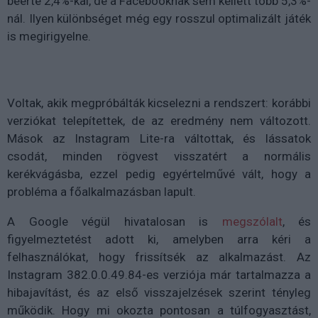
beérte 2,4%-kal, de a Facebooknak sem kellett több 5,3%-
nál. Ilyen különbséget még egy rosszul optimalizált játék
is megirigyelne.
Voltak, akik megpróbálták kicselezni a rendszert: korábbi
verziókat telepítettek, de az eredmény nem változott.
Mások az Instagram Lite-ra váltottak, és lássatok
csodát, minden rögvest visszatért a normális
kerékvágásba, ezzel pedig egyértelművé vált, hogy a
probléma a főalkalmazásban lapult.
A Google végül hivatalosan is
megszólalt
, és
figyelmeztetést adott ki, amelyben arra kéri a
felhasználókat, hogy frissítsék az alkalmazást. Az
Instagram 382.0.0.49.84-es verziója már tartalmazza a
hibajavítást, és az első visszajelzések szerint tényleg
működik. Hogy mi okozta pontosan a túlfogyasztást,