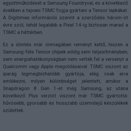
együttműködését a Samsung Foundryval, és a következő
években a tajvani TSMC fogja gyártani a Tensor lapkákat.
A Digitimes információi szerint a szerződés három-öt
évre szól, tehát legalább a Pixel 14-ig biztosan marad a
TSMC a háttérben.
Ez a döntés már önmagában reményt keltő, hiszen a
Samsung-féle Tensor chipek eddig sem teljesítményben,
sem energiahatékonyságban nem vették fel a versenyt a
Qualcomm vagy Apple megoldásaival. TSMC viszont az
iparág legmegbízhatóbb gyártója, elég csak arra
emlékezni, milyen különbséget jelentett, amikor a
Snapdragon 8 Gen 1-et még Samsung, az utána
következő Plus verziót viszont már TSMC gyártotta:
hűvösebb, gyorsabb és hosszabb üzemidejű készülékek
születtek.