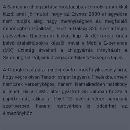
A Samsung chipgyártása mostanában komoly gondokkal
küzd, amit jól mutat, hogy az Exynos 2500-at egyelőre
nem tudják elég nagy mennyiségben és megfelelő
minőségben előállítani, ezért a Galaxy S25 széria teljes
egészében Qualcomm lapkát kap. A dél-koreai óriás
belső átalakításokra készül, mivel a Mobile Experience
(MX) üzletág átveheti a chipgyártás irányítását a
Samsung LSI-től, ami drámai, de talán szükséges lépés.
A Google számára mindenesetre most nyílik esély arra,
hogy végre olyan Tensor csipet tegyen a Pixelekbe, amely
nemcsak versenyképes, hanem kiemelkedően hatékony
is lehet. Ha a TSMC által gyártott G5 valóban hozza a
papírformát, akkor a Pixel 10 széria végre nemcsak
szoftverben, hanem hardverben is odaérhet az
élmezőnyhöz.