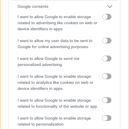
társaságában. Az 5 200 mAh-s akkumulátor két napos
Google consents
üzemidőt ígér, és támogatja a 68 wattos gyorstöltést,
I want to allow Google to enable storage
valamint a 15 wattos vezeték nélküli töltést.
related to advertising like cookies on web or
device identifiers in apps.
A Motorola Edge 2025 június 5-től válik elérhetővé
"univerzálisan független" verzióban 549 dolláros áron. Az
I want to allow my user data to be sent to
Google for online advertising purposes.
érdeklődők megtalálhatják majd a készüléket a Best Buy,
Amazon és Motorola.com felületein, valamint később a
I want to allow Google to send me
T-Mobile, Metro by T-Mobile, Total Wireless, Visible,
personalized advertising.
Spectrum és Xfinity Mobile kínálatában is.
I want to allow Google to enable storage
related to analytics like cookies on web or
device identifiers in apps.
Pulzusméréssel segíti a biztonságos mozgást az új
balatoni kardioösvény (X)
I want to allow Google to enable storage
4 és egy 8 km-es egészségügyi tanösvény nyílt
related to functionality of the website or app.
Balatonalmádiban.
I want to allow Google to enable storage
related to personalization.