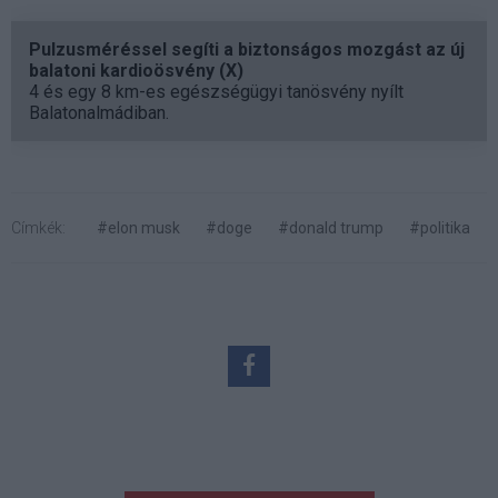
Pulzusméréssel segíti a biztonságos mozgást az új
balatoni kardioösvény (X)
4 és egy 8 km-es egészségügyi tanösvény nyílt
Balatonalmádiban.
Címkék:
#elon musk
#doge
#donald trump
#politika