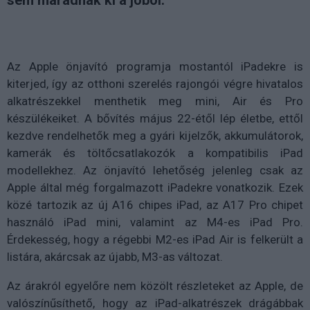
sem maradnak ki a jóból.
Az Apple önjavító programja mostantól iPadekre is
kiterjed, így az otthoni szerelés rajongói végre hivatalos
alkatrészekkel menthetik meg mini, Air és Pro
készülékeiket. A bővítés május 22-étől lép életbe, ettől
kezdve rendelhetők meg a gyári kijelzők, akkumulátorok,
kamerák és töltőcsatlakozók a kompatibilis iPad
modellekhez. Az önjavító lehetőség jelenleg csak az
Apple által még forgalmazott iPadekre vonatkozik. Ezek
közé tartozik az új A16 chipes iPad, az A17 Pro chipet
használó iPad mini, valamint az M4-es iPad Pro.
Érdekesség, hogy a régebbi M2-es iPad Air is felkerült a
listára, akárcsak az újabb, M3-as változat.
Az árakról egyelőre nem közölt részleteket az Apple, de
valószínűsíthető, hogy az iPad-alkatrészek drágábbak