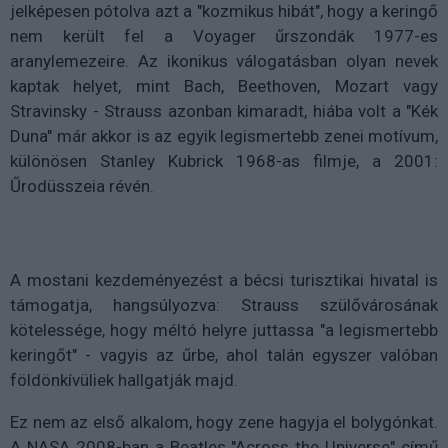
jelképesen pótolva azt a "kozmikus hibát", hogy a keringő
nem került fel a Voyager űrszondák 1977-es
aranylemezeire. Az ikonikus válogatásban olyan nevek
kaptak helyet, mint Bach, Beethoven, Mozart vagy
Stravinsky - Strauss azonban kimaradt, hiába volt a "Kék
Duna" már akkor is az egyik legismertebb zenei motívum,
különösen Stanley Kubrick 1968-as filmje, a 2001:
Űrodüsszeia révén.
A mostani kezdeményezést a bécsi turisztikai hivatal is
támogatja, hangsúlyozva: Strauss szülővárosának
kötelessége, hogy méltó helyre juttassa "a legismertebb
keringőt" - vagyis az űrbe, ahol talán egyszer valóban
földönkívüliek hallgatják majd.
Ez nem az első alkalom, hogy zene hagyja el bolygónkat.
A NASA 2008-ban a Beatles "Across the Universe" című