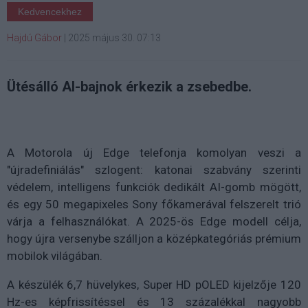
Kedvencekhez
Hajdú Gábor
|
2025 május 30. 07:13
Ütésálló AI-bajnok érkezik a zsebedbe.
A Motorola új Edge telefonja komolyan veszi a
"újradefiniálás" szlogent: katonai szabvány szerinti
védelem, intelligens funkciók dedikált AI-gomb mögött,
és egy 50 megapixeles Sony főkamerával felszerelt trió
várja a felhasználókat. A 2025-ös Edge modell célja,
hogy újra versenybe szálljon a középkategóriás prémium
mobilok világában.
A készülék 6,7 hüvelykes, Super HD pOLED kijelzője 120
Hz-es képfrissítéssel és 13 százalékkal nagyobb