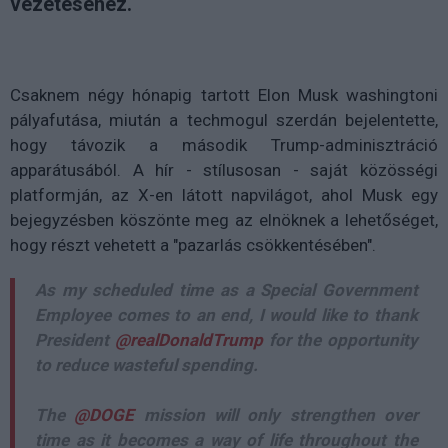
vezetéséhez.
Csaknem négy hónapig tartott Elon Musk washingtoni
pályafutása, miután a techmogul szerdán bejelentette,
hogy távozik a második Trump-adminisztráció
apparátusából. A hír - stílusosan - saját közösségi
platformján, az X-en látott napvilágot, ahol Musk egy
bejegyzésben köszönte meg az elnöknek a lehetőséget,
hogy részt vehetett a "pazarlás csökkentésében".
As my scheduled time as a Special Government
Employee comes to an end, I would like to thank
President
@realDonaldTrump
for the opportunity
to reduce wasteful spending.
The
@DOGE
mission will only strengthen over
time as it becomes a way of life throughout the