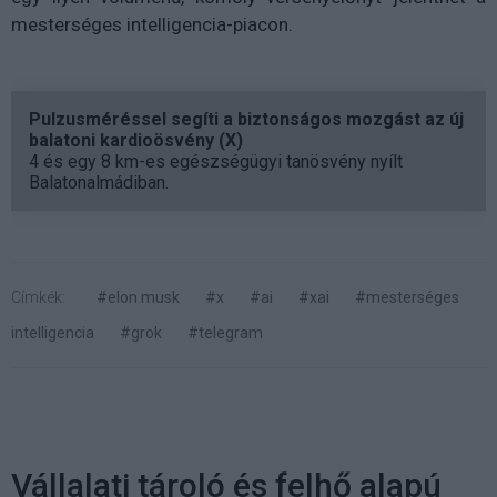
mesterséges intelligencia-piacon.
Pulzusméréssel segíti a biztonságos mozgást az új
balatoni kardioösvény (X)
4 és egy 8 km-es egészségügyi tanösvény nyílt
Balatonalmádiban.
Címkék:
#elon musk
#x
#ai
#xai
#mesterséges
intelligencia
#grok
#telegram
Vállalati tároló és felhő alapú