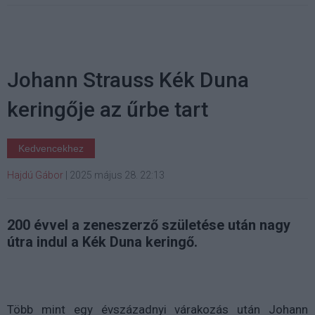
Johann Strauss Kék Duna
keringője az űrbe tart
Kedvencekhez
Hajdú Gábor
|
2025 május 28. 22:13
200 évvel a zeneszerző születése után nagy
útra indul a Kék Duna keringő.
Több mint egy évszázadnyi várakozás után Johann