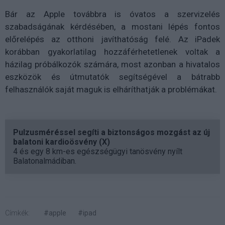
Bár az Apple továbbra is óvatos a szervizelés
szabadságának kérdésében, a mostani lépés fontos
előrelépés az otthoni javíthatóság felé. Az iPadek
korábban gyakorlatilag hozzáférhetetlenek voltak a
házilag próbálkozók számára, most azonban a hivatalos
eszközök és útmutatók segítségével a bátrabb
felhasználók saját maguk is elháríthatják a problémákat.
Pulzusméréssel segíti a biztonságos mozgást az új
balatoni kardioösvény (X)
4 és egy 8 km-es egészségügyi tanösvény nyílt
Balatonalmádiban.
Címkék:
#apple
#ipad