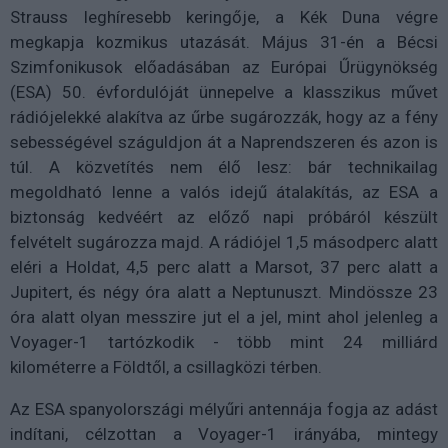
Strauss leghíresebb keringője, a Kék Duna végre
megkapja kozmikus utazását. Május 31-én a Bécsi
Szimfonikusok előadásában az Európai Űrügynökség
(ESA) 50. évfordulóját ünnepelve a klasszikus művet
rádiójelekké alakítva az űrbe sugározzák, hogy az a fény
sebességével száguldjon át a Naprendszeren és azon is
túl. A közvetítés nem élő lesz: bár technikailag
megoldható lenne a valós idejű átalakítás, az ESA a
biztonság kedvéért az előző napi próbáról készült
felvételt sugározza majd. A rádiójel 1,5 másodperc alatt
eléri a Holdat, 4,5 perc alatt a Marsot, 37 perc alatt a
Jupitert, és négy óra alatt a Neptunuszt. Mindössze 23
óra alatt olyan messzire jut el a jel, mint ahol jelenleg a
Voyager-1 tartózkodik - több mint 24 milliárd
kilométerre a Földtől, a csillagközi térben.
Az ESA spanyolországi mélyűri antennája fogja az adást
indítani, célzottan a Voyager-1 irányába, mintegy