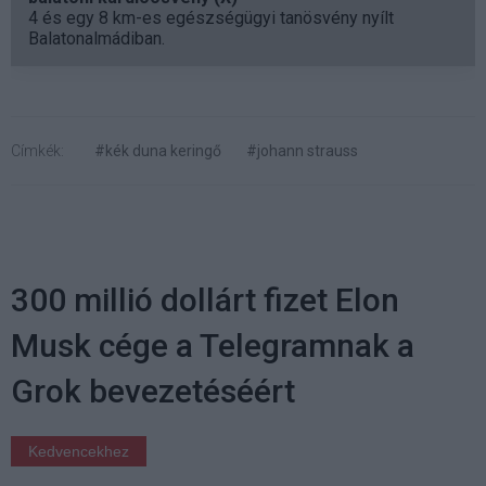
4 és egy 8 km-es egészségügyi tanösvény nyílt
Balatonalmádiban.
Címkék:
#kék duna keringő
#johann strauss
300 millió dollárt fizet Elon
Musk cége a Telegramnak a
Grok bevezetéséért
Kedvencekhez