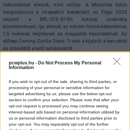
felbontással érkezik, mint elődje. A Motorola külön
hangsúlyozza a strapabíró kialakítást: az Edge 2025
teljesíti a MIL-STD-810H katonai szabvány
követelményeit, így ellenáll az extrém hőmérsékleteknek,
1,5 méteres leejtésnek és magaslati használatnak. Az
előlapi Corning Gorilla Glass 7i védi a kijelzőt a karcoktól
és ütésekből eredő sérülésektől.
A készülék hátlapja puha tapintású bőrszerű borítást
pcwplus.hu -
Do Not Process My Personal
kapott, amely nemcsak prémium megjelenést, hanem
Information
kényelmes fogást is biztosít. A háromtagú hátlapi
If you wish to opt-out of the sale, sharing to third parties, or
kamera középpontjában a Sony LYTIA 700C szenzorra
processing of your personal or sensitive information for
épülő 50 MP-es főkamera áll, amely különösen gyenge
targeted advertising by us, please use the below opt-out
fényviszonyok között brillírozik. A második szenzor egy
section to confirm your selection. Please note that after your
50 MP-es ultraszéles látószögű kamera, beépített Macro
opt-out request is processed you may continue seeing
Vision funkcióval, amivel akár 2,5 cm-ről is készíthetünk
interest-based ads based on personal information utilized by
részletgazdag közeli fotókat. A harmadik kamera 10 MP-
us or personal information disclosed to third parties prior to
your opt-out. You may separately opt-out of the further
es telefotó lencse Super Zoom képességekkel, míg az