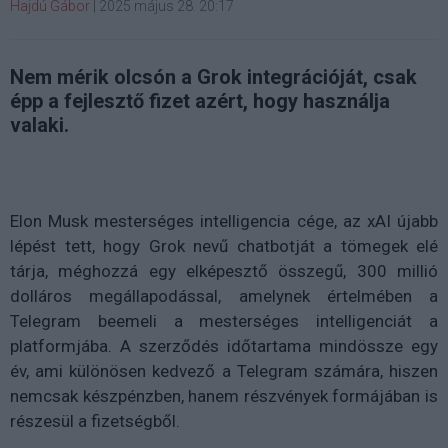
Hajdú Gábor
|
2025 május 28. 20:17
Nem mérik olcsón a Grok integrációját, csak
épp a fejlesztő fizet azért, hogy használja
valaki.
Elon Musk mesterséges intelligencia cége, az xAI újabb
lépést tett, hogy Grok nevű chatbotját a tömegek elé
tárja, méghozzá egy elképesztő összegű, 300 millió
dolláros megállapodással, amelynek értelmében a
Telegram beemeli a mesterséges intelligenciát a
platformjába. A szerződés időtartama mindössze egy
év, ami különösen kedvező a Telegram számára, hiszen
nemcsak készpénzben, hanem részvények formájában is
részesül a fizetségből.