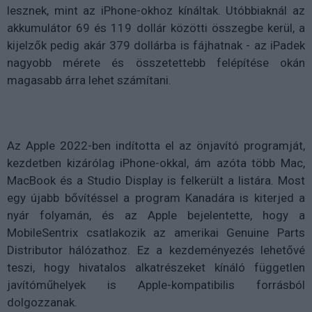
lesznek, mint az iPhone-okhoz kínáltak. Utóbbiaknál az
akkumulátor 69 és 119 dollár közötti összegbe kerül, a
kijelzők pedig akár 379 dollárba is fájhatnak - az iPadek
nagyobb mérete és összetettebb felépítése okán
magasabb árra lehet számítani.
Az Apple 2022-ben indította el az önjavító programját,
kezdetben kizárólag iPhone-okkal, ám azóta több Mac,
MacBook és a Studio Display is felkerült a listára. Most
egy újabb bővítéssel a program Kanadára is kiterjed a
nyár folyamán, és az Apple bejelentette, hogy a
MobileSentrix csatlakozik az amerikai Genuine Parts
Distributor hálózathoz. Ez a kezdeményezés lehetővé
teszi, hogy hivatalos alkatrészeket kínáló független
javítóműhelyek is Apple-kompatibilis forrásból
dolgozzanak.