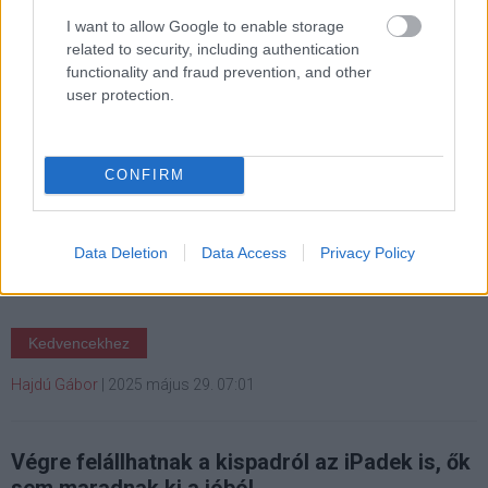
I want to allow Google to enable storage
Címkék:
#motorola edge 2025
#motorola
related to security, including authentication
functionality and fraud prevention, and other
user protection.
CONFIRM
Már iPadeket is javíthatunk
otthon hivatalos Apple-
Data Deletion
Data Access
Privacy Policy
alkatrészekkel
Kedvencekhez
Hajdú Gábor
|
2025 május 29. 07:01
Végre felállhatnak a kispadról az iPadek is, ők