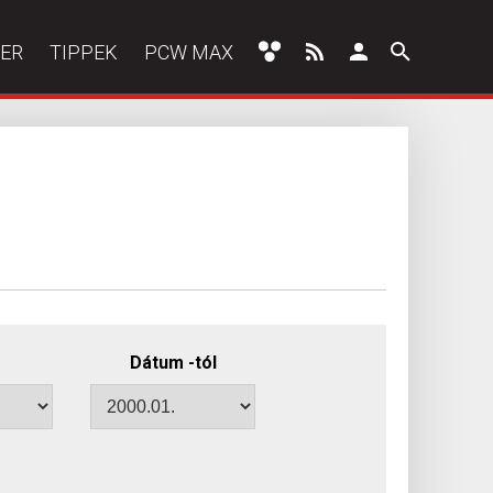
ER
TIPPEK
PCW MAX
Dátum -tól