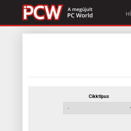
H
Cikktípus