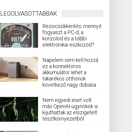
LEGOLVASOTTABBAK
Rezsicsökkentés: mennyit
fogyaszt a PC-d, a
konzolod és a többi
elektronikai eszközöd?
Napelem sem kell hozzá:
ez a konnektoros
akkumulátor lehet a
takarékos otthonok
következő nagy dobása
Nem egyedi eset volt:
más OpenAI-ügynökök is
kijuthattak az elszigetelt
tesztkörnyezetből