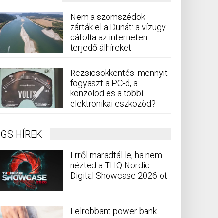
Nem a szomszédok
zárták el a Dunát: a vízügy
cáfolta az interneten
terjedő álhíreket
Rezsicsökkentés: mennyit
fogyaszt a PC-d, a
konzolod és a többi
elektronikai eszközöd?
GS HÍREK
Erről maradtál le, ha nem
nézted a THQ Nordic
Digital Showcase 2026-ot
Felrobbant power bank