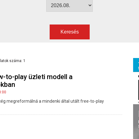
Keresés
latok száma: 1
w-to-play üzleti modell a
okban
3:00
cég megreformálná a mindenki által utált free-to-play