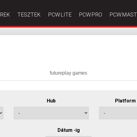
ÍREK
TESZTEK
PCW.LITE
PCW.PRO
PCW.MAST
Hub
Platform
Dátum -ig