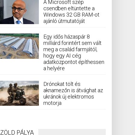
A Microsoft szép
csendben eltüntette a
Windows 32 GB RAM-ot
ajánló útmutatóját
Egy idős házaspár 8
milliárd forintért sem vált
meg a család farmjától,
hogy egy AI cég
adatközpontot építhessen
a helyére
Drónokat tölt és
aknamezőn is átvághat az
ukránok új elektromos
motorja
ZÖLD PÁLYA