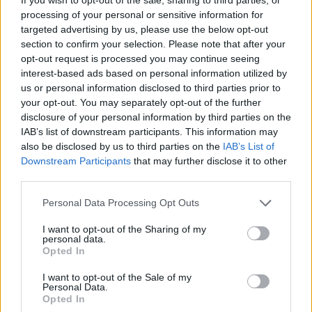
processing of your personal or sensitive information for
Maszkba épített covid-tesztet
targeted advertising by us, please use the below opt-out
fejlesztettek a Harvard kutatói
section to confirm your selection. Please note that after your
PCW.lite
| 2021.07.01 12:17
opt-out request is processed you may continue seeing
interest-based ads based on personal information utilized by
A lítium-fém akkuk
us or personal information disclosed to third parties prior to
forradalmasíthatják az
your opt-out. You may separately opt-out of the further
elektromos autókat
disclosure of your personal information by third parties on the
PCW.lite
| 2021.05.16 13:00
IAB’s list of downstream participants. This information may
also be disclosed by us to third parties on the
IAB’s List of
Hatalmas változást hozhatnak a
Downstream Participants
that may further disclose it to other
lítium-fém akkumulátorok
third parties.
PCW.pro
| 2021.05.14 14:33
Please note that this website/app uses one or more Google
Personal Data Processing Opt Outs
Alakváltó és 3D-nyomtatható
services and may gather and store information including but
anyagot hoztak létre a Harvard
not limited to your visit or usage behaviour. You may click to
I want to opt-out of the Sharing of my
personal data.
Egyetemem
grant or deny consent to Google and its third-party tags to
Opted In
use your data for below specified purposes in below Google
PCW.lite
| 2020.09.08 06:59
consent section.
I want to opt-out of the Sale of my
Bill Gates: a Control-Alt-Delete
Personal Data.
Opted In
hiba volt