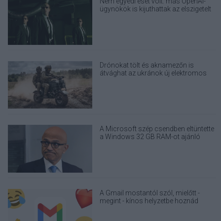
Nem egyedi eset volt: más OpenAI-
ügynökök is kijuthattak az elszigetelt
tesztkörnyezetből
Drónokat tölt és aknamezőn is
átvághat az ukránok új elektromos
motorja
A Microsoft szép csendben eltüntette
a Windows 32 GB RAM-ot ajánló
útmutatóját
A Gmail mostantól szól, mielőtt -
megint - kínos helyzetbe hoznád
magad