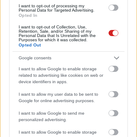
Közélet
| 2013.09.26 15:00
I want to opt-out of processing my
Personal Data for Targeted Advertising.
65 éves az első számítógépes
Opted In
„bug”
I want to opt-out of Collection, Use,
Szoftver
| 2012.09.09 17:00
Retention, Sale, and/or Sharing of my
Personal Data that Is Unrelated with the
Purposes for which it was collected.
Opted Out
Google consents
Egy megosztás Facebookon jobb
mint a szex?
I want to allow Google to enable storage
Közösség
| 2012.05.08 09:04
related to advertising like cookies on web or
device identifiers in apps.
I want to allow my user data to be sent to
Google for online advertising purposes.
I want to allow Google to send me
personalized advertising.
I want to allow Google to enable storage