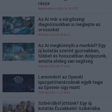
része
kepernyoido.hu
| 2026.05.18 07:07
Az AI már a sürgősségi
diagnózisokban is meglepte az
orvosokat
PCW.lite
| 2026.05.04 06:15
Az AI megkönnyíti a munkád? Egy
új kutatás szerint gyorsabban,
többet és hosszabban dolgozunk,
amióta elvileg van segítség
PCW.lite
| 2026.02.17 16:53
Lemondott az OpenAI
igazgatótanácsának egyik tagja
az Epstein-ügy miatt
PCW.lite
| 2025.11.22 08:55
Szibériából jöttünk? Egy új
kutatás Északkelet-Szibériába