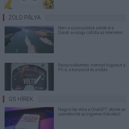
ZÖLD PÁLYA
Nem a szomszédok zárták el a
Dunát: a vízügy cáfolta az interneten
terjedő álhíreket
Rezsicsökkentés: mennyit fogyaszt a
PC-d, a konzolod és a többi
elektronikai eszközöd?
GS HÍREK
Nagyot lép előre a ChatGPT, eltűnik az
üzenetkorlát az ingyenes fiókokból