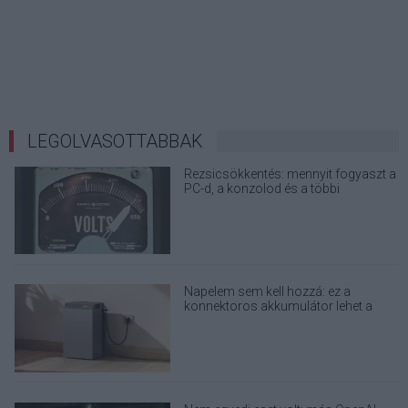
LEGOLVASOTTABBAK
Rezsicsökkentés: mennyit fogyaszt a
PC-d, a konzolod és a többi
elektronikai eszközöd?
Napelem sem kell hozzá: ez a
konnektoros akkumulátor lehet a
takarékos otthonok következő nagy
dobása