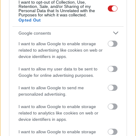
I want to opt-out of Collection, Use,
Retention, Sale, and/or Sharing of my
Vasember módjára öltöztet fel ez
Personal Data that Is Unrelated with the
az új robotruha
Purposes for which it was collected.
Opted Out
PCW.lite
| 2026.07.22 14:14
Google consents
Brutális Mini LED kijelzőt kapott az
ASUS új gamer laptopja
I want to allow Google to enable storage
PCW.pro
| 2026.07.22 06:15
related to advertising like cookies on web or
device identifiers in apps.
A Fehér Ház döntheti el, ki
használhatja a legerősebb AI-
I want to allow my user data to be sent to
modelleket
Google for online advertising purposes.
PCW.lite
| 2026.07.21 21:50
I want to allow Google to send me
A YouTube kép-a-képben módja
personalized advertising.
mindenhol vacakol, de már a
I want to allow Google to enable storage
Google is tud a hibáról
related to analytics like cookies on web or
PCW.lite
| 2026.07.20 19:15
device identifiers in apps.
Trumpék kiszoríthatják a kínai AI-
I want to allow Google to enable storage
modelleket Amerikából, az OpenAI