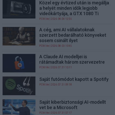
Közel egy évtized után is megállja
a helyét minden idők legjobb
videókártyája, a GTX 1080 Ti
PCW.lite
| 2026.08.04 12:55
A cég, ami AI vállalatoknak
szerzett bedarálható könyveket
sosem csinált ilyet
PCW.lite
| 2026.08.03 10:45
A Claude AI modelljei is
rátámadtak három szervezetre
PCW.lite
| 2026.07.31 10:11
Saját futómódot kapott a Spotify
PCW.lite
| 2026.07.31 09:18
Saját kiberbiztonsági AI-modellt
vet be a Microsoft
PCW.lite
| 2026.07.31 07:17