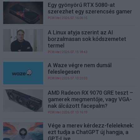
Egy gyönyörű RTX 5080-at
szerezhet egy szerencsés gamer
PCW.lite
| 2026.07.16 06:15
A Linux atyja szerint az AI
borzalmasan sok kódszemetet
termel
PCW.lite
| 2026.07.15 18:43
A Waze végre nem dumál
feleslegesen
PCW.lite
| 2026.07.13 20:33
AMD Radeon RX 9070 GRE teszt –
gamerek megmentője, vagy VGA-
nak álcázott facepalm?
PCW.lite
| 2026.07.13 16:19
Vége a merev kérdezz-feleleknek:
ezt tudja a ChatGPT új hangja, a
GPT-Live