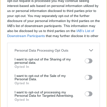
opt-out request is processed you may continue seeing
PCW.lite
| 2026.07.24 17:18
interest-based ads based on personal information utilized by
us or personal information disclosed to third parties prior to
Az Nvidia vezére szembe megy
your opt-out. You may separately opt-out of the further
Trump véleményével
disclosure of your personal information by third parties on the
PCW.lite
| 2026.07.23 19:30
IAB’s list of downstream participants. This information may
also be disclosed by us to third parties on the
IAB’s List of
Több mint duplájára drágult az
Downstream Participants
that may further disclose it to other
amúgy is drága memória a
third parties.
Framework PC-ben
Please note that this website/app uses one or more Google
PCW.lite
| 2026.07.23 14:32
Personal Data Processing Opt Outs
services and may gather and store information including but
Máris készülhet a MacBook Neo
not limited to your visit or usage behaviour. You may click to
I want to opt-out of the Sharing of my
personal data.
utódja, több memóriával jöhet az
grant or deny consent to Google and its third-party tags to
Opted In
új verzió
use your data for below specified purposes in below Google
consent section.
PCW.lite
| 2026.07.23 10:37
I want to opt-out of the Sale of my
Personal Data.
Opted In
Ez már a Skynet? Az OpenAI
mesterséges intelligenciája
I want to opt-out of processing my
kijutott a tesztkörnyezetből és
Personal Data for Targeted Advertising.
feltörte a Hugging Face-t
Opted In
PCW.lite
| 2026.07.22 19:24