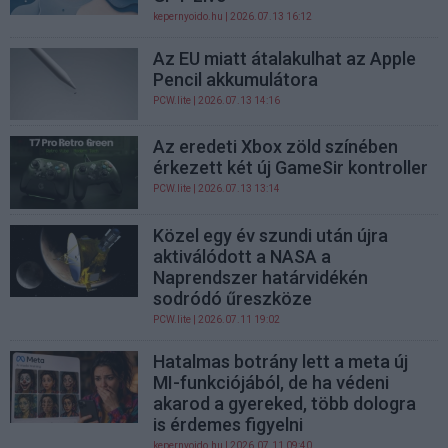
kepernyoido.hu
| 2026.07.13 16:12
Az EU miatt átalakulhat az Apple
Pencil akkumulátora
PCW.lite
| 2026.07.13 14:16
Az eredeti Xbox zöld színében
érkezett két új GameSir kontroller
PCW.lite
| 2026.07.13 13:14
Közel egy év szundi után újra
aktiválódott a NASA a
Naprendszer határvidékén
sodródó űreszköze
PCW.lite
| 2026.07.11 19:02
Hatalmas botrány lett a meta új
MI-funkciójából, de ha védeni
akarod a gyereked, több dologra
is érdemes figyelni
kepernyoido.hu
| 2026.07.11 09:40