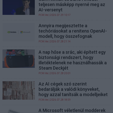
teljesen másképp nyerné meg az
AI-versenyt
PCW.lite
| 2026.07.29 10:17
Annyira megijesztette a
techóriásokat a renitens OpenAI-
modell, hogy összefognak
PCW.lite
| 2026.07.28 21:14
A nap hőse a srác, aki épített egy
biztonsági rendszert, hogy
illetéktelenek ne használhassák a
Steam Deckjét
PCW.lite
| 2026.07.28 20:01
Az AI cégek szó szerint
bedarálják a valódi könyveket,
hogy azzal tanítsák a modelljeiket
PCW.lite
| 2026.07.28 18:59
A Microsoft véletlenül modderek