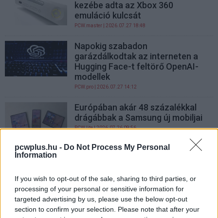
kezébe adta az Xbox 360
emuláció kulcsát
PCW.master
| 2026.07.27 18:48
Napokig szabadon
garázdálkodtak az interneten a
Hugging Face-t feltörő OpenAI-
modellek
PCW.pro
| 2026.07.27 14:12
Európában akár 48 százalékkal
drágábbak a Samsung új mobiljai
PCW.lite
| 2026.07.26 09:56
pcwplus.hu -
Do Not Process My Personal
Windows 95 óta velünk élő
Information
ablakokat cserél le a Windows 11
PCW.lite
| 2026.07.24 19:16
If you wish to opt-out of the sale, sharing to third parties, or
processing of your personal or sensitive information for
Nothing Ear(3a) teszt – stílusos
targeted advertising by us, please use the below opt-out
füles, ami még James Bondnak is
section to confirm your selection. Please note that after your
tetszene