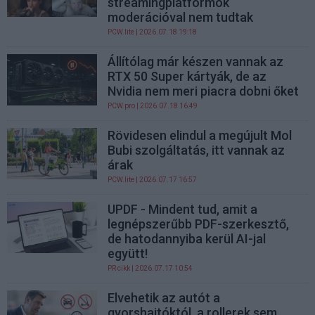
streamingplatformok
moderációval nem tudtak
PCW.lite
| 2026.07.18 19:18
Állítólag már készen vannak az
RTX 50 Super kártyák, de az
Nvidia nem meri piacra dobni őket
PCW.pro
| 2026.07.18 16:49
Rövidesen elindul a megújult Mol
Bubi szolgáltatás, itt vannak az
árak
PCW.lite
| 2026.07.17 16:57
UPDF - Mindent tud, amit a
legnépszerűbb PDF-szerkesztő,
de hatodannyiba kerül AI-jal
együtt!
PR cikk
| 2026.07.17 10:54
Elvehetik az autót a
gyorshajtóktól, a rollerek sem