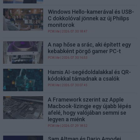
Windows Hello-kamerával és USB-
C dokkolóval jönnek az új Philips
monitorok
PCW.lite
| 2026.07.30 18:47
A nap hőse a srác, aki épített egy
kebabként pörgő gamer PC-t
PCW.lite
| 2026.07.30 16:53
Hamis AI-segédoldalakkal és QR-
kódokkal támadnak a csalók
PCW.lite
| 2026.07.30 07:45
A Framework szerint az Apple
Macbook-lízingje egy újabb lépés
afelé, hogy valójában semmi se
legyen a miénk
PCW.lite
| 2026.07.29 18:52
Sam Altman és Dario Amodei