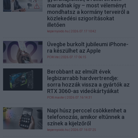
maradnak így – most véleményt
mondhatsz a kormány terveiről a
közlekedési szigorításokat
illetően
kepernyoido.hu
| 2026.07.17 10:42
Üvegbe burkolt jubileumi iPhone-
ra készülhet az Apple
PCW.lite
| 2026.07.17 06:15
Berobbant az elmúlt évek
legbizarrabb hardvertrendje:
sorra hozzák vissza a gyártók az
RTX 3060-as videókártyáikat
PCW.master
| 2026.07.16 14:31
Napi húsz perccel csökkenhet a
telefonozás, amikor eltűnnek a
színek a kijelzőről
kepernyoido.hu
| 2026.07.16 07:25