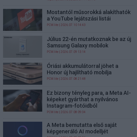
Mostantól műsorokká alakíthatók
a YouTube lejátszási listái
PCW.lite
| 2026.07.10 14:43
Július 22-én mutatkoznak be az új
Samsung Galaxy mobilok
PCW.lite
| 2026.07.09 13:14
Óriási akkumulátorral jöhet a
Honor új hajlítható mobilja
PCW.lite
| 2026.07.08 21:48
Ez bizony tényleg para, a Meta AI-
képeket gyárthat a nyilvános
Instagram-fotóidból
PCW.lite
| 2026.07.08 09:34
A Meta bemutatta első saját
képgeneráló AI modelljét