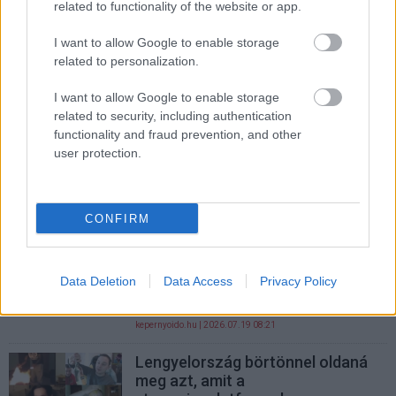
related to functionality of the website or app.
és az Anthropic járhat a legjobban
PCW.lite
| 2026.07.20 17:54
I want to allow Google to enable storage
related to personalization.
Pócs János szuperkém lett:
kamerás Meta-szemüvegben ült
I want to allow Google to enable storage
be a Parlamentbe
related to security, including authentication
PCW.trend
| 2026.07.20 15:02
functionality and fraud prevention, and other
user protection.
Levehető érintőkijelzős, teljesen
moduláris DualSense kontrollerrel
kísérletezik a Sony
PCW.lite
| 2026.07.20 09:44
CONFIRM
Csodaszer a rák ellen? Schobert
Norbert példája megmutatja,
Data Deletion
Data Access
Privacy Policy
hogyan működik az egészségügyi
megtévesztés
kepernyoido.hu
| 2026.07.19 08:21
Lengyelország börtönnel oldaná
meg azt, amit a