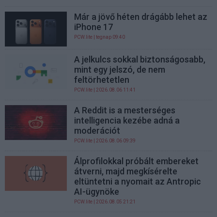
Már a jövő héten drágább lehet az
iPhone 17
PCW.lite
| tegnap 09:40
A jelkulcs sokkal biztonságosabb,
mint egy jelszó, de nem
feltörhetetlen
PCW.lite
| 2026.08.06 11:41
A Reddit is a mesterséges
intelligencia kezébe adná a
moderációt
PCW.lite
| 2026.08.06 09:39
Álprofilokkal próbált embereket
átverni, majd megkísérelte
eltüntetni a nyomait az Antropic
AI-ügynöke
PCW.lite
| 2026.08.05 21:21