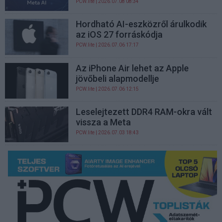
PCW.lite
| 2026.07.08 08:34
Hordható AI-eszközről árulkodik
az iOS 27 forráskódja
PCW.lite
| 2026.07.06 17:17
Az iPhone Air lehet az Apple
jövőbeli alapmodellje
PCW.lite
| 2026.07.06 12:15
Leselejtezett DDR4 RAM-okra vált
vissza a Meta
PCW.lite
| 2026.07.03 18:43