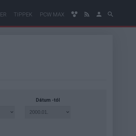
ER
TIPPEK
PCW MAX
Dátum -tól