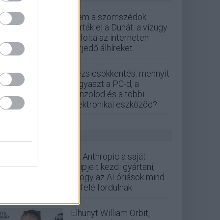
Nem a szomszédok
zárták el a Dunát: a vízügy
cáfolta az interneten
terjedő álhíreket
Rezsicsökkentés: mennyit
fogyaszt a PC-d, a
konzolod és a többi
elektronikai eszközöd?
GS HÍREK
Az Anthropic a saját
chipjeit kezdi gyártani,
ahogy az AI óriások mind
befelé fordulnak
Elhunyt William Orbit,