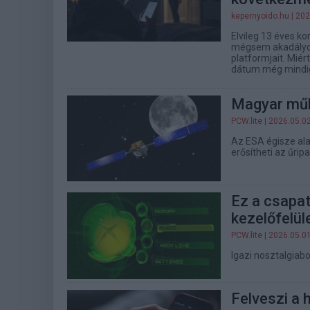
kepernyoido.hu
| 202
Elvileg 13 éves ko
mégsem akadályoz
platformjait. Miér
dátum még mindi
Magyar műh
PCW.lite
| 2026.05.0
Az ESA égisze ala
erősítheti az űrip
Ez a csapat
kezelőfelül
PCW.lite
| 2026.05.0
Igazi nosztalgiabo
Felveszi a 