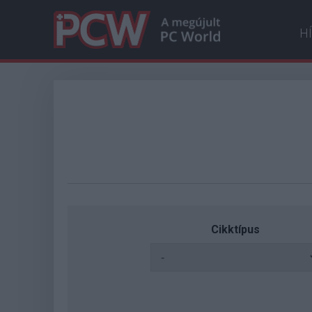
H
Cikktípus