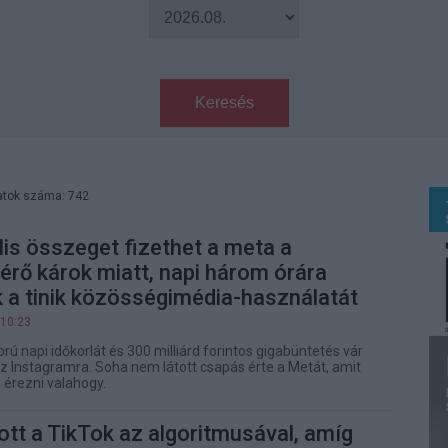
Keresés
atok száma: 742
lis összeget fizethet a meta a
érő károk miatt, napi három órára
 a tinik közösségimédia-használatát
 10:23
gorú napi időkorlát és 300 milliárd forintos gigabüntetés vár
z Instagramra. Soha nem látott csapás érte a Metát, amit
érezni valahogy.
ott a TikTok az algoritmusával, amíg