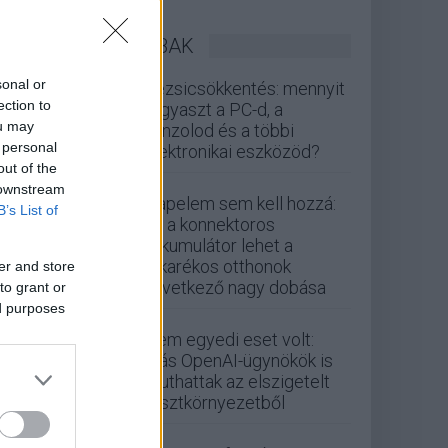
LEGOLVASOTTABBAK
sonal or
Rezsicsökkentés: mennyit
ection to
fogyaszt a PC-d, a
ou may
konzolod és a többi
 personal
elektronikai eszközöd?
out of the
 downstream
Napelem sem kell hozzá:
B’s List of
ez a konnektoros
akkumulátor lehet a
takarékos otthonok
er and store
következő nagy dobása
to grant or
ed purposes
Nem egyedi eset volt:
más OpenAI-ügynökök is
kijuthattak az elszigetelt
tesztkörnyezetből