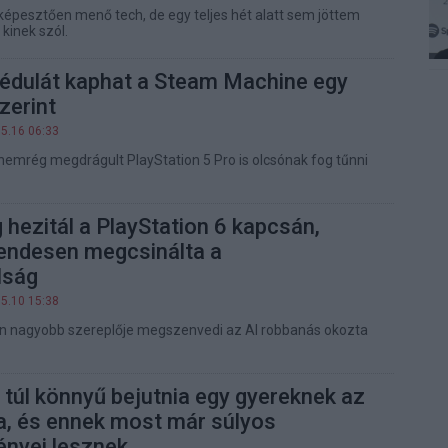
képesztően menő tech, de egy teljes hét alatt sem jöttem
 kinek szól.
cédulát kaphat a Steam Machine egy
zerint
05.16 06:33
nemrég megdrágult PlayStation 5 Pro is olcsónak fog tűnni
hezitál a PlayStation 6 kapcsán,
rendesen megcsinálta a
lság
05.10 15:38
en nagyobb szereplője megszenvedi az AI robbanás okozta
túl könnyű bejutnia egy gyereknek az
a, és ennek most már súlyos
nyei lesznek