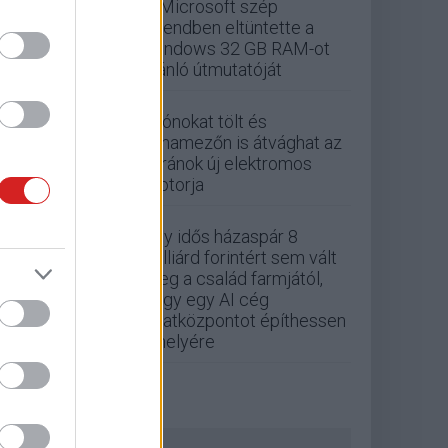
A Microsoft szép
csendben eltüntette a
Windows 32 GB RAM-ot
ajánló útmutatóját
Drónokat tölt és
aknamezőn is átvághat az
ukránok új elektromos
motorja
Egy idős házaspár 8
milliárd forintért sem vált
meg a család farmjától,
hogy egy AI cég
adatközpontot építhessen
a helyére
ZÖLD PÁLYA