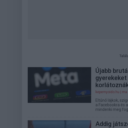
Talál
Újabb brutá
gyerekeket 
korlátoznák
kepernyoido.hu
| ma
Eltűnő lájkok, szi
a Facebookra és a
mindenki meg fog 
Addig játsz