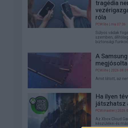
tragédia nem
vezérigazg
róla
PCW.lite
| ma 07:36
Súlyos vádak fog
szemben, állítólag
biztonsági funkció
A Samsung 
megjósolta
PCW.lite
| 2026.08.0
Amit látott, az n
Ha ilyen té
játszhatsz 
PCW.master
| 2026.
Az Xbox Cloud Gam
készülékei és más