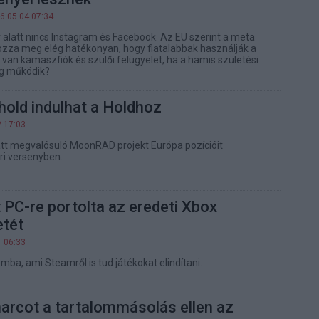
6.05.04 07:34
r alatt nincs Instagram és Facebook. Az EU szerint a meta
za meg elég hatékonyan, hogy fiatalabbak használják a
t van kamaszfiók és szülői felügyelet, ha a hamis születési
g működik?
old indulhat a Holdhoz
2 17:03
tt megvalósuló MoonRAD projekt Európa pozícióit
ari versenyben.
 PC-re portolta az eredeti Xbox
etét
1 06:33
mba, ami Steamről is tud játékokat elindítani.
harcot a tartalommásolás ellen az