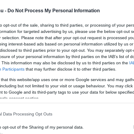
k, semmi ragebait - ezt ígéri a Yope
u -
Do Not Process My Personal Information
3 18:31
to opt-out of the sale, sharing to third parties, or processing of your per
média platform nemrég sikeresen kalapozott össze több
lárt egy nyugodtabb, emberibb felület kialakítására.
formation for targeted advertising by us, please use the below opt-out s
r selection. Please note that after your opt-out request is processed y
eing interest-based ads based on personal information utilized by us or
disclosed to third parties prior to your opt-out. You may separately opt-
nge neked a Steam Machine, nem
losure of your personal information by third parties on the IAB’s list of
l már értelmesebb SteamOS gépekre
. This information may also be disclosed by us to third parties on the
IA
Participants
that may further disclose it to other third parties.
9 10:33
 that this website/app uses one or more Google services and may gath
öbb gyártó ismeri majd fel a rendszerben rejlő
including but not limited to your visit or usage behaviour. You may click 
 to Google and its third-party tags to use your data for below specifi
ogle consent section.
-ot és egy RTX 5090-et préselt bele
új mini PC-jébe
l Data Processing Opt Outs
8 12:34
6 elképesztően drága lett, de valahol érthető, mert nem
o opt-out of the Sharing of my personal data.
e atomreaktort csinálni.