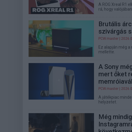
A ROG Xreal R1 el
rá, hogy valójában
Brutális ár
szivárgás s
PCW.master
| 2026.
Ez alapján még a 
mellette.
A Sony még 
mert őket 
memróiavá
PCW.master
| 2026.
A játékpiac mind
helyzetet.
Még mindig 
Instagramr
következmé