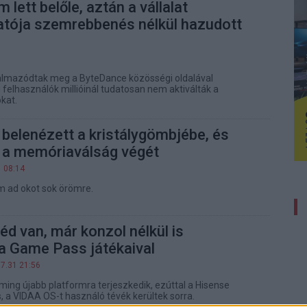
 lett belőle, aztán a vállalat
atója szemrebbenés nélkül hazudott
almazódtak meg a ByteDance közösségi oldalával
 felhasználók millióinál tudatosan nem aktiválták a
kat.
belenézett a kristálygömbjébe, és
 a memóriaválság végét
1 08:14
em ad okot sok örömre.
véd van, már konzol nélkül is
a Game Pass játékaival
07.31 21:56
ing újabb platformra terjeszkedik, ezúttal a Hisense
, a VIDAA OS-t használó tévék kerültek sorra.