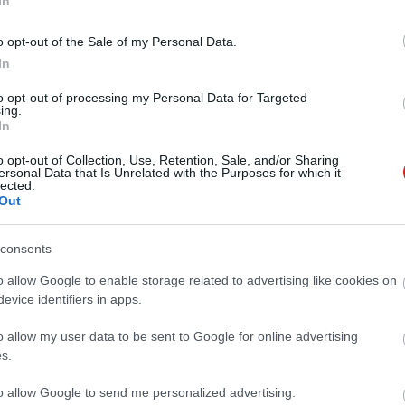
In
-t csinál az androidos mobilokból
o opt-out of the Sale of my Personal Data.
cher
In
5 12:15
to opt-out of processing my Personal Data for Targeted
p még a PictoChatet is visszahozná valamilyen formában.
ing.
In
o opt-out of Collection, Use, Retention, Sale, and/or Sharing
dik gyerek játékfüggő? Ne dőlj be az
ersonal Data that Is Unrelated with the Purposes for which it
nek a legújabb kutatási eredmények
lected.
Out
6.06.19 07:36
consents
ent, több mint 250 ezer fiatalt vizsgáló nemzetközi
világ gyerekeinek körülbelül 10%-a megfelel a
o allow Google to enable storage related to advertising like cookies on
osi kritériumainak. Ebből lehet jó boszorkányüldözést
evice identifiers in apps.
ük inkább a tudományos tényeket.
o allow my user data to be sent to Google for online advertising
s működik az MSI új gamer
s.
te
to allow Google to send me personalized advertising.
8 21:17