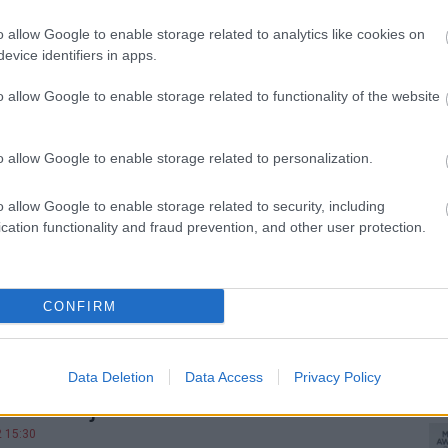
R mindent megkapott, amit most a játékosoknak el lehet
o allow Google to enable storage related to analytics like cookies on
evice identifiers in apps.
a gamerek és filmrajongók kedvence
o allow Google to enable storage related to functionality of the website
ense új tévéje
5 12:49
o allow Google to enable storage related to personalization.
MiniLED panellel és 180 Hz-es frissítéssel érkezik.
o allow Google to enable storage related to security, including
 ráérzett a nyulas rollermémre, és
cation functionality and fraud prevention, and other user protection.
lmi edukáció lett belőle
6.05.24 08:12
ál történt nyulas rollerbalesetből előbb országos mém
CONFIRM
anul jó közlekedésbiztonsági lecke. A rendőrség ugyanis
 a nyúltámadást megúszó rolleressel.
Data Deletion
Data Access
Privacy Policy
1 teszt - ráraktam a világ legnagyobb
orát a fejemre
2 15:30