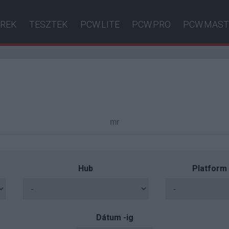
ÍREK
TESZTEK
PCW.LITE
PCW.PRO
PCW.MAST
Hub
Platform
Dátum -ig