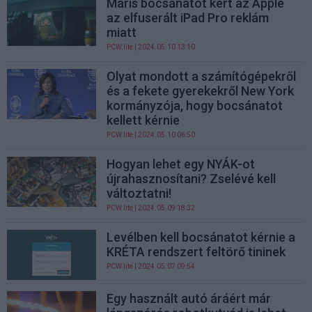
Máris bocsánatot kért az Apple
az elfuserált iPad Pro reklám
miatt
PCW.lite
| 2024.05.10 13:10
Olyat mondott a számítógépekről
és a fekete gyerekekről New York
kormányzója, hogy bocsánatot
kellett kérnie
PCW.lite
| 2024.05.10 06:50
Hogyan lehet egy NYÁK-ot
újrahasznosítani? Zselévé kell
változtatni!
PCW.lite
| 2024.05.09 18:32
Levélben kell bocsánatot kérnie a
KRÉTA rendszert feltörő tininek
PCW.lite
| 2024.05.07 09:54
Egy használt autó áráért már