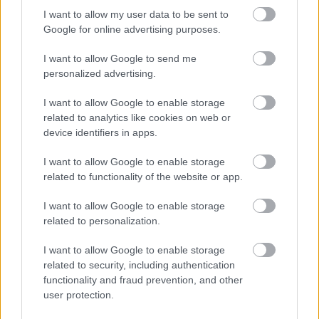
PCW.lite
| 2025.04.28 16:03
I want to allow my user data to be sent to
Google for online advertising purposes.
Az Apple csökkentené a függését
Kínától, de nem olyan könnyű
I want to allow Google to send me
felpörgetni a gyártást Indiában,
personalized advertising.
mint gondolta
I want to allow Google to enable storage
PCW.lite
| 2025.04.25 16:10
related to analytics like cookies on web or
Merevlemezek
device identifiers in apps.
újrahasznosításával csökkentheti
Kínától való függőségét az USA
I want to allow Google to enable storage
related to functionality of the website or app.
PCW.lite
| 2025.04.22 18:12
Itt az ideje javítani a reflexeiden
I want to allow Google to enable storage
related to personalization.
PCW.master
| 2024.12.22 12:22
I want to allow Google to enable storage
related to security, including authentication
A NotebookLM egyik
functionality and fraud prevention, and other
legizgalmasabb AI-funkciójával
user protection.
bővülhet a Gemini
PCW.lite
| 2024.12.05 06:01