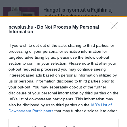
Hangot is nyomtat a Fujifilm új
instant fényképezőgépe
PCW.lite
| 2025.10.16 06:21
pcwplus.hu -
Do Not Process My Personal
Information
Egy rejtett YouTube-trükk teljesen
megváltoztathatja a videónézést
If you wish to opt-out of the sale, sharing to third parties, or
PCW.lite
| 2025.08.24 11:01
processing of your personal or sensitive information for
targeted advertising by us, please use the below opt-out
Ezekkel a Wi-Fi-szkennerekkel
section to confirm your selection. Please note that after your
pillanatok alatt rendbe teheted
opt-out request is processed you may continue seeing
otthoni hálózatodat
interest-based ads based on personal information utilized by
PCW.lite
| 2025.08.17 10:13
us or personal information disclosed to third parties prior to
your opt-out. You may separately opt-out of the further
James Cameron szerint a
disclosure of your personal information by third parties on the
Terminátor-jóslat még mindig
IAB’s list of downstream participants. This information may
rémisztő lehetőség
also be disclosed by us to third parties on the
IAB’s List of
PCW.lite
| 2025.08.08 11:17
Downstream Participants
that may further disclose it to other
third parties.
Musk visszakozott: bocsánatot
kért Trumptól egy X-posztban
Please note that this website/app uses one or more Google