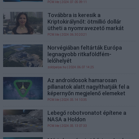
PCW.lite
| 2024.07.05 09:11
Továbbra is keresik a
Kriptokirálynőt: ötmillió dollár
ütheti a nyomravezető markát
PCW.lite
| 2024.06.30 20:21
Norvégiában feltárták Európa
legnagyobb ritkaföldfém-
lelőhelyét
zoldpalya.hu
| 2024.06.07 14:25
Az androidosok hamarosan
pillanatok alatt nagyíthatják fel a
képernyőn megjelenő elemeket
PCW.lite
| 2024.05.14 10:35
Lebegő robotvonatot építene a
NASA a Holdon
PCW.lite
| 2024.05.13 07:33