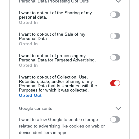
Personal Data Processing Opt Outs
PCW.lite
| 2025.06.11 19:01
services and may gather and store information including but
not limited to your visit or usage behaviour. You may click to
I want to opt-out of the Sharing of my
personal data.
Új eszközöket ad a hirdetők
grant or deny consent to Google and its third-party tags to
Opted In
kezébe a TikTok
use your data for below specified purposes in below Google
consent section.
PCW.lite
| 2025.06.04 13:34
I want to opt-out of the Sale of my
Personal Data.
Opted In
Kínai hackerek támadták meg a
cseh külügyminisztériumot, Prága
I want to opt-out of processing my
határozottan fellép
Personal Data for Targeted Advertising.
Opted In
PCW.lite
| 2025.06.01 11:02
I want to opt-out of Collection, Use,
Iszonyú menő The Witcher 3
Retention, Sale, and/or Sharing of my
témájú kontrollereket dobott
Personal Data that Is Unrelated with the
Purposes for which it was collected.
piacra az Xbox, aztán jöttek a
Opted Out
nyerészkedők
PCW.master
| 2025.05.24 08:03
Google consents
Trump privát vacsorát ígér a
I want to allow Google to enable storage
legnagyobb memecoin-
related to advertising like cookies on web or
befektetőinek, a szenátorok etikai
device identifiers in apps.
vizsgálatot követelnek