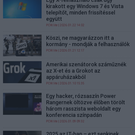
kirakott egy Windows 7 és Vista
telepítőt, minden frissítéssel
együtt
PCW.lite
| 2026.01.22 14:02
Köszi, ne magyarázzon itt a
kormány - mondják a felhasználók
PCW.lite
| 2026.01.21 12:17
Amerikai szenátorok száműznék
az X-et és a Grokot az
appáruházakból
PCW.lite
| 2026.01.10 15:35
Egy hacker, rózsaszín Power
Rangernek öltözve élőben törölt
három rasszista weboldalt egy
konferencia színpadán
PCW.lite
| 2026.01.09 09:32
2025 az IT-ban – ezt senkinek