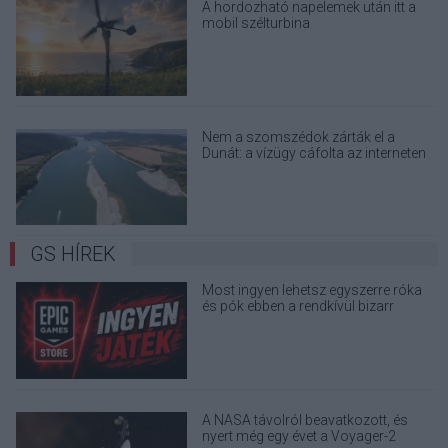
A hordozható napelemek után itt a
mobil szélturbina
Nem a szomszédok zárták el a
Dunát: a vízügy cáfolta az interneten
terjedő álhíreket
GS HÍREK
Most ingyen lehetsz egyszerre róka
és pók ebben a rendkívül bizarr
játékban
A NASA távolról beavatkozott, és
nyert még egy évet a Voyager-2