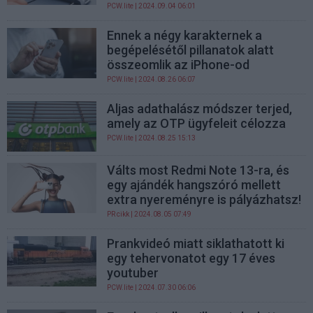
PCW.lite
| 2024.09.04 06:01
Ennek a négy karakternek a
begépelésétől pillanatok alatt
összeomlik az iPhone-od
PCW.lite
| 2024.08.26 06:07
Aljas adathalász módszer terjed,
amely az OTP ügyfeleit célozza
PCW.lite
| 2024.08.25 15:13
Válts most Redmi Note 13-ra, és
egy ajándék hangszóró mellett
extra nyereményre is pályázhatsz!
PR cikk
| 2024.08.05 07:49
Prankvideó miatt siklathatott ki
egy tehervonatot egy 17 éves
youtuber
PCW.lite
| 2024.07.30 06:06