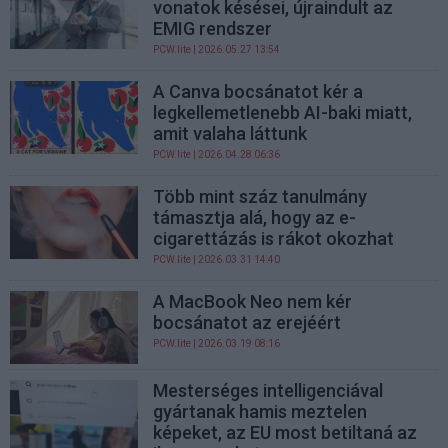
vonatok késései, újraindult az
EMIG rendszer
PCW.lite
| 2026.05.27 13:54
A Canva bocsánatot kér a
legkellemetlenebb AI-baki miatt,
amit valaha láttunk
PCW.lite
| 2026.04.28 06:36
Több mint száz tanulmány
támasztja alá, hogy az e-
cigarettázás is rákot okozhat
PCW.lite
| 2026.03.31 14:40
A MacBook Neo nem kér
bocsánatot az erejéért
PCW.lite
| 2026.03.19 08:16
Mesterséges intelligenciával
gyártanak hamis meztelen
képeket, az EU most betiltaná az