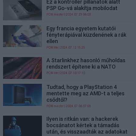
Ez a kontroller pillanatok alatt
PSP Go-vá alakítja mobilodat
PCW.master
| 2024.07.29 06:03
Egy francia egyetem kutatói
fényterápiával küzdenének a rák
ellen
PCW.lite
| 2024.07.12 15:25
A Starlinkhez hasonló műholdas
rendszert építene ki a NATO
PCW.lite
| 2024.07.10 17:10
Tudtad, hogy a PlayStation 4
mentette meg az AMD-t a teljes
csődtől?
PCW.master
| 2024.07.06 07:03
Ilyen is ritkán van: a hackerek
bocsánatot kértek a támadás
után, és visszaadták az adatokat