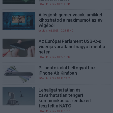
PCW.lite
| 2025.10.29 20:45
A legjobb gamer vasak, amikkel
kihozhatod a maximumot az év
végéből
gsplus.hu
| 2025.10.28 15:40
Az Európai Parlament USB-C-s
videója váratlanul nagyot ment a
neten
PCW.lite
| 2025.10.27 10:14
Pillanatok alatt elfogyott az
iPhone Air Kínában
PCW.lite
| 2025.10.18 19:02
Lehallgathatatlan és
zavarhatatlan tengeri
kommunikációs rendszert
tesztelt a NATO
PCW.lite
| 2025.10.18 16:01