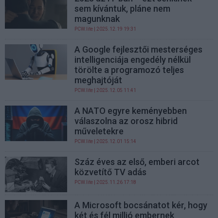
sem kívántuk, pláne nem
magunknak
PCW.lite
| 2025.12.19 19:31
A Google fejlesztői mesterséges
intelligenciája engedély nélkül
törölte a programozó teljes
meghajtóját
PCW.lite
| 2025.12.05 11:41
A NATO egyre keményebben
válaszolna az orosz hibrid
műveletekre
PCW.lite
| 2025.12.01 15:14
Száz éves az első, emberi arcot
közvetítő TV adás
PCW.lite
| 2025.11.26 17:18
A Microsoft bocsánatot kér, hogy
két és fél millió embernek