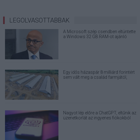
LEGOLVASOTTABBAK
A Microsoft szép csendben eltüntette
a Windows 32 GB RAM-ot ajánló
útmutatóját
Egy idős házaspár 8 milliárd forintért
sem vált meg a család farmjától,
hogy egy AI cég adatközpontot
építhessen a helyére
Nagyot lép előre a ChatGPT, eltűnik az
üzenetkorlát az ingyenes fiókokból