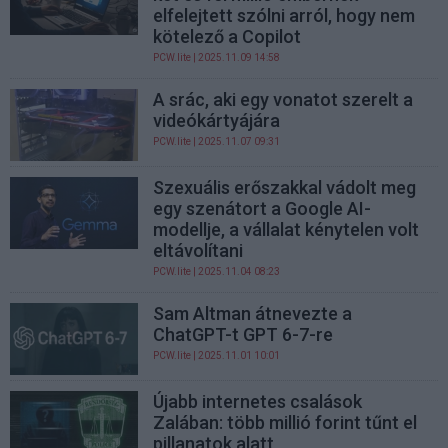
elfelejtett szólni arról, hogy nem
kötelező a Copilot
PCW.lite
| 2025.11.09 14:58
A srác, aki egy vonatot szerelt a
videókártyájára
PCW.lite
| 2025.11.07 09:31
Szexuális erőszakkal vádolt meg
egy szenátort a Google AI-
modellje, a vállalat kénytelen volt
eltávolítani
PCW.lite
| 2025.11.04 08:23
Sam Altman átnevezte a
ChatGPT-t GPT 6-7-re
PCW.lite
| 2025.11.01 10:01
Újabb internetes csalások
Zalában: több millió forint tűnt el
pillanatok alatt