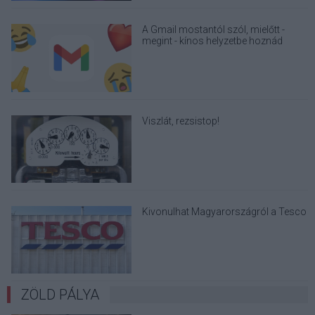
A Gmail mostantól szól, mielőtt -
megint - kínos helyzetbe hoznád
magad
Viszlát, rezsistop!
Kivonulhat Magyarországról a Tesco
ZÖLD PÁLYA