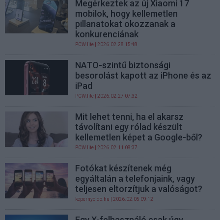
Megérkeztek az új Xiaomi 17
mobilok, hogy kellemetlen
pillanatokat okozzanak a
konkurenciának
PCW.lite
| 2026.02.28 15:48
NATO-szintű biztonsági
besorolást kapott az iPhone és az
iPad
PCW.lite
| 2026.02.27 07:32
Mit lehet tenni, ha el akarsz
távolítani egy rólad készült
kellemetlen képet a Google-ből?
PCW.lite
| 2026.02.11 08:37
Fotókat készítenek még
egyáltalán a telefonjaink, vagy
teljesen eltorzítjuk a valóságot?
kepernyoido.hu
| 2026.02.05 09:12
Egy X-felhasználó csak úgy