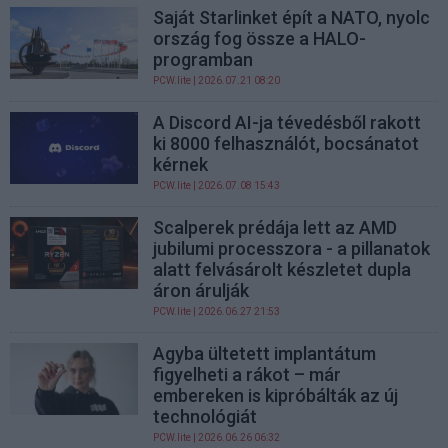
Saját Starlinket épít a NATO, nyolc
ország fog össze a HALO-
programban
PCW.lite
| 2026.07.21 08:20
A Discord AI-ja tévedésből rakott
ki 8000 felhasználót, bocsánatot
kérnek
PCW.lite
| 2026.07.08 15:43
Scalperek prédája lett az AMD
jubilumi processzora - a pillanatok
alatt felvásárolt készletet dupla
áron árulják
PCW.lite
| 2026.06.27 21:53
Agyba ültetett implantátum
figyelheti a rákot – már
embereken is kipróbálták az új
technológiát
PCW.lite
| 2026.06.26 06:32