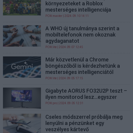
környezeteket a Roblox
mesterséges intelligenciája
PCW.master
| 2024.09.10 14:11
A WHO új tanulmánya szerint a
mobiltelefonok nem okoznak
agydaganatot
PCW.lite
| 2024.09.07 12:45
Már közvetlenül a Chrome
böngészőből is kérdezhetünk a
mesterséges intelligenciától
PCW.lite
| 2024.09.05 17:15
Gigabyte AORUS FO32U2P teszt –
ilyen monitorod lesz…egyszer
PCW.pro
| 2024.09.05 12:31
Cseles módszerrel próbálja meg
lenyúlni a pénzünket egy
veszélyes kártevő