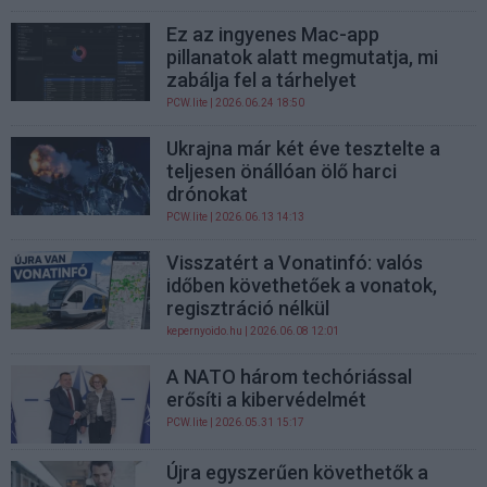
Ez az ingyenes Mac-app
pillanatok alatt megmutatja, mi
zabálja fel a tárhelyet
PCW.lite
| 2026.06.24 18:50
Ukrajna már két éve tesztelte a
teljesen önállóan ölő harci
drónokat
PCW.lite
| 2026.06.13 14:13
Visszatért a Vonatinfó: valós
időben követhetőek a vonatok,
regisztráció nélkül
kepernyoido.hu
| 2026.06.08 12:01
A NATO három techóriással
erősíti a kibervédelmét
PCW.lite
| 2026.05.31 15:17
Újra egyszerűen követhetők a