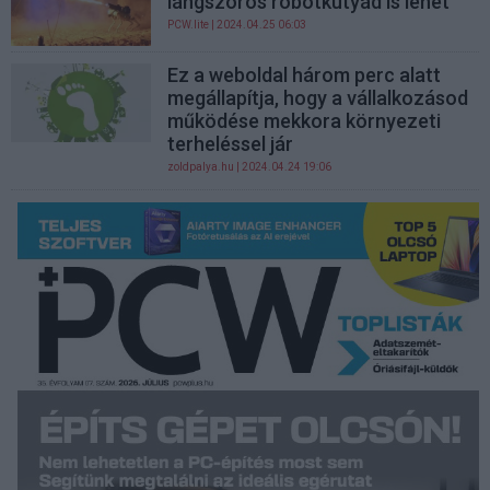
lángszórós robotkutyád is lehet
PCW.lite
| 2024.04.25 06:03
Ez a weboldal három perc alatt
megállapítja, hogy a vállalkozásod
működése mekkora környezeti
terheléssel jár
zoldpalya.hu
| 2024.04.24 19:06