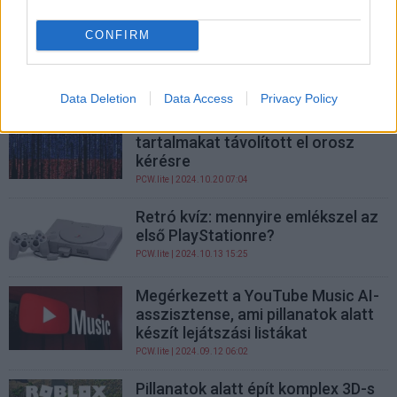
Donald Trump és Elon Musk
CONFIRM
együtt nézték a Starship legújabb
próbarepülését
PCW.lite
| 2024.11.20 16:10
Data Deletion
Data Access
Privacy Policy
A Steam és az App Store is
tartalmakat távolított el orosz
kérésre
PCW.lite
| 2024.10.20 07:04
Retró kvíz: mennyire emlékszel az
első PlayStationre?
PCW.lite
| 2024.10.13 15:25
Megérkezett a YouTube Music AI-
asszisztense, ami pillanatok alatt
készít lejátszási listákat
PCW.lite
| 2024.09.12 06:02
Pillanatok alatt épít komplex 3D-s