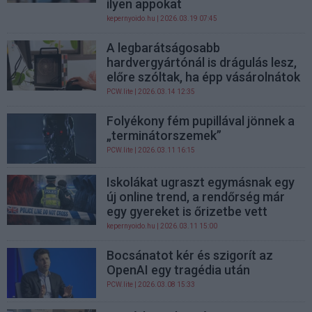
ilyen appokat
kepernyoido.hu
| 2026.03.19 07:45
A legbarátságosabb
hardvergyártónál is drágulás lesz,
előre szóltak, ha épp vásárolnátok
PCW.lite
| 2026.03.14 12:35
Folyékony fém pupillával jönnek a
„terminátorszemek”
PCW.lite
| 2026.03.11 16:15
Iskolákat ugraszt egymásnak egy
új online trend, a rendőrség már
egy gyereket is őrizetbe vett
kepernyoido.hu
| 2026.03.11 15:00
Bocsánatot kér és szigorít az
OpenAI egy tragédia után
PCW.lite
| 2026.03.08 15:33