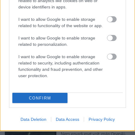
related to analytics like cookies on web or
device identifiers in apps.
I want to allow Google to enable storage
related to functionality of the website or app.
I want to allow Google to enable storage
LEGOLVASOTTABBAK
related to personalization.
Rezsicsökkentés: mennyit fogyaszt a
I want to allow Google to enable storage
PC-d, a konzolod és a többi
related to security, including authentication
elektronikai eszközöd?
functionality and fraud prevention, and other
user protection.
Napelem sem kell hozzá: ez a
CONFIRM
konnektoros akkumulátor lehet a
takarékos otthonok következő nagy
dobása
Data Deletion
Data Access
Privacy Policy
Nem egyedi eset volt: más OpenAI-