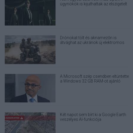
ügynökök is kijuthattak az elszigetelt
tesztkörnyezetből
Drónokat tölt és aknamezőn is
átvághat az ukránok új elektromos
motorja
A Microsoft szép csendben eltüntette
a Windows 32 GB RAM-ot ajánló
útmutatóját
Két napot sem bírt ki a Google Earth
veszélyes AI-funkciója