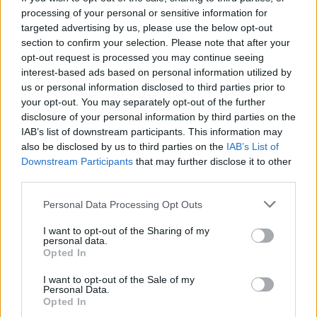
PCW.lite
| 2024.08.22 16:02
processing of your personal or sensitive information for
targeted advertising by us, please use the below opt-out
Most éppen a Vénuszra vinne
section to confirm your selection. Please note that after your
embereket a tragikus Titanic-
opt-out request is processed you may continue seeing
expedíció finanszírozója
interest-based ads based on personal information utilized by
PCW.lite
| 2023.08.01 12:29
us or personal information disclosed to third parties prior to
your opt-out. You may separately opt-out of the further
Mintha nem is létezett volna:
disclosure of your personal information by third parties on the
teljesen eltűnt a Titanicnál
IAB’s list of downstream participants. This information may
összeroppant tengeralattjáró
also be disclosed by us to third parties on the
IAB’s List of
üzemeltetője
Downstream Participants
that may further disclose it to other
PCW.lite
| 2023.07.16 17:06
third parties.
Please note that this website/app uses one or more Google
Personal Data Processing Opt Outs
services and may gather and store information including but
not limited to your visit or usage behaviour. You may click to
I want to opt-out of the Sharing of my
personal data.
grant or deny consent to Google and its third-party tags to
Opted In
use your data for below specified purposes in below Google
consent section.
I want to opt-out of the Sale of my
Personal Data.
Opted In