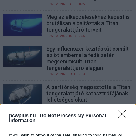
PCW.lite
| 2026.06.19 10:35
Még az elképzelésekhez képest is
brutálisan elbaltázták a Titan
tengeralattjáró terveit
PCW.lite
| 2025.10.16 17:55
Egy influenszer kézitáskát csinált
az öt emberrel a fedélzetén
megsemmisült Titan
tengeralattjáró alapján
PCW.lite
| 2025.09.03 13:03
A parti őrség megosztotta a Titan
tengeralattjáró katasztrófájának
lehetséges okait
PCW.lite
| 2025.08.07 13:17
pcwplus.hu -
Do Not Process My Personal
Egy 30 dolláros kontroller miatt
Information
indul per a Titanichoz lemerülő
tengeralattjáró üzemeltetője ellen
If you wish to opt-out of the sale, sharing to third parties, or