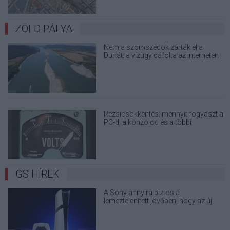
ZÖLD PÁLYA
Nem a szomszédok zárták el a
Dunát: a vízügy cáfolta az interneten
terjedő álhíreket
Rezsicsökkentés: mennyit fogyaszt a
PC-d, a konzolod és a többi
elektronikai eszközöd?
GS HÍREK
A Sony annyira biztos a
lemeztelenített jövőben, hogy az új
PS5-ökre már figyelmeztető
matricákat rak