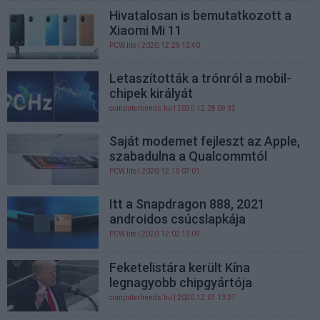
Hivatalosan is bemutatkozott a
Xiaomi Mi 11
PCW.lite
| 2020.12.29 12:40
Letaszították a trónról a mobil-
chipek királyát
computertrends.hu
| 2020.12.28 09:32
Saját modemet fejleszt az Apple,
szabadulna a Qualcommtól
PCW.lite
| 2020.12.15 07:01
Itt a Snapdragon 888, 2021
androidos csúcslapkája
PCW.lite
| 2020.12.02 13:09
Feketelistára került Kína
legnagyobb chipgyártója
computertrends.hu
| 2020.12.01 13:37