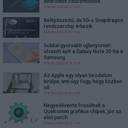
androidos csúcsmobilok
PCW.lite
| 2020.05.27 15:29
Belépőszintű, de 5G-s Snapdragon
rendszerchip érkezik
PCW.lite
| 2020.05.22 16:35
Sokkal gyorsabb ujjlenyomat-
olvasót épít a Galaxy Note 20-ba a
Samsung
PCW.lite
| 2020.05.18 19:59
Az Apple egy olyan birodalom
királya, ami úgy fogy, hogy közben
nő
PCW.lite
| 2020.04.22 20:29
Negyedévente frissülnek a
Qualcomm grafikus chipek, jön az
első patch
PCW.pro
| 2020.03.27 11:30