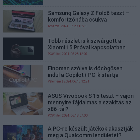
Samsung Galaxy Z Fold6 teszt –
komfortzónába csukva
Tesztek
| 2024.07.29 16:23
Több részlet is kiszivárgott a
Xiaomi 15 Próval kapcsolatban
PCW.lite
| 2024.06.28 12:07
Finoman szólva is döcögősen
indul a Copilot+ PC-k startja
Vélemény
| 2024.06.18 12:21
ASUS Vivobook S 15 teszt – vajon
mennyire fájdalmas a szakítás az
x86-tal?
PCW.lite
| 2024.06.18 07:00
A PC-re készült játékok akasztják
meg a Qualcomm lendületét?