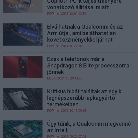
Copilot+ PC-k teljesítményére
vonatkozó állításai miatt
PCW.lite
| 2024.12.04 13:39
Elválhatnak a Qualcomm és az
Arm útjai, ami beláthatatlan
következményekkel járhat
PCW.lite
| 2024.10.24 16:20
Ezek a telefonok már a
Snapdragon 8 Elite processzorral
jönnek
Mobil
| 2024.10.23 11:27
Kritikus hibát találtak az egyik
legnépszerűbb lapkagyártó
termékeiben
PCW.lite
| 2024.10.13 09:18
Úgy tűnik, a Qualcomm megvenné
az Intelt
PCW.lite
| 2024.09.22 07:02