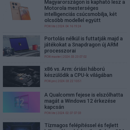
Magyarországon is kapható lesz a
Motorola mesterséges
intelligenciás csúcsmobilja, két
olcsóbb modellel együtt
PCW.lite
| 2024.04.16 19:24
Portolás nélkül is futtatják majd a
játékokat a Snapdragon új ARM
processzorai
PCW.master
| 2024.03.23 07:02
x86 vs. Arm: óriási háború
készülődik a CPU-k világában
PCW.pro
| 2024.03.22 10:51
A Qualcomm fejese is elszólhatta
magát a Windows 12 érkezése
kapcsán
PCW.lite
| 2024.02.07 07:03
Tízmagos felépítéssel és fejlett