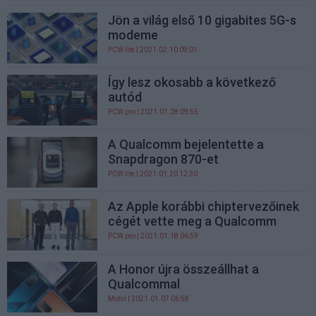
Jön a világ első 10 gigabites 5G-s
modeme
PCW.lite
| 2021.02.10 09:01
Így lesz okosabb a következő
autód
PCW.pro
| 2021.01.28 09:55
A Qualcomm bejelentette a
Snapdragon 870-et
PCW.lite
| 2021.01.20 12:30
Az Apple korábbi chiptervezőinek
cégét vette meg a Qualcomm
PCW.pro
| 2021.01.18 06:59
A Honor újra összeállhat a
Qualcommal
Mobil
| 2021.01.07 06:58