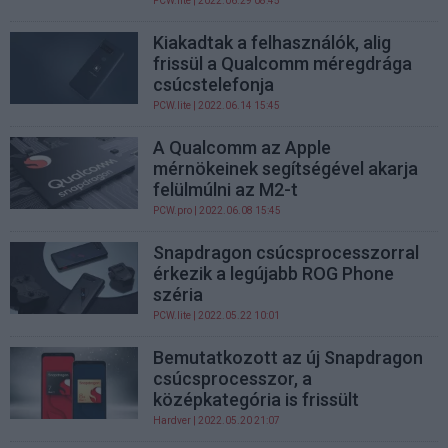
PCW.lite
| 2022.06.29 08:45
Kiakadtak a felhasználók, alig
frissül a Qualcomm méregdrága
csúcstelefonja
PCW.lite
| 2022.06.14 15:45
A Qualcomm az Apple
mérnökeinek segítségével akarja
felülmúlni az M2-t
PCW.pro
| 2022.06.08 15:45
Snapdragon csúcsprocesszorral
érkezik a legújabb ROG Phone
széria
PCW.lite
| 2022.05.22 10:01
Bemutatkozott az új Snapdragon
csúcsprocesszor, a
középkategória is frissült
Hardver
| 2022.05.20 21:07