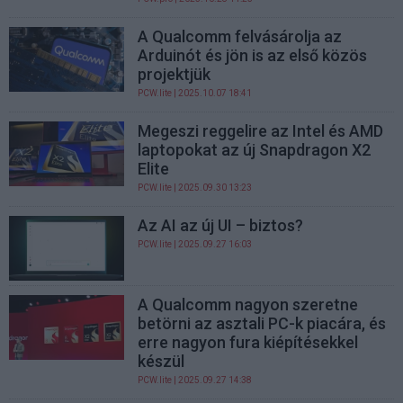
A Qualcomm felvásárolja az
Arduinót és jön is az első közös
projektjük
PCW.lite
| 2025.10.07 18:41
Megeszi reggelire az Intel és AMD
laptopokat az új Snapdragon X2
Elite
PCW.lite
| 2025.09.30 13:23
Az AI az új UI – biztos?
PCW.lite
| 2025.09.27 16:03
A Qualcomm nagyon szeretne
betörni az asztali PC-k piacára, és
erre nagyon fura kiépítésekkel
készül
PCW.lite
| 2025.09.27 14:38