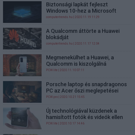
Biztonsági lapkát fejleszt
Windows 10-hez a Microsoft
computertrends.hu
| 2020.11.19 11:29
A Qualcomm áttörte a Huawei
blokádját
computertrends.hu
| 2020.11.17 12:04
Megmenekülhet a Huawei, a
Qualcomm is kiszolgálná
PCW.lite
| 2020.11.10 07:11
Porsche laptop és snapdragonos
PC az Acer őszi meglepetései
PCW.pro
| 2020.10.21 15:45
Új technológiával küzdenek a
hamisított fotók és videók ellen
PCW.lite
| 2020.10.17 14:46