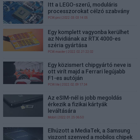
Itt a LEGO-szerű, moduláris
processzorokat célzó szabvány
PCW.pro
| 2022.03.03 14:05
Egy komplett vagyonba kerülhet
az Nvidiának az RTX 4000-es
széria gyártása
PCW.master
| 2022.02.21 22:02
Egy közismert chipgyártó neve is
ott virít majd a Ferrari legújabb
F1-es autóján
PCW.lite
| 2022.02.09 17:34
Az eSIM-nél is jobb megoldás
érkezik a fizikai kártyák
leváltására
Mobil
| 2022.01.25 06:50
Elhúzott a MediaTek, a Samsung
viszont szenved a mobilos chipek