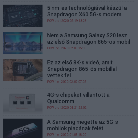
5 nm-es technológiával készül a
Snapdragon X60 5G-s modem
PCW.pro
| 2020.02.19 13:25
Nem a Samsung Galaxy S20 lesz
az első Snapdragon 865-ös mobil
PCW.lite
| 2020.02.09 15:00
Ez az első 8K-s videó, amit
Snapdragon 865-ös mobillal
vettek fel
PCW.lite
| 2020.02.07 07:02
4G-s chipeket villantott a
Qualcomm
PCW.pro
| 2020.01.21 22:02
A Samsung megette az 5G-s
mobilok piacának felét
PCW.lite
| 2020.01.03 18:00