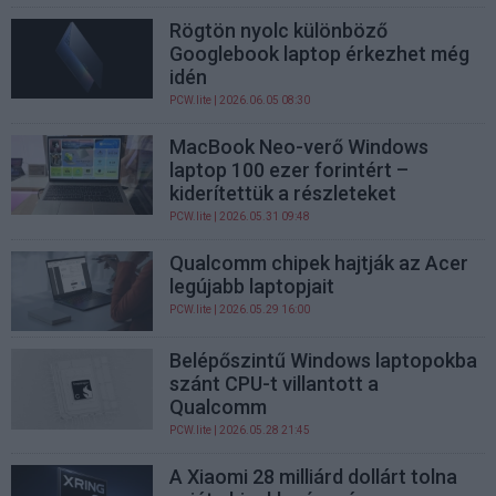
Rögtön nyolc különböző
Googlebook laptop érkezhet még
idén
PCW.lite
| 2026.06.05 08:30
MacBook Neo-verő Windows
laptop 100 ezer forintért –
kiderítettük a részleteket
PCW.lite
| 2026.05.31 09:48
Qualcomm chipek hajtják az Acer
legújabb laptopjait
PCW.lite
| 2026.05.29 16:00
Belépőszintű Windows laptopokba
szánt CPU-t villantott a
Qualcomm
PCW.lite
| 2026.05.28 21:45
A Xiaomi 28 milliárd dollárt tolna