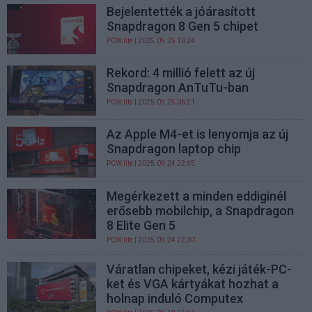
Bejelentették a jóárasított
Snapdragon 8 Gen 5 chipet
PCW.lite
| 2025.09.25 10:24
Rekord: 4 millió felett az új
Snapdragon AnTuTu-ban
PCW.lite
| 2025.09.25 06:21
Az Apple M4-et is lenyomja az új
Snapdragon laptop chip
PCW.lite
| 2025.09.24 22:45
Megérkezett a minden eddiginél
erősebb mobilchip, a Snapdragon
8 Elite Gen 5
PCW.lite
| 2025.09.24 22:30
Váratlan chipeket, kézi játék-PC-
ket és VGA kártyákat hozhat a
holnap induló Computex