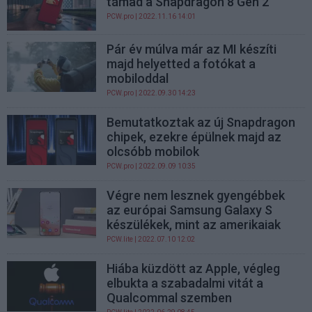
támad a Snapdragon 8 Gen 2
PCW.pro
| 2022.11.16 14:01
Pár év múlva már az MI készíti
majd helyetted a fotókat a
mobiloddal
PCW.pro
| 2022.09.30 14:23
Bemutatkoztak az új Snapdragon
chipek, ezekre épülnek majd az
olcsóbb mobilok
PCW.pro
| 2022.09.09 10:35
Végre nem lesznek gyengébbek
az európai Samsung Galaxy S
készülékek, mint az amerikaiak
PCW.lite
| 2022.07.10 12:02
Hiába küzdött az Apple, végleg
elbukta a szabadalmi vitát a
Qualcommal szemben