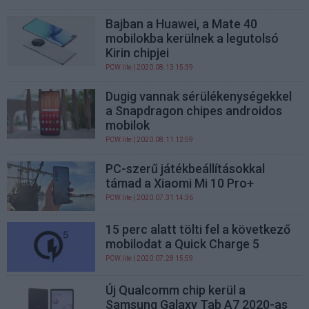
Bajban a Huawei, a Mate 40
mobilokba kerülnek a legutolsó
Kirin chipjei
PCW.lite
| 2020.08.13 15:39
Dugig vannak sérülékenységekkel
a Snapdragon chipes androidos
mobilok
PCW.lite
| 2020.08.11 12:59
PC-szerű játékbeállításokkal
támad a Xiaomi Mi 10 Pro+
PCW.lite
| 2020.07.31 14:36
15 perc alatt tölti fel a következő
mobilodat a Quick Charge 5
PCW.lite
| 2020.07.28 15:59
Új Qualcomm chip kerül a
Samsung Galaxy Tab A7 2020-as