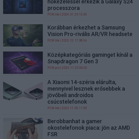
hőkezeléssel érkezik a Galaxy S24
processzora
PCW.lite
| 2024.01.20 15:04
Korábban érkezhet a Samsung
Vision Pro-rivális AR/VR headsete
PCW.lite
| 2023.12.17 08:54
Középkategóriás gaminget kínál a
Snapdragon 7 Gen 3
PCW.pro
| 2023.11.20 06:02
A Xiaomi 14-széria elárulta,
mennyivel lesznek erősebbek a
jövőbeli androidos
csúcstelefonok
PCW.lite
| 2023.11.05 11:09
Berobbanhat a gamer
okostelefonok piaca: jön az AMD
FSR