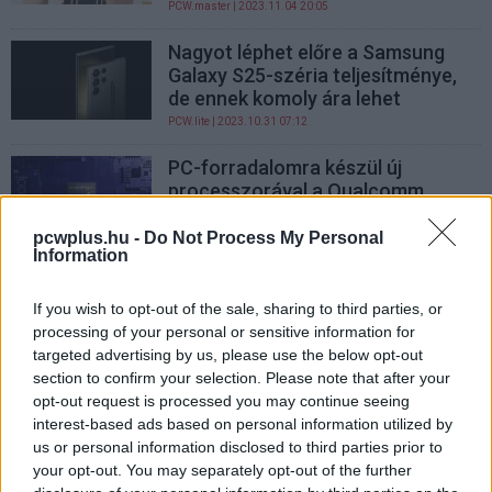
PCW.master
| 2023.11.04 20:05
Nagyot léphet előre a Samsung
Galaxy S25-széria teljesítménye,
de ennek komoly ára lehet
PCW.lite
| 2023.10.31 07:12
PC-forradalomra készül új
processzorával a Qualcomm
PCW.pro
| 2023.10.26 21:19
pcwplus.hu -
Do Not Process My Personal
Information
Ez lesz az első telefon, ami a
Qualcomm új csúcsprocesszorát
használja
If you wish to opt-out of the sale, sharing to third parties, or
processing of your personal or sensitive information for
PCW.lite
| 2023.10.26 06:01
targeted advertising by us, please use the below opt-out
Az AI bűvöletében készült a
section to confirm your selection. Please note that after your
Qualcomm új mobilos
opt-out request is processed you may continue seeing
csúcsprocesszora
interest-based ads based on personal information utilized by
us or personal information disclosed to third parties prior to
Hardver
| 2023.10.25 15:20
your opt-out. You may separately opt-out of the further