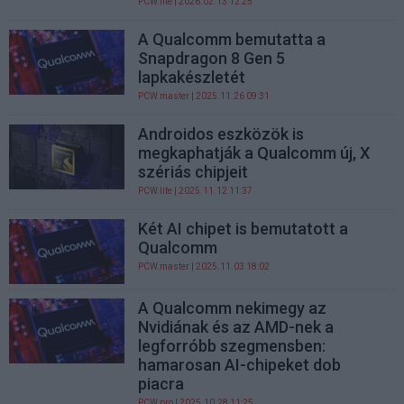
PCW.lite
| 2026.02.13 12:25
A Qualcomm bemutatta a
Snapdragon 8 Gen 5
lapkakészletét
PCW.master
| 2025.11.26 09:31
Androidos eszközök is
megkaphatják a Qualcomm új, X
szériás chipjeit
PCW.lite
| 2025.11.12 11:37
Két AI chipet is bemutatott a
Qualcomm
PCW.master
| 2025.11.03 18:02
A Qualcomm nekimegy az
Nvidiának és az AMD-nek a
legforróbb szegmensben:
hamarosan AI-chipeket dob
piacra
PCW.pro
| 2025.10.28 11:25