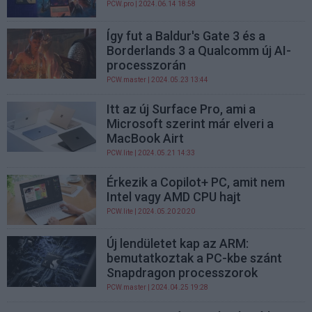
PCW.pro
| 2024.06.14 18:58
Így fut a Baldur's Gate 3 és a
Borderlands 3 a Qualcomm új AI-
processzorán
PCW.master
| 2024.05.23 13:44
Itt az új Surface Pro, ami a
Microsoft szerint már elveri a
MacBook Airt
PCW.lite
| 2024.05.21 14:33
Érkezik a Copilot+ PC, amit nem
Intel vagy AMD CPU hajt
PCW.lite
| 2024.05.20 20:20
Új lendületet kap az ARM:
bemutatkoztak a PC-kbe szánt
Snapdragon processzorok
PCW.master
| 2024.04.25 19:28