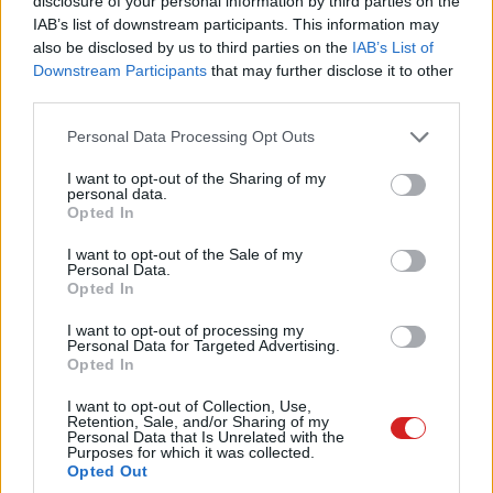
Újra asztali PC-kbe szánt
disclosure of your personal information by third parties on the
processzoron dolgozik az Nvidia
IAB’s list of downstream participants. This information may
also be disclosed by us to third parties on the
IAB’s List of
PCW.pro
| 2023.10.25 07:40
Downstream Participants
that may further disclose it to other
third parties.
Az Apple processzoraival
rivalizálnak a Snapdragon új PC-s
Please note that this website/app uses one or more Google
Personal Data Processing Opt Outs
chipjei
services and may gather and store information including but
PCW.lite
| 2023.10.11 21:11
not limited to your visit or usage behaviour. You may click to
I want to opt-out of the Sharing of my
personal data.
grant or deny consent to Google and its third-party tags to
Opted In
Szerződést hosszabbított az
use your data for below specified purposes in below Google
Apple és a Qualcomm, mégsem
consent section.
I want to opt-out of the Sale of my
vesz mindent a saját kezébe az
Personal Data.
almás cég
Opted In
PCW.pro
| 2023.09.12 07:32
I want to opt-out of processing my
Personal Data for Targeted Advertising.
Az iPhone 17 már az Apple saját
Opted In
technológiájával kommunikálhat
PCW.lite
| 2023.09.08 12:20
I want to opt-out of Collection, Use,
Retention, Sale, and/or Sharing of my
Personal Data that Is Unrelated with the
Kiszivárgott benchmark árulkodik
Purposes for which it was collected.
Opted Out
az androidos térfél következő