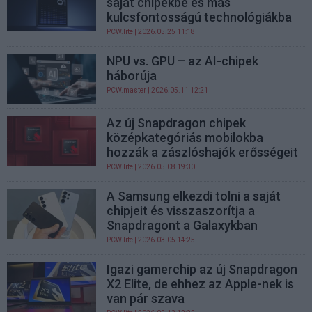
saját chipekbe és más
kulcsfontosságú technológiákba
PCW.lite
| 2026.05.25 11:18
NPU vs. GPU – az AI-chipek
háborúja
PCW.master
| 2026.05.11 12:21
Az új Snapdragon chipek
középkategóriás mobilokba
hozzák a zászlóshajók erősségeit
PCW.lite
| 2026.05.08 19:30
A Samsung elkezdi tolni a saját
chipjeit és visszaszorítja a
Snapdragont a Galaxykban
PCW.lite
| 2026.03.05 14:25
Igazi gamerchip az új Snapdragon
X2 Elite, de ehhez az Apple-nek is
van pár szava