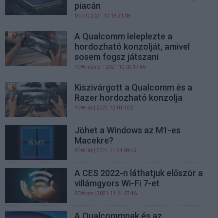
piacán
Mobil
| 2021.12.18 21:08
A Qualcomm leleplezte a
hordozható konzolját, amivel
sosem fogsz játszani
PCW.master
| 2021.12.02 17:46
Kiszivárgott a Qualcomm és a
Razer hordozható konzolja
PCW.lite
| 2021.12.01 10:21
Jöhet a Windows az M1-es
Macekre?
PCW.lite
| 2021.11.24 08:45
A CES 2022-n láthatjuk először a
villámgyors Wi-Fi 7-et
PCW.pro
| 2021.11.21 07:46
A Qualcommnak és az