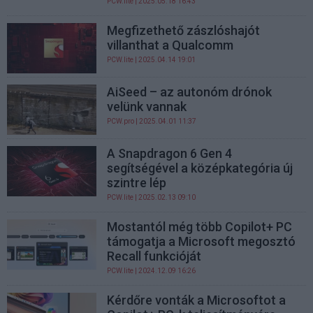
PCW.lite
| 2025.05.18 16:43
Megfizethető zászlóshajót
villanthat a Qualcomm
PCW.lite
| 2025.04.14 19:01
AiSeed – az autonóm drónok
velünk vannak
PCW.pro
| 2025.04.01 11:37
A Snapdragon 6 Gen 4
segítségével a középkategória új
szintre lép
PCW.lite
| 2025.02.13 09:10
Mostantól még több Copilot+ PC
támogatja a Microsoft megosztó
Recall funkcióját
PCW.lite
| 2024.12.09 16:26
Kérdőre vonták a Microsoftot a