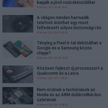
kapják a jövő csúcskészülékei
PCW.lite
| 2021.06.04 18:42
A világon minden harmadik
telefont érinthet egy most
felfedezett súlyos biztonsági rés
PCW.lite
| 2021.05.07 09:00
Tényleg a Pixel 6-tal debütálhat a
Google és a Samsung közös
chipje?
PCW.lite
| 2021.04.04 10:00
Közösen fejleszt új processzort a
Qualcomm és a Leica
PCW.lite
| 2021.03.11 08:29
Nem örülnek a techóriások az
Nvidia és az ARM dollármilliárdos
üzletének
PCW.pro
| 2021.02.13 18:33