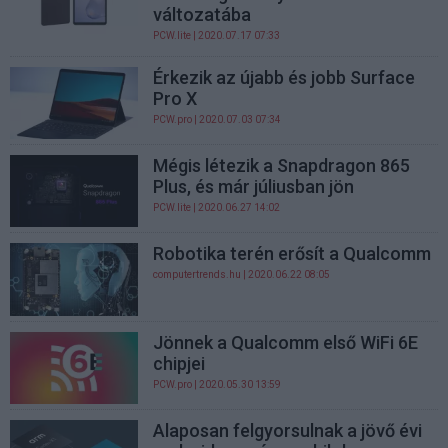
változatába
PCW.lite
| 2020.07.17 07:33
Érkezik az újabb és jobb Surface
Pro X
PCW.pro
| 2020.07.03 07:34
Mégis létezik a Snapdragon 865
Plus, és már júliusban jön
PCW.lite
| 2020.06.27 14:02
Robotika terén erősít a Qualcomm
computertrends.hu
| 2020.06.22 08:05
Jönnek a Qualcomm első WiFi 6E
chipjei
PCW.pro
| 2020.05.30 13:59
Alaposan felgyorsulnak a jövő évi