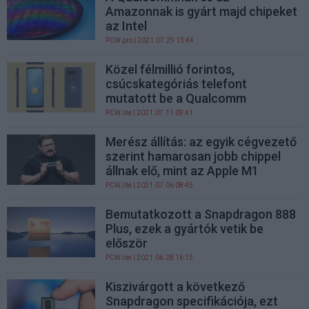
Amazonnak is gyárt majd chipeket
az Intel
PCW.pro
| 2021.07.29 13:44
Közel félmillió forintos,
csúcskategóriás telefont
mutatott be a Qualcomm
PCW.lite
| 2021.07.11 09:41
Merész állítás: az egyik cégvezető
szerint hamarosan jobb chippel
állnak elő, mint az Apple M1
PCW.lite
| 2021.07.06 08:45
Bemutatkozott a Snapdragon 888
Plus, ezek a gyártók vetik be
először
PCW.lite
| 2021.06.28 16:15
Kiszivárgott a következő
Snapdragon specifikációja, ezt