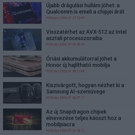
Újabb drágulási hullám jöhet: a
Qualcomm is emeli a chipjei árát
PCW.pro
| 2026.07.27 13:49
Visszatérhet az AVX-512 az Intel
asztali processzoraiba
PCW.lite
| 2026.07.09 09:16
Óriási akkumulátorral jöhet a
Honor új hajlítható mobilja
PCW.lite
| 2026.07.08 21:48
Kiszivárgott, hogyan nézhet ki a
Samsung AI-szemüvege
PCW.lite
| 2026.07.06 07:17
Az új Snapdragon chipek
elnevezése teljes káoszt hoz a
mobilpiacra
PCW.lite
| 2026.07.02 18:13