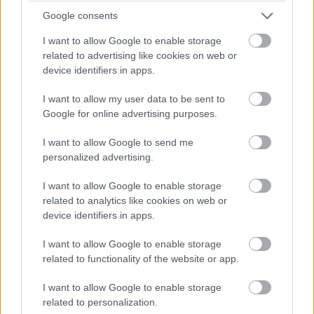
csúcsprocesszoráról
Google consents
Mobil
| 2023.08.28 17:42
I want to allow Google to enable storage
Ez a chip hajtja majd az idei
related to advertising like cookies on web or
zsebpénzbarát mobilokat
device identifiers in apps.
PCW.pro
| 2023.06.27 17:19
I want to allow my user data to be sent to
Vajon mikor mondja azt a Sony,
Google for online advertising purposes.
hogy nem csinál többé
mobiltelefont?
I want to allow Google to send me
PCW.lite
| 2023.06.23 14:30
personalized advertising.
A Snapdragon 7+ Gen 2 a
I want to allow Google to enable storage
középkategóriás telefonokkal is
related to analytics like cookies on web or
csodát tesz
device identifiers in apps.
PCW.pro
| 2023.03.18 18:33
I want to allow Google to enable storage
Hamarosan androidos telefonról
related to functionality of the website or app.
is lehet térerő nélkül
kommunikálni
I want to allow Google to enable storage
related to personalization.
PCW.lite
| 2023.03.11 16:19