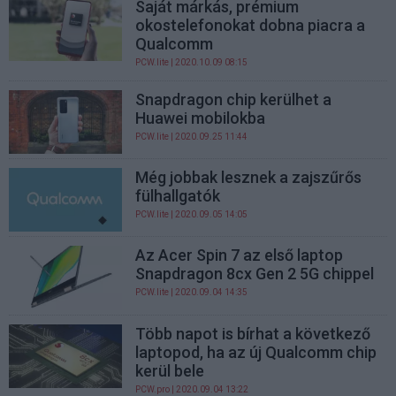
Saját márkás, prémium
okostelefonokat dobna piacra a
Qualcomm
PCW.lite
| 2020.10.09 08:15
Snapdragon chip kerülhet a
Huawei mobilokba
PCW.lite
| 2020.09.25 11:44
Még jobbak lesznek a zajszűrős
fülhallgatók
PCW.lite
| 2020.09.05 14:05
Az Acer Spin 7 az első laptop
Snapdragon 8cx Gen 2 5G chippel
PCW.lite
| 2020.09.04 14:35
Több napot is bírhat a következő
laptopod, ha az új Qualcomm chip
kerül bele
PCW.pro
| 2020.09.04 13:22