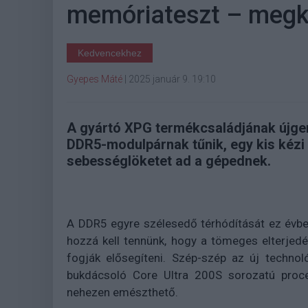
memóriateszt – megk
Kedvencekhez
Gyepes Máté
|
2025 január 9. 19:10
A gyártó XPG termékcsaládjának újgen
DDR5-modulpárnak tűnik, egy kis kézi
sebességlöketet ad a gépednek.
A DDR5 egyre szélesedő térhódítását ez évb
hozzá kell tennünk, hogy a tömeges elterjedé
fogják elősegíteni. Szép-szép az új technoló
bukdácsoló Core Ultra 200S sorozatú proces
nehezen emészthető.