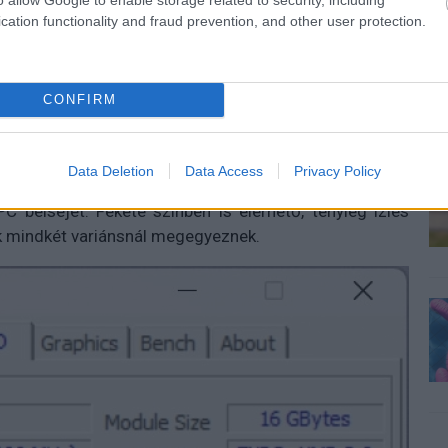
cation functionality and fraud prevention, and other user protection.
ssenek ki az adott modulból. Szerencse kérdése is a
sokat ad az ADATA.
mor
CONFIRM
sony profil áldás lehet mindazok számára, akik a
alakítást, és nem szívesen nézik a túlzó és több helyet
Data Deletion
Data Access
Privacy Policy
ely az RGB-fénycsíknak, a fehér szín pedig kedves lehet
C belsejét. Fekete színben is elérhető, tényleg ízlés
k mindkét variánsnál megegyeznek.