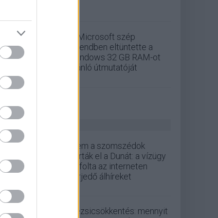
A Microsoft szép
csendben eltüntette a
Windows 32 GB RAM-ot
ajánló útmutatóját
ZÖLD PÁLYA
Nem a szomszédok
zárták el a Dunát: a vízügy
cáfolta az interneten
terjedő álhíreket
Rezsicsökkentés: mennyit