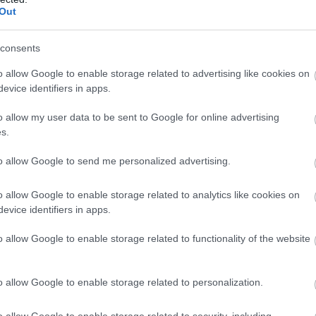
Out
consents
o allow Google to enable storage related to advertising like cookies on
evice identifiers in apps.
o allow my user data to be sent to Google for online advertising
s.
to allow Google to send me personalized advertising.
o allow Google to enable storage related to analytics like cookies on
evice identifiers in apps.
ap BIOS-ában turkálsz még egy picit, és lejjebb viszed az
o allow Google to enable storage related to functionality of the website
dőzítéseket
 már ha azt vesszük alapul, hogy a PC-építők többsége a
o allow Google to enable storage related to personalization.
zt mára elég jó ár-érték arányok alakultak ki itt,
zérlés lehetővé teszi, hogy a hozzáértők egy-két
o allow Google to enable storage related to security, including