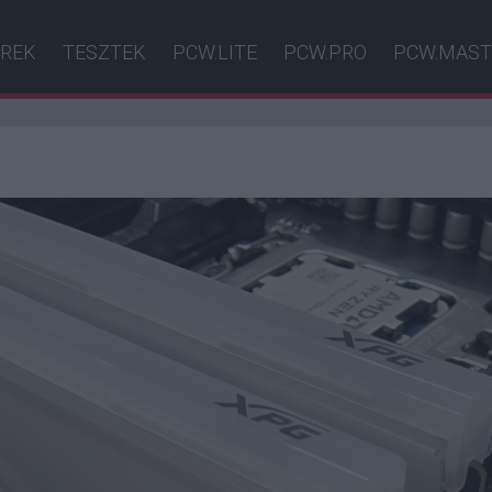
ÍREK
TESZTEK
PCW.LITE
PCW.PRO
PCW.MAST