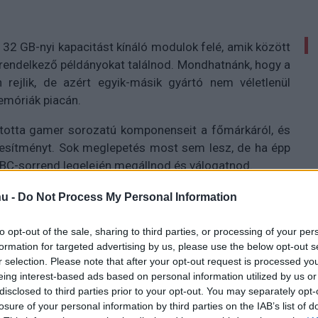
32 GB-nyi kapacitást kínáló modulok felé, amik között
 rendelkező példányokat találnod. Mondhatnánk, hogy a
 rejlik, de azért egyik-másik gyártó nem véletlenül
emóriák piacán.
totta gamer sorozatú komponenseit a főmárkáról, és
ljesítményt. Sok meglepetés most sem lesz, de ha épp
BC-sorrend legelején megállnod és válogatnod.
u -
Do Not Process My Personal Information
oljára olyan modulokkal, amiknek hűtőbordája nem
to opt-out of the sale, sharing to third parties, or processing of your per
r magasságából, és nem tartalmazott valamilyen RGB-
formation for targeted advertising by us, please use the below opt-out s
r selection. Please note that after your opt-out request is processed y
az új szabvánnyal, hogyan lesznek működőképesek és
eing interest-based ads based on personal information utilized by us or
obléma, de a bátrabbak a 6000 MT/s szintet viszonylag
disclosed to third parties prior to your opt-out. You may separately opt-
losure of your personal information by third parties on the IAB’s list of