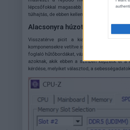
authenti
lépcsőfokkal magasabb adatátvitelt préselhe
túlhajtás, de ebben kellemes meglepetésként 
Alacsonyra húzott sebességmá
Visszatérve picit a kialakításra, az alac
komponensekre vetítve is szeretik a kompakt ki
foglaló hűtőbordákat, vázakat. Így is maradt h
azoknak, akik ebben a színben képzelik el a P
kérdése, melyiket választod, a sebességadato