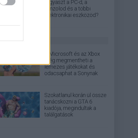
fogyaszt a PC-d, a
konzolod és a többi
elektronikai eszközöd?
GS HÍREK
A Microsoft és az Xbox
még megmentheti a
lemezes játékokat és
odacsaphat a Sonynak
Szokatlanul korán ül össze
tanácskozni a GTA 6
kiadója, megindultak a
találgatások