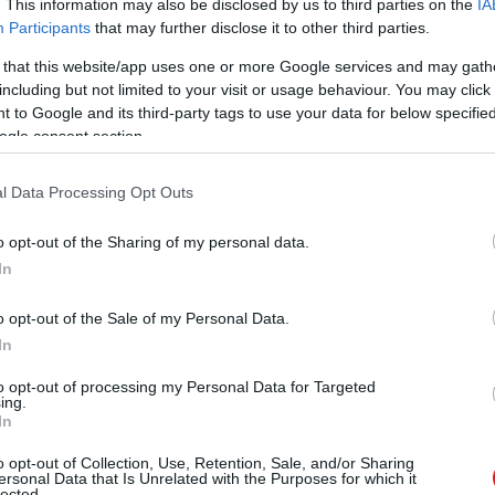
. This information may also be disclosed by us to third parties on the
IA
iban azt gondoltuk, fokozatosan haladunk majd feljebb,
Participants
that may further disclose it to other third parties.
ális tetőzése a DDR5-nek. A processzorokba integrált
 that this website/app uses one or more Google services and may gath
 az iramot, az AMD AM5 platformján az eddigi két
including but not limited to your visit or usage behaviour. You may click 
 míg a Core processzoroknál a 600-as lapkakészlettel
 to Google and its third-party tags to use your data for below specifi
s magasabb frekvenciák támogatására. Az újabb CPU-k
ogle consent section.
row Lake-nél is megfigyelhető a tény, miszerint a
ú.
l Data Processing Opt Outs
o opt-out of the Sharing of my personal data.
In
o opt-out of the Sale of my Personal Data.
In
to opt-out of processing my Personal Data for Targeted
ing.
In
o opt-out of Collection, Use, Retention, Sale, and/or Sharing
ersonal Data that Is Unrelated with the Purposes for which it
lected.