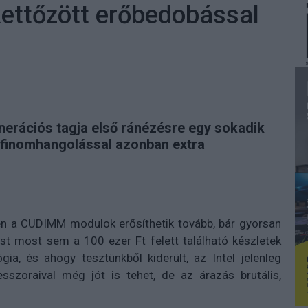
ettőzött erőbedobással
erációs tagja első ránézésre egy sokadik
 finomhangolással azonban extra
en a CUDIMM modulok erősíthetik tovább, bár gyorsan
st most sem a 100 ezer Ft felett található készletek
gia, és ahogy tesztünkből kiderült, az Intel jelenleg
szoraival még jót is tehet, de az árazás brutális,