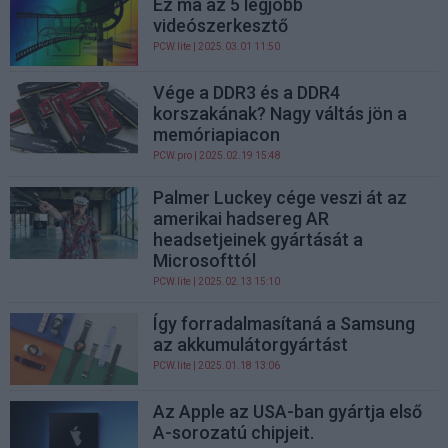
Ez ma az 5 legjobb
videószerkesztő
PCW.lite
| 2025.03.01 11:50
Vége a DDR3 és a DDR4
korszakának? Nagy váltás jön a
memóriapiacon
PCW.pro
| 2025.02.19 15:48
Palmer Luckey cége veszi át az
amerikai hadsereg AR
headsetjeinek gyártását a
Microsofttól
PCW.lite
| 2025.02.13 15:10
Így forradalmasítaná a Samsung
az akkumulátorgyártást
PCW.lite
| 2025.01.18 13:06
Az Apple az USA-ban gyártja első
A-sorozatú chipjeit.