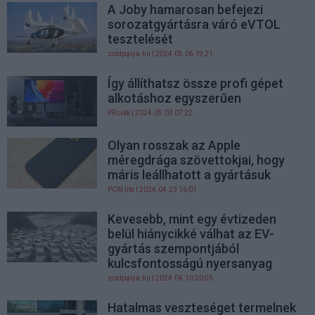
A Joby hamarosan befejezi
sorozatgyártásra váró eVTOL
tesztelését
zoldpalya.hu
| 2024.05.06 19:21
Így állíthatsz össze profi gépet
alkotáshoz egyszerűen
PR cikk
| 2024.05.03 07:22
Olyan rosszak az Apple
méregdrága szövettokjai, hogy
máris leállhatott a gyártásuk
PCW.lite
| 2024.04.23 16:01
Kevesebb, mint egy évtizeden
belül hiánycikké válhat az EV-
gyártás szempontjából
kulcsfontosságú nyersanyag
zoldpalya.hu
| 2024.04.10 20:55
Hatalmas veszteséget termelnek