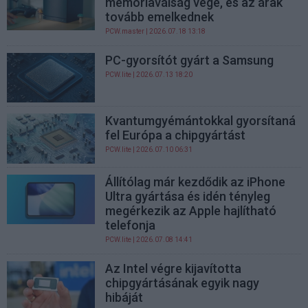
memóriaválság vége, és az árak
tovább emelkednek
PCW.master
| 2026.07.18 13:18
PC-gyorsítót gyárt a Samsung
PCW.lite
| 2026.07.13 18:20
Kvantumgyémántokkal gyorsítaná
fel Európa a chipgyártást
PCW.lite
| 2026.07.10 06:31
Állítólag már kezdődik az iPhone
Ultra gyártása és idén tényleg
megérkezik az Apple hajlítható
telefonja
PCW.lite
| 2026.07.08 14:41
Az Intel végre kijavította
chipgyártásának egyik nagy
hibáját