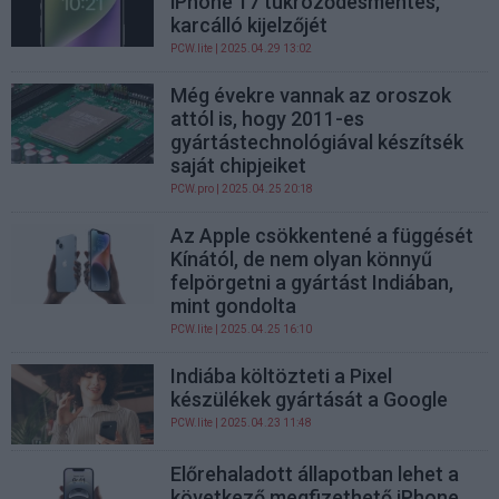
iPhone 17 tükröződésmentes,
karcálló kijelzőjét
PCW.lite
| 2025.04.29 13:02
Még évekre vannak az oroszok
attól is, hogy 2011-es
gyártástechnológiával készítsék
saját chipjeiket
PCW.pro
| 2025.04.25 20:18
Az Apple csökkentené a függését
Kínától, de nem olyan könnyű
felpörgetni a gyártást Indiában,
mint gondolta
PCW.lite
| 2025.04.25 16:10
Indiába költözteti a Pixel
készülékek gyártását a Google
PCW.lite
| 2025.04.23 11:48
Előrehaladott állapotban lehet a
következő megfizethető iPhone