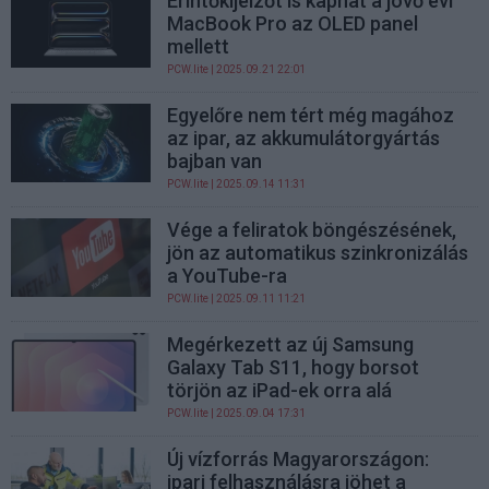
Érintőkijelzőt is kaphat a jövő évi
MacBook Pro az OLED panel
mellett
PCW.lite
| 2025.09.21 22:01
Egyelőre nem tért még magához
az ipar, az akkumulátorgyártás
bajban van
PCW.lite
| 2025.09.14 11:31
Vége a feliratok böngészésének,
jön az automatikus szinkronizálás
a YouTube-ra
PCW.lite
| 2025.09.11 11:21
Megérkezett az új Samsung
Galaxy Tab S11, hogy borsot
törjön az iPad-ek orra alá
PCW.lite
| 2025.09.04 17:31
Új vízforrás Magyarországon:
ipari felhasználásra jöhet a