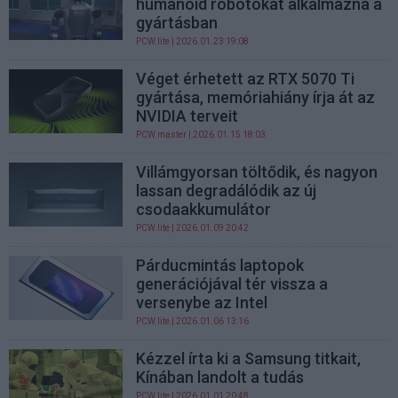
humanoid robotokat alkalmazna a
gyártásban
PCW.lite
| 2026.01.23 19:08
Véget érhetett az RTX 5070 Ti
gyártása, memóriahiány írja át az
NVIDIA terveit
PCW.master
| 2026.01.15 18:03
Villámgyorsan töltődik, és nagyon
lassan degradálódik az új
csodaakkumulátor
PCW.lite
| 2026.01.09 20:42
Párducmintás laptopok
generációjával tér vissza a
versenybe az Intel
PCW.lite
| 2026.01.06 13:16
Kézzel írta ki a Samsung titkait,
Kínában landolt a tudás
PCW.lite
| 2026.01.01 20:48