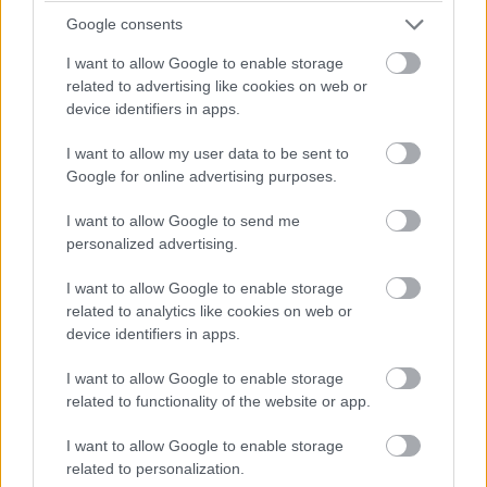
húzhatja
Google consents
PCW.lite
| 2025.12.13 18:33
I want to allow Google to enable storage
Ismét felpörgetheti a Microsoft
related to advertising like cookies on web or
az Xbox-gyártást
device identifiers in apps.
PCW.master
| 2025.12.06 07:25
I want to allow my user data to be sent to
Google for online advertising purposes.
Úgy szállt el a RAM ára, hogy már
ki sem írják sok helyen, meg kell
I want to allow Google to send me
kérdezni az aktuális árat
personalized advertising.
PCW.lite
| 2025.12.01 10:15
I want to allow Google to enable storage
30 év után eredeti színében és
related to analytics like cookies on web or
formájában tér vissza a
device identifiers in apps.
Commodore 64
PCW.master
| 2025.11.28 19:53
I want to allow Google to enable storage
related to functionality of the website or app.
Hivatalos: a Valve leállította az
Index VR headset gyártását
I want to allow Google to enable storage
PCW.master
| 2025.11.13 10:27
related to personalization.