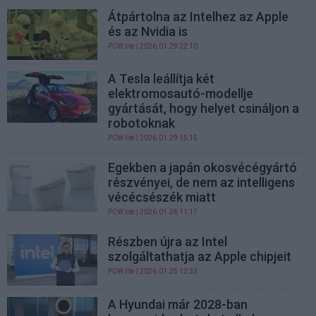
Átpártolna az Intelhez az Apple
és az Nvidia is
PCW.lite
| 2026.01.29 22:10
A Tesla leállítja két
elektromosautó-modellje
gyártását, hogy helyet csináljon a
robotoknak
PCW.lite
| 2026.01.29 15:15
Egekben a japán okosvécégyártó
részvényei, de nem az intelligens
vécécsészék miatt
PCW.lite
| 2026.01.26 11:17
Részben újra az Intel
szolgáltathatja az Apple chipjeit
PCW.lite
| 2026.01.25 12:33
A Hyundai már 2028-ban