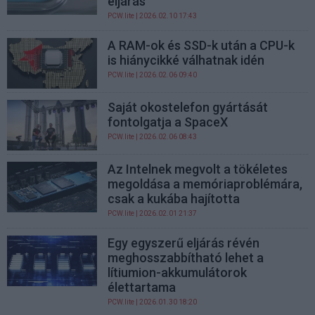
eljárás
PCW.lite
| 2026.02.10 17:43
A RAM-ok és SSD-k után a CPU-k
is hiánycikké válhatnak idén
PCW.lite
| 2026.02.06 09:40
Saját okostelefon gyártását
fontolgatja a SpaceX
PCW.lite
| 2026.02.06 08:43
Az Intelnek megvolt a tökéletes
megoldása a memóriaproblémára,
csak a kukába hajította
PCW.lite
| 2026.02.01 21:37
Egy egyszerű eljárás révén
meghosszabbítható lehet a
lítiumion-akkumulátorok
élettartama
PCW.lite
| 2026.01.30 18:20