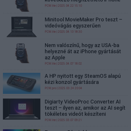
PCW.lite
| 2025.04.22 15:10
Minitool MovieMaker Pro teszt –
videóvágás egyszerűen
PCW.lite
| 2025.04.13 18:30
Nem valószínű, hogy az USA-ba
helyezné át az iPhone gyártását
az Apple
PCW.lite
| 2025.04.07 18:02
A HP nyitott egy SteamOS alapú
kézi konzol gyártására
PCW.pro
| 2025.03.24 20:04
Digiarty VideoProc Converter AI
teszt – ilyen az, amikor az AI segít
tökéletes videót készíteni
PCW.lite
| 2025.03.07 09:21