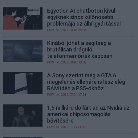
Egyetlen AI chatboton kívül
egyiknek sincs különösebb
problémája az álhírgyártással
PCW.lite
| 2026.08.04 15:58
Kínából jöhet a segítség a
brutálisan dráguló
telefonmemóriák kapcsán
PCW.lite
| 2026.08.03 18:08
A Sony szerint még a GTA 6
megjelenés ellenére is lesz elég
RAM idén a PS5-ökhöz
PCW.lite
| 2026.07.31 17:44
1,5 milliárd dollárt ad az Nvidia az
amerikai chipcsomagolás
bővítésére
PCW.lite
| 2026.07.27 06:15