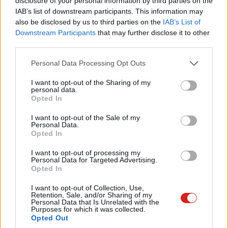
disclosure of your personal information by third parties on the
IAB’s list of downstream participants. This information may
A RAM mellett a gyártáshoz
also be disclosed by us to third parties on the
IAB’s List of
szükséges berendezések is
Downstream Participants
that may further disclose it to other
jelentős drágulásnak indulhatnak
third parties.
PCW.lite
| 2025.12.21 11:02
Please note that this website/app uses one or more Google
Personal Data Processing Opt Outs
Kína titokban hatalmasat lépett
services and may gather and store information including but
előre a chipgyártásban
not limited to your visit or usage behaviour. You may click to
I want to opt-out of the Sharing of my
personal data.
grant or deny consent to Google and its third-party tags to
PCW.lite
| 2025.12.20 09:33
Opted In
use your data for below specified purposes in below Google
consent section.
Leáll a villany-F-150 gyártása,
I want to opt-out of the Sale of my
Personal Data.
máshová összpontosul a Ford
Opted In
energiája
PCW.lite
| 2025.12.18 09:14
I want to opt-out of processing my
Personal Data for Targeted Advertising.
Opted In
Így készül el 30 másodperc alatt
egy csúcsmobil
I want to opt-out of Collection, Use,
PCW.lite
| 2025.12.16 09:27
Retention, Sale, and/or Sharing of my
Personal Data that Is Unrelated with the
Purposes for which it was collected.
A Samsung búcsút int a SATA
Opted Out
SSD-knek, az árakat is magával