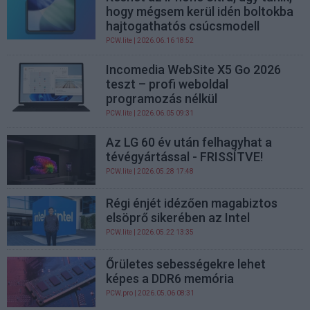
hogy mégsem kerül idén boltokba
hajtogathatós csúcsmodell
PCW.lite
| 2026.06.16 18:52
Incomedia WebSite X5 Go 2026
teszt – profi weboldal
programozás nélkül
PCW.lite
| 2026.06.05 09:31
Az LG 60 év után felhagyhat a
tévégyártással - FRISSÍTVE!
PCW.lite
| 2026.05.28 17:48
Régi énjét idézően magabiztos
elsöprő sikerében az Intel
PCW.lite
| 2026.05.22 13:35
Őrületes sebességekre lehet
képes a DDR6 memória
PCW.pro
| 2026.05.06 08:31