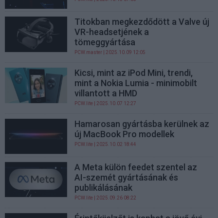
Titokban megkezdődött a Valve új
VR-headsetjének a
tömeggyártása
PCW.master
| 2025.10.09 12:05
Kicsi, mint az iPod Mini, trendi,
mint a Nokia Lumia - minimobilt
villantott a HMD
PCW.lite
| 2025.10.07 12:27
Hamarosan gyártásba kerülnek az
új MacBook Pro modellek
PCW.lite
| 2025.10.02 18:44
A Meta külön feedet szentel az
AI-szemét gyártásának és
publikálásának
PCW.lite
| 2025.09.26 08:22