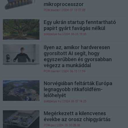
mikroprocesszor
PCW.master
| 2024.07.13 07:03
Egy ukrán startup fenntartható
papírt gyárt favágás nélkül
zoldpalya.hu
| 2024.06.25 19:35
Ilyen az, amikor hardveresen
gyorsított AI segít, hogy
egyszerűbben és gyorsabban
végezz a munkáddal
PCW.master
| 2024.06.15 11:59
Norvégiában feltárták Európa
legnagyobb ritkaföldfém-
lelőhelyét
zoldpalya.hu
| 2024.06.07 14:25
Megérkezett a kilencvenes
évekbe az orosz chipgyártás
PCW.pro
| 2024.05.30 09:05