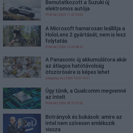
Bemutatkozott a Suzuki új
elektromos autója
PCW.lite
| 2024.11.07 20:44
A Microsoft hamarosan leállítja a
HoloLens 2 gyártását, nem is lesz
folytatás
PCW.lite
| 2024.10.03 08:33
A Panasonic új akkumulátora akár
az átlagos hatótávolság
ötszörösére is képes lehet
zoldpalya.hu
| 2024.10.01 14:51
Úgy tűnik, a Qualcomm megvenné
az Intelt
PCW.lite
| 2024.09.22 07:02
Botrányok és bukások: amire az
Intel nem szívesen emlékszik
vissza