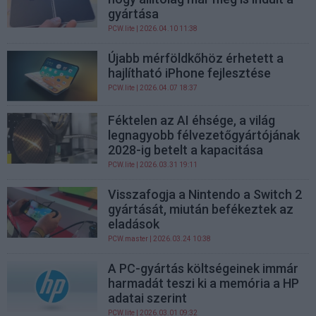
gyártása
PCW.lite
| 2026.04.10 11:38
Újabb mérföldkőhöz érhetett a
hajlítható iPhone fejlesztése
PCW.lite
| 2026.04.07 18:37
Féktelen az AI éhsége, a világ
legnagyobb félvezetőgyártójának
2028-ig betelt a kapacitása
PCW.lite
| 2026.03.31 19:11
Visszafogja a Nintendo a Switch 2
gyártását, miután befékeztek az
eladások
PCW.master
| 2026.03.24 10:38
A PC-gyártás költségeinek immár
harmadát teszi ki a memória a HP
adatai szerint
PCW.lite
| 2026.03.01 09:32