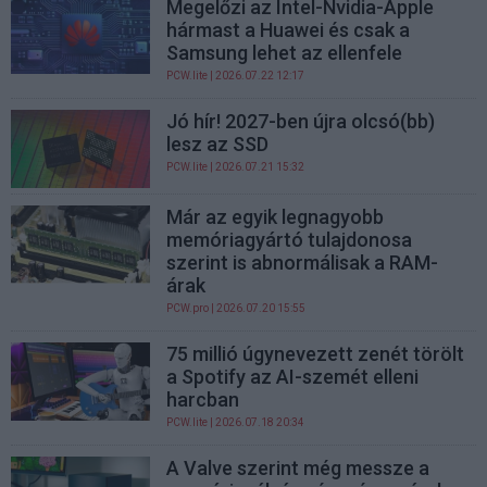
Megelőzi az Intel-Nvidia-Apple
hármast a Huawei és csak a
Samsung lehet az ellenfele
PCW.lite
| 2026.07.22 12:17
Jó hír! 2027-ben újra olcsó(bb)
lesz az SSD
PCW.lite
| 2026.07.21 15:32
Már az egyik legnagyobb
memóriagyártó tulajdonosa
szerint is abnormálisak a RAM-
árak
PCW.pro
| 2026.07.20 15:55
75 millió úgynevezett zenét törölt
a Spotify az AI-szemét elleni
harcban
PCW.lite
| 2026.07.18 20:34
A Valve szerint még messze a