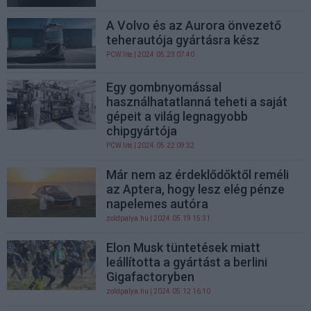
A Volvo és az Aurora önvezető
teherautója gyártásra kész
PCW.lite
| 2024.05.23 07:40
Egy gombnyomással
használhatatlanná teheti a saját
gépeit a világ legnagyobb
chipgyártója
PCW.lite
| 2024.05.22 09:32
Már nem az érdeklődőktől reméli
az Aptera, hogy lesz elég pénze
napelemes autóra
zoldpalya.hu
| 2024.05.19 15:31
Elon Musk tüntetések miatt
leállította a gyártást a berlini
Gigafactoryben
zoldpalya.hu
| 2024.05.12 16:10