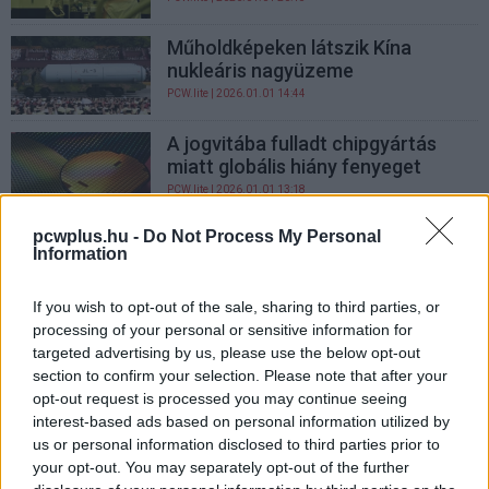
Műholdképeken látszik Kína
nukleáris nagyüzeme
PCW.lite
| 2026.01.01 14:44
A jogvitába fulladt chipgyártás
miatt globális hiány fenyeget
PCW.lite
| 2026.01.01 13:18
pcwplus.hu -
Do Not Process My Personal
Memóriaéhség bénítja a PC-
Information
piacot, halasztások jöhetnek
PCW.lite
| 2025.12.28 21:16
If you wish to opt-out of the sale, sharing to third parties, or
processing of your personal or sensitive information for
Texasban készülhet az iPhone 18
targeted advertising by us, please use the below opt-out
kamerája
section to confirm your selection. Please note that after your
PCW.lite
| 2025.12.28 10:45
opt-out request is processed you may continue seeing
interest-based ads based on personal information utilized by
Nem, az Asus nem száll be a
us or personal information disclosed to third parties prior to
memóriagyártásba
your opt-out. You may separately opt-out of the further
PCW.lite
| 2025.12.27 17:02