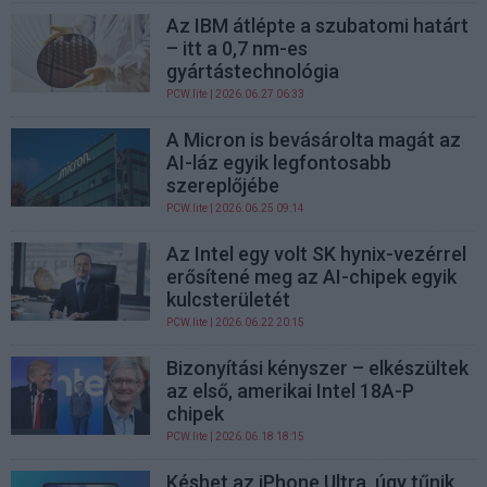
Az IBM átlépte a szubatomi határt
– itt a 0,7 nm-es
gyártástechnológia
PCW.lite
| 2026.06.27 06:33
A Micron is bevásárolta magát az
AI-láz egyik legfontosabb
szereplőjébe
PCW.lite
| 2026.06.25 09:14
Az Intel egy volt SK hynix-vezérrel
erősítené meg az AI-chipek egyik
kulcsterületét
PCW.lite
| 2026.06.22 20:15
Bizonyítási kényszer – elkészültek
az első, amerikai Intel 18A-P
chipek
PCW.lite
| 2026.06.18 18:15
Késhet az iPhone Ultra, úgy tűnik,