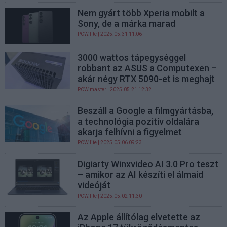
Nem gyárt több Xperia mobilt a
Sony, de a márka marad
PCW.lite
| 2025.05.31 11:06
3000 wattos tápegységgel
robbant az ASUS a Computexen –
akár négy RTX 5090-et is meghajt
PCW.master
| 2025.05.21 12:32
Beszáll a Google a filmgyártásba,
a technológia pozitív oldalára
akarja felhívni a figyelmet
PCW.lite
| 2025.05.06 09:23
Digiarty Winxvideo AI 3.0 Pro teszt
– amikor az AI készíti el álmaid
videóját
PCW.lite
| 2025.05.02 11:30
Az Apple állítólag elvetette az