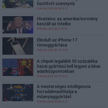
tisztított szennyvíz
PCW.lite
| 2025.08.28 15:12
Hivatalos: az amerikai kormány
beszáll az Intelbe
PCW.lite
| 2025.08.23 07:03
Elindult az iPhone 17
tömeggyártása
PCW.lite
| 2025.08.19 17:36
A chipek legalább 50 százaléka
hazai gyártású kell legyen a kínai
adatközpontokban
PCW.lite
| 2025.08.19 07:33
A mesterséges intelligencia
forradalmasíthatja a
műanyaggyártást
PCW.lite
| 2025.08.08 14:14