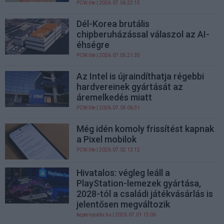
PCW.lite
| 2026.07.06 22:15
Dél-Korea brutális
chipberuházással válaszol az AI-
éhségre
PCW.lite
| 2026.07.05 21:35
Az Intel is újraindíthatja régebbi
hardvereinek gyártását az
áremelkedés miatt
PCW.lite
| 2026.07.05 06:31
Még idén komoly frissítést kapnak
a Pixel mobilok
PCW.lite
| 2026.07.02 12:12
Hivatalos: végleg leáll a
PlayStation-lemezek gyártása,
2028-tól a családi játékvásárlás is
jelentősen megváltozik
kepernyoido.hu
| 2026.07.01 15:06