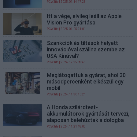
PCW.lite
| 2025.01.14 17:28
Itt a vége, elvileg leáll az Apple
Vision Pro gyártása
PCW.lite
| 2025.01.05 21:01
Szankciók és tiltások helyett
innovációval szállna szembe az
USA Kínával?
PCW.lite
| 2024.12.25 09:45
Meglátogattuk a gyárat, ahol 30
másodpercenként elkészül egy
mobil
PCW.lite
| 2024.11.30 10:21
A Honda szilárdtest-
akkumulátorok gyártását tervezi,
alaposan belehúztak a dologba
PCW.lite
| 2024.11.21 18:05