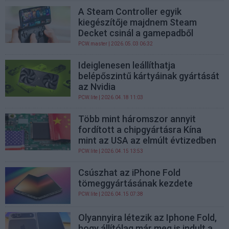
A Steam Controller egyik
kiegészítője majdnem Steam
Decket csinál a gamepadből
PCW.master
| 2026.05.03 06:32
Ideiglenesen leállíthatja
belépőszintű kártyáinak gyártását
az Nvidia
PCW.lite
| 2026.04.18 11:03
Több mint háromszor annyit
fordított a chipgyártásra Kína
mint az USA az elmúlt évtizedben
PCW.lite
| 2026.04.15 13:53
Csúszhat az iPhone Fold
tömeggyártásának kezdete
PCW.lite
| 2026.04.15 07:38
Olyannyira létezik az Iphone Fold,
hogy állítólag már meg is indult a