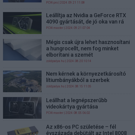
PCW.pro
| 2024.09.21 11:08
Leállítja az Nvidia a GeForce RTX
4090 gyártását, de jó oka van rá
PCW.master
| 2024.09.21 07:04
Mégis csak újra lehet hasznosítani
a hungrocellt, nem fog minket
elborítani a szemét
zoldpalya.hu
| 2024.08.20 10:14
Nem kérnek a környezetkárosító
lítiumbányákból a szerbek
zoldpalya.hu
| 2024.08.15 11:05
Leállhat a legnépszerűbb
videokártya gyártása
PCW.master
| 2024.08.05 06:02
Az x86-os PC születése – fél
évszázada debütált az Intel 8008