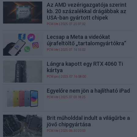
Az AMD vezérigazgatója szerint
kb. 20 százalékkal drágábbak az
USA-ban gyártott chipek
PCW.lite
| 2025.07.25 07:02
Lecsap a Meta a videókat
újrafeltöltő „tartalomgyártókra”
PCW.lite
| 2025.07.16 15:02
Lángra kapott egy RTX 4060 Ti
kártya
PCW.pro
| 2025.07.16 08:00
Egyelőre nem jön a hajlítható iPad
PCW.lite
| 2025.07.03 18:25
Brit műholddal indult a világűrbe a
jövő chipgyártása
PCW.lite
| 2025.06.30 20:03