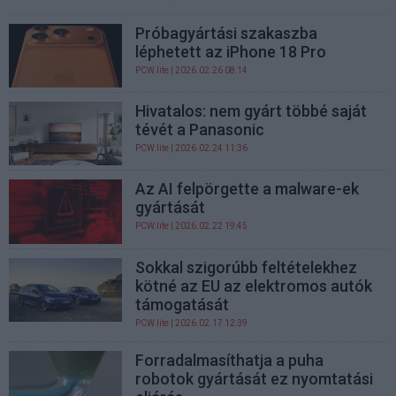
Próbagyártási szakaszba
léphetett az iPhone 18 Pro
PCW.lite
| 2026.02.26 08:14
Hivatalos: nem gyárt többé saját
tévét a Panasonic
PCW.lite
| 2026.02.24 11:36
Az AI felpörgette a malware-ek
gyártását
PCW.lite
| 2026.02.22 19:45
Sokkal szigorúbb feltételekhez
kötné az EU az elektromos autók
támogatását
PCW.lite
| 2026.02.17 12:39
Forradalmasíthatja a puha
robotok gyártását ez nyomtatási