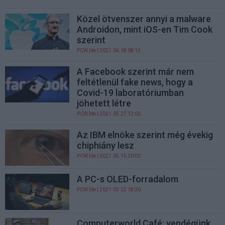
Közel ötvenszer annyi a malware
Androidon, mint iOS-en Tim Cook
szerint
PCW.lite
| 2021.06.18 08:13
A Facebook szerint már nem
feltétlenül fake news, hogy a
Covid-19 laboratóriumban
jöhetett létre
PCW.lite
| 2021.05.27 12:00
Az IBM elnöke szerint még évekig
chiphiány lesz
PCW.lite
| 2021.05.15 20:00
A PC-s OLED-forradalom
PCW.lite
| 2021.03.22 18:30
Computerworld Café: vendégünk