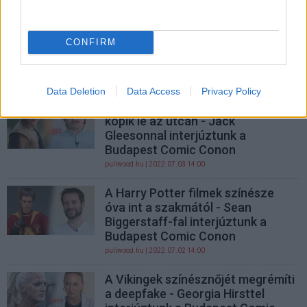
generációja
PR cikk
| 2022.08.08 11:57
CONFIRM
Interjúban beszélt a Starship
balesetéről Elon Musk
PCW.lite
| 2022.07.25 06:50
Data Deletion
Data Access
Privacy Policy
A Trónok harca Joffrey-ját nem
köpik le az utcán - Jack
Gleesonnal interjúztunk a
Budapest Comic Conon
puliwood.hu
| 2022.07.03 14:00
A Harry Potter filmek színésze
óva int a szakmától - Sean
Biggerstaff-fal interjúztunk a
Budapest Comic Conon
puliwood.hu
| 2022.07.02 14:00
A Vikingek színésznőjét megrémíti
a deepfake - Georgia Hirsttel