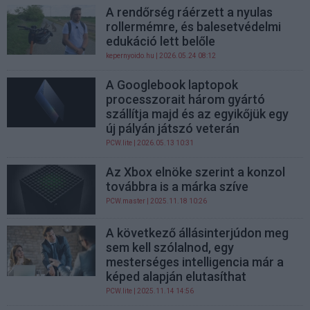
A rendőrség ráérzett a nyulas
rollermémre, és balesetvédelmi
edukáció lett belőle
kepernyoido.hu
| 2026.05.24 08:12
A Googlebook laptopok
processzorait három gyártó
szállítja majd és az egyikőjük egy
új pályán játszó veterán
PCW.lite
| 2026.05.13 10:31
Az Xbox elnöke szerint a konzol
továbbra is a márka szíve
PCW.master
| 2025.11.18 10:26
A következő állásinterjúdon meg
sem kell szólalnod, egy
mesterséges intelligencia már a
képed alapján elutasíthat
PCW.lite
| 2025.11.14 14:56