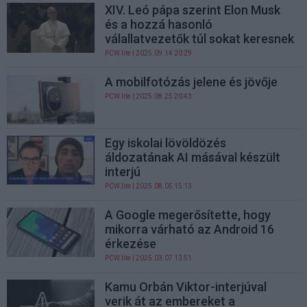
XIV. Leó pápa szerint Elon Musk
és a hozzá hasonló
válallatvezetők túl sokat keresnek
PCW.lite
| 2025.09.14 20:29
A mobilfotózás jelene és jövője
PCW.lite
| 2025.08.25 20:43
Egy iskolai lövöldözés
áldozatának AI másával készült
interjú
PCW.lite
| 2025.08.05 15:13
A Google megerősítette, hogy
mikorra várható az Android 16
érkezése
PCW.lite
| 2025.03.07 13:51
Kamu Orbán Viktor-interjúval
verik át az embereket a