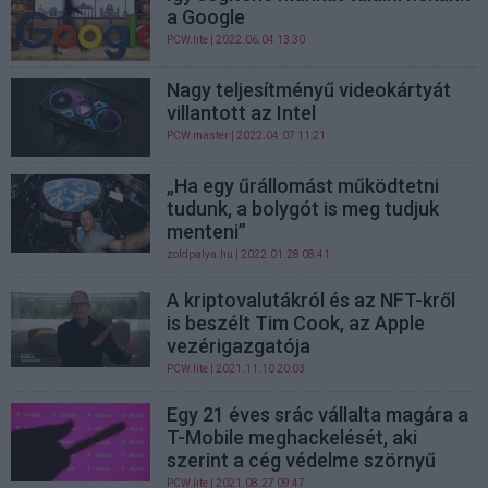
a Google
PCW.lite
| 2022.06.04 13:30
Nagy teljesítményű videokártyát
villantott az Intel
PCW.master
| 2022.04.07 11:21
„Ha egy űrállomást működtetni
tudunk, a bolygót is meg tudjuk
menteni”
zoldpalya.hu
| 2022.01.28 08:41
A kriptovalutákról és az NFT-kről
is beszélt Tim Cook, az Apple
vezérigazgatója
PCW.lite
| 2021.11.10 20:03
Egy 21 éves srác vállalta magára a
T-Mobile meghackelését, aki
szerint a cég védelme szörnyű
PCW.lite
| 2021.08.27 09:47