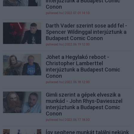
interjúztunk a Budapest Comic
Conon
puliwood.hu
| 2022.07.01 14:10
Darth Vader szerint sose add fel -
Spencer Wildinggal interjúztunk a
Budapest Comic Conon
puliwood.hu
| 2022.06.19 12:00
Jöhet a Hegylakó reboot -
Christopher Lamberttel
interjúztunk a Budapest Comic
Conon
puliwood.hu
| 2022.06.18 12:00
Gimli szerint a gépek elveszik a
munkád - John Rhys-Daviesszel
interjúztunk a Budapest Comic
Conon
puliwood.hu
| 2022.06.17 18:30
Így segítene munkát találni nekünk