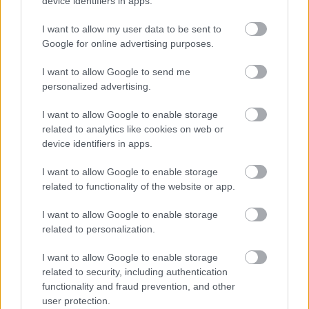
device identifiers in apps.
képes utánozni a Bing
PCW.lite
| 2023.03.06 14:35
I want to allow my user data to be sent to
Google for online advertising purposes.
Eddig hallani sem akart az
adakozásról, most majdnem
I want to allow Google to send me
minden pénzét elajándékozná
personalized advertising.
Jeff Bezos
PCW.lite
| 2022.11.14 21:30
I want to allow Google to enable storage
related to analytics like cookies on web or
Bukásra áll a metaverzum, de
device identifiers in apps.
Mark Zuckerberget nem érdeklik a
károgók
I want to allow Google to enable storage
PCW.lite
| 2022.10.14 15:16
related to functionality of the website or app.
Mark Zuckerbeg elárulta, hogy
I want to allow Google to enable storage
mikor láthatjuk a Meta új VR-
related to personalization.
headsetét
PCW.lite
| 2022.08.26 19:12
I want to allow Google to enable storage
related to security, including authentication
Elegáns és praktikus: megérkezett
functionality and fraud prevention, and other
a Huawei notebookok új
user protection.