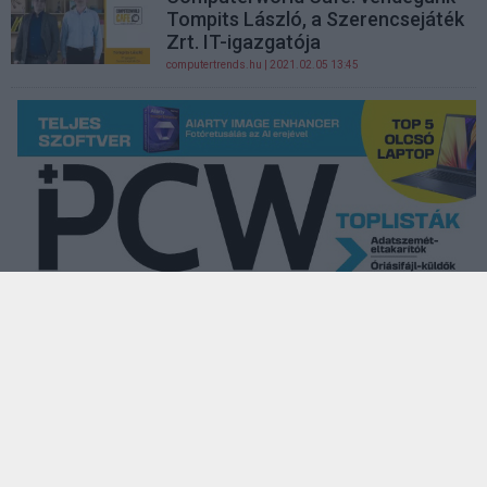
Tompits László, a Szerencsejáték
Zrt. IT-igazgatója
computertrends.hu
| 2021.02.05 13:45