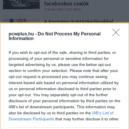
facebookos csalók
PCW.lite
| 2024.10.01 08:06
A kormány új intézkedésekkel
kedvezne a napelemeseknek
pcwplus.hu -
Do Not Process My Personal
zoldpalya.hu
| 2024.04.12 20:20
Information
Drogozós kérdés miatt tilthatott
If you wish to opt-out of the sale, sharing to third parties, or
le egy vele készült interjút Elon
processing of your personal or sensitive information for
Musk
targeted advertising by us, please use the below opt-out
PCW.lite
| 2024.03.15 06:03
section to confirm your selection. Please note that after your
opt-out request is processed you may continue seeing
Donald Trump továbbra sem
interest-based ads based on personal information utilized by
nagyon hisz az elektromos
us or personal information disclosed to third parties prior to
autózásban
your opt-out. You may separately opt-out of the further
zoldpalya.hu
| 2024.03.13 17:37
disclosure of your personal information by third parties on the
IAB’s list of downstream participants. This information may
Tényleg a hajlítható AI mobiloké a
also be disclosed by us to third parties on the
IAB’s List of
jövő?
Downstream Participants
that may further disclose it to other
PCW.lite
| 2024.02.05 19:32
third parties.