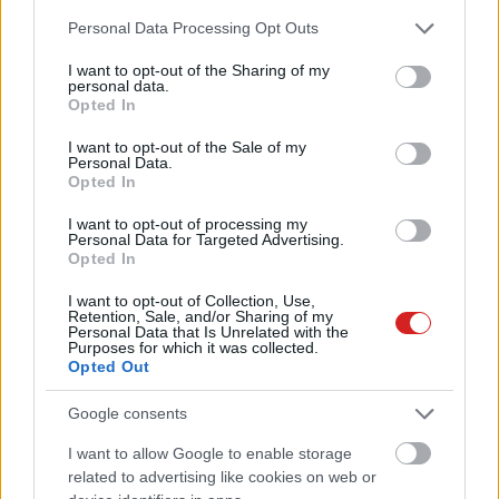
Nagy dobásra készül az Intel:
Please note that this website/app uses one or more Google
Personal Data Processing Opt Outs
bevetés előtt az új ARC
services and may gather and store information including but
videokártyák
not limited to your visit or usage behaviour. You may click to
I want to opt-out of the Sharing of my
personal data.
PCW.pro
| 2024.01.14 20:13
grant or deny consent to Google and its third-party tags to
Opted In
use your data for below specified purposes in below Google
Az Nvidia vezére Jackie Channek
consent section.
I want to opt-out of the Sale of my
adná a róla forgatott életrajzi film
Personal Data.
főszerepét
Opted In
PCW.lite
| 2023.11.08 10:31
I want to opt-out of processing my
Personal Data for Targeted Advertising.
MI-generált Schumacher-interjú
Opted In
miatt mehet bíróságra egy
bulvárlap
I want to opt-out of Collection, Use,
Retention, Sale, and/or Sharing of my
PCW.lite
| 2023.04.21 09:27
Personal Data that Is Unrelated with the
Purposes for which it was collected.
Szegény Elon Musknak annyit kell
Opted Out
dolgoznia, hogy néha a Twitter
könyvtárában alszik
Google consents
PCW.lite
| 2023.04.13 14:18
I want to allow Google to enable storage
related to advertising like cookies on web or
Ha szeretnénk, egy celebet is