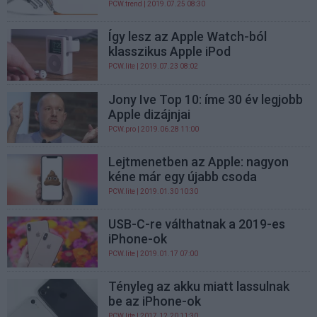
PCW.trend
| 2019.07.25 08:30
Így lesz az Apple Watch-ból
klasszikus Apple iPod
PCW.lite
| 2019.07.23 08:02
Jony Ive Top 10: íme 30 év legjobb
Apple dizájnjai
PCW.pro
| 2019.06.28 11:00
Lejtmenetben az Apple: nagyon
kéne már egy újabb csoda
PCW.lite
| 2019.01.30 10:30
USB-C-re válthatnak a 2019-es
iPhone-ok
PCW.lite
| 2019.01.17 07:00
Tényleg az akku miatt lassulnak
be az iPhone-ok
PCW.lite
| 2017.12.20 11:30