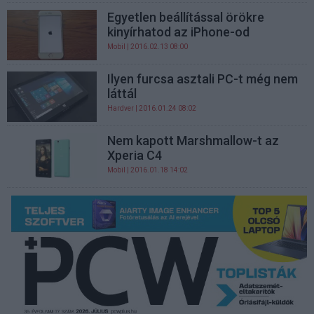
Egyetlen beállítással örökre
kinyírhatod az iPhone-od
Mobil
| 2016.02.13 08:00
Ilyen furcsa asztali PC-t még nem
láttál
Hardver
| 2016.01.24 08:02
Nem kapott Marshmallow-t az
Xperia C4
Mobil
| 2016.01.18 14:02