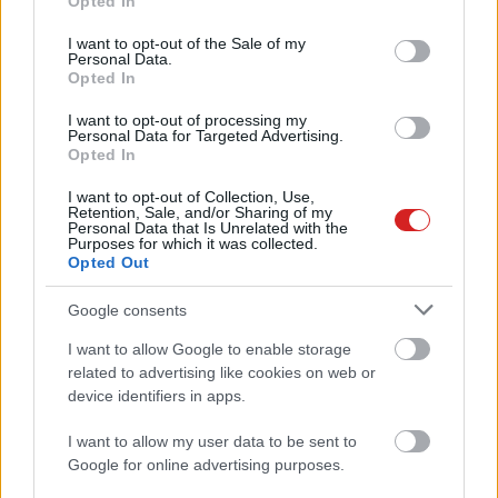
Opted In
use your data for below specified purposes in below Google
consent section.
Egy inteles vezető véletlenül
I want to opt-out of the Sale of my
Personal Data.
kiposztolta a Thunderbolt 5
Opted In
technikai részleteit
PCW.lite
| 2021.08.02 08:31
I want to opt-out of processing my
Personal Data for Targeted Advertising.
Opted In
Új iPod touch érkezik ősszel?
PCW.lite
| 2021.05.24 07:58
I want to opt-out of Collection, Use,
Retention, Sale, and/or Sharing of my
Personal Data that Is Unrelated with the
Purposes for which it was collected.
Feltekerhető kijelzős mobilon
Opted Out
dolgozik a Samsung
PCW.lite
| 2021.05.21 17:08
Google consents
I want to allow Google to enable storage
Tényleg lehet egy 17 éves iPodra
related to advertising like cookies on web or
Spotify-t varázsolni?
device identifiers in apps.
PCW.lite
| 2021.01.30 18:00
I want to allow my user data to be sent to
Egy iPod-dokkolós Mac minit is
Google for online advertising purposes.
csinált egyszer az Apple