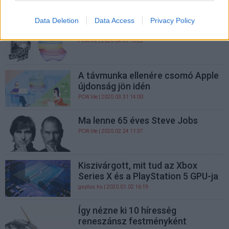
PCW.trend
| 2020.05.01 18:35
Data Deletion
Data Access
Privacy Policy
Boldog 44. születésnapot, Apple!
PCW.lite
| 2020.04.01 10:22
A távmunka ellenére csomó Apple
újdonság jön idén
PCW.lite
| 2020.03.31 14:00
Ma lenne 65 éves Steve Jobs
PCW.lite
| 2020.02.24 11:37
Kiszivárgott, mit tud az Xbox
Series X és a PlayStation 5 GPU-ja
gsplus.hu
| 2020.01.02 16:19
Így nézne ki 10 híresség
reneszánsz festményként