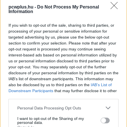
Két hajtogatós készüléket is
pcwplus.hu -
Do Not Process My Personal
Európába hozhat az Oppo
Information
PCW.lite
| 2022.08.15 17:30
If you wish to opt-out of the sale, sharing to third parties, or
Véget ér egy korszak, nem készül
processing of your personal or sensitive information for
több iPod
targeted advertising by us, please use the below opt-out
PCW.lite
| 2022.05.11 06:56
section to confirm your selection. Please note that after your
opt-out request is processed you may continue seeing
Előkerült az iPhone korai
interest-based ads based on personal information utilized by
prototípusa, ami még félig iPod
us or personal information disclosed to third parties prior to
volt
your opt-out. You may separately opt-out of the further
PCW.lite
| 2022.05.10 14:01
disclosure of your personal information by third parties on the
IAB’s list of downstream participants. This information may
Ennyit fejlődtek a szoftverek és
also be disclosed by us to third parties on the
IAB’s List of
hardverek az elmúlt 30 évben
Downstream Participants
that may further disclose it to other
PCW.pro
| 2022.03.15 13:05
third parties.
Please note that this website/app uses one or more Google
Egy nő ellopott több mint
Personal Data Processing Opt Outs
services and may gather and store information including but
háromezer, jótékony célra szánt
not limited to your visit or usage behaviour. You may click to
I want to opt-out of the Sharing of my
iPodot
personal data.
grant or deny consent to Google and its third-party tags to
PCW.lite
| 2022.01.14 17:38