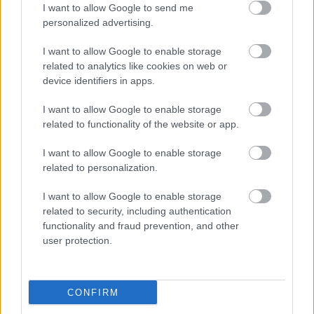
PCW.lite
| 2020.08.24 18:30
I want to allow Google to send me
personalized advertising.
Titkos iPodot fejlesztett az
amerikai kormánynak az Apple
I want to allow Google to enable storage
PCW.lite
| 2020.08.18 14:32
related to analytics like cookies on web or
device identifiers in apps.
Fizetős szolgáltatáson
gondolkodik a Twitter
I want to allow Google to enable storage
related to functionality of the website or app.
computertrends.hu
| 2020.07.25 10:01
I want to allow Google to enable storage
Mobil processzorok csatája: hogy
related to personalization.
teljesít gamer laptopokban az
Intel és az AMD?
I want to allow Google to enable storage
Hardver
| 2020.07.04 08:01
related to security, including authentication
functionality and fraud prevention, and other
Az EU havi álhír-riportra kéri a
user protection.
webes nagyágyúkat
PCW.lite
| 2020.06.11 12:16
Élő adásban felejtett el nadrágot
CONFIRM
húzni a távmunkás riporter