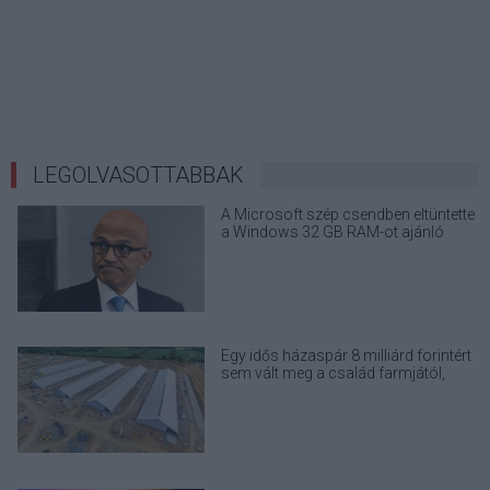
LEGOLVASOTTABBAK
A Microsoft szép csendben eltüntette
a Windows 32 GB RAM-ot ajánló
útmutatóját
Egy idős házaspár 8 milliárd forintért
sem vált meg a család farmjától,
hogy egy AI cég adatközpontot
építhessen a helyére