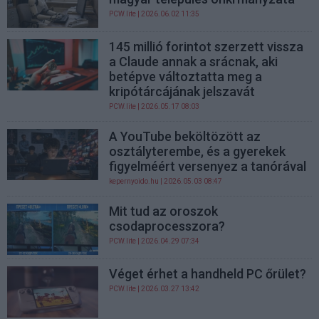
PCW.lite
| 2026.06.02 11:35
145 millió forintot szerzett vissza
a Claude annak a srácnak, aki
betépve változtatta meg a
kripótárcájának jelszavát
PCW.lite
| 2026.05.17 08:03
A YouTube beköltözött az
osztályterembe, és a gyerekek
figyelméért versenyez a tanórával
kepernyoido.hu
| 2026.05.03 08:47
Mit tud az oroszok
csodaprocesszora?
PCW.lite
| 2026.04.29 07:34
Véget érhet a handheld PC őrület?
PCW.lite
| 2026.03.27 13:42