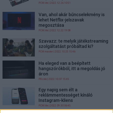
PCW.lite
| 2022.12.26 10:51
Van, ahol akár bűncselekmény is
lehet Netflix-jelszavak
megosztása
PCW.lite
| 2022.12.22 19:08
Szavazz: te melyik játékstreaming
szolgáltatást próbáltad ki?
PCW.master
| 2022.10.25 15:46
Ha eleged van a beépített
hangszórókból, itt a megoldás jó
áron
PR cikk
| 2022.10.07 15:45
Egy napig sem élt a
reklámmentességet kínáló
Instagram-kliens
PCW.lite
| 2022.09.30 06:45