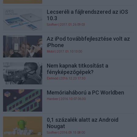
Lecseréli a fájlrendszered az iOS
10.3
Szoftver
| 2017.01.26 09:03
Az iPod továbbfejlesztése volt az
iPhone
Mobil
| 2017.01.10 13:00
Nem kapnak titkosítást a
fényképezőgépek?
Életmód
| 2016.12.23 17:30
Memóriaháború a PC Worldben
Hardver
| 2016.10.07 06:30
0,1 százalék alatt az Android
Nougat
Szoftver
| 2016.09.15 08:00