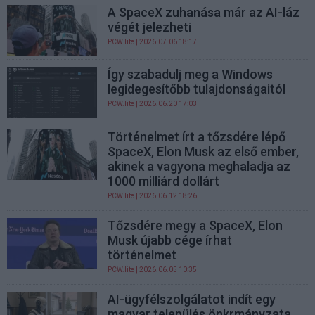
A SpaceX zuhanása már az AI-láz
végét jelezheti
PCW.lite
| 2026.07.06 18:17
Így szabadulj meg a Windows
legidegesítőbb tulajdonságaitól
PCW.lite
| 2026.06.20 17:03
Történelmet írt a tőzsdére lépő
SpaceX, Elon Musk az első ember,
akinek a vagyona meghaladja az
1000 milliárd dollárt
PCW.lite
| 2026.06.12 18:26
Tőzsdére megy a SpaceX, Elon
Musk újabb cége írhat
történelmet
PCW.lite
| 2026.06.05 10:35
AI-ügyfélszolgálatot indít egy
magyar település önkrmányzata