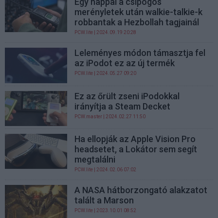
Egy nappal a csipogós
merényletek után walkie-talkie-k
robbantak a Hezbollah tagjainál
PCW.lite
| 2024.09.19 20:28
Leleményes módon támasztja fel
az iPodot ez az új termék
PCW.lite
| 2024.05.27 09:20
Ez az őrült zseni iPodokkal
irányítja a Steam Decket
PCW.master
| 2024.02.27 11:50
Ha ellopják az Apple Vision Pro
headsetet, a Lokátor sem segít
megtalálni
PCW.lite
| 2024.02.06 07:02
A NASA hátborzongató alakzatot
talált a Marson
PCW.lite
| 2023.10.01 08:52