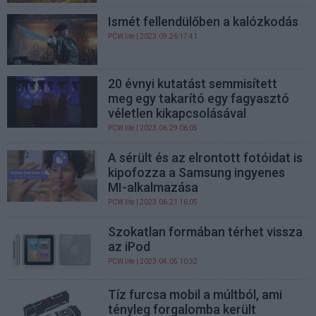
Ismét fellendülőben a kalózkodás
PCW.lite
| 2023.09.26 17:41
20 évnyi kutatást semmisített
meg egy takarító egy fagyasztó
véletlen kikapcsolásával
PCW.lite
| 2023.06.29 06:05
A sérült és az elrontott fotóidat is
kipofozza a Samsung ingyenes
MI-alkalmazása
PCW.lite
| 2023.06.21 16:05
Szokatlan formában térhet vissza
az iPod
PCW.lite
| 2023.04.05 10:32
Tíz furcsa mobil a múltból, ami
tényleg forgalomba került