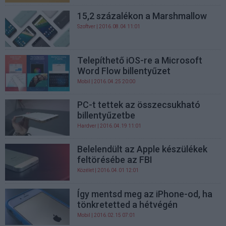
15,2 százalékon a Marshmallow
Szoftver
| 2016.08.04 11:01
Telepíthető iOS-re a Microsoft
Word Flow billentyűzet
Mobil
| 2016.04.25 20:00
PC-t tettek az összecsukható
billentyűzetbe
Hardver
| 2016.04.19 11:01
Belelendült az Apple készülékek
feltörésébe az FBI
Közélet
| 2016.04.01 12:01
Így mentsd meg az iPhone-od, ha
tönkretetted a hétvégén
Mobil
| 2016.02.15 07:01