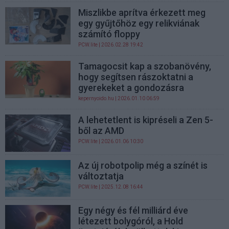
Miszlikbe aprítva érkezett meg
egy gyűjtőhöz egy relikviának
számító floppy
PCW.lite
| 2026.02.28 19:42
Tamagocsit kap a szobanövény,
hogy segítsen rászoktatni a
gyerekeket a gondozásra
kepernyoido.hu
| 2026.01.10 06:59
A lehetetlent is kipréseli a Zen 5-
ből az AMD
PCW.lite
| 2026.01.06 10:30
Az új robotpolip még a színét is
változtatja
PCW.lite
| 2025.12.08 16:44
Egy négy és fél milliárd éve
létezett bolygóról, a Hold