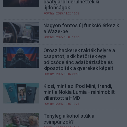
ösatyjáról derülhettek ki
újdonságok
PCW.lite
| 2025.11.25 16:32
Nagyon fontos új funkció érkezik
a Waze-be
PCW.lite
| 2025.10.08 11:36
Orosz hackerek rakták helyre a
csapatot, akik betörtek egy
bölcsődelánc adatbázisába és
kiposztolták a gyerekek képeit
PCW.lite
| 2025.10.07 21:55
Kicsi, mint az iPod Mini, trendi,
mint a Nokia Lumia - minimobilt
villantott a HMD
PCW.lite
| 2025.10.07 12:27
Tényleg alkoholisták a
csimpánzok?