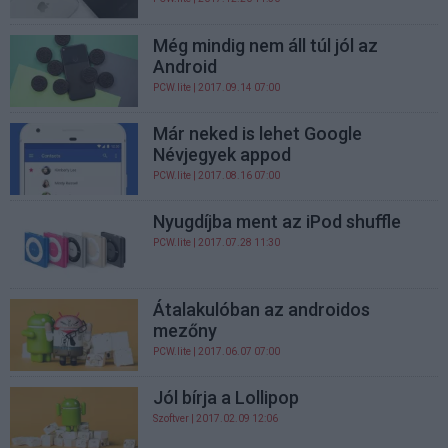
Még mindig nem áll túl jól az
Android
PCW.lite
| 2017.09.14 07:00
Már neked is lehet Google
Névjegyek appod
PCW.lite
| 2017.08.16 07:00
Nyugdíjba ment az iPod shuffle
PCW.lite
| 2017.07.28 11:30
Átalakulóban az androidos
mezőny
PCW.lite
| 2017.06.07 07:00
Jól bírja a Lollipop
Szoftver
| 2017.02.09 12:06