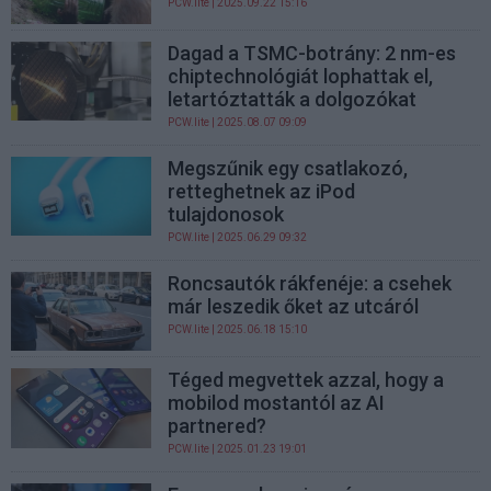
PCW.lite
| 2025.09.22 15:16
Dagad a TSMC-botrány: 2 nm-es
chiptechnológiát lophattak el,
letartóztatták a dolgozókat
PCW.lite
| 2025.08.07 09:09
Megszűnik egy csatlakozó,
retteghetnek az iPod
tulajdonosok
PCW.lite
| 2025.06.29 09:32
Roncsautók rákfenéje: a csehek
már leszedik őket az utcáról
PCW.lite
| 2025.06.18 15:10
Téged megvettek azzal, hogy a
mobilod mostantól az AI
partnered?
PCW.lite
| 2025.01.23 19:01