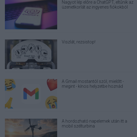
Nagyot lép előre a ChatGPT, eltűnik az
üzenetkorlát az ingyenes fiókokból
Viszlát, rezsistop!
A Gmail mostantól szól, mielőtt -
megint - kínos helyzetbe hoznád
magad
A hordozható napelemek után itt a
mobil szélturbina