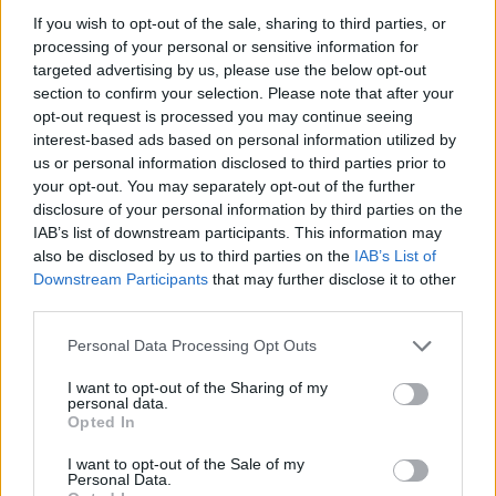
PCW.lite
| 2023.07.21 12:22
If you wish to opt-out of the sale, sharing to third parties, or
processing of your personal or sensitive information for
Az AirTag buktatta le a
targeted advertising by us, please use the below opt-out
légitársaságot, hogy
section to confirm your selection. Please note that after your
elajándékozta egy házaspár
opt-out request is processed you may continue seeing
csomagját
interest-based ads based on personal information utilized by
PCW.lite
| 2023.02.08 06:04
us or personal information disclosed to third parties prior to
your opt-out. You may separately opt-out of the further
Az AirTag követő megmutatta,
disclosure of your personal information by third parties on the
ahogy egy elveszett pénztárca
IAB’s list of downstream participants. This information may
berepülte Amerikát
also be disclosed by us to third parties on the
IAB’s List of
PCW.lite
| 2023.02.01 20:34
Downstream Participants
that may further disclose it to other
third parties.
A Lufthansa betiltotta az AirTag-
követőket a járatain... vagy nem
Please note that this website/app uses one or more Google
Personal Data Processing Opt Outs
PCW.lite
| 2022.10.11 14:01
services and may gather and store information including but
not limited to your visit or usage behaviour. You may click to
I want to opt-out of the Sharing of my
personal data.
Fekvőhelyekkel kényezteti a
grant or deny consent to Google and its third-party tags to
Opted In
turistaosztály utasait egy
use your data for below specified purposes in below Google
légitársaság
consent section.
I want to opt-out of the Sale of my
Personal Data.
PCW.lite
| 2022.06.30 06:45