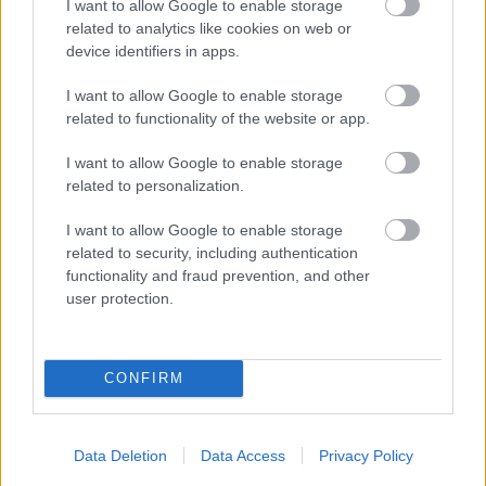
I want to allow Google to enable storage
Mobil
| 2016.09.09 11:02
related to analytics like cookies on web or
device identifiers in apps.
Betilthatják a Galaxy Note 7-et az
amerikai repülőkön
I want to allow Google to enable storage
Mobil
| 2016.09.07 12:01
related to functionality of the website or app.
Megreformálná a repülőjegyek
I want to allow Google to enable storage
vásárlását a Google
related to personalization.
Életmód
| 2014.01.14 10:00
I want to allow Google to enable storage
Online repülőgépalkatrész-bolt
related to security, including authentication
légitársaságoknak
functionality and fraud prevention, and other
user protection.
Közélet
| 2000.10.27 20:30
CONFIRM
Data Deletion
Data Access
Privacy Policy