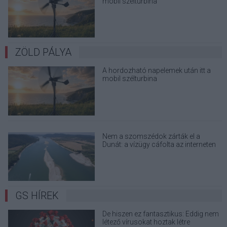
mobil szélturbina
ZÖLD PÁLYA
A hordozható napelemek után itt a
mobil szélturbina
Nem a szomszédok zárták el a
Dunát: a vízügy cáfolta az interneten
terjedő álhíreket
GS HÍREK
De hiszen ez fantasztikus: Eddig nem
létező vírusokat hoztak létre