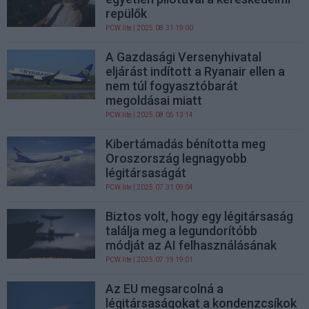
repülők
PCW.lite
| 2025.08.31 19:00
A Gazdasági Versenyhivatal
eljárást indított a Ryanair ellen a
nem túl fogyasztóbarát
megoldásai miatt
PCW.lite
| 2025.08.05 13:14
Kibertámadás bénította meg
Oroszország legnagyobb
légitársaságát
PCW.lite
| 2025.07.31 09:04
Biztos volt, hogy egy légitársaság
találja meg a legundorítóbb
módját az AI felhasználásának
PCW.lite
| 2025.07.19 19:01
Az EU megsarcolná a
légitársaságokat a kondenzcsíkok