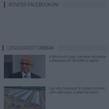
KÖVESS FACEBOOKON!
LEGOLVASOTTABBAK
A Microsoft szép csendben eltüntette
a Windows 32 GB RAM-ot ajánló
útmutatóját
Egy idős házaspár 8 milliárd forintért
sem vált meg a család farmjától,
hogy egy AI cég adatközpontot
építhessen a helyére