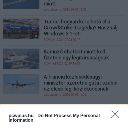
miatt
zoldpalya.hu
| 2024.09.03 18:02
Tudod, hogyan kerülhető el a
CrowdStrike-tragédia? Használj
Windows 3.1-et!
PCW.pro
| 2024.07.22 06:17
Kamuzó chatbot miatt kell
fizetnie egy légitársaságnak
PCW.lite
| 2024.02.19 13:35
A francia közlekedésügyi
miniszter szeretne gátat szabni
az olcsó légi közlekedésnek
zoldpalya.hu
| 2023.09.03 16:32
Ironikus, de most egy bűvész
csomagját tüntette el a
pcwplus.hu -
Do Not Process My Personal
légitársaság, és az AirTag lett a
Information
megmentő