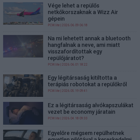
Vége lehet a repülős
netkőkorszaknak a Wizz Air
gépein
PCW.lite
| 2026.06.09 06:18
Na mi lehetett annak a bluetooth
hangfalnak a neve, ami miatt
visszafordítottak egy
repülőjáratot?
PCW.lite
| 2026.06.01 18:22
Egy légitársaság kitiltotta a
terápiás robotokat a repülőkről
PCW.lite
| 2026.05.19 09:41
Ez a légitársaság alvókapszulákat
vezet be economy járatain
PCW.lite
| 2026.04.18 09:33
Egyelőre mégsem repülhetnek
egyetlen pilótával a kereskedelmi