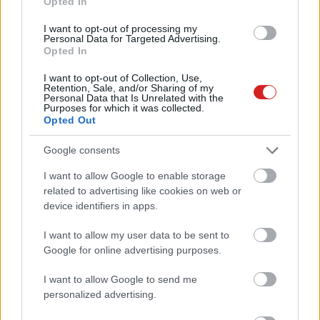
Opted In
Van, ahol tényleg komoly
I want to opt-out of processing my
problémákat okoz az 5G
Personal Data for Targeted Advertising.
bevezetése
Opted In
PCW.pro
| 2021.12.22 07:38
I want to opt-out of Collection, Use,
Retention, Sale, and/or Sharing of my
Saját pilótája perli az egyik
Personal Data that Is Unrelated with the
Purposes for which it was collected.
legnagyobb légitársaságot egy
Opted Out
lenyúlt alkalmazás miatt
PCW.lite
| 2021.07.15 17:04
Google consents
Az Easyjet 9 millió ügyfelétől
I want to allow Google to enable storage
loptak adatokat a hackerek
related to advertising like cookies on web or
PCW.lite
| 2020.05.20 08:59
device identifiers in apps.
Így védekeznek a légitársaságok a
I want to allow my user data to be sent to
túlmelegedő okostelefonok ellen
Google for online advertising purposes.
Mobil
| 2016.10.16 10:02
I want to allow Google to send me
personalized advertising.
Három légitársaság is betiltotta a
Galaxy Note 7-et