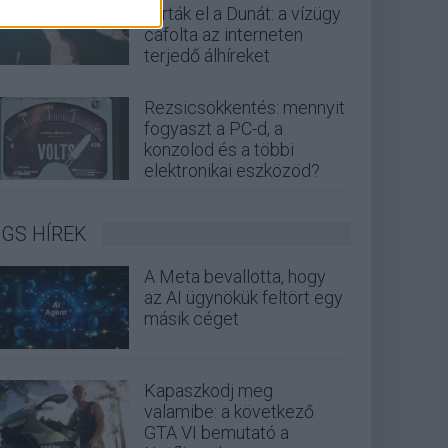
zárták el a Dunát: a vízügy
cáfolta az interneten
terjedő álhíreket
Rezsicsökkentés: mennyit
fogyaszt a PC-d, a
konzolod és a többi
elektronikai eszközöd?
GS HÍREK
A Meta bevallotta, hogy
az AI ügynökük feltört egy
másik céget
Kapaszkodj meg
valamibe: a következő
GTA VI bemutató a