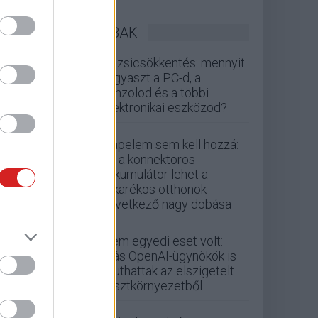
LEGOLVASOTTABBAK
Rezsicsökkentés: mennyit
fogyaszt a PC-d, a
konzolod és a többi
elektronikai eszközöd?
Napelem sem kell hozzá:
ez a konnektoros
akkumulátor lehet a
takarékos otthonok
következő nagy dobása
Nem egyedi eset volt:
más OpenAI-ügynökök is
kijuthattak az elszigetelt
tesztkörnyezetből