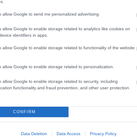
s.
a mobilinternet
to allow Google to send me personalized advertising.
yfél él csak a szolgáltatással.
o allow Google to enable storage related to analytics like cookies on
evice identifiers in apps.
net és e-mail napijeggyel a Pannonnál
0:00
o allow Google to enable storage related to functionality of the website
 egy éves a mobil internet
o allow Google to enable storage related to personalization.
s
 00:00
o allow Google to enable storage related to security, including
cation functionality and fraud prevention, and other user protection.
et külföldről is, megfizethető áron Új
atcsomag a Pannontól
 00:00
CONFIRM
Data Deletion
Data Access
Privacy Policy