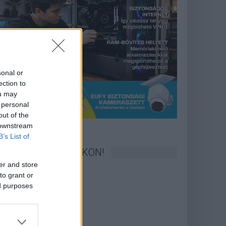
sonal or
ection to
ou may
 personal
out of the
 downstream
B’s List of
KÖVESS FACEBOOKON!
er and store
to grant or
ed purposes