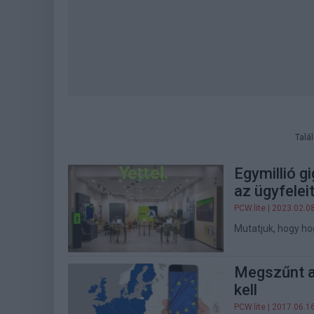
Talá
Egymillió g
az ügyfelei
PCW.lite
| 2023.02.0
Mutatjuk, hogy ho
Megszűnt a
kell
PCW.lite
| 2017.06.1