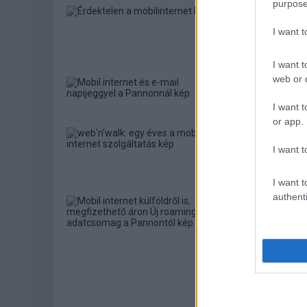
purpose
Érdektelen 
| 2007.10.25 12:47
I want 
Minden huszadik üg
I want t
web or d
Mobil inter
Mobil
| 2007.02.02 0
I want t
or app.
web'n'walk:
I want t
szolgáltatá
Közélet
| 2006.07.06
I want t
authenti
Mobil intern
roaming ad
Közélet
| 2006.01.20