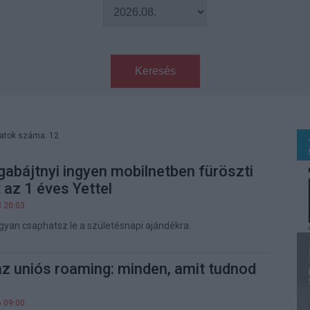
Keresés
latok száma: 12
igabájtnyi ingyen mobilnetben füröszti
t az 1 éves Yettel
8 20:03
gyan csaphatsz le a születésnapi ajándékra.
z uniós roaming: minden, amit tudnod
6 09:00