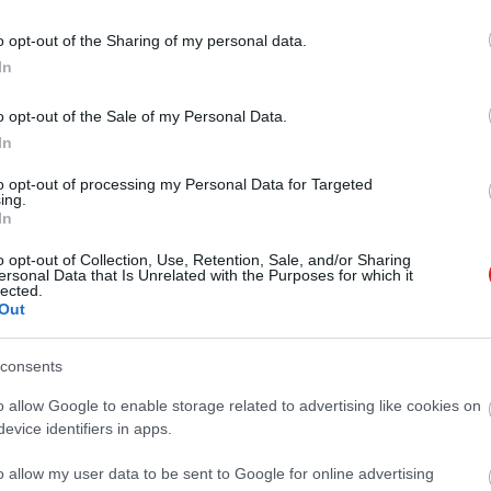
o opt-out of the Sharing of my personal data.
son X10: felemás élmény
In
5.01 07:48
o opt-out of the Sale of my Personal Data.
r, egyedi alkalmazások, remek multimédia.
In
to opt-out of processing my Personal Data for Targeted
ing.
mindenkinek! Air Live Air3G teszt
In
 07:12
o opt-out of Collection, Use, Retention, Sale, and/or Sharing
es hozzáférés megosztása sosem volt még ennyire
ersonal Data that Is Unrelated with the Purposes for which it
lected.
. Ráadásul az Air3G-vel egy buszon vagy autóban is
ndenki számára elérhető netkapcsolatot.
Out
 mini 3G-s HotSpot teszt
consents
8:29
o allow Google to enable storage related to advertising like cookies on
l bárhol kedvünkre oszthatjuk meg mobil internetünket,
evice identifiers in apps.
ektor sem kell hozzá! Tesztlaborunkban a világ első
tja!
o allow my user data to be sent to Google for online advertising