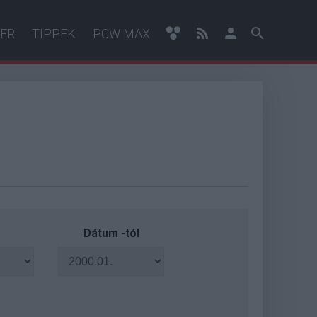
ER
TIPPEK
PCW MAX
Dátum -tól