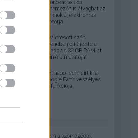
Drónokat tölt és
aknamezőn is átvághat az
ukránok új elektromos
motorja
A Microsoft szép
csendben eltüntette a
Windows 32 GB RAM-ot
ajánló útmutatóját
Két napot sem bírt ki a
Google Earth veszélyes
AI-funkciója
ZÖLD PÁLYA
Nem a szomszédok