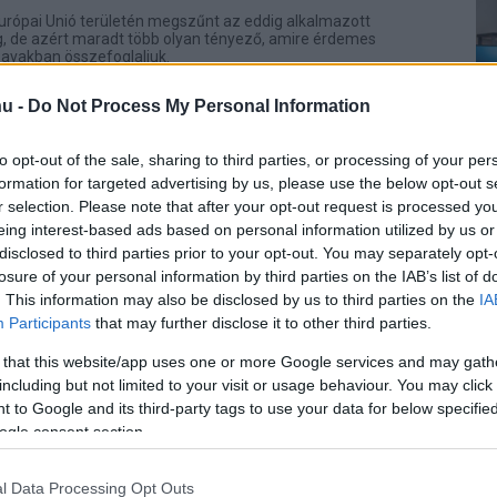
Európai Unió területén megszűnt az eddig alkalmazott
, de azért maradt több olyan tényező, amire érdemes
zavakban összefoglaljuk.
u -
Do Not Process My Personal Information
on Xperia X10 mini teszt: kicsi a bors
6.10 07:59
to opt-out of the sale, sharing to third parties, or processing of your per
 annyira magával ragadó az X10 mini.
formation for targeted advertising by us, please use the below opt-out s
r selection. Please note that after your opt-out request is processed y
eing interest-based ads based on personal information utilized by us or
disclosed to third parties prior to your opt-out. You may separately opt-
620 Monte teszt: olcsó és jó
losure of your personal information by third parties on the IAB’s list of
6.01 10:23
. This information may also be disclosed by us to third parties on the
IA
Participants
that may further disclose it to other third parties.
rt szinte mindent megkapunk a Montétól.
 that this website/app uses one or more Google services and may gath
including but not limited to your visit or usage behaviour. You may click 
 to Google and its third-party tags to use your data for below specifi
ard: készítsd el a saját widgeted!
ogle consent section.
5.05 07:59
pú eszközével bárki létrehozhat widgetet és még pénzt is
l Data Processing Opt Outs