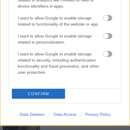
related to analytics like cookies on web or
Virtuális Valóság
| 2016.01.09 12:35
device identifiers in apps.
Oculus-képes PC-kkel nyomul az
I want to allow Google to enable storage
AMD
related to functionality of the website or app.
Virtuális Valóság
| 2015.10.06 14:03
I want to allow Google to enable storage
Tovább erősíti gamer PC-it és
related to personalization.
noteszeit az Alienware
Hardver
| 2015.08.30 14:01
I want to allow Google to enable storage
related to security, including authentication
TESZT: Alienware Alpha -
functionality and fraud prevention, and other
Reszkessetek konzolok
user protection.
Tesztek
| 2015.08.28 16:00
Ütős lett az Alienware 18 gamer
CONFIRM
laptop
Hardver
| 2015.08.21 08:02
Data Deletion
Data Access
Privacy Policy
3 igazán mini PC az asztalra
Hardver
| 2015.03.02 08:04