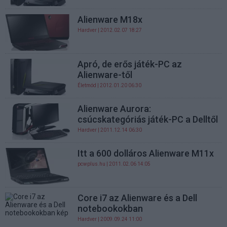
Alienware M18x
Hardver
| 2012.02.07 18:27
Apró, de erős játék-PC az
Alienware-től
Életmód
| 2012.01.20 06:30
Alienware Aurora:
csúcskategóriás játék-PC a Delltől
Hardver
| 2011.12.14 06:30
Itt a 600 dolláros Alienware M11x
pcwplus.hu
| 2011.02.06 14:05
Core i7 az Alienware és a Dell
notebookokban
Hardver
| 2009.09.24 11:00