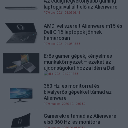
Az eddigi legvékonyabb gaming
laptopjaival állt elő az Alienware
PCW.pro
| 2021.06.02 06:45
AMD-vel szerelt Alienware m15 és
Dell G 15 laptopok jönnek
hamarosan
PCW.pro
| 2021.04.07 15:33
Erős gamer gépek, kényelmes
munkakörnyezet – ezeket az
újdonságokat hozza idén a Dell
PR cikk
| 2021.01.20 12:38
360 Hz-es monitorral és
bivalyerős gépekkel támad az
Alienware
PCW.master
| 2020.10.10 07:59
Gamerekre támad az Alienware
első 360 Hz-es monitora
PCW.master
| 2020.09.03 09:54