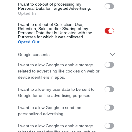
I want to opt-out of processing my
IFA 2017
| 2017.09.01 08:30
Personal Data for Targeted Advertising.
Opted In
Core i9 is elfér az Area 51 asztali
erőműben
I want to opt-out of Collection, Use,
Retention, Sale, and/or Sharing of my
PCW.master
| 2017.08.23 14:30
Personal Data that Is Unrelated with the
Purposes for which it was collected.
Opted Out
Ha ránézel is bekapcsol az
Alienware gamer laptopja
Google consents
IFA 2016
| 2016.09.03 10:30
I want to allow Google to enable storage
Ilyen a Dell hátizsák-PC-je
related to advertising like cookies on web or
Virtuális Valóság
| 2016.06.15 11:01
device identifiers in apps.
I want to allow my user data to be sent to
Frissültek az Alienware gamer PC-
Google for online advertising purposes.
k
I want to allow Google to send me
Hardver
| 2016.06.14 12:02
personalized advertising.
Jönnek az első Oculus Rift + PC
I want to allow Google to enable storage
csomagok