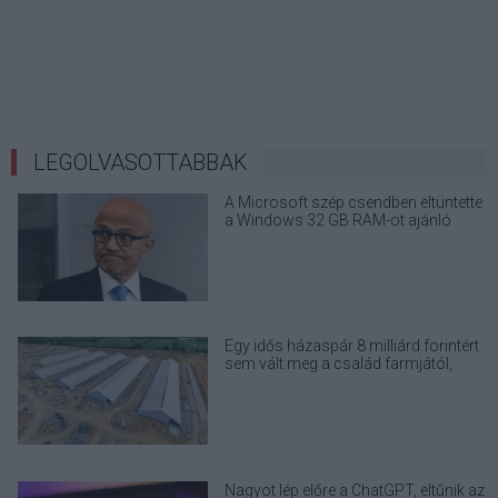
LEGOLVASOTTABBAK
A Microsoft szép csendben eltüntette
a Windows 32 GB RAM-ot ajánló
útmutatóját
Egy idős házaspár 8 milliárd forintért
sem vált meg a család farmjától,
hogy egy AI cég adatközpontot
építhessen a helyére
Nagyot lép előre a ChatGPT, eltűnik az