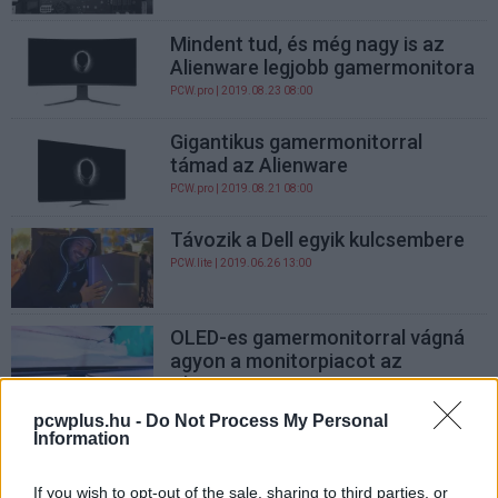
Mindent tud, és még nagy is az
Alienware legjobb gamermonitora
PCW.pro
| 2019.08.23 08:00
Gigantikus gamermonitorral
támad az Alienware
PCW.pro
| 2019.08.21 08:00
Távozik a Dell egyik kulcsembere
PCW.lite
| 2019.06.26 13:00
OLED-es gamermonitorral vágná
agyon a monitorpiacot az
Alienware
PCW.pro
| 2019.01.13 07:00
pcwplus.hu -
Do Not Process My Personal
Information
Ez a legmenőbb laptop, amit az
Alienware valaha bemutatott
If you wish to opt-out of the sale, sharing to third parties, or