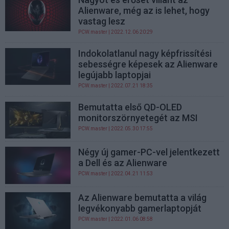
Alienware, még az is lehet, hogy
vastag lesz
PCW.master
| 2022.12.06 20:29
Indokolatlanul nagy képfrissítési
sebességre képesek az Alienware
legújabb laptopjai
PCW.master
| 2022.07.21 18:35
Bemutatta első QD-OLED
monitorszörnyetegét az MSI
PCW.master
| 2022.05.30 17:55
Négy új gamer-PC-vel jelentkezett
a Dell és az Alienware
PCW.master
| 2022.04.21 11:53
Az Alienware bemutatta a világ
legvékonyabb gamerlaptopját
PCW.master
| 2022.01.06 08:58