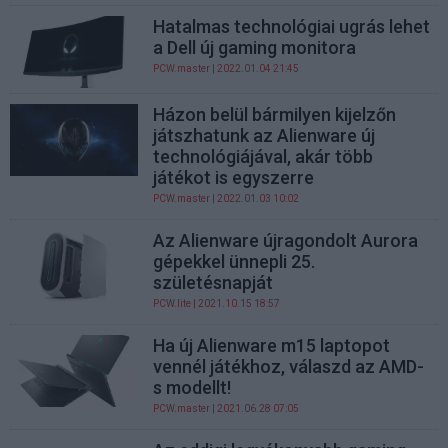
Hatalmas technológiai ugrás lehet
a Dell új gaming monitora
PCW.master
| 2022.01.04 21:45
Házon belül bármilyen kijelzőn
játszhatunk az Alienware új
technológiájával, akár több
játékot is egyszerre
PCW.master
| 2022.01.03 10:02
Az Alienware újragondolt Aurora
gépekkel ünnepli 25.
születésnapját
PCW.lite
| 2021.10.15 18:57
Ha új Alienware m15 laptopot
vennél játékhoz, válaszd az AMD-
s modellt!
PCW.master
| 2021.06.28 07:05