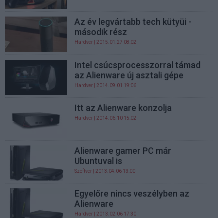
Az év legvártabb tech kütyüi -
második rész
Hardver
| 2015.01.27 08:02
Intel csúcsprocesszorral támad
az Alienware új asztali gépe
Hardver
| 2014.09.01 19:06
Itt az Alienware konzolja
Hardver
| 2014.06.10 15:02
Alienware gamer PC már
Ubuntuval is
Szoftver
| 2013.04.06 13:00
Egyelőre nincs veszélyben az
Alienware
Hardver
| 2013.02.06 17:30