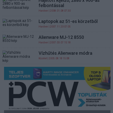
Hajlított kijelző, 2880 x 900-as
felbontással
Hardver
| 2008.01.08 07:30
Laptopok az 51-es körzetből
Hardver
| 2007.11.20 07:05
Alienware MJ-12 8550
Hardver
| 2007.03.07 15:18
Vízhűtés Alienware módra
Közélet
| 2005.08.18 15:08