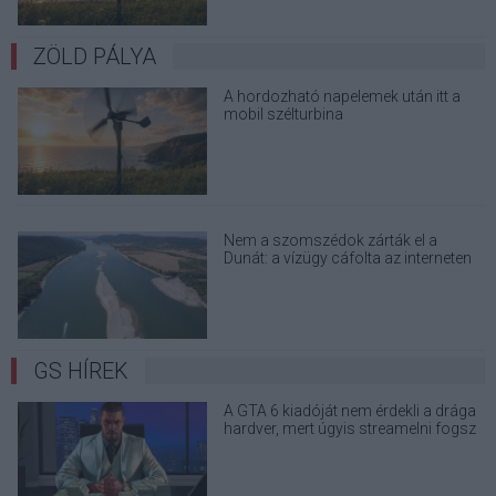
ZÖLD PÁLYA
A hordozható napelemek után itt a
mobil szélturbina
Nem a szomszédok zárták el a
Dunát: a vízügy cáfolta az interneten
terjedő álhíreket
GS HÍREK
A GTA 6 kiadóját nem érdekli a drága
hardver, mert úgyis streamelni fogsz
majd mindent