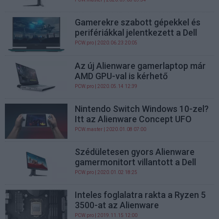
Gamerekre szabott gépekkel és
perifériákkal jelentkezett a Dell
PCW.pro
| 2020.06.23 20:05
Az új Alienware gamerlaptop már
AMD GPU-val is kérhető
PCW.pro
| 2020.05.14 12:39
Nintendo Switch Windows 10-zel?
Itt az Alienware Concept UFO
PCW.master
| 2020.01.08 07:00
Szédületesen gyors Alienware
gamermonitort villantott a Dell
PCW.pro
| 2020.01.02 18:25
Inteles foglalatra rakta a Ryzen 5
3500-at az Alienware
PCW.pro
| 2019.11.15 12:00