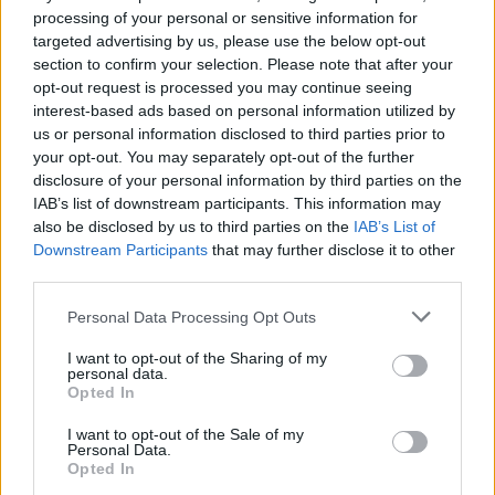
PCW.pro
| 2019.01.07 16:30
processing of your personal or sensitive information for
targeted advertising by us, please use the below opt-out
Jöhetnek az Alienware márkájú
section to confirm your selection. Please note that after your
hardverkomponensek
opt-out request is processed you may continue seeing
PCW.pro
| 2018.10.25 07:00
interest-based ads based on personal information utilized by
us or personal information disclosed to third parties prior to
Trendi gamerlaptop lett az
your opt-out. You may separately opt-out of the further
Alienware m15
disclosure of your personal information by third parties on the
PCW.master
| 2018.10.07 07:00
IAB’s list of downstream participants. This information may
also be disclosed by us to third parties on the
IAB’s List of
Izmos és megfizethető gamer
Downstream Participants
that may further disclose it to other
laptopokkal újít a Dell
third parties.
PCW.master
| 2018.04.12 16:00
Please note that this website/app uses one or more Google
Personal Data Processing Opt Outs
services and may gather and store information including but
Odacsap az Alienware új
not limited to your visit or usage behaviour. You may click to
I want to opt-out of the Sharing of my
gamermonitora
personal data.
grant or deny consent to Google and its third-party tags to
Opted In
PCW.master
| 2018.01.11 08:30
use your data for below specified purposes in below Google
consent section.
I want to opt-out of the Sale of my
Széles és hajlított
Personal Data.
gamermonitorokkal támad az
Opted In
Alienware