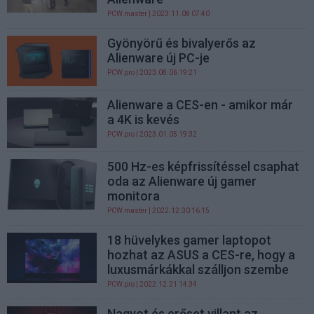
PCW.master
| 2023.11.08 07:40
Gyönyörű és bivalyerős az
Alienware új PC-je
PCW.pro
| 2023.08.06 19:21
Alienware a CES-en - amikor már
a 4K is kevés
PCW.pro
| 2023.01.05 19:32
500 Hz-es képfrissítéssel csaphat
oda az Alienware új gamer
monitora
PCW.master
| 2022.12.30 16:15
18 hüvelykes gamer laptopot
hozhat az ASUS a CES-re, hogy a
luxusmárkákkal szálljon szembe
PCW.pro
| 2022.12.21 14:34
Nagyot és erőset villant az